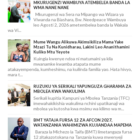
MKURUGENZI WAMBUYA ATEMBELEA BANDA LA
WMA NANE NANE
Mkurugenzi wa Sera na Mipango wa Wizara ya
Viwanda na Biashara, Bw. Needpeace Wambuya
leo Agosti 2, 2026 ametembelea banda la Wakala
wa Vi...
Mume Wangu Alikuwa Akimsikiliza Mama Yake
Mzazi Tu Na Kunidharau, Lakini Leo Ananithamini
Kuliko Mtu Yeyote
Kuingia kwenye ndoa ni matumaini ya kila
mwanamke kwamba atapata mume
atakayempenda, kumheshimu, na kuilinda familia yao. Hata hivyo,
mara t...
RUZUKU YA SERIKALI YAPUNGUZA GHARAMA ZA
MBOLEA KWA WAKULIMA
Serikali kupitia Kampuni ya Mbolea Tanzania (TFC)
imewahakikishia wakulima nchini upatikanaji wa
mbolea ya kutosha kwa msimu wa kilimo wa m...
BMT YATAJA FURSA 12 ZA AFCON 2027,
WATANZANIA WAHIMIZWA KUJIANDAA MAPEMA
Baraza la Michezo la Taifa (BMT) limetangaza fursa
12 zitakazotokana na Tanzania kuwa mwenyeji