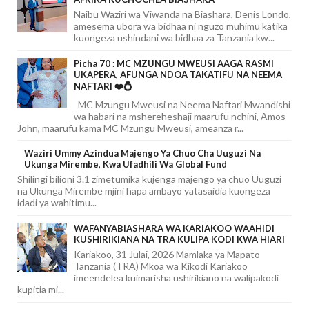
Naibu Waziri wa Viwanda na Biashara, Denis Londo,
amesema ubora wa bidhaa ni nguzo muhimu katika
kuongeza ushindani wa bidhaa za Tanzania kw...
Picha 70 : MC MZUNGU MWEUSI AAGA RASMI
UKAPERA, AFUNGA NDOA TAKATIFU NA NEEMA
NAFTARI ❤️💍
MC Mzungu Mweusi na Neema Naftari Mwandishi
wa habari na mshereheshaji maarufu nchini, Amos
John, maarufu kama MC Mzungu Mweusi, ameanza r...
Waziri Ummy Azindua Majengo Ya Chuo Cha Uuguzi Na
Ukunga Mirembe, Kwa Ufadhili Wa Global Fund
Shilingi bilioni 3.1 zimetumika kujenga majengo ya chuo Uuguzi
na Ukunga Mirembe mjini hapa ambayo yatasaidia kuongeza
idadi ya wahitimu...
WAFANYABIASHARA WA KARIAKOO WAAHIDI
KUSHIRIKIANA NA TRA KULIPA KODI KWA HIARI
Kariakoo, 31 Julai, 2026 Mamlaka ya Mapato
Tanzania (TRA) Mkoa wa Kikodi Kariakoo
imeendelea kuimarisha ushirikiano na walipakodi
kupitia mi...