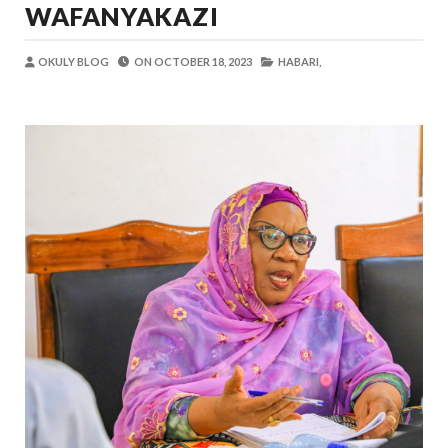
WAFANYAKAZI
NAIBU WAZIRI MAHUNDI ASHIRIKI MAP
MSUMBA
-
Aug 05 2026
WMA YAENDELEA KUTOA ELIMU YA V
OKULY BLOG
ON
OCTOBER 18, 2023
HABARI,
MSUMBA
-
Aug 05 2026
Nilitafuta Mtoto Kwa Zaidi Ya Miaka Sa
Zawadi
-
Aug 06 2026
NAIBU WAZIRI CHANDE ARIDHISHWA
OSCAR ASSENGA
-
Aug 06 2026
TBS YATOA ELIMU YA UBORA WA BID
OSCAR ASSENGA
-
Aug 06 2026
WAZIRI AWESO AAGIZA MILIONI 508 Z
MSUMBA
-
Aug 06 2026