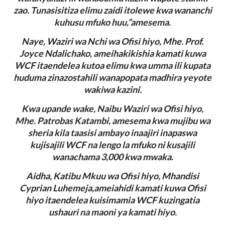
zao. Tunasisitiza elimu zaidi itolewe kwa wananchi
kuhusu mfuko huu,”amesema.
Naye, Waziri wa Nchi wa Ofisi hiyo, Mhe. Prof.
Joyce Ndalichako, ameihakikishia kamati kuwa
WCF itaendelea kutoa elimu kwa umma ili kupata
huduma zinazostahili wanapopata madhira yeyote
wakiwa kazini.
Kwa upande wake, Naibu Waziri wa Ofisi hiyo,
Mhe. Patrobas Katambi, amesema kwa mujibu wa
sheria kila taasisi ambayo inaajiri inapaswa
kujisajili WCF na lengo la mfuko ni kusajili
wanachama 3,000 kwa mwaka.
Aidha, Katibu Mkuu wa Ofisi hiyo, Mhandisi
Cyprian Luhemeja,ameiahidi kamati kuwa Ofisi
hiyo itaendelea kuisimamia WCF kuzingatia
ushauri na maoni ya kamati hiyo.