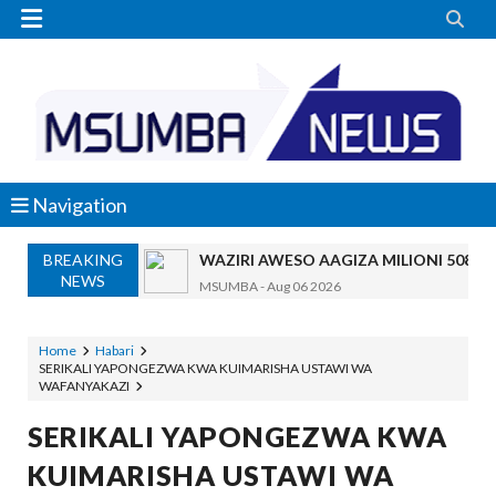


Navigation
WAZIRI AWESO AAGIZA MILIONI 508 Z
MSUMBA
-
Aug 06 2026
BREAKING
NEWS
WMA YAWAFUNDISHA WATOTO VIPIMO:
MSUMBA
-
Aug 06 2026
TBS YAWAHIMIZA WAJASIRIAMALI K
Home
Habari
OSCAR ASSENGA
-
Aug 06 2026
SERIKALI YAPONGEZWA KWA KUIMARISHA USTAWI WA
WAFANYAKAZI
NAIBU KATIBU MKUU UJENZI ARIDHI
OSCAR ASSENGA
-
Aug 06 2026
SERIKALI YAPONGEZWA KWA
DKT. MSONDE: TBA NI KITOVU CHA FURSA ZA U
KUIMARISHA USTAWI WA
Alex Sonna
-
Aug 06 2026