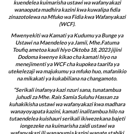
kuendelea kuimarisha ustawi wa wafanyakazi
wanaopata madhira kazini kwa kuwalipa fidia
zinazotolewa na Mfuko wa Fidia kwa Wafanyakazi
(WCF).
Mwenyekiti wa Kamati ya Kudumu ya Bunge ya
Ustawi na Maendeleo ya Jamii, Mhe.Fatuma
Toufiq ametoa kauli hiyo Oktoba 18, 2023 jijini
Dodoma kwenye kikao cha kamati hiyo na
menejimenti ya WCF cha kupokea taarifa ya
utekelezaji wa majukumu ya mfuko huo, mafanikio
na mikakati ya kukabiliana na changamoto.
“Serikali inafanya kazi nzuri sana, tunatambua
juhudi za Mhe. Rais Samia Suluhu Hassan za
kuhakikisha ustawi wa wafanyakazi kwa madhara
wanayoyapata kazini, kamati inalitambua hilo na
tutaendelea kuishauri serikali ikiwezekana bajeti
iongezeke na kuimarisha zaidi ustawi wa
wafanyakazi ili wanaoumia kazini wapate stahiki