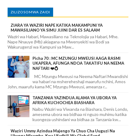
ZILIZOSOMWA ZAIDI
ZIARA YA WAZIRI NAPE KATIKA MAKAMPUNI YA
MAWASILIANO YA SIMU JIJINI DAR ES SALAAM
Waziri wa Habari, Mawasiliano na Teknolojia ya Habari, Mhe.
Nape Nnauye (Mb) akiagana na Mwenyekiti wa Bodi ya
Wakurugenzi wa Kampuni ya Maw...
Picha 70 : MC MZUNGU MWEUSI AAGA RASMI
UKAPERA, AFUNGA NDOA TAKATIFU NA NEEMA
NAFTARI ❤️💍
MC Mzungu Mweusi na Neema Naftari Mwandishi
wa habari na mshereheshaji maarufu nchini, Amos
John, maarufu kama MC Mzungu Mweusi, ameanza r...
TANZANIA YAZINDUA ALAMA YA UBORA YA
AFRIKA KUCHOCHEA BIASHARA
Naibu Waziri wa Viwanda na Biashara, Denis Londo,
amesema ubora wa bidhaa ni nguzo muhimu katika
kuongeza ushindani wa bidhaa za Tanzania kw...
Waziri Ummy Azindua Majengo Ya Chuo Cha Uuguzi Na
Ukunga Mirembe, Kwa Ufadhili Wa Global Fund