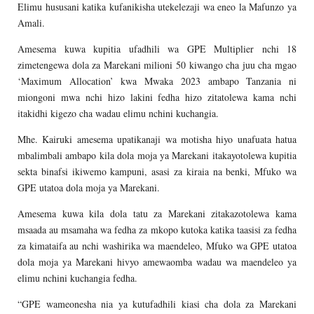
Elimu hususani katika kufanikisha utekelezaji wa eneo la Mafunzo ya
Amali.
Amesema kuwa kupitia ufadhili wa GPE Multiplier nchi 18
zimetengewa dola za Marekani milioni 50 kiwango cha juu cha mgao
‘Maximum Allocation’ kwa Mwaka 2023 ambapo Tanzania ni
miongoni mwa nchi hizo lakini fedha hizo zitatolewa kama nchi
itakidhi kigezo cha wadau elimu nchini kuchangia.
Mhe. Kairuki amesema upatikanaji wa motisha hiyo unafuata hatua
mbalimbali ambapo kila dola moja ya Marekani itakayotolewa kupitia
sekta binafsi ikiwemo kampuni, asasi za kiraia na benki, Mfuko wa
GPE utatoa dola moja ya Marekani.
Amesema kuwa kila dola tatu za Marekani zitakazotolewa kama
msaada au msamaha wa fedha za mkopo kutoka katika taasisi za fedha
za kimataifa au nchi washirika wa maendeleo, Mfuko wa GPE utatoa
dola moja ya Marekani hivyo amewaomba wadau wa maendeleo ya
elimu nchini kuchangia fedha.
“GPE wameonesha nia ya kutufadhili kiasi cha dola za Marekani