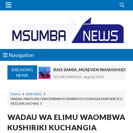


Navigation
BREAKING
RAIS SAMIA, MUSEVEN WASHUHUDIA M
NEWS
OSCAR ASSENGA
-
Aug 06 2026
BRELA YATOA ELIMU YA URASIMISHAJI BIASH
Alex Sonna
-
Aug 06 2026
Home
MATUKIO
WADAU WA ELIMU WAOMBWA KUSHIRIKI KUCHANGIA MAENDELEO
DC Mtambule Ataka Watu Wafichue Wa
YA ELIMU NCHINI
OSCAR ASSENGA
-
Aug 06 2026
Maisha Yangu Yalikuwa Kwenye Giza Niki
WADAU WA ELIMU WAOMBWA
Zawadi
-
Aug 06 2026
KUSHIRIKI KUCHANGIA
MWANRI APOKELEWA MAKAO MAKUU