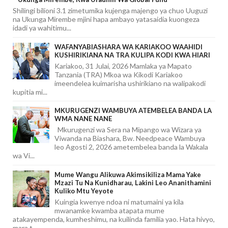
Shilingi bilioni 3.1 zimetumika kujenga majengo ya chuo Uuguzi
na Ukunga Mirembe mjini hapa ambayo yatasaidia kuongeza
idadi ya wahitimu...
WAFANYABIASHARA WA KARIAKOO WAAHIDI
KUSHIRIKIANA NA TRA KULIPA KODI KWA HIARI
Kariakoo, 31 Julai, 2026 Mamlaka ya Mapato
Tanzania (TRA) Mkoa wa Kikodi Kariakoo
imeendelea kuimarisha ushirikiano na walipakodi
kupitia mi...
MKURUGENZI WAMBUYA ATEMBELEA BANDA LA
WMA NANE NANE
Mkurugenzi wa Sera na Mipango wa Wizara ya
Viwanda na Biashara, Bw. Needpeace Wambuya
leo Agosti 2, 2026 ametembelea banda la Wakala
wa Vi...
Mume Wangu Alikuwa Akimsikiliza Mama Yake
Mzazi Tu Na Kunidharau, Lakini Leo Ananithamini
Kuliko Mtu Yeyote
Kuingia kwenye ndoa ni matumaini ya kila
mwanamke kwamba atapata mume
atakayempenda, kumheshimu, na kuilinda familia yao. Hata hivyo,
mara t...