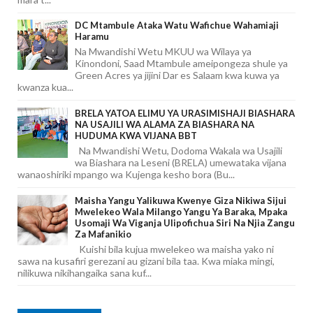
DC Mtambule Ataka Watu Wafichue Wahamiaji
Haramu
Na Mwandishi Wetu MKUU wa Wilaya ya
Kinondoni, Saad Mtambule ameipongeza shule ya
Green Acres ya jijini Dar es Salaam kwa kuwa ya
kwanza kua...
BRELA YATOA ELIMU YA URASIMISHAJI BIASHARA
NA USAJILI WA ALAMA ZA BIASHARA NA
HUDUMA KWA VIJANA BBT
Na Mwandishi Wetu, Dodoma Wakala wa Usajili
wa Biashara na Leseni (BRELA) umewataka vijana
wanaoshiriki mpango wa Kujenga kesho bora (Bu...
Maisha Yangu Yalikuwa Kwenye Giza Nikiwa Sijui
Mwelekeo Wala Milango Yangu Ya Baraka, Mpaka
Usomaji Wa Viganja Ulipofichua Siri Na Njia Zangu
Za Mafanikio
Kuishi bila kujua mwelekeo wa maisha yako ni
sawa na kusafiri gerezani au gizani bila taa. Kwa miaka mingi,
nilikuwa nikihangaika sana kuf...