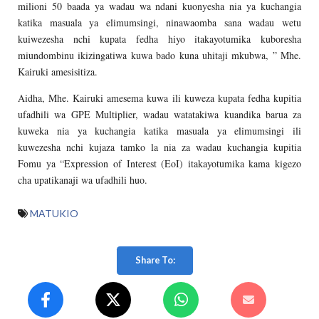
milioni 50 baada ya wadau wa ndani kuonyesha nia ya kuchangia
katika masuala ya elimumsingi, ninawaomba sana wadau wetu
kuiwezesha nchi kupata fedha hiyo itakayotumika kuboresha
miundombinu ikizingatiwa kuwa bado kuna uhitaji mkubwa, ” Mhe.
Kairuki amesisitiza.
Aidha, Mhe. Kairuki amesema kuwa ili kuweza kupata fedha kupitia
ufadhili wa GPE Multiplier, wadau watatakiwa kuandika barua za
kuweka nia ya kuchangia katika masuala ya elimumsingi ili
kuwezesha nchi kujaza tamko la nia za wadau kuchangia kupitia
Fomu ya “Expression of Interest (EoI) itakayotumika kama kigezo
cha upatikanaji wa ufadhili huo.
MATUKIO
Share To: