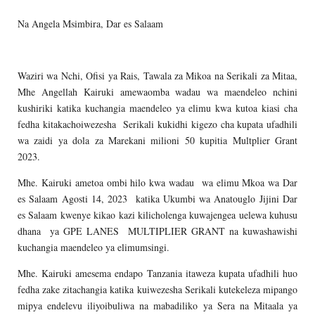
Na Angela Msimbira, Dar es Salaam
Waziri wa Nchi, Ofisi ya Rais, Tawala za Mikoa na Serikali za Mitaa,
Mhe Angellah Kairuki amewaomba wadau wa maendeleo nchini
kushiriki katika kuchangia maendeleo ya elimu kwa kutoa kiasi cha
fedha kitakachoiwezesha Serikali kukidhi kigezo cha kupata ufadhili
wa zaidi ya dola za Marekani milioni 50 kupitia Multplier Grant
2023.
Mhe. Kairuki ametoa ombi hilo kwa wadau wa elimu Mkoa wa Dar
es Salaam Agosti 14, 2023 katika Ukumbi wa Anatouglo Jijini Dar
es Salaam kwenye kikao kazi kilicholenga kuwajengea uelewa kuhusu
dhana ya GPE LANES MULTIPLIER GRANT na kuwashawishi
kuchangia maendeleo ya elimumsingi.
Mhe. Kairuki amesema endapo Tanzania itaweza kupata ufadhili huo
fedha zake zitachangia katika kuiwezesha Serikali kutekeleza mipango
mipya endelevu iliyoibuliwa na mabadiliko ya Sera na Mitaala ya