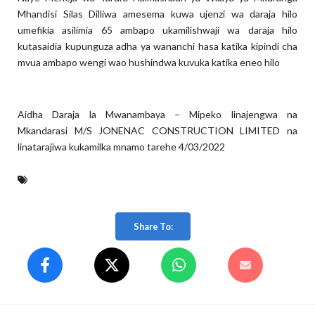
Mhandisi Silas Dilliwa amesema kuwa ujenzi wa daraja hilo
umefikia asilimia 65 ambapo ukamilishwaji wa daraja hilo
kutasaidia kupunguza adha ya wananchi hasa katika kipindi cha
mvua ambapo wengi wao hushindwa kuvuka katika eneo hilo
Aidha Daraja la Mwanambaya – Mipeko linajengwa na
Mkandarasi M/S JONENAC CONSTRUCTION LIMITED na
linatarajiwa kukamilka mnamo tarehe 4/03/2022
Share To: