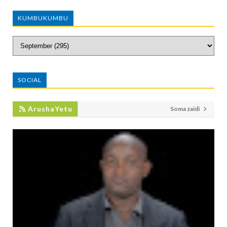
KUMBUKUMBU
SOCIAL
ArushaYetu
Soma zaidi