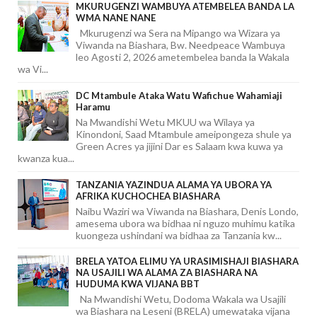
MKURUGENZI WAMBUYA ATEMBELEA BANDA LA
WMA NANE NANE
Mkurugenzi wa Sera na Mipango wa Wizara ya
Viwanda na Biashara, Bw. Needpeace Wambuya
leo Agosti 2, 2026 ametembelea banda la Wakala
wa Vi...
DC Mtambule Ataka Watu Wafichue Wahamiaji
Haramu
Na Mwandishi Wetu MKUU wa Wilaya ya
Kinondoni, Saad Mtambule ameipongeza shule ya
Green Acres ya jijini Dar es Salaam kwa kuwa ya
kwanza kua...
TANZANIA YAZINDUA ALAMA YA UBORA YA
AFRIKA KUCHOCHEA BIASHARA
Naibu Waziri wa Viwanda na Biashara, Denis Londo,
amesema ubora wa bidhaa ni nguzo muhimu katika
kuongeza ushindani wa bidhaa za Tanzania kw...
BRELA YATOA ELIMU YA URASIMISHAJI BIASHARA
NA USAJILI WA ALAMA ZA BIASHARA NA
HUDUMA KWA VIJANA BBT
Na Mwandishi Wetu, Dodoma Wakala wa Usajili
wa Biashara na Leseni (BRELA) umewataka vijana