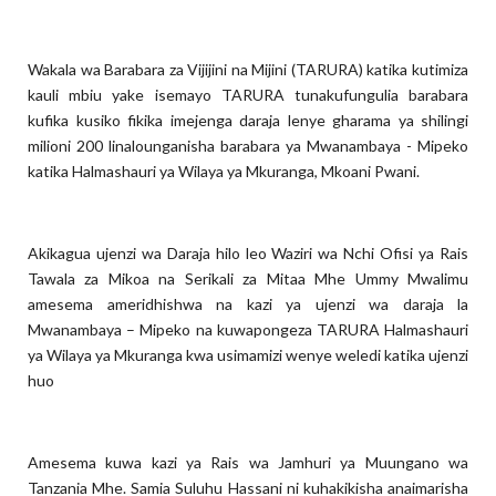
Wakala wa Barabara za Vijijini na Mijini (TARURA) katika kutimiza
kauli mbiu yake isemayo TARURA tunakufungulia barabara
kufika kusiko fikika imejenga daraja lenye gharama ya shilingi
milioni 200 linalounganisha barabara ya Mwanambaya - Mipeko
katika Halmashauri ya Wilaya ya Mkuranga, Mkoani Pwani.
Akikagua ujenzi wa Daraja hilo leo Waziri wa Nchi Ofisi ya Rais
Tawala za Mikoa na Serikali za Mitaa Mhe Ummy Mwalimu
amesema ameridhishwa na kazi ya ujenzi wa daraja la
Mwanambaya – Mipeko na kuwapongeza TARURA Halmashauri
ya Wilaya ya Mkuranga kwa usimamizi wenye weledi katika ujenzi
huo
Amesema kuwa kazi ya Rais wa Jamhuri ya Muungano wa
Tanzania Mhe. Samia Suluhu Hassani ni kuhakikisha anaimarisha