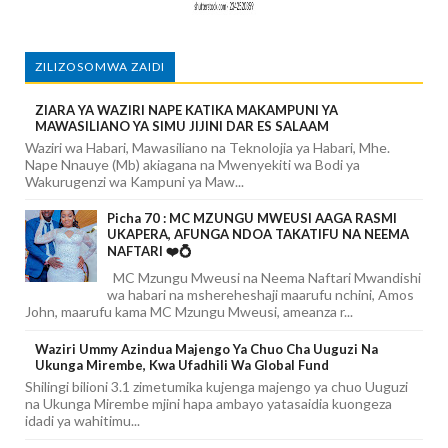
ZILIZOSOMWA ZAIDI
ZIARA YA WAZIRI NAPE KATIKA MAKAMPUNI YA
MAWASILIANO YA SIMU JIJINI DAR ES SALAAM
Waziri wa Habari, Mawasiliano na Teknolojia ya Habari, Mhe.
Nape Nnauye (Mb) akiagana na Mwenyekiti wa Bodi ya
Wakurugenzi wa Kampuni ya Maw...
Picha 70 : MC MZUNGU MWEUSI AAGA RASMI
UKAPERA, AFUNGA NDOA TAKATIFU NA NEEMA
NAFTARI ❤️💍
MC Mzungu Mweusi na Neema Naftari Mwandishi
wa habari na mshereheshaji maarufu nchini, Amos
John, maarufu kama MC Mzungu Mweusi, ameanza r...
Waziri Ummy Azindua Majengo Ya Chuo Cha Uuguzi Na
Ukunga Mirembe, Kwa Ufadhili Wa Global Fund
Shilingi bilioni 3.1 zimetumika kujenga majengo ya chuo Uuguzi
na Ukunga Mirembe mjini hapa ambayo yatasaidia kuongeza
idadi ya wahitimu...