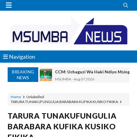


Navigation
BREAKING
CCM: Uchaguzi Wa Haki Ndiyo Msingi W
NEWS
MSUMBA
-
Aug 07 2026
REA YATOA SOMO LA NISHATI SAFI Y
MSUMBA
-
Aug 07 2026
Home
Unlabelled
TARURA TUNAKUFUNGULIA BARABARA KUFIKA KUSIKO FIKIKA
PINDA ARIDHISHWA NA UBUNIFU WA 
OSCAR ASSENGA
-
Aug 07 2026
TARURA TUNAKUFUNGULIA
CHANDE AIPONGEZA WRRB KWA KUWAWEZES
BARABARA KUFIKA KUSIKO
Alex Sonna
-
Aug 06 2026
PINDA APONGEZA TVLA KWA KUJENG