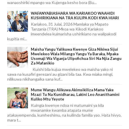
wanaoshiriki mpango wa Kujenga kesho bora (Bu...
WAFANYABIASHARA WA KARIAKOO WAAHIDI
KUSHIRIKIANA NA TRA KULIPA KODI KWA HIARI
Kariakoo, 31 Julai, 2026 Mamlaka ya Mapato
Tanzania (TRA) Mkoa wa Kikodi Kariakoo
imeendelea kuimarisha ushirikiano na walipakodi
kupitia mi...
Maisha Yangu Yalikuwa Kwenye Giza Nikiwa Sijui
Mwelekeo Wala Milango Yangu Ya Baraka, Mpaka
Usomaji Wa Viganja Ulipofichua Siri Na Njia Zangu
Za Mafanikio
Kuishi bila kujua mwelekeo wa maisha yako ni
sawa na kusafiri gerezani au gizani bila taa. Kwa miaka mingi,
nilikuwa nikihangaika sana kuf...
Mume Wangu Alikuwa Akimsikiliza Mama Yake
Mzazi Tu Na Kunidharau, Lakini Leo Ananithamini
Kuliko Mtu Yeyote
Kuingia kwenye ndoa ni matumaini ya kila
mwanamke kwamba atapata mume
atakayempenda, kumheshimu, na kuilinda familia yao. Hata hivyo,
mara t...