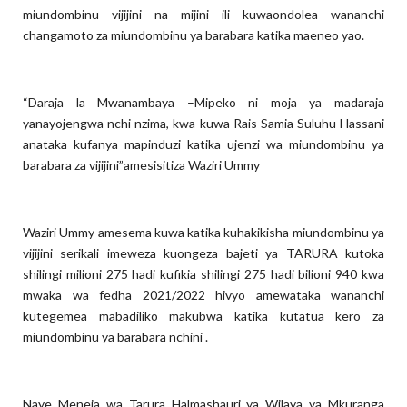
miundombinu vijijini na mijini ili kuwaondolea wananchi
changamoto za miundombinu ya barabara katika maeneo yao.
“Daraja la Mwanambaya –Mipeko ni moja ya madaraja
yanayojengwa nchi nzima, kwa kuwa Rais Samia Suluhu Hassani
anataka kufanya mapinduzi katika ujenzi wa miundombinu ya
barabara za vijijini”amesisitiza Waziri Ummy
Waziri Ummy amesema kuwa katika kuhakikisha miundombinu ya
vijijini serikali imeweza kuongeza bajeti ya TARURA kutoka
shilingi milioni 275 hadi kufikia shilingi 275 hadi bilioni 940 kwa
mwaka wa fedha 2021/2022 hivyo amewataka wananchi
kutegemea mabadiliko makubwa katika kutatua kero za
miundombinu ya barabara nchini .
Naye Meneja wa Tarura Halmashauri ya Wilaya ya Mkuranga