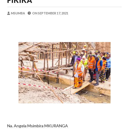
FIKIKA
OSCAR ASSENGA
-
Aug 06 2026
MFUMO WA M+2 WAIMARISHA UHAKIK
MSUMBA
ON
SEPTEMBER 17, 2021
OSCAR ASSENGA
-
Aug 06 2026
DKT. SIMBEYE AWATAKA WAKUU WA VYUO KUZ
Alex Sonna
-
Aug 06 2026
SERIKALI YASISITIZA USHINDANI WA HAKI K
Alex Sonna
-
Aug 06 2026
SERIKALI INATAMBUA MCHANGO WA W
OSCAR ASSENGA
-
Aug 06 2026
WAFANYABIASHARA WA MADUKA YA S
OSCAR ASSENGA
-
Aug 07 2026
Na. Angela Msimbira MKURANGA