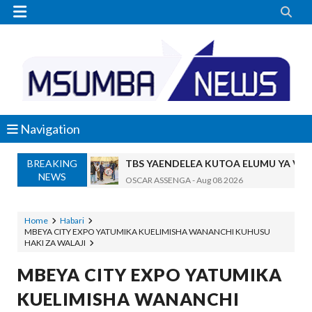


Navigation
BREAKING
TBS YAENDELEA KUTOA ELUMU YA V
NEWS
OSCAR ASSENGA
-
Aug 08 2026
RAIS SAMIA AIPONGEZA TADB, MTAJI W
OSCAR ASSENGA
-
Aug 08 2026
Home
Habari
MBEYA CITY EXPO YATUMIKA KUELIMISHA WANANCHI KUHUSU
Nilishikilia Cheo Kile Kile Kwa Miaka K
HAKI ZA WALAJI
Zawadi
-
Aug 08 2026
Niliteswa Na Ndoto Za Kutisha Usiku, M
MBEYA CITY EXPO YATUMIKA
Zawadi
-
Aug 08 2026
KUELIMISHA WANANCHI
Nilinusurika Jela Kwa Dhuluma, Mpaka Ti