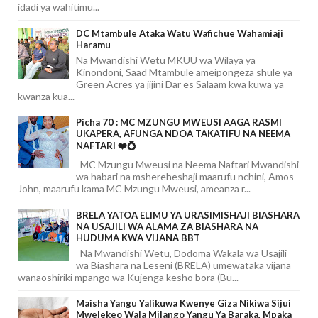
idadi ya wahitimu...
DC Mtambule Ataka Watu Wafichue Wahamiaji
Haramu
Na Mwandishi Wetu MKUU wa Wilaya ya
Kinondoni, Saad Mtambule ameipongeza shule ya
Green Acres ya jijini Dar es Salaam kwa kuwa ya
kwanza kua...
Picha 70 : MC MZUNGU MWEUSI AAGA RASMI
UKAPERA, AFUNGA NDOA TAKATIFU NA NEEMA
NAFTARI ❤️💍
MC Mzungu Mweusi na Neema Naftari Mwandishi
wa habari na mshereheshaji maarufu nchini, Amos
John, maarufu kama MC Mzungu Mweusi, ameanza r...
BRELA YATOA ELIMU YA URASIMISHAJI BIASHARA
NA USAJILI WA ALAMA ZA BIASHARA NA
HUDUMA KWA VIJANA BBT
Na Mwandishi Wetu, Dodoma Wakala wa Usajili
wa Biashara na Leseni (BRELA) umewataka vijana
wanaoshiriki mpango wa Kujenga kesho bora (Bu...
Maisha Yangu Yalikuwa Kwenye Giza Nikiwa Sijui
Mwelekeo Wala Milango Yangu Ya Baraka, Mpaka