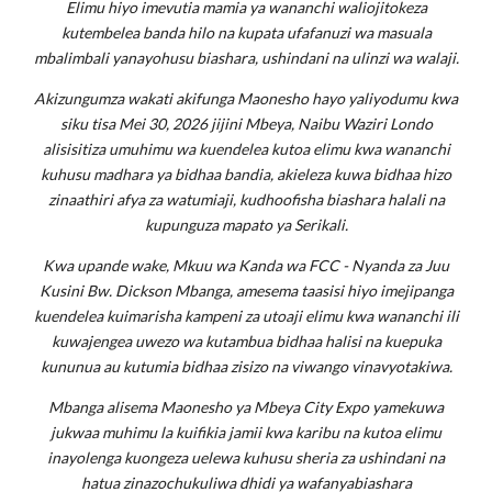
Elimu hiyo imevutia mamia ya wananchi waliojitokeza
kutembelea banda hilo na kupata ufafanuzi wa masuala
mbalimbali yanayohusu biashara, ushindani na ulinzi wa walaji.
Akizungumza wakati akifunga Maonesho hayo yaliyodumu kwa
siku tisa Mei 30, 2026 jijini Mbeya, Naibu Waziri Londo
alisisitiza umuhimu wa kuendelea kutoa elimu kwa wananchi
kuhusu madhara ya bidhaa bandia, akieleza kuwa bidhaa hizo
zinaathiri afya za watumiaji, kudhoofisha biashara halali na
kupunguza mapato ya Serikali.
Kwa upande wake, Mkuu wa Kanda wa FCC - Nyanda za Juu
Kusini Bw. Dickson Mbanga, amesema taasisi hiyo imejipanga
kuendelea kuimarisha kampeni za utoaji elimu kwa wananchi ili
kuwajengea uwezo wa kutambua bidhaa halisi na kuepuka
kununua au kutumia bidhaa zisizo na viwango vinavyotakiwa.
Mbanga alisema Maonesho ya Mbeya City Expo yamekuwa
jukwaa muhimu la kuifikia jamii kwa karibu na kutoa elimu
inayolenga kuongeza uelewa kuhusu sheria za ushindani na
hatua zinazochukuliwa dhidi ya wafanyabiashara