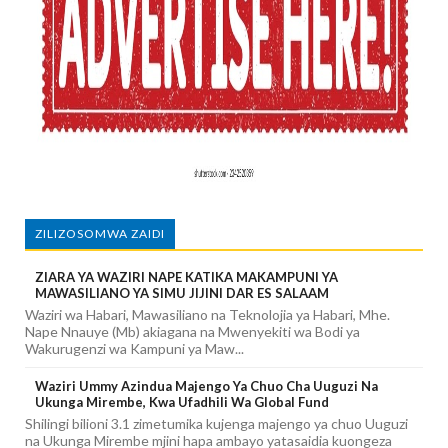
ZILIZOSOMWA ZAIDI
ZIARA YA WAZIRI NAPE KATIKA MAKAMPUNI YA
MAWASILIANO YA SIMU JIJINI DAR ES SALAAM
Waziri wa Habari, Mawasiliano na Teknolojia ya Habari, Mhe.
Nape Nnauye (Mb) akiagana na Mwenyekiti wa Bodi ya
Wakurugenzi wa Kampuni ya Maw...
Waziri Ummy Azindua Majengo Ya Chuo Cha Uuguzi Na
Ukunga Mirembe, Kwa Ufadhili Wa Global Fund
Shilingi bilioni 3.1 zimetumika kujenga majengo ya chuo Uuguzi
na Ukunga Mirembe mjini hapa ambayo yatasaidia kuongeza