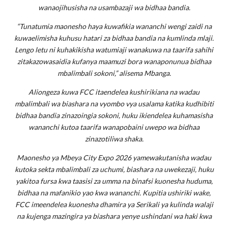
wanaojihusisha na usambazaji wa bidhaa bandia.
“Tunatumia maonesho haya kuwafikia wananchi wengi zaidi na
kuwaelimisha kuhusu hatari za bidhaa bandia na kumlinda mlaji.
Lengo letu ni kuhakikisha watumiaji wanakuwa na taarifa sahihi
zitakazowasaidia kufanya maamuzi bora wanaponunua bidhaa
mbalimbali sokoni,” alisema Mbanga.
Aliongeza kuwa FCC itaendelea kushirikiana na wadau
mbalimbali wa biashara na vyombo vya usalama katika kudhibiti
bidhaa bandia zinazoingia sokoni, huku ikiendelea kuhamasisha
wananchi kutoa taarifa wanapobaini uwepo wa bidhaa
zinazotiliwa shaka.
Maonesho ya Mbeya City Expo 2026 yamewakutanisha wadau
kutoka sekta mbalimbali za uchumi, biashara na uwekezaji, huku
yakitoa fursa kwa taasisi za umma na binafsi kuonesha huduma,
bidhaa na mafanikio yao kwa wananchi. Kupitia ushiriki wake,
FCC imeendelea kuonesha dhamira ya Serikali ya kulinda walaji
na kujenga mazingira ya biashara yenye ushindani wa haki kwa