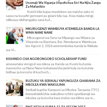
Usomaji Wa Viganja Ulipofichua Siri Na Njia Zangu
Za Mafanikio
Kuishi bila kujua mwelekeo wa maisha yako ni
sawa na kusafiri gerezani au gizani bila taa. Kwa miaka mingi,
nilikuwa nikihangaika sana kuf...
MKURUGENZI WAMBUYA ATEMBELEA BANDA LA
WMA NANE NANE
Mkurugenzi wa Sera na Mipango wa Wizara ya
Viwanda na Biashara, Bw. Needpeace Wambuya
leo Agosti 2, 2026 ametembelea banda la Wakala
wa Vi...
KISHINDO CHA NGORONGORO SCHOLARSHIP FUND
amewataka viongozi wa mikoa ya Kanda ya Kusini kutumia
maonesho ya Nane Nane kuhamasisha jamii kula na kutumia
bidhaa za korosho ili kuchoch...
RUZUKU YA SERIKALI YAPUNGUZA GHARAMA ZA
MBOLEA KWA WAKULIMA
Serikali kupitia Kampuni ya Mbolea Tanzania (TFC)
imewahakikishia wakulima nchini upatikanaji wa
mbolea ya kutosha kwa msimu wa kilimo wa m...
BMT YATAJA FURSA 12 ZA AFCON 2027,