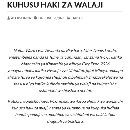
KUHUSU HAKI ZA WALAJI
Zawadi
-
Aug 08 2026
TANZANIA YAANGAZA TEKNOLOJIA YA
OKULY BLOG
-
Aug 08 2026
ALEX SONNA
ON
JUNE 03, 2026
HABARI,
MGALU APONGEZA HATUA ZA SERIKALI
MSUMBA
-
Aug 08 2026
WMA YAPONGEZWA KWA KUANZISHA K
OKULY BLOG
-
Aug 08 2026
Naibu Waziri wa Viwanda na Biashara, Mhe. Denis Londo,
TBS Yaendelea Kutoa Elimu Ya Uthibiti
ametembelea banda la Tume ya Ushindani Tanzania (FCC) katika
OSCAR ASSENGA
-
Aug 08 2026
Maonesho ya Kimataifa ya Mbeya City Expo 2026
WAZIRI SANGU AZITAKA PSSSF,NSSF
yanayoendelea katika viwanja vya Uhindini, jijini Mbeya, ambapo
OSCAR ASSENGA
-
Aug 08 2026
alipata fursa ya kujionea shughuli mbalimbali zinazotekelezwa na
taasisi hiyo katika kulinda maslahi ya walaji na kuimarisha
ushindani wa biashara nchini.
Katika maonesho hayo, FCC imekuwa ikitoa elimu kwa wananchi
kuhusu haki za mlaji, namna ya kutambua na kuepuka bidhaa
bandia pamoja na umuhimu wa ushindani wa haki katika
shughuli za biashara.