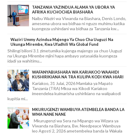
TANZANIA YAZINDUA ALAMA YA UBORA YA
AFRIKA KUCHOCHEA BIASHARA
Naibu Waziri wa Viwanda na Biashara, Denis Londo,
amesema ubora wa bidhaa ni nguzo muhimu katika
kuongeza ushindani wa bidhaa za Tanzania kw...
Waziri Ummy Azindua Majengo Ya Chuo Cha Uuguzi Na
Ukunga Mirembe, Kwa Ufadhili Wa Global Fund
Shilingi bilioni 3.1 zimetumika kujenga majengo ya chuo Uuguzi
na Ukunga Mirembe mjini hapa ambayo yatasaidia kuongeza
idadi ya wahitimu...
WAFANYABIASHARA WA KARIAKOO WAAHIDI
KUSHIRIKIANA NA TRA KULIPA KODI KWA HIARI
Kariakoo, 31 Julai, 2026 Mamlaka ya Mapato
Tanzania (TRA) Mkoa wa Kikodi Kariakoo
imeendelea kuimarisha ushirikiano na walipakodi
kupitia mi...
MKURUGENZI WAMBUYA ATEMBELEA BANDA LA
WMA NANE NANE
Mkurugenzi wa Sera na Mipango wa Wizara ya
Viwanda na Biashara, Bw. Needpeace Wambuya
leo Agosti 2, 2026 ametembelea banda la Wakala