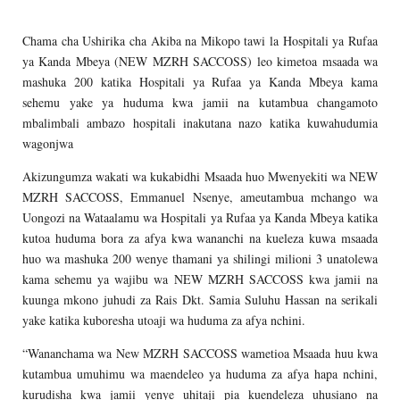
Chama cha Ushirika cha Akiba na Mikopo tawi la Hospitali ya Rufaa
ya Kanda Mbeya (NEW MZRH SACCOSS) leo kimetoa msaada wa
mashuka 200 katika Hospitali ya Rufaa ya Kanda Mbeya kama
sehemu yake ya huduma kwa jamii na kutambua changamoto
mbalimbali ambazo hospitali inakutana nazo katika kuwahudumia
wagonjwa
Akizungumza wakati wa kukabidhi Msaada huo Mwenyekiti wa NEW
MZRH SACCOSS, Emmanuel Nsenye, ameutambua mchango wa
Uongozi na Wataalamu wa Hospitali ya Rufaa ya Kanda Mbeya katika
kutoa huduma bora za afya kwa wananchi na kueleza kuwa msaada
huo wa mashuka 200 wenye thamani ya shilingi milioni 3 unatolewa
kama sehemu ya wajibu wa NEW MZRH SACCOSS kwa jamii na
kuunga mkono juhudi za Rais Dkt. Samia Suluhu Hassan na serikali
yake katika kuboresha utoaji wa huduma za afya nchini.
“Wananchama wa New MZRH SACCOSS wametioa Msaada huu kwa
kutambua umuhimu wa maendeleo ya huduma za afya hapa nchini,
kurudisha kwa jamii yenye uhitaji pia kuendeleza uhusiano na