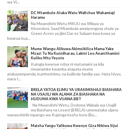
wa Vi...
DC Mtambule Ataka Watu Wafichue Wahamiaji
Haramu
Na Mwandishi Wetu MKUU wa Wilaya ya
Kinondoni, Saad Mtambule ameipongeza shule ya
Green Acres ya jijini Dar es Salaam kwa kuwa ya
kwanza kua...
Mume Wangu Alikuwa Akimsikiliza Mama Yake
Mzazi Tu Na Kunidharau, Lakini Leo Ananithamini
Kuliko Mtu Yeyote
Kuingia kwenye ndoa ni matumaini ya kila
mwanamke kwamba atapata mume
atakayempenda, kumheshimu, na kuilinda familia yao. Hata hivyo,
mara t...
BRELA YATOA ELIMU YA URASIMISHAJI BIASHARA
NA USAJILI WA ALAMA ZA BIASHARA NA
HUDUMA KWA VIJANA BBT
Na Mwandishi Wetu, Dodoma Wakala wa Usajili
wa Biashara na Leseni (BRELA) umewataka vijana
wanaoshiriki mpango wa Kujenga kesho bora (Bu...
Maisha Yangu Yalikuwa Kwenye Giza Nikiwa Sijui