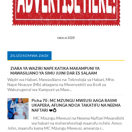
ZILIZOSOMWA ZAIDI
ZIARA YA WAZIRI NAPE KATIKA MAKAMPUNI YA
MAWASILIANO YA SIMU JIJINI DAR ES SALAAM
Waziri wa Habari, Mawasiliano na Teknolojia ya Habari, Mhe.
Nape Nnauye (Mb) akiagana na Mwenyekiti wa Bodi ya
Wakurugenzi wa Kampuni ya Maw...
Picha 70 : MC MZUNGU MWEUSI AAGA RASMI
UKAPERA, AFUNGA NDOA TAKATIFU NA NEEMA
NAFTARI ❤️💍
MC Mzungu Mweusi na Neema Naftari Mwandishi
wa habari na mshereheshaji maarufu nchini, Amos
John, maarufu kama MC Mzungu Mweusi, ameanza r...