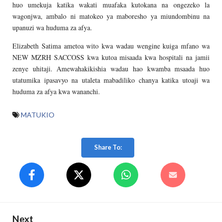
huo umekuja katika wakati muafaka kutokana na ongezeko la
wagonjwa, ambalo ni matokeo ya maboresho ya miundombinu na
upanuzi wa huduma za afya.
Elizabeth Satima ametoa wito kwa wadau wengine kuiga mfano wa
NEW MZRH SACCOSS kwa kutoa misaada kwa hospitali na jamii
zenye uhitaji. Amewahakikishia wadau hao kwamba msaada huo
utatumika ipasavyo na utaleta mabadiliko chanya katika utoaji wa
huduma za afya kwa wananchi.
MATUKIO
Share To:
Next