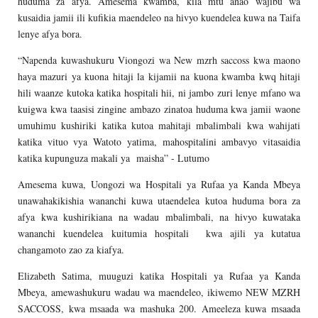
huduma za afya. Amesema kwamba, kila mtu anao wajibu wa
kusaidia jamii ili kufikia maendeleo na hivyo kuendelea kuwa na Taifa
lenye afya bora.
“Napenda kuwashukuru Viongozi wa New mzrh saccoss kwa maono
haya mazuri ya kuona hitaji la kijamii na kuona kwamba kwq hitaji
hili waanze kutoka katika hospitali hii, ni jambo zuri lenye mfano wa
kuigwa kwa taasisi zingine ambazo zinatoa huduma kwa jamii waone
umuhimu kushiriki katika kutoa mahitaji mbalimbali kwa wahijati
katika vituo vya Watoto yatima, mahospitalini ambavyo vitasaidia
katika kupunguza makali ya maisha” - Lutumo
Amesema kuwa, Uongozi wa Hospitali ya Rufaa ya Kanda Mbeya
unawahakikishia wananchi kuwa utaendelea kutoa huduma bora za
afya kwa kushirikiana na wadau mbalimbali, na hivyo kuwataka
wananchi kuendelea kuitumia hospitali kwa ajili ya kutatua
changamoto zao za kiafya.
Elizabeth Satima, muuguzi katika Hospitali ya Rufaa ya Kanda
Mbeya, amewashukuru wadau wa maendeleo, ikiwemo NEW MZRH
SACCOSS, kwa msaada wa mashuka 200. Ameeleza kuwa msaada