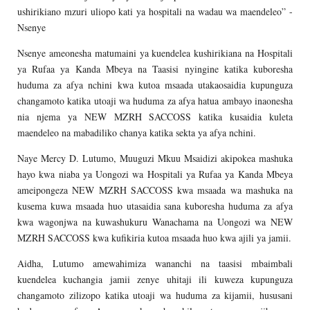
ushirikiano mzuri uliopo kati ya hospitali na wadau wa maendeleo” -
Nsenye
Nsenye ameonesha matumaini ya kuendelea kushirikiana na Hospitali
ya Rufaa ya Kanda Mbeya na Taasisi nyingine katika kuboresha
huduma za afya nchini kwa kutoa msaada utakaosaidia kupunguza
changamoto katika utoaji wa huduma za afya hatua ambayo inaonesha
nia njema ya NEW MZRH SACCOSS katika kusaidia kuleta
maendeleo na mabadiliko chanya katika sekta ya afya nchini.
Naye Mercy D. Lutumo, Muuguzi Mkuu Msaidizi akipokea mashuka
hayo kwa niaba ya Uongozi wa Hospitali ya Rufaa ya Kanda Mbeya
ameipongeza NEW MZRH SACCOSS kwa msaada wa mashuka na
kusema kuwa msaada huo utasaidia sana kuboresha huduma za afya
kwa wagonjwa na kuwashukuru Wanachama na Uongozi wa NEW
MZRH SACCOSS kwa kufikiria kutoa msaada huo kwa ajili ya jamii.
Aidha, Lutumo amewahimiza wananchi na taasisi mbaimbali
kuendelea kuchangia jamii zenye uhitaji ili kuweza kupunguza
changamoto zilizopo katika utoaji wa huduma za kijamii, hususani