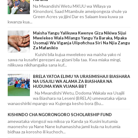
Na Mwandishi Wetu MKUU wa Wilaya ya
Kinondoni, Saad Mtambule ameipongeza shule ya
Green Acres ya jijini Dar es Salaam kwa kuwa ya
kwanza kua...
Maisha Yangu Yalikuwa Kwenye Giza Nikiwa Sijui
Mwelekeo Wala Milango Yangu Ya Baraka, Mpaka
Usomaji Wa Viganja Ulipofichua Siri Na Njia Zangu
Za Mafanikio
Kuishi bila kujua mwelekeo wa maisha yako ni
sawa na kusafiri gerezani au gizani bila taa. Kwa miaka mingi,
nilikuwa nikihangaika sana kuf...
BRELA YATOA ELIMU YA URASIMISHAJI BIASHARA
NA USAJILI WA ALAMA ZA BIASHARA NA
HUDUMA KWA VIJANA BBT
Na Mwandishi Wetu, Dodoma Wakala wa Usajili
wa Biashara na Leseni (BRELA) umewataka vijana
wanaoshiriki mpango wa Kujenga kesho bora (Bu...
KISHINDO CHA NGORONGORO SCHOLARSHIP FUND
amewataka viongozi wa mikoa ya Kanda ya Kusini kutumia
maonesho ya Nane Nane kuhamasisha jamii kula na kutumia
bidhaa za korosho ili kuchoch...