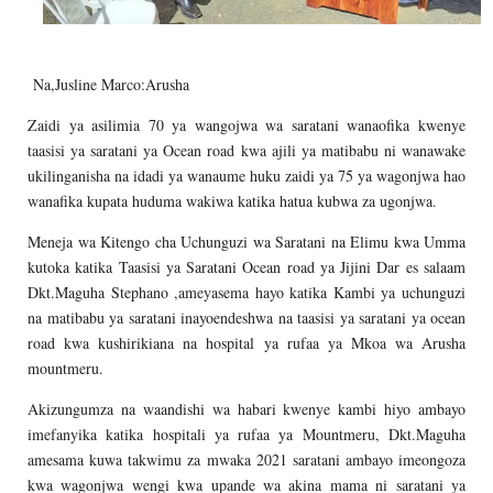
Na,Jusline Marco:Arusha
Zaidi ya asilimia 70 ya wangojwa wa saratani wanaofika kwenye
taasisi ya saratani ya Ocean road kwa ajili ya matibabu ni wanawake
ukilinganisha na idadi ya wanaume huku zaidi ya 75 ya wagonjwa hao
wanafika kupata huduma wakiwa katika hatua kubwa za ugonjwa.
Meneja wa Kitengo cha Uchunguzi wa Saratani na Elimu kwa Umma
kutoka katika Taasisi ya Saratani Ocean road ya Jijini Dar es salaam
Dkt.Maguha Stephano ,ameyasema hayo katika Kambi ya uchunguzi
na matibabu ya saratani inayoendeshwa na taasisi ya saratani ya ocean
road kwa kushirikiana na hospital ya rufaa ya Mkoa wa Arusha
mountmeru.
Akizungumza na waandishi wa habari kwenye kambi hiyo ambayo
imefanyika katika hospitali ya rufaa ya Mountmeru, Dkt.Maguha
amesama kuwa takwimu za mwaka 2021 saratani ambayo imeongoza
kwa wagonjwa wengi kwa upande wa akina mama ni saratani ya