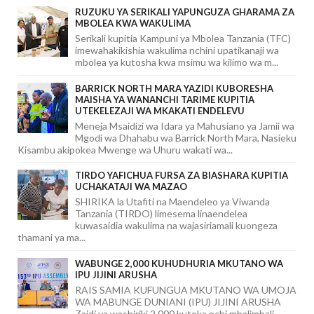
RUZUKU YA SERIKALI YAPUNGUZA GHARAMA ZA
MBOLEA KWA WAKULIMA
Serikali kupitia Kampuni ya Mbolea Tanzania (TFC)
imewahakikishia wakulima nchini upatikanaji wa
mbolea ya kutosha kwa msimu wa kilimo wa m...
BARRICK NORTH MARA YAZIDI KUBORESHA
MAISHA YA WANANCHI TARIME KUPITIA
UTEKELEZAJI WA MKAKATI ENDELEVU
Meneja Msaidizi wa Idara ya Mahusiano ya Jamii wa
Mgodi wa Dhahabu wa Barrick North Mara, Nasieku
Kisambu akipokea Mwenge wa Uhuru wakati wa...
TIRDO YAFICHUA FURSA ZA BIASHARA KUPITIA
UCHAKATAJI WA MAZAO
SHIRIKA la Utafiti na Maendeleo ya Viwanda
Tanzania (TIRDO) limesema linaendelea
kuwasaidia wakulima na wajasiriamali kuongeza
thamani ya ma...
WABUNGE 2,000 KUHUDHURIA MKUTANO WA
IPU JIJINI ARUSHA
RAIS SAMIA KUFUNGUA MKUTANO WA UMOJA
WA MABUNGE DUNIANI (IPU) JIJINI ARUSHA
Zaidi ya washiriki 2,000 kutoka nchi mbalimbali