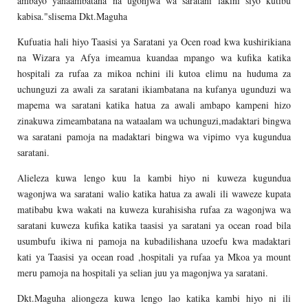
ambayo yanaambatana na ugonjwa wa saratani lakini siyo kutibu
kabisa."slisema Dkt.Maguha
Kufuatia hali hiyo Taasisi ya Saratani ya Ocen road kwa kushirikiana
na Wizara ya Afya imeamua kuandaa mpango wa kufika katika
hospitali za rufaa za mikoa nchini ili kutoa elimu na huduma za
uchunguzi za awali za saratani ikiambatana na kufanya ugunduzi wa
mapema wa saratani katika hatua za awali ambapo kampeni hizo
zinakuwa zimeambatana na wataalam wa uchunguzi,madaktari bingwa
wa saratani pamoja na madaktari bingwa wa vipimo vya kugundua
saratani.
Alieleza kuwa lengo kuu la kambi hiyo ni kuweza kugundua
wagonjwa wa saratani walio katika hatua za awali ili waweze kupata
matibabu kwa wakati na kuweza kurahisisha rufaa za wagonjwa wa
saratani kuweza kufika katika taasisi ya saratani ya ocean road bila
usumbufu ikiwa ni pamoja na kubadilishana uzoefu kwa madaktari
kati ya Taasisi ya ocean road ,hospitali ya rufaa ya Mkoa ya mount
meru pamoja na hospitali ya selian juu ya magonjwa ya saratani.
Dkt.Maguha aliongeza kuwa lengo lao katika kambi hiyo ni ili