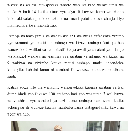
wazazi na walezi kuwapekeka watoto wao wa kike wenye umri wa
miaka 9 hadi 14 katika vituo vya afya ili kuweza kupatiwa chanjo
huku akiwataka pia kuondokana na imani potofu kuwa chanjo hiyo
ina madhara kwa mabinti zao.
Pamoja na hayo jumla ya wanawake 351 waliweza kufanyiwa vipimo
vya saratani ya matiti na mlango wa kizazi ambapo kati ya hao
wanawake 7 walikutwa na mabadiliko ya awali ya saratani ya mlango
wa kizazi,4 wakiwa na viashiria vya saratani ya mlango wa kizazi na
9 wakiwa na vivimbe katika matiti ambapo utafiti unaendelea
kufanyika kubaini kama ni saratani ili waweze kupatiwa matibabu
zaidi.
Katika zoezi hilo pia wanaume waliojiyokeza kupima saratani ya tezi
dume idadi yao ilikuwa 100 ambapo kati yao wanaume 7 walikutwa
na viashiria vya saratani ya tezi dume ambapo nao wapo katika
uchunguzi ili waweze kuanza matibabu kama watagundulika kuwa na
ugonjwa huo.