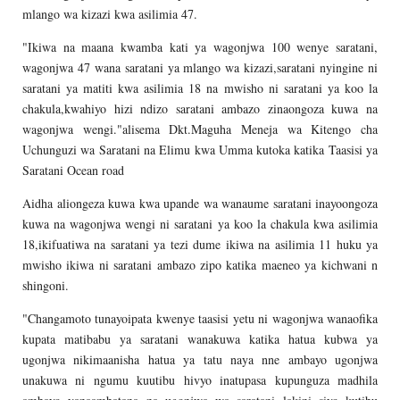
mlango wa kizazi kwa asilimia 47.
"Ikiwa na maana kwamba kati ya wagonjwa 100 wenye saratani,
wagonjwa 47 wana saratani ya mlango wa kizazi,saratani nyingine ni
saratani ya matiti kwa asilimia 18 na mwisho ni saratani ya koo la
chakula,kwahiyo hizi ndizo saratani ambazo zinaongoza kuwa na
wagonjwa wengi."alisema Dkt.Maguha Meneja wa Kitengo cha
Uchunguzi wa Saratani na Elimu kwa Umma kutoka katika Taasisi ya
Saratani Ocean road
Aidha aliongeza kuwa kwa upande wa wanaume saratani inayoongoza
kuwa na wagonjwa wengi ni saratani ya koo la chakula kwa asilimia
18,ikifuatiwa na saratani ya tezi dume ikiwa na asilimia 11 huku ya
mwisho ikiwa ni saratani ambazo zipo katika maeneo ya kichwani n
shingoni.
"Changamoto tunayoipata kwenye taasisi yetu ni wagonjwa wanaofika
kupata matibabu ya saratani wanakuwa katika hatua kubwa ya
ugonjwa nikimaanisha hatua ya tatu naya nne ambayo ugonjwa
unakuwa ni ngumu kuutibu hivyo inatupasa kupunguza madhila