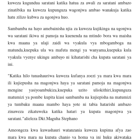
kuweza kugundua saratani katika hatua za awali za saratani ambazo
zinatibika na kuweza kupunguza wagonjwa ambao wanakuja katika
hatu zilizo kubwa za ugonjwa huo.
Sambamba na hayo amebainisha njia za kuweza kujikinga na ugonjwa
wa saratani ikiwa ni pamoja na kuenenda na mtindo bora wa maisha
kwa maana ya ulaji zaidi wa vyakula vya mbogamboga na
matunda,kuepuka ula wa mafuta mengi ya wanyama,kuepuka kula
vyakula vyenye ukingu ambayo ni kihatarishi cha kupata saratani ya
ini.
"Katika hilo tunashauriwa kuweza kufanya zoezi ya mara kwa mara
ili kujiepusha na magonjwa haya ya saratani pamoja na magonjwa
mengine yasiyoambukiza,kuepuka uzito uliokithiri,kupunguza
matumizi ya pombe kupita kiasi sambamba na kujiepisha na matumizi
ya tumbaku maana mambo haya yote ni tabia hatarishi ambazo
zinaweza zikatuweka katika hatari ya kupata magonjwa ya
saratani."alieleza Dkt.Maguha Stephano
Ameongeza kwa kuwashauri watanzania kuweza kupima afya zao
mara kwa mara na kupata chanjo ya homa ya ini huku akiwataka