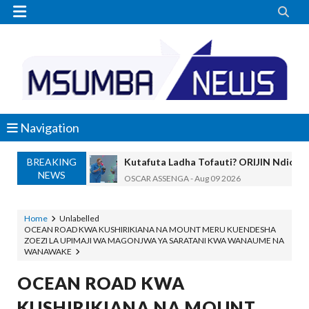


Navigation
BREAKING
Kutafuta Ladha Tofauti? ORIJIN Ndio 
NEWS
OSCAR ASSENGA
-
Aug 09 2026
DKT AKWILAPO: WIZARA YA ARDHI IK
MSUMBA
-
Aug 09 2026
Home
Unlabelled
OCEAN ROAD KWA KUSHIRIKIANA NA MOUNT MERU KUENDESHA
SERIKALI YATENGA BILIONI 38 KUPIMA 
ZOEZI LA UPIMAJI WA MAGONJWA YA SARATANI KWA WANAUME NA
OSCAR ASSENGA
-
Aug 09 2026
WANAWAKE
Maneno Yangu Yalidharauka Kila Nilipo
OCEAN ROAD KWA
Zawadi
-
Aug 09 2026
Nilitaka Dhulumiwa Kiwanja Changu Cha
KUSHIRIKIANA NA MOUNT