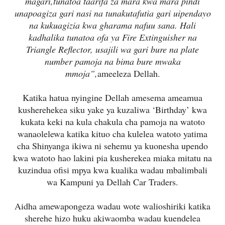
magari,tunatoa taarifa za mara kwa mara pindi
unapoagiza gari nasi na tunakutafutia gari uipendayo
na kukuagizia kwa gharama nafuu sana. Hali
kadhalika tunatoa ofa ya Fire Extinguisher na
Triangle Reflector, usajili wa gari bure na plate
number pamoja na bima bure mwaka
mmoja”,
ameeleza Dellah.
Katika hatua nyingine Dellah amesema ameamua
kusherehekea siku yake ya kuzaliwa ‘Birthday’ kwa
kukata keki na kula chakula cha pamoja na watoto
wanaolelewa katika kituo cha kulelea watoto yatima
cha Shinyanga ikiwa ni sehemu ya kuonesha upendo
kwa watoto hao lakini pia kusherekea miaka mitatu na
kuzindua ofisi mpya kwa kualika wadau mbalimbali
wa Kampuni ya Dellah Car Traders.
Aidha amewapongeza wadau wote walioshiriki katika
sherehe hizo huku akiwaomba wadau kuendelea