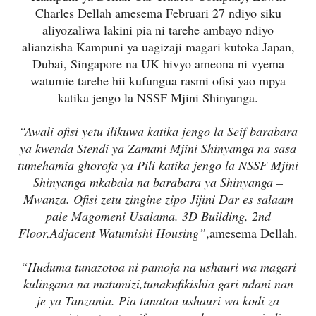
Charles Dellah amesema Februari 27 ndiyo siku
aliyozaliwa lakini pia ni tarehe ambayo ndiyo
alianzisha Kampuni ya uagizaji magari kutoka Japan,
Dubai, Singapore na UK hivyo ameona ni vyema
watumie tarehe hii kufungua rasmi ofisi yao mpya
katika jengo la NSSF Mjini Shinyanga.
“Awali ofisi yetu ilikuwa katika jengo la Seif barabara
ya kwenda Stendi ya Zamani Mjini Shinyanga na sasa
tumehamia ghorofa ya Pili katika jengo la NSSF Mjini
Shinyanga mkabala na barabara ya Shinyanga –
Mwanza. Ofisi zetu zingine zipo Jijini Dar es salaam
pale Magomeni Usalama. 3D Building, 2nd
Floor,Adjacent Watumishi Housing”
,amesema Dellah.
“Huduma tunazotoa ni pamoja na ushauri wa magari
kulingana na matumizi,tunakufikishia gari ndani nan
je ya Tanzania. Pia tunatoa ushauri wa kodi za