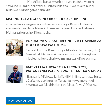
Kuishi bila kujua mwelekeo wa maisha yako ni
sawa na kusafiri gerezani au gizani bila taa. Kwa miaka mingi,
nilikuwa nikihangaika sana kuf...
KISHINDO CHA NGORONGORO SCHOLARSHIP FUND
amewataka viongozi wa mikoa ya Kanda ya Kusini kutumia
maonesho ya Nane Nane kuhamasisha jamii kula na kutumia
bidhaa za korosho ili kuchoch...
RUZUKU YA SERIKALI YAPUNGUZA GHARAMA ZA
MBOLEA KWA WAKULIMA
Serikali kupitia Kampuni ya Mbolea Tanzania (TFC)
imewahakikishia wakulima nchini upatikanaji wa
mbolea ya kutosha kwa msimu wa kilimo wa m...
BMT YATAJA FURSA 12 ZA AFCON 2027,
WATANZANIA WAHIMIZWA KUJIANDAA MAPEMA
Baraza la Michezo la Taifa (BMT) limetangaza fursa
12 zitakazotokana na Tanzania kuwa mwenyeji
mwenza wa Mashindano ya Mataifa ya Afrika A...
KUMBUKUMBU