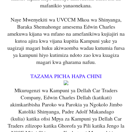
mafanikio yanaonekana.
Naye Mwenyekiti wa UVCCM Mkoa wa Shinyanga,
Baraka Shemahonge amesema Edwin Charles
amekuwa kijana wa mfano na amefanikiwa kujiajiri na
kutoa ajira kwa vijana kupitia Kampuni yake ya
uagizaji magari huku akiwaomba wadau kutumia fursa
ya kampuni hiyo kutimiza ndoto zao kwa kuagiza
magari kwa gharama nafuu.
TAZAMA PICHA HAPA CHINI
Mkurugenzi wa Kampuni ya Dellah Car Traders
Company, Edwin Charles Dellah (katikati)
akimkaribisha
Paroko wa Parokia ya Ngokolo Jimbo
Katoliki Shinyanga, Padre Adolf Makandago
(kulia)
katika ofisi Mpya za Kampuni ya Dellah Car
Traders zilizopo katika Ghorofa ya Pili katika Jengo la