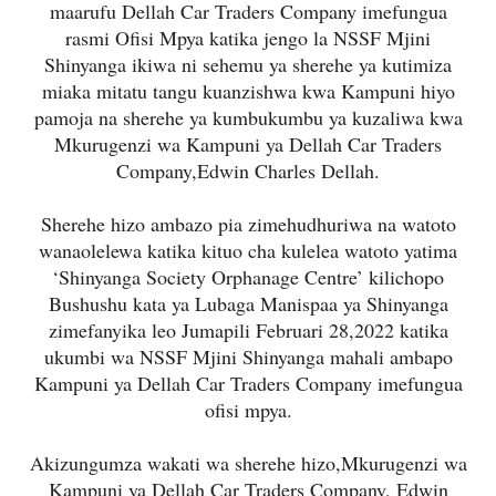
maarufu Dellah Car Traders Company imefungua
rasmi Ofisi Mpya katika jengo la NSSF Mjini
Shinyanga ikiwa ni sehemu ya sherehe ya kutimiza
miaka mitatu tangu kuanzishwa kwa Kampuni hiyo
pamoja na sherehe ya kumbukumbu ya kuzaliwa kwa
Mkurugenzi wa Kampuni ya Dellah Car Traders
Company,Edwin Charles Dellah.
Sherehe hizo ambazo pia zimehudhuriwa na watoto
wanaolelewa katika kituo cha kulelea watoto yatima
‘Shinyanga Society Orphanage Centre’ kilichopo
Bushushu kata ya Lubaga Manispaa ya Shinyanga
zimefanyika leo Jumapili Februari 28,2022 katika
ukumbi wa NSSF Mjini Shinyanga mahali ambapo
Kampuni ya Dellah Car Traders Company imefungua
ofisi mpya.
Akizungumza wakati wa sherehe hizo,Mkurugenzi wa
Kampuni ya Dellah Car Traders Company, Edwin