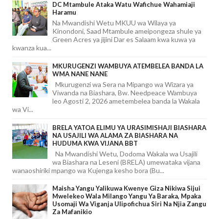
DC Mtambule Ataka Watu Wafichue Wahamiaji
Haramu
Na Mwandishi Wetu MKUU wa Wilaya ya
Kinondoni, Saad Mtambule ameipongeza shule ya
Green Acres ya jijini Dar es Salaam kwa kuwa ya
kwanza kua...
MKURUGENZI WAMBUYA ATEMBELEA BANDA LA
WMA NANE NANE
Mkurugenzi wa Sera na Mipango wa Wizara ya
Viwanda na Biashara, Bw. Needpeace Wambuya
leo Agosti 2, 2026 ametembelea banda la Wakala
wa Vi...
BRELA YATOA ELIMU YA URASIMISHAJI BIASHARA
NA USAJILI WA ALAMA ZA BIASHARA NA
HUDUMA KWA VIJANA BBT
Na Mwandishi Wetu, Dodoma Wakala wa Usajili
wa Biashara na Leseni (BRELA) umewataka vijana
wanaoshiriki mpango wa Kujenga kesho bora (Bu...
Maisha Yangu Yalikuwa Kwenye Giza Nikiwa Sijui
Mwelekeo Wala Milango Yangu Ya Baraka, Mpaka
Usomaji Wa Viganja Ulipofichua Siri Na Njia Zangu
Za Mafanikio