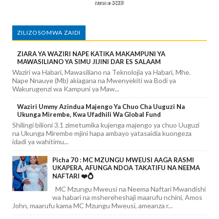
ZILIZOSOMWA ZAIDI
ZIARA YA WAZIRI NAPE KATIKA MAKAMPUNI YA
MAWASILIANO YA SIMU JIJINI DAR ES SALAAM
Waziri wa Habari, Mawasiliano na Teknolojia ya Habari, Mhe.
Nape Nnauye (Mb) akiagana na Mwenyekiti wa Bodi ya
Wakurugenzi wa Kampuni ya Maw...
Waziri Ummy Azindua Majengo Ya Chuo Cha Uuguzi Na
Ukunga Mirembe, Kwa Ufadhili Wa Global Fund
Shilingi bilioni 3.1 zimetumika kujenga majengo ya chuo Uuguzi
na Ukunga Mirembe mjini hapa ambayo yatasaidia kuongeza
idadi ya wahitimu...
Picha 70 : MC MZUNGU MWEUSI AAGA RASMI
UKAPERA, AFUNGA NDOA TAKATIFU NA NEEMA
NAFTARI ❤️💍
MC Mzungu Mweusi na Neema Naftari Mwandishi
wa habari na mshereheshaji maarufu nchini, Amos
John, maarufu kama MC Mzungu Mweusi, ameanza r...