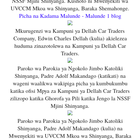
NSSF Mjini Shinyanga. Kushoto ni Mwenyekiti wa
UVCCM Mkoa wa Shinyanga, Baraka Shemahonge.
Picha na Kadama Malunde - Malunde 1 blog
Mkurugenzi wa Kampuni ya Dellah Car Traders
Company, Edwin Charles Dellah (kulia) akielezea
huduma zinazotolewa na
Kampuni ya Dellah Car
Traders.
Paroko wa Parokia ya Ngokolo Jimbo Katoliki
Shinyanga, Padre Adolf Makandago (katikati)
na
wageni waalikwa wakipiga picha ya kumbukumbu
katika ofisi Mpya za Kampuni ya Dellah Car Traders
zilizopo katika Ghorofa ya Pili katika Jengo la NSSF
Mjini Shinyanga.
Paroko wa Parokia ya Ngokolo Jimbo Katoliki
Shinyanga, Padre Adolf Makandago (kulia) na
Mwenyekiti wa UVCCM Mkoa wa Shinyanga, Baraka