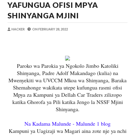
YAFUNGUA OFISI MPYA
OKULY BLOG
-
Aug 08 2026
TBS Yaendelea Kutoa Elimu Ya Uthibiti
SHINYANGA MJINI
OSCAR ASSENGA
-
Aug 08 2026
UVCCM Moshi Vijijini Yaikaribisha Jamii
HACKER
ON
FEBRUARY 28, 2022
MSUMBA
-
Aug 08 2026
WRRB YAJA NA UBUNIFU KWENYE ZAO LA PAR
Alex Sonna
-
Aug 08 2026
WMA YAPONGEZWA KWA KUANZISHA K
MSUMBA
-
Aug 08 2026
Paroko wa Parokia ya Ngokolo Jimbo Katoliki
Nilishikilia Cheo Kile Kile Kwa Miaka K
Shinyanga, Padre Adolf Makandago (kulia) na
Zawadi
-
Aug 08 2026
Mwenyekiti wa UVCCM Mkoa wa Shinyanga, Baraka
Shemahonge wakikata utepe kufungua rasmi
ofisi
Mpya za Kampuni ya Dellah Car Traders zilizopo
katika Ghorofa ya Pili katika Jengo la NSSF Mjini
Shinyanga.
Na Kadama Malunde - Malunde 1 blog
Kampuni ya Uagizaji wa Magari aina zote nje ya nchi