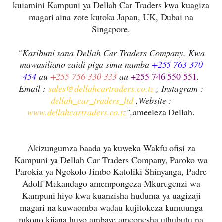
kuiamini Kampuni ya Dellah Car Traders kwa kuagiza
magari aina zote kutoka Japan, UK, Dubai na
Singapore.
“Karibuni sana Dellah Car Traders Company. Kwa
mawasiliano zaidi piga simu namba
+255 763 370
454
au
+255 756 330 333
au
+255 746 550 551
.
Email :
sales@dellahcartraders.co.tz
, Instagram :
dellah_car_traders_ltd
,Website :
www.dellahcartraders.co.tz
",
ameeleza Dellah.
Akizungumza baada ya kuweka Wakfu ofisi za
Kampuni ya Dellah Car Traders Company, Paroko wa
Parokia ya Ngokolo Jimbo Katoliki Shinyanga, Padre
Adolf Makandago amempongeza Mkurugenzi wa
Kampuni hiyo kwa kuanzisha huduma ya uagizaji
magari na kuwaomba wadau kujitokeza kumuunga
mkono kijana huyo ambaye ameonesha uthubutu na