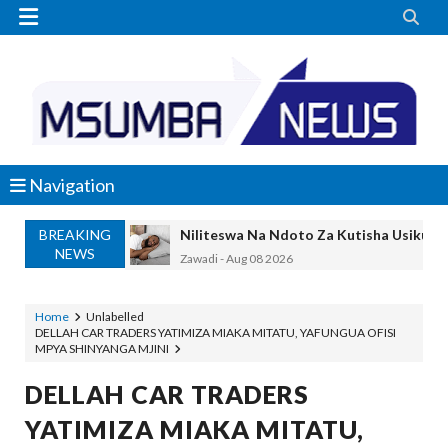


Navigation
BREAKING
Niliteswa Na Ndoto Za Kutisha Usiku, M
NEWS
Zawadi
-
Aug 08 2026
Nilinusurika Jela Kwa Dhuluma, Mpaka Ti
Zawadi
-
Aug 08 2026
Home
Unlabelled
DELLAH CAR TRADERS YATIMIZA MIAKA MITATU, YAFUNGUA OFISI
TANZANIA YAANGAZA TEKNOLOJIA YA
MPYA SHINYANGA MJINI
OKULY BLOG
-
Aug 08 2026
MGALU APONGEZA HATUA ZA SERIKALI
DELLAH CAR TRADERS
MSUMBA
-
Aug 08 2026
YATIMIZA MIAKA MITATU,
WMA YAPONGEZWA KWA KUANZISHA K