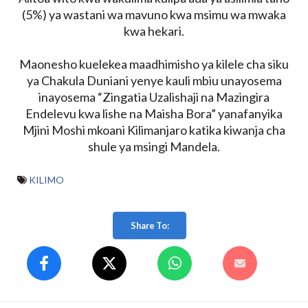
(5%) ya wastani wa mavuno kwa msimu wa mwaka
kwa hekari.
Maonesho kuelekea maadhimisho ya kilele cha siku
ya Chakula Duniani yenye kauli mbiu unayosema
inayosema “Zingatia Uzalishaji na Mazingira
Endelevu kwa lishe na Maisha Bora” yanafanyika
Mjini Moshi mkoani Kilimanjaro katika kiwanja cha
shule ya msingi Mandela.
KILIMO
Share To: