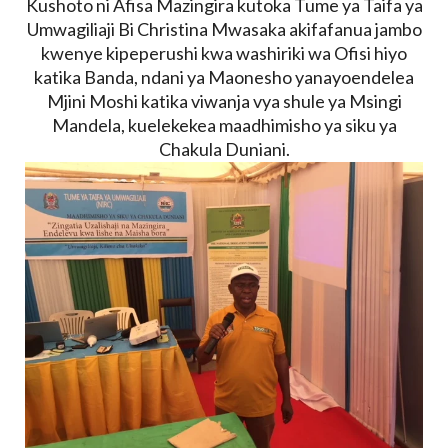
Kushoto ni Afisa Mazingira kutoka Tume ya Taifa ya
Umwagiliaji Bi Christina Mwasaka akifafanua jambo
kwenye kipeperushi kwa washiriki wa Ofisi hiyo
katika Banda, ndani ya Maonesho yanayoendelea
Mjini Moshi katika viwanja vya shule ya Msingi
Mandela, kuelekekea maadhimisho ya siku ya
Chakula Duniani.