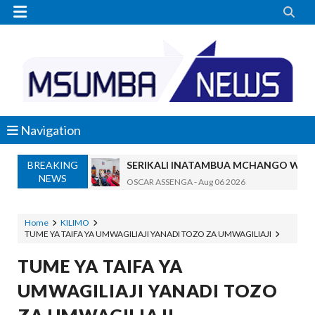


Navigation
SERIKALI INATAMBUA MCHANGO WA W
BREAKING
OSCAR ASSENGA
-
Aug 06 2026
NEWS
RAIS SAMIA, MUSEVEN WASHUHUDIA M
OSCAR ASSENGA
-
Aug 06 2026
Home
KILIMO
BRELA YATOA ELIMU YA URASIMISHAJI BIASH
TUME YA TAIFA YA UMWAGILIAJI YANADI TOZO ZA UMWAGILIAJI
Alex Sonna
-
Aug 06 2026
TUME YA TAIFA YA
DC Mtambule Ataka Watu Wafichue Wa
OSCAR ASSENGA
-
Aug 06 2026
UMWAGILIAJI YANADI TOZO
Maisha Yangu Yalikuwa Kwenye Giza Niki