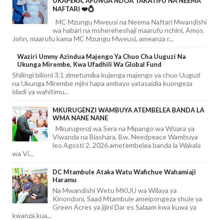
UKAPERA, AFUNGA NDOA TAKATIFU NA NEEMA
NAFTARI ❤️💍
MC Mzungu Mweusi na Neema Naftari Mwandishi
wa habari na mshereheshaji maarufu nchini, Amos
John, maarufu kama MC Mzungu Mweusi, ameanza r...
Waziri Ummy Azindua Majengo Ya Chuo Cha Uuguzi Na
Ukunga Mirembe, Kwa Ufadhili Wa Global Fund
Shilingi bilioni 3.1 zimetumika kujenga majengo ya chuo Uuguzi
na Ukunga Mirembe mjini hapa ambayo yatasaidia kuongeza
idadi ya wahitimu...
MKURUGENZI WAMBUYA ATEMBELEA BANDA LA
WMA NANE NANE
Mkurugenzi wa Sera na Mipango wa Wizara ya
Viwanda na Biashara, Bw. Needpeace Wambuya
leo Agosti 2, 2026 ametembelea banda la Wakala
wa Vi...
DC Mtambule Ataka Watu Wafichue Wahamiaji
Haramu
Na Mwandishi Wetu MKUU wa Wilaya ya
Kinondoni, Saad Mtambule ameipongeza shule ya
Green Acres ya jijini Dar es Salaam kwa kuwa ya
kwanza kua...