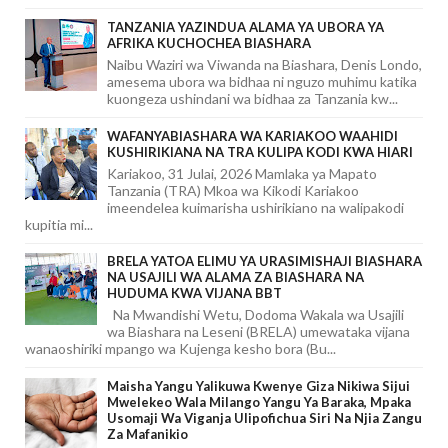
TANZANIA YAZINDUA ALAMA YA UBORA YA
AFRIKA KUCHOCHEA BIASHARA
Naibu Waziri wa Viwanda na Biashara, Denis Londo,
amesema ubora wa bidhaa ni nguzo muhimu katika
kuongeza ushindani wa bidhaa za Tanzania kw...
WAFANYABIASHARA WA KARIAKOO WAAHIDI
KUSHIRIKIANA NA TRA KULIPA KODI KWA HIARI
Kariakoo, 31 Julai, 2026 Mamlaka ya Mapato
Tanzania (TRA) Mkoa wa Kikodi Kariakoo
imeendelea kuimarisha ushirikiano na walipakodi
kupitia mi...
BRELA YATOA ELIMU YA URASIMISHAJI BIASHARA
NA USAJILI WA ALAMA ZA BIASHARA NA
HUDUMA KWA VIJANA BBT
Na Mwandishi Wetu, Dodoma Wakala wa Usajili
wa Biashara na Leseni (BRELA) umewataka vijana
wanaoshiriki mpango wa Kujenga kesho bora (Bu...
Maisha Yangu Yalikuwa Kwenye Giza Nikiwa Sijui
Mwelekeo Wala Milango Yangu Ya Baraka, Mpaka
Usomaji Wa Viganja Ulipofichua Siri Na Njia Zangu
Za Mafanikio