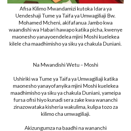
Afisa Kilimo Mwandamizi kutoka Idara ya
Uendeshaji Tume ya Taifa ya Umwagiliaji Bw.
Mohamed Mcheni, akifafanua Jambo kwa
waandishi wa Habari hawapo katika picha, kwenye
maonesho yanayoendelea mjini Moshi kuelekea
kilele cha maadhimisho ya siku ya chakula Duniani.
Na Mwandishi Wetu – Moshi
Ushiriki wa Tume ya Taifa ya Umwagiliaji katika
maonesho yanayofanyika mjini Moshi kuelekea
maadhimisho ya siku ya chakula Duniani, yameipa
fursa ofisi hiyo kunadi sera zake kwa wananchi
zinazowataka kisheria wakulima, kulipa tozo za
kilimo cha umwagiliaji.
Akizungumza na baadhi na wananchi