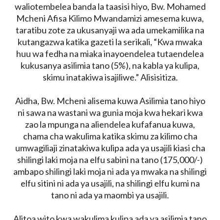
waliotembelea banda la taasisi hiyo, Bw. Mohamed
Mcheni Afisa Kilimo Mwandamizi amesema kuwa,
taratibu zote za ukusanyaji wa ada umekamilika na
kutangazwa katika gazeti la serikali, “Kwa mwaka
huu wa fedha na miaka inayoendelea tutaendelea
kukusanya asilimia tano (5%), na kabla ya kulipa,
skimu inatakiwa isajiliwe.” Alisisitiza.
Aidha, Bw. Mcheni alisema kuwa Asilimia tano hiyo
ni sawa na wastani wa gunia moja kwa hekari kwa
zao la mpunga na aliendelea kufafanua kuwa,
chama cha wakulima katika skimu za kilimo cha
umwagiliaji zinatakiwa kulipa ada ya usajili kiasi cha
shilingi laki moja na elfu sabini na tano (175,000/-)
ambapo shilingi laki moja ni ada ya mwaka na shilingi
elfu sitini ni ada ya usajili, na shilingi elfu kumi na
tano ni ada ya maombi ya usajili.
Alitoa wito kwa wakulima kulipa ada ya asilimia tano