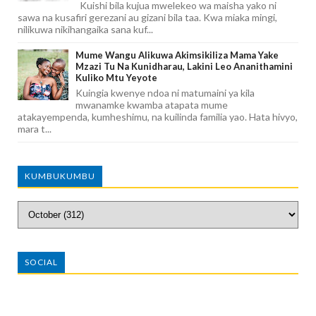
Kuishi bila kujua mwelekeo wa maisha yako ni
sawa na kusafiri gerezani au gizani bila taa. Kwa miaka mingi,
nilikuwa nikihangaika sana kuf...
Mume Wangu Alikuwa Akimsikiliza Mama Yake
Mzazi Tu Na Kunidharau, Lakini Leo Ananithamini
Kuliko Mtu Yeyote
Kuingia kwenye ndoa ni matumaini ya kila
mwanamke kwamba atapata mume
atakayempenda, kumheshimu, na kuilinda familia yao. Hata hivyo,
mara t...
KUMBUKUMBU
SOCIAL