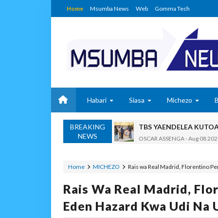
Home
Msumba News
Web
Gomma Tech
Habari
Siasa
Michezo
BREAKING
TBS YAENDELEA KUTO
NEWS
OSCAR ASSENGA
-
Aug 08 202
RAIS SAMIA AIPONGEZA 
OSCAR ASSENGA
-
Aug 08 202
Home
MICHEZO
Rais wa Real Madrid, Florentino Pe
Nilishikilia Cheo Kile 
Rais Wa Real Madrid, Flor
Zawadi
-
Aug 08 2026
Niliteswa Na Ndoto Za K
Eden Hazard Kwa Udi Na
Zawadi
-
Aug 08 2026