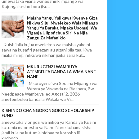
umewataka vijana wanaoshiriki mpango wa
Kujenga kesho bora (Bu...
Maisha Yangu Yalikuwa Kwenye Giza
Nikiwa Sijui Mwelekeo Wala Milango
Yangu Ya Baraka, Mpaka Usomaji Wa
Viganja Ulipofichua Siri Na Njia
Zangu Za Mafanikio
Kuishi bila kujua mwelekeo wa maisha yako ni
sawa na kusafiri gerezani au gizani bila taa. Kwa
miaka mingi, nilikuwa nikihangaika sana kuf...
MKURUGENZI WAMBUYA
ATEMBELEA BANDA LA WMA NANE
NANE
Mkurugenzi wa Sera na Mipango wa
Wizara ya Viwanda na Biashara, Bw.
Needpeace Wambuya leo Agosti 2, 2026
ametembelea banda la Wakala wa Vi...
KISHINDO CHA NGORONGORO SCHOLARSHIP
FUND
amewataka viongozi wa mikoa ya Kanda ya Kusini
kutumia maonesho ya Nane Nane kuhamasisha
jamii kula na kutumia bidhaa za korosho ili
kuchoch...