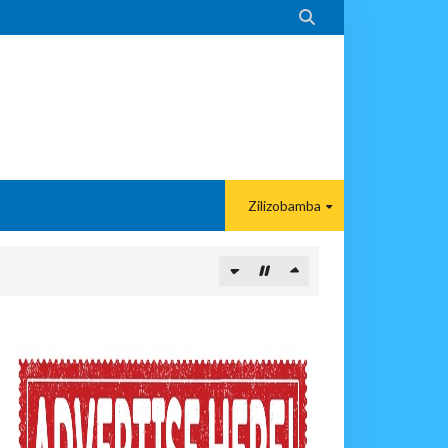

Zilizobamba
 Kunipa Usimamizi