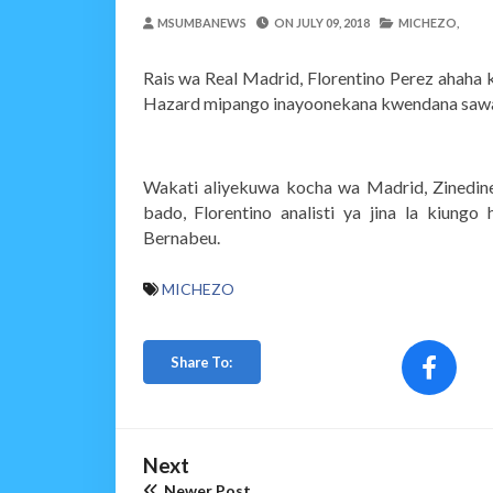
Nilinusurika Jela Kwa D
MSUMBANEWS
ON
JULY 09, 2018
MICHEZO,
Zawadi
-
Aug 08 2026
TANZANIA YAANGAZA T
Rais wa Real Madrid, Florentino Perez ahaha k
OKULY BLOG
-
Aug 08 2026
Hazard mipango inayoonekana kwendana sawa n
MGALU APONGEZA HATUA
MSUMBA
-
Aug 08 2026
WMA YAPONGEZWA KWA
Wakati aliyekuwa kocha wa Madrid, Zinedin
OKULY BLOG
-
Aug 08 2026
bado, Florentino analisti ya jina la kiung
TBS Yaendelea Kutoa El
Bernabeu.
OSCAR ASSENGA
-
Aug 08 202
MICHEZO
WAZIRI SANGU AZITAK
OSCAR ASSENGA
-
Aug 08 202
Share To:
Next
Newer Post