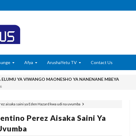
Bunge
Afya
ArushaYetu TV
Contact Us
A ELUMU YA VIWANGO MAONESHO YA NANENANE MBEYA
6
TADB, MTAJI WAFIKA SH BILIONI 452
6
rez aisaka saini ya Eden Hazard kwa udi na uvumba
Kile Kwa Miaka Kumi, Mpaka Nyota Yangu Ya Uongozi Iliposafishwa Na
entino Perez Aisaka Saini Ya
utisha Usiku, Mpaka Kinga Imara Ilipofagia Majini Yote Nyumbani
 Uvumba