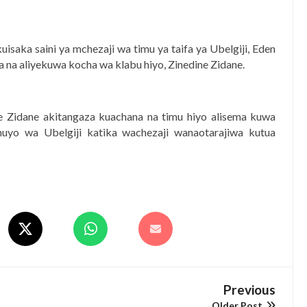
huluma, Mpaka Tiba Ya Kienyeji Iliponipa Ushindi Mahakamani
EKNOLOJIA YA NYUKLIA KUKUZA KILIMO, MIFUGO NA VIWANDA
uisaka saini ya mchezaji wa timu ya taifa ya Ubelgiji, Eden
a aliyekuwa kocha wa klabu hiyo, Zinedine Zidane.
 ZA SERIKALI KUHAMASISHA MATUMIZI YA NISHATI SAFI YA KU
 KUANZISHA KLABU ZA VIPIMO SHULENI
e Zidane akitangaza kuachana na timu hiyo alisema kuwa
o huyo wa Ubelgiji katika wachezaji wanaotarajiwa kutua
imu Ya Uthibitishaji Ubora Wa Bidhaa Nanenane Morogoro
6
A PSSSF,NSSF,WCF NA OSHA KUONGEZA MATUMIZI YA TEHAMA
6
Previous
Older Post