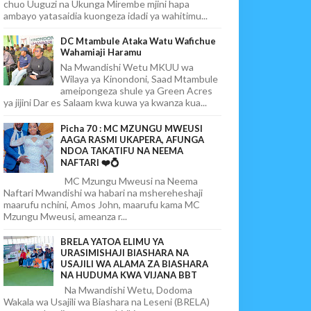
chuo Uuguzi na Ukunga Mirembe mjini hapa
ambayo yatasaidia kuongeza idadi ya wahitimu...
DC Mtambule Ataka Watu Wafichue
Wahamiaji Haramu
Na Mwandishi Wetu MKUU wa
Wilaya ya Kinondoni, Saad Mtambule
ameipongeza shule ya Green Acres
ya jijini Dar es Salaam kwa kuwa ya kwanza kua...
Picha 70 : MC MZUNGU MWEUSI
AAGA RASMI UKAPERA, AFUNGA
NDOA TAKATIFU NA NEEMA
NAFTARI ❤️💍
MC Mzungu Mweusi na Neema
Naftari Mwandishi wa habari na mshereheshaji
maarufu nchini, Amos John, maarufu kama MC
Mzungu Mweusi, ameanza r...
BRELA YATOA ELIMU YA
URASIMISHAJI BIASHARA NA
USAJILI WA ALAMA ZA BIASHARA
NA HUDUMA KWA VIJANA BBT
Na Mwandishi Wetu, Dodoma
Wakala wa Usajili wa Biashara na Leseni (BRELA)