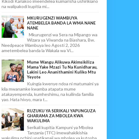
Kikodi Kariakoo imeendelea kuimarisha ushirikiano
na walipakodi kupitia mi...
MKURUGENZI WAMBUYA
ATEMBELEA BANDA LA WMA NANE
NANE
Mkurugenzi wa Sera na Mipango wa
Wizara ya Viwanda na Biashara, Bw.
Needpeace Wambuya leo Agosti 2, 2026
ametembelea banda la Wakala wa Vi...
Mume Wangu Alikuwa Akimsikiliza
Mama Yake Mzazi Tu Na Kunidharau,
Lakini Leo Ananithamini Kuliko Mtu
Yeyote
Kuingia kwenye ndoa ni matumaini ya
kila mwanamke kwamba atapata mume
atakayempenda, kumheshimu, na kuilinda familia
yao. Hata hivyo, mara t...
RUZUKU YA SERIKALI YAPUNGUZA
GHARAMA ZA MBOLEA KWA
WAKULIMA
Serikali kupitia Kampuni ya Mbolea
Tanzania (TFC) imewahakikishia
wakulima nchini upatikanaji wa mbolea ya kutosha