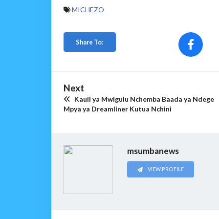
MICHEZO
Share To:
Next
Kauli ya Mwigulu Nchemba Baada ya Ndege
Mpya ya Dreamliner Kutua Nchini
msumbanews
VIEW PROFILE