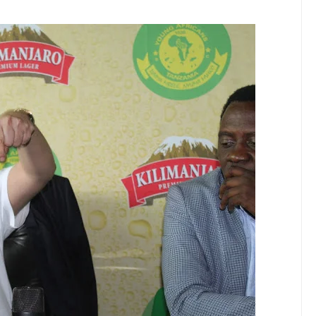
ISHA UDHIBITI WA UBORA WAKATI WA UPAKUAJI
YAZIDI KUBORESHA MAISHA YA WANANCHI TARIME KUPITIA UTE
, WAVUVI WAPONGEZWA KWA KUCHANGIA UTOSHELEVU WA CHA
Kumi Lilikuwa Halitoi Mavuno Hata Kidogo Wakati La Jirani Likista
amu Na Mimi Na Kuanza Kutumia Pesa Zote Nje, Mpaka Dawa Ya M
A ELIMU YA VIPIMO SAHIHI NANENANE DODOMA