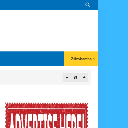

Zilizobamba