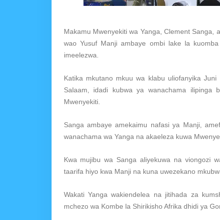
Makamu Mwenyekiti wa Yanga, Clement Sanga, a
wao Yusuf Manji ambaye ombi lake la kuomba k
imeelezwa.
Katika mkutano mkuu wa klabu uliofanyika Juni 
Salaam, idadi kubwa ya wanachama ilipinga 
Mwenyekiti.
Sanga ambaye amekaimu nafasi ya Manji, amefu
wanachama wa Yanga na akaeleza kuwa Mwenyekiti
Kwa mujibu wa Sanga aliyekuwa na viongozi w
taarifa hiyo kwa Manji na kuna uwezekano mkubwa 
Wakati Yanga wakiendelea na jitihada za kumsha
mchezo wa Kombe la Shirikisho Afrika dhidi ya Gor 