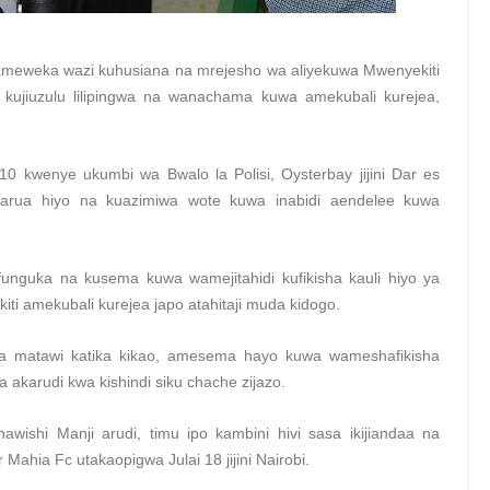
meweka wazi kuhusiana na mrejesho wa aliyekuwa Mwenyekiti
ujiuzulu lilipingwa na wanachama kuwa amekubali kurejea,
10 kwenye ukumbi wa Bwalo la Polisi, Oysterbay jijini Dar es
barua hiyo na kuazimiwa wote kuwa inabidi aendelee kuwa
nguka na kusema kuwa wamejitahidi kufikisha kauli hiyo ya
 amekubali kurejea japo atahitaji muda kidogo.
a matawi katika kikao, amesema hayo kuwa wameshafikisha
akarudi kwa kishindi siku chache zijazo.
wishi Manji arudi, timu ipo kambini hivi sasa ikijiandaa na
Mahia Fc utakaopigwa Julai 18 jijini Nairobi.