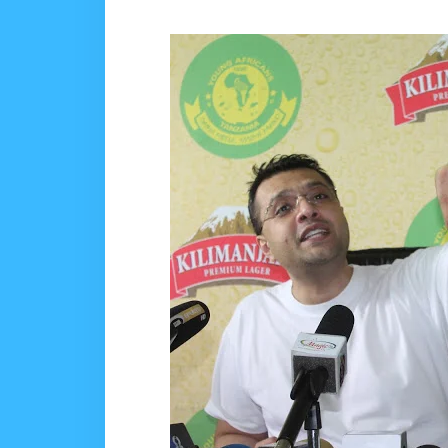
WAKAGUZI WA MAFUTA WAIMAR
Alex Sonna
-
Aug 05 2026
BARRICK NORTH MARA 
MSUMBA
-
Aug 05 2026
WAKULIMA, WAFUGAJI
MSUMBA
-
Aug 05 2026
Shamba Langu La Hekari 
Zawadi
-
Aug 05 2026
Mume Wangu Alipoteza H
Zawadi
-
Aug 05 2026
WMA YAENDELEA KUTO
MSUMBA
-
Aug 05 2026