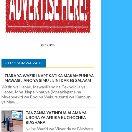
KELEZAJI WA MKAKATI ENDELEVU
KULA NCHINI
wi, Mpaka Laana Ya Ardhi Ilipondolewa
vuto Na Mahaba Iliporudisha Heshima
ZILIZOSOMWA ZAIDI
ZIARA YA WAZIRI NAPE KATIKA MAKAMPUNI YA
MAWASILIANO YA SIMU JIJINI DAR ES SALAAM
Waziri wa Habari, Mawasiliano na Teknolojia ya
Habari, Mhe. Nape Nnauye (Mb) akiagana na
Mwenyekiti wa Bodi ya Wakurugenzi wa Kampuni
ya Maw...
TANZANIA YAZINDUA ALAMA YA
UBORA YA AFRIKA KUCHOCHEA
BIASHARA
Naibu Waziri wa Viwanda na Biashara,