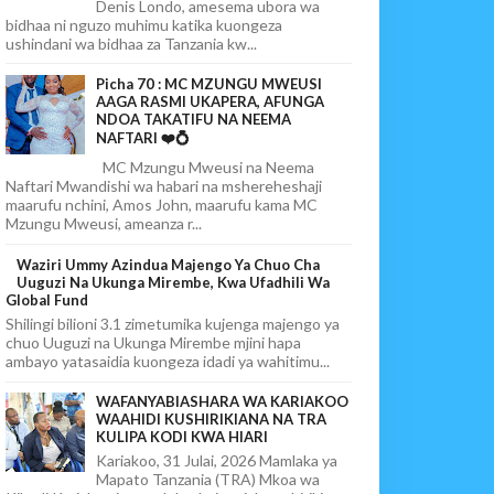
Denis Londo, amesema ubora wa
bidhaa ni nguzo muhimu katika kuongeza
ushindani wa bidhaa za Tanzania kw...
Picha 70 : MC MZUNGU MWEUSI
AAGA RASMI UKAPERA, AFUNGA
NDOA TAKATIFU NA NEEMA
NAFTARI ❤️💍
MC Mzungu Mweusi na Neema
Naftari Mwandishi wa habari na mshereheshaji
maarufu nchini, Amos John, maarufu kama MC
Mzungu Mweusi, ameanza r...
Waziri Ummy Azindua Majengo Ya Chuo Cha
Uuguzi Na Ukunga Mirembe, Kwa Ufadhili Wa
Global Fund
Shilingi bilioni 3.1 zimetumika kujenga majengo ya
chuo Uuguzi na Ukunga Mirembe mjini hapa
ambayo yatasaidia kuongeza idadi ya wahitimu...
WAFANYABIASHARA WA KARIAKOO
WAAHIDI KUSHIRIKIANA NA TRA
KULIPA KODI KWA HIARI
Kariakoo, 31 Julai, 2026 Mamlaka ya
Mapato Tanzania (TRA) Mkoa wa