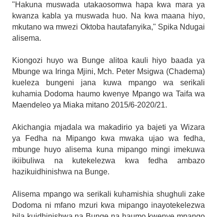
"Hakuna muswada utakaosomwa hapa kwa mara ya
kwanza kabla ya muswada huo. Na kwa maana hiyo,
mkutano wa mwezi Oktoba hautafanyika," Spika Ndugai
alisema.
Kiongozi huyo wa Bunge alitoa kauli hiyo baada ya
Mbunge wa Iringa Mjini, Mch. Peter Msigwa (Chadema)
kueleza bungeni jana kuwa mpango wa serikali
kuhamia Dodoma haumo kwenye Mpango wa Taifa wa
Maendeleo ya Miaka mitano 2015/6-2020/21.
Akichangia mjadala wa makadirio ya bajeti ya Wizara
ya Fedha na Mipango kwa mwaka ujao wa fedha,
mbunge huyo alisema kuna mipango mingi imekuwa
ikiibuliwa na kutekelezwa kwa fedha ambazo
hazikuidhinishwa na Bunge.
Alisema mpango wa serikali kuhamishia shughuli zake
Dodoma ni mfano mzuri kwa mipango inayotekelezwa
bila kuidhinishwa na Bunge na haumo kwenye mpango