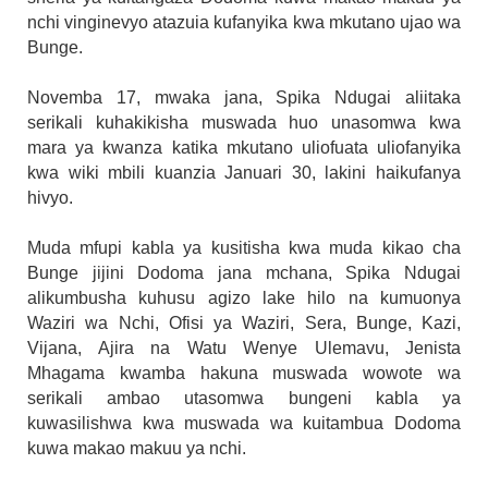
nchi vinginevyo atazuia kufanyika kwa mkutano ujao wa
Bunge.
Novemba 17, mwaka jana, Spika Ndugai aliitaka
serikali kuhakikisha muswada huo unasomwa kwa
mara ya kwanza katika mkutano uliofuata uliofanyika
kwa wiki mbili kuanzia Januari 30, lakini haikufanya
hivyo.
Muda mfupi kabla ya kusitisha kwa muda kikao cha
Bunge jijini Dodoma jana mchana, Spika Ndugai
alikumbusha kuhusu agizo lake hilo na kumuonya
Waziri wa Nchi, Ofisi ya Waziri, Sera, Bunge, Kazi,
Vijana, Ajira na Watu Wenye Ulemavu, Jenista
Mhagama kwamba hakuna muswada wowote wa
serikali ambao utasomwa bungeni kabla ya
kuwasilishwa kwa muswada wa kuitambua Dodoma
kuwa makao makuu ya nchi.