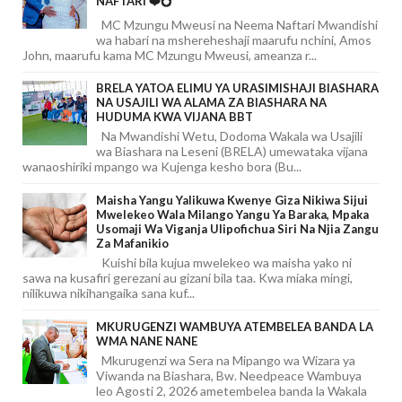
NAFTARI ❤️💍
MC Mzungu Mweusi na Neema Naftari Mwandishi
wa habari na mshereheshaji maarufu nchini, Amos
John, maarufu kama MC Mzungu Mweusi, ameanza r...
BRELA YATOA ELIMU YA URASIMISHAJI BIASHARA
NA USAJILI WA ALAMA ZA BIASHARA NA
HUDUMA KWA VIJANA BBT
Na Mwandishi Wetu, Dodoma Wakala wa Usajili
wa Biashara na Leseni (BRELA) umewataka vijana
wanaoshiriki mpango wa Kujenga kesho bora (Bu...
Maisha Yangu Yalikuwa Kwenye Giza Nikiwa Sijui
Mwelekeo Wala Milango Yangu Ya Baraka, Mpaka
Usomaji Wa Viganja Ulipofichua Siri Na Njia Zangu
Za Mafanikio
Kuishi bila kujua mwelekeo wa maisha yako ni
sawa na kusafiri gerezani au gizani bila taa. Kwa miaka mingi,
nilikuwa nikihangaika sana kuf...
MKURUGENZI WAMBUYA ATEMBELEA BANDA LA
WMA NANE NANE
Mkurugenzi wa Sera na Mipango wa Wizara ya
Viwanda na Biashara, Bw. Needpeace Wambuya
leo Agosti 2, 2026 ametembelea banda la Wakala