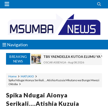


Navigation
BREAKING
TBS YAENDELEA KUTOA ELUMU YA V
NEWS
OSCAR ASSENGA
-
Aug 08 2026
RAIS SAMIA AIPONGEZA TADB, MTAJI W
OSCAR ASSENGA
-
Aug 08 2026
Home
MATUKIO
Spika Ndugai Aionya Serikali....Atishia Kuzuia Mkutano wa Bunge Mwezi
Nilishikilia Cheo Kile Kile Kwa Miaka K
Oktoba
Zawadi
-
Aug 08 2026
Niliteswa Na Ndoto Za Kutisha Usiku, M
Spika Ndugai Aionya
Zawadi
-
Aug 08 2026
Serikali....Atishia Kuzuia
Nilinusurika Jela Kwa Dhuluma, Mpaka Ti