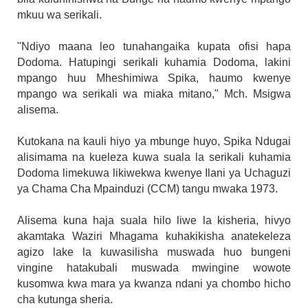
mkuu wa serikali.
"Ndiyo maana leo tunahangaika kupata ofisi hapa
Dodoma. Hatupingi serikali kuhamia Dodoma, lakini
mpango huu Mheshimiwa Spika, haumo kwenye
mpango wa serikali wa miaka mitano," Mch. Msigwa
alisema.
Kutokana na kauli hiyo ya mbunge huyo, Spika Ndugai
alisimama na kueleza kuwa suala la serikali kuhamia
Dodoma limekuwa likiwekwa kwenye Ilani ya Uchaguzi
ya Chama Cha Mpainduzi (CCM) tangu mwaka 1973.
Alisema kuna haja suala hilo liwe la kisheria, hivyo
akamtaka Waziri Mhagama kuhakikisha anatekeleza
agizo lake la kuwasilisha muswada huo bungeni
vingine hatakubali muswada mwingine wowote
kusomwa kwa mara ya kwanza ndani ya chombo hicho
cha kutunga sheria.