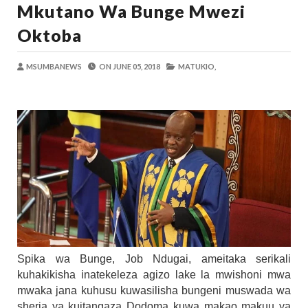
Mkutano Wa Bunge Mwezi
Zawadi
-
Aug 08 2026
TANZANIA YAANGAZA TEKNOLOJIA YA
Oktoba
OKULY BLOG
-
Aug 08 2026
MGALU APONGEZA HATUA ZA SERIKALI
MSUMBANEWS
ON
JUNE 05, 2018
MATUKIO,
MSUMBA
-
Aug 08 2026
WMA YAPONGEZWA KWA KUANZISHA K
OKULY BLOG
-
Aug 08 2026
TBS Yaendelea Kutoa Elimu Ya Uthibiti
OSCAR ASSENGA
-
Aug 08 2026
WAZIRI SANGU AZITAKA PSSSF,NSSF
OSCAR ASSENGA
-
Aug 08 2026
Spika wa Bunge, Job Ndugai, ameitaka serikali
kuhakikisha inatekeleza agizo lake la mwishoni mwa
mwaka jana kuhusu kuwasilisha bungeni muswada wa
sheria ya kuitangaza Dodoma kuwa makao makuu ya