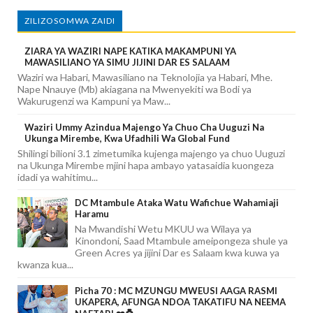
ZILIZOSOMWA ZAIDI
ZIARA YA WAZIRI NAPE KATIKA MAKAMPUNI YA
MAWASILIANO YA SIMU JIJINI DAR ES SALAAM
Waziri wa Habari, Mawasiliano na Teknolojia ya Habari, Mhe.
Nape Nnauye (Mb) akiagana na Mwenyekiti wa Bodi ya
Wakurugenzi wa Kampuni ya Maw...
Waziri Ummy Azindua Majengo Ya Chuo Cha Uuguzi Na
Ukunga Mirembe, Kwa Ufadhili Wa Global Fund
Shilingi bilioni 3.1 zimetumika kujenga majengo ya chuo Uuguzi
na Ukunga Mirembe mjini hapa ambayo yatasaidia kuongeza
idadi ya wahitimu...
DC Mtambule Ataka Watu Wafichue Wahamiaji
Haramu
Na Mwandishi Wetu MKUU wa Wilaya ya
Kinondoni, Saad Mtambule ameipongeza shule ya
Green Acres ya jijini Dar es Salaam kwa kuwa ya
kwanza kua...
Picha 70 : MC MZUNGU MWEUSI AAGA RASMI
UKAPERA, AFUNGA NDOA TAKATIFU NA NEEMA