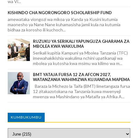
wa Vi...
KISHINDO CHA NGORONGORO SCHOLARSHIP FUND
amewataka viongozi wa mikoa ya Kanda ya Kusini kutumia
maonesho ya Nane Nane kuhamasisha jamii kula na kutumia
bidhaa za korosho ili kuchoch...
RUZUKU YA SERIKALI YAPUNGUZA GHARAMA ZA
MBOLEA KWA WAKULIMA
Serikali kupitia Kampuni ya Mbolea Tanzania (TFC)
imewahakikishia wakulima nchini upatikanaji wa
mbolea ya kutosha kwa msimu wa kilimo wa m...
BMT YATAJA FURSA 12 ZA AFCON 2027,
WATANZANIA WAHIMIZWA KUJIANDAA MAPEMA
Baraza la Michezo la Taifa (BMT) limetangaza fursa
12 zitakazotokana na Tanzania kuwa mwenyeji
mwenza wa Mashindano ya Mataifa ya Afrika A...
KUMBUKUMBU