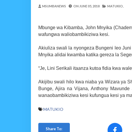
OSCAR ASSENGA
-
Aug 06 202
MSUMBANEWS
ON
JUNE 05, 2018
MATUKIO,
WAZIRI AWESO AAGIZA 
MSUMBA
-
Aug 06 2026
WMA YAWAFUNDISHA WA
Mbunge wa Kibamba, John Mnyika (Chadema) a
wafungwa waliobambikiziwa kesi.
MSUMBA
-
Aug 06 2026
TBS YAWAHIMIZA WAJ
Akiuliza swali la nyongeza Bungeni leo Juni
OSCAR ASSENGA
-
Aug 06 202
Mnyika alidai kwamba katika gereza la Se
NAIBU KATIBU MKUU U
OSCAR ASSENGA
-
Aug 06 202
“Je, Lini Serikali itaanza kutoa fidia kwa wal
Maisha Yangu Yalikuwa K
Zawadi
-
Aug 06 2026
Akijibu swali hilo kwa niaba ya Wizara ya Sh
MWANRI APOKELEWA 
Bunge, Ajira na Vijana, Anthony Mavunde
OSCAR ASSENGA
-
Aug 06 202
wanaobambikiziwa kesi kufungua kesi ya ma
MATUKIO
Share To: