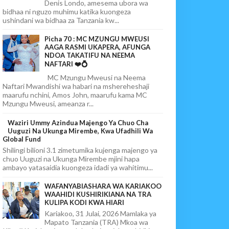
Denis Londo, amesema ubora wa
bidhaa ni nguzo muhimu katika kuongeza
ushindani wa bidhaa za Tanzania kw...
Picha 70 : MC MZUNGU MWEUSI
AAGA RASMI UKAPERA, AFUNGA
NDOA TAKATIFU NA NEEMA
NAFTARI ❤️💍
MC Mzungu Mweusi na Neema
Naftari Mwandishi wa habari na mshereheshaji
maarufu nchini, Amos John, maarufu kama MC
Mzungu Mweusi, ameanza r...
Waziri Ummy Azindua Majengo Ya Chuo Cha
Uuguzi Na Ukunga Mirembe, Kwa Ufadhili Wa
Global Fund
Shilingi bilioni 3.1 zimetumika kujenga majengo ya
chuo Uuguzi na Ukunga Mirembe mjini hapa
ambayo yatasaidia kuongeza idadi ya wahitimu...
WAFANYABIASHARA WA KARIAKOO
WAAHIDI KUSHIRIKIANA NA TRA
KULIPA KODI KWA HIARI
Kariakoo, 31 Julai, 2026 Mamlaka ya
Mapato Tanzania (TRA) Mkoa wa