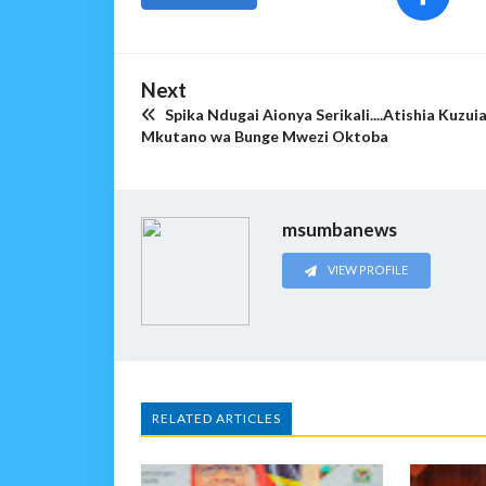
Next
Spika Ndugai Aionya Serikali....Atishia Kuzui
Mkutano wa Bunge Mwezi Oktoba
msumbanews
VIEW PROFILE
RELATED ARTICLES