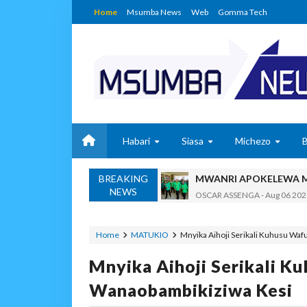
Home
Msumba News
Web
Gomma Tech
Habari
Siasa
Michezo
MWANRI APOKELEWA 
BREAKING
OSCAR ASSENGA
-
Aug 06 202
NEWS
Umaskini Na Madeni Yali
Zawadi
-
Aug 06 2026
Nilitafuta Mtoto Kwa Za
Home
MATUKIO
Mnyika Aihoji Serikali Kuhusu Wa
Zawadi
-
Aug 06 2026
Mnyika Aihoji Serikali 
NAIBU WAZIRI CHAND
OSCAR ASSENGA
-
Aug 06 202
Wanaobambikiziwa Kesi
TBS YATOA ELIMU YA