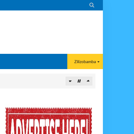

Zilizobamba
povunja Mikosi Na Kushuhudia Tajiriba Ikirejea Nyumbani
sha Kushika Mimba Na Kufuta Machozi Yangu