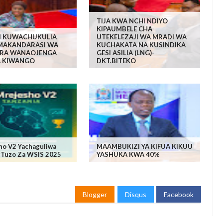
TIJA KWA NCHI NDIYO
KIPAUMBELE CHA
LI KUWACHUKULIA
UTEKELEZAJI WA MRADI WA
MAKANDARASI WA
KUCHAKATA NA KUSINDIKA
RA WANAOJENGA
GESI ASILIA (LNG)-
A KIWANGO
DKT.BITEKO
ho V2 Yachaguliwa
MAAMBUKIZI YA KIFUA KIKUU
 Tuzo Za WSIS 2025
YASHUKA KWA 40%
Blogger
Disqus
Facebook