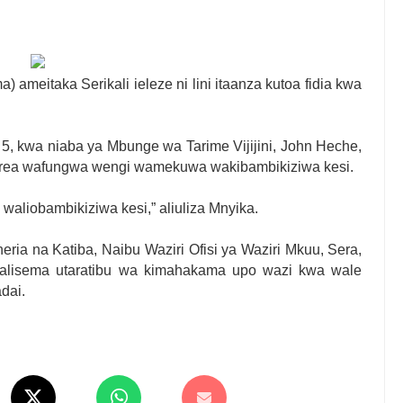
6
MILIONI 508 ZIPELEKWE MRADI WA MAJI GIDAS
TOTO VIPIMO: NAIBU WAZIRI MALIASILI APONGEZA
meitaka Serikali ieleze ni lini itaanza kutoa fidia kwa
ASIRIAMALI KUOMBA ALAMA YA UBORA MTANDAONI
 5, kwa niaba ya Mbunge wa Tarime Vijijini, John Heche,
6
gerea wafungwa wengi wamekuwa wakibambikiziwa kesi.
JENZI ARIDHISHWA NA MABORESHO YA TEMESA
6
e waliobambikiziwa kesi,” aliuliza Mnyika.
wenye Giza Nikiwa Sijui Mwelekeo Wala Milango Yangu Ya Baraka, M
eria na Katiba, Naibu Waziri Ofisi ya Waziri Mkuu, Sera,
MAKAO MAKUU YA CCM DODOMA
 alisema utaratibu wa kimahakama upo wazi kwa wale
6
dai.