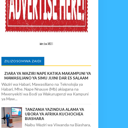
ZILIZOSOMWA ZAIDI
paka Usomaji Wa Viganja Ulipofichua Siri Na Njia Zangu Za Mafanik
ZIARA YA WAZIRI NAPE KATIKA MAKAMPUNI YA
MAWASILIANO YA SIMU JIJINI DAR ES SALAAM
Waziri wa Habari, Mawasiliano na Teknolojia ya
Habari, Mhe. Nape Nnauye (Mb) akiagana na
Mwenyekiti wa Bodi ya Wakurugenzi wa Kampuni
ya Maw...
TANZANIA YAZINDUA ALAMA YA
UBORA YA AFRIKA KUCHOCHEA
BIASHARA
Naibu Waziri wa Viwanda na Biashara,