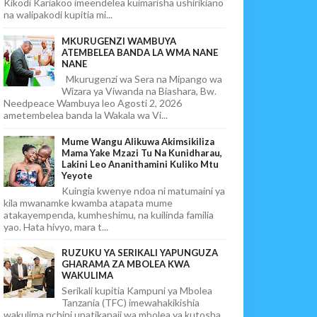
Kikodi Kariakoo imeendelea kuimarisha ushirikiano
na walipakodi kupitia mi...
MKURUGENZI WAMBUYA
ATEMBELEA BANDA LA WMA NANE
NANE
Mkurugenzi wa Sera na Mipango wa
Wizara ya Viwanda na Biashara, Bw.
Needpeace Wambuya leo Agosti 2, 2026
ametembelea banda la Wakala wa Vi...
Mume Wangu Alikuwa Akimsikiliza
Mama Yake Mzazi Tu Na Kunidharau,
Lakini Leo Ananithamini Kuliko Mtu
Yeyote
Kuingia kwenye ndoa ni matumaini ya
kila mwanamke kwamba atapata mume
atakayempenda, kumheshimu, na kuilinda familia
yao. Hata hivyo, mara t...
RUZUKU YA SERIKALI YAPUNGUZA
GHARAMA ZA MBOLEA KWA
WAKULIMA
Serikali kupitia Kampuni ya Mbolea
Tanzania (TFC) imewahakikishia
wakulima nchini upatikanaji wa mbolea ya kutosha