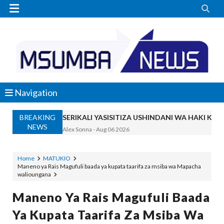


Navigation
BREAKING
SERIKALI YASISITIZA USHINDANI WA HAKI K
NEWS
Alex Sonna
-
Aug 06 2026
SERIKALI INATAMBUA MCHANGO WA W
OSCAR ASSENGA
-
Aug 06 2026
Home
MATUKIO
Maneno ya Rais Magufuli baada ya kupata taarifa za msiba wa Mapacha
RAIS SAMIA, MUSEVEN WASHUHUDIA M
walioungana
OSCAR ASSENGA
-
Aug 06 2026
BRELA YATOA ELIMU YA URASIMISHAJI BIASH
Maneno Ya Rais Magufuli Baada
Alex Sonna
-
Aug 06 2026
Ya Kupata Taarifa Za Msiba Wa
DC Mtambule Ataka Watu Wafichue Wa