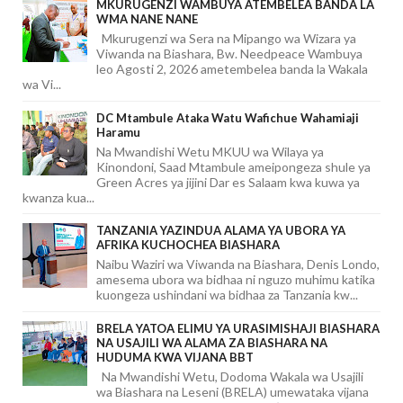
MKURUGENZI WAMBUYA ATEMBELEA BANDA LA
WMA NANE NANE
Mkurugenzi wa Sera na Mipango wa Wizara ya
Viwanda na Biashara, Bw. Needpeace Wambuya
leo Agosti 2, 2026 ametembelea banda la Wakala
wa Vi...
DC Mtambule Ataka Watu Wafichue Wahamiaji
Haramu
Na Mwandishi Wetu MKUU wa Wilaya ya
Kinondoni, Saad Mtambule ameipongeza shule ya
Green Acres ya jijini Dar es Salaam kwa kuwa ya
kwanza kua...
TANZANIA YAZINDUA ALAMA YA UBORA YA
AFRIKA KUCHOCHEA BIASHARA
Naibu Waziri wa Viwanda na Biashara, Denis Londo,
amesema ubora wa bidhaa ni nguzo muhimu katika
kuongeza ushindani wa bidhaa za Tanzania kw...
BRELA YATOA ELIMU YA URASIMISHAJI BIASHARA
NA USAJILI WA ALAMA ZA BIASHARA NA
HUDUMA KWA VIJANA BBT
Na Mwandishi Wetu, Dodoma Wakala wa Usajili
wa Biashara na Leseni (BRELA) umewataka vijana