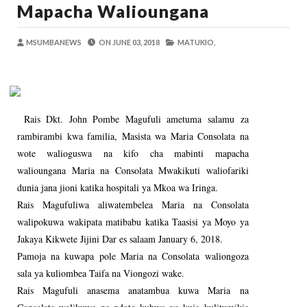
Mapacha Walioungana
OSCAR ASSENGA
-
Aug 06 2026
Maisha Yangu Yalikuwa Kwenye Giza Niki
Zawadi
-
Aug 06 2026
MSUMBANEWS
ON
JUNE 03, 2018
MATUKIO,
MWANRI APOKELEWA MAKAO MAKUU
OSCAR ASSENGA
-
Aug 06 2026
Umaskini Na Madeni Yalitishia Kuangami
Zawadi
-
Aug 06 2026
Rais Dkt. John Pombe Magufuli ametuma salamu za
Nilitafuta Mtoto Kwa Zaidi Ya Miaka Sa
rambirambi kwa familia, Masista wa Maria Consolata na
Zawadi
-
Aug 06 2026
wote walioguswa na kifo cha mabinti mapacha
DKT. SIMBEYE AWATAKA WAKUU WA VYUO KUZ
walioungana Maria na Consolata Mwakikuti waliofariki
Alex Sonna
-
Aug 06 2026
dunia jana jioni katika hospitali ya Mkoa wa Iringa.
Rais Magufuliwa aliwatembelea Maria na Consolata
walipokuwa wakipata matibabu katika Taasisi ya Moyo ya
Jakaya Kikwete Jijini Dar es salaam January 6, 2018.
Pamoja na kuwapa pole Maria na Consolata waliongoza
sala ya kuliombea Taifa na Viongozi wake.
Rais Magufuli anasema anatambua kuwa Maria na