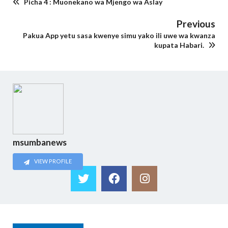
Picha 4 : Muonekano wa Mjengo wa Aslay
Previous
Pakua App yetu sasa kwenye simu yako ili uwe wa kwanza
kupata Habari.
msumbanews
VIEW PROFILE