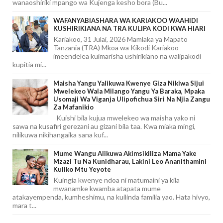
wanaoshiriki mpango wa Kujenga kesho bora (Bu...
WAFANYABIASHARA WA KARIAKOO WAAHIDI
KUSHIRIKIANA NA TRA KULIPA KODI KWA HIARI
Kariakoo, 31 Julai, 2026 Mamlaka ya Mapato
Tanzania (TRA) Mkoa wa Kikodi Kariakoo
imeendelea kuimarisha ushirikiano na walipakodi
kupitia mi...
Maisha Yangu Yalikuwa Kwenye Giza Nikiwa Sijui
Mwelekeo Wala Milango Yangu Ya Baraka, Mpaka
Usomaji Wa Viganja Ulipofichua Siri Na Njia Zangu
Za Mafanikio
Kuishi bila kujua mwelekeo wa maisha yako ni
sawa na kusafiri gerezani au gizani bila taa. Kwa miaka mingi,
nilikuwa nikihangaika sana kuf...
Mume Wangu Alikuwa Akimsikiliza Mama Yake
Mzazi Tu Na Kunidharau, Lakini Leo Ananithamini
Kuliko Mtu Yeyote
Kuingia kwenye ndoa ni matumaini ya kila
mwanamke kwamba atapata mume
atakayempenda, kumheshimu, na kuilinda familia yao. Hata hivyo,
mara t...