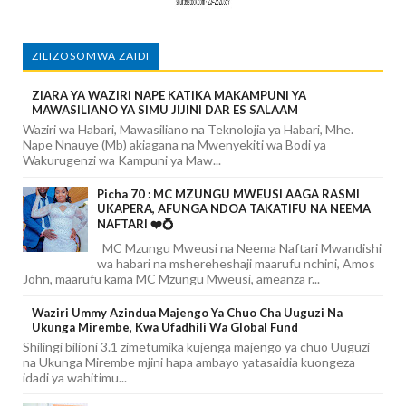
ZILIZOSOMWA ZAIDI
ZIARA YA WAZIRI NAPE KATIKA MAKAMPUNI YA
MAWASILIANO YA SIMU JIJINI DAR ES SALAAM
Waziri wa Habari, Mawasiliano na Teknolojia ya Habari, Mhe.
Nape Nnauye (Mb) akiagana na Mwenyekiti wa Bodi ya
Wakurugenzi wa Kampuni ya Maw...
Picha 70 : MC MZUNGU MWEUSI AAGA RASMI
UKAPERA, AFUNGA NDOA TAKATIFU NA NEEMA
NAFTARI ❤️💍
MC Mzungu Mweusi na Neema Naftari Mwandishi
wa habari na mshereheshaji maarufu nchini, Amos
John, maarufu kama MC Mzungu Mweusi, ameanza r...
Waziri Ummy Azindua Majengo Ya Chuo Cha Uuguzi Na
Ukunga Mirembe, Kwa Ufadhili Wa Global Fund
Shilingi bilioni 3.1 zimetumika kujenga majengo ya chuo Uuguzi
na Ukunga Mirembe mjini hapa ambayo yatasaidia kuongeza
idadi ya wahitimu...