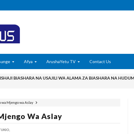
Bunge
Afya
ArushaYetu TV
Contact Us
ISHAJI BIASHARA NA USAJILI WA ALAMA ZA BIASHARA NA HUDU
u Wafichue Wahamiaji Haramu
6
o wa Mjengo wa Aslay
wenye Giza Nikiwa Sijui Mwelekeo Wala Milango Yangu Ya Baraka, M
Mjengo Wa Aslay
MAKAO MAKUU YA CCM DODOMA
6
UKIO,