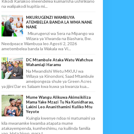
Kikodi Kariakoo imeendelea kuimarisha ushirikiano
na walipakodi kupitia mi...
MKURUGENZI WAMBUYA
ATEMBELEA BANDA LA WMA NANE
NANE
Mkurugenzi wa Sera na Mipango wa
Wizara ya Viwanda na Biashara, Bw.
Needpeace Wambuya leo Agosti 2, 2026
ametembelea banda la Wakala wa Vi...
DC Mtambule Ataka Watu Wafichue
Wahamiaji Haramu
Na Mwandishi Wetu MKUU wa
Wilaya ya Kinondoni, Saad Mtambule
ameipongeza shule ya Green Acres
ya jijini Dar es Salaam kwa kuwa ya kwanza kua...
Mume Wangu Alikuwa Akimsikiliza
Mama Yake Mzazi Tu Na Kunidharau,
Lakini Leo Ananithamini Kuliko Mtu
Yeyote
Kuingia kwenye ndoa ni matumaini ya
kila mwanamke kwamba atapata mume
atakayempenda, kumheshimu, na kuilinda familia
yao. Hata hivyo, mara t...