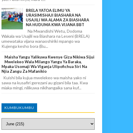
BRELA YATOA ELIMU YA
URASIMISHAJI BIASHARA NA
USAJILI WA ALAMA ZA BIASHARA
NA HUDUMA KWA VIJANA BBT
Na Mwandishi Wetu, Dodoma
Wakala wa Usajili wa Biashara na Leseni (BRELA)
umewataka vijana wanaoshiriki mpango wa
Kujenga kesho bora (Bu...
Maisha Yangu Yalikuwa Kwenye Giza Nikiwa Sijui
Mwelekeo Wala Milango Yangu Ya Baraka,
Mpaka Usomaji Wa Viganja Ulipofichua Siri Na
Njia Zangu Za Mafanikio
Kuishi bila kujua mwelekeo wa maisha yako ni
sawa na kusafiri gerezani au gizani bila taa. Kwa
miaka mingi, nilikuwa nikihangaika sana kuf...
KUMBUKUMBU