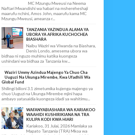
MC Mzungu Mweusi na Neema
Naftari Mwandishi wa habari na mshereheshaji
maarufu nchini, Amos John, maarufu kama MC
Mzungu Mweusi, ameanza r...
TANZANIA YAZINDUA ALAMA YA
UBORA YA AFRIKA KUCHOCHEA
BIASHARA
Naibu Waziri wa Viwanda na Biashara,
Denis Londo, amesema ubora wa
bidhaa ni nguzo muhimu katika kuongeza
ushindani wa bidhaa za Tanzania kw...
Waziri Ummy Azindua Majengo Ya Chuo Cha
Uuguzi Na Ukunga Mirembe, Kwa Ufadhili Wa
Global Fund
Shilingi bilioni 3.1 zimetumika kujenga majengo ya
chuo Uuguzi na Ukunga Mirembe mjini hapa
ambayo yatasaidia kuongeza idadi ya wahitimu...
WAFANYABIASHARA WA KARIAKOO
WAAHIDI KUSHIRIKIANA NA TRA
KULIPA KODI KWA HIARI
Kariakoo, 31 Julai, 2026 Mamlaka ya
Mapato Tanzania (TRA) Mkoa wa