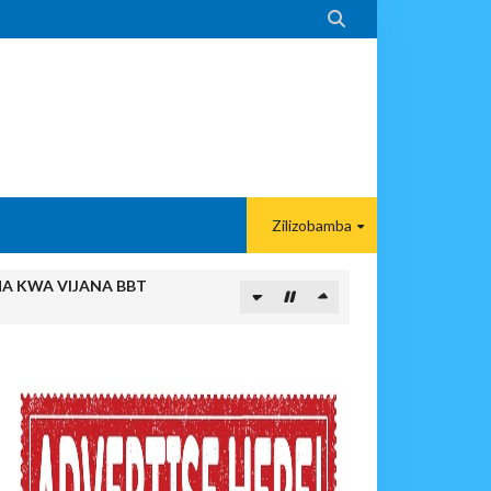

Zilizobamba
MA KWA VIJANA BBT
paka Usomaji Wa Viganja Ulipofichua Siri Na Njia Zangu Za Mafanik