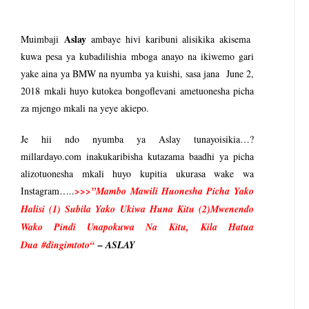
tishia Kuangamiza Heshima Na Maisha Ya Familia Yangu, Mpaka Nili
Aslay
Muimbaji
ambaye hivi karibuni alisikika akisema
idi Ya Miaka Saba Bila Mafanikio, Mpaka Tiba Ya Asili Iliponiweze
kuwa pesa ya kubadilishia mboga anayo na ikiwemo gari
yake aina ya BMW na nyumba ya kuishi, sasa jana June 2,
E ARIDHISHWA NA HUDUMA ZA TADB KWA WAKULIMA
2018 mkali huyo kutokea bongoflevani ametuonesha picha
6
za mjengo mkali na yeye akiepo.
ANI WA HAKI KUCHOCHEA UKUAJI WA UCHUMI
Je hii ndo nyumba ya Aslay tunayoisikia…?
MCHANGO WA WAZEE: WAZIRI SANGU
millardayo.com inakukaribisha kutazama baadhi ya picha
6
alizotuonesha mkali huyo kupitia ukurasa wake wa
 WASHUHUDIA MAKUBALIANO YA TRILIONI 56 KUIFANYA TANGA K
Instagram…..
>>>”
Mambo Mawili Huonesha Picha Yako
6
Halisi (1) Subila Yako Ukiwa Huna Kitu (2)Mwenendo
Wako Pindi Unapokuwa Na Kitu, Kila Hatua
Dua
#dingimtoto
“
– ASLAY