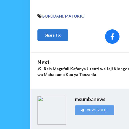
BURUDANI
,
MATUKIO
Share To:
Next
Rais Magufuli Kafanya Uteuzi wa Jaji Kiongoz
wa Mahakama Kuu ya Tanzania
msumbanews
VIEW PROFILE