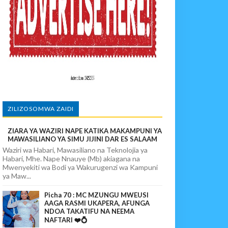
povunja Mikosi Na Kushuhudia Tajiriba Ikirejea Nyumbani
sha Kushika Mimba Na Kufuta Machozi Yangu
ZILIZOSOMWA ZAIDI
ZIARA YA WAZIRI NAPE KATIKA MAKAMPUNI YA
ITUO KIKUU CHA NISHATI YA MAFUTA
MAWASILIANO YA SIMU JIJINI DAR ES SALAAM
Waziri wa Habari, Mawasiliano na Teknolojia ya
Habari, Mhe. Nape Nnauye (Mb) akiagana na
Mwenyekiti wa Bodi ya Wakurugenzi wa Kampuni
ya Maw...
Picha 70 : MC MZUNGU MWEUSI
AAGA RASMI UKAPERA, AFUNGA
NDOA TAKATIFU NA NEEMA
NAFTARI ❤️💍