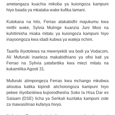
ametangaza kuachia mikoba ya kuiongoza kampuni
hiyo baada ya mkataba wake kufika tamani.
Kutokana na hilo, Ferrao atakabidhi majukumu kwa
mrithi wake, Sylvia Mulinge kuanzia Juni Mosi na
kuhitimisha miaka mitatu ya kuiongoza kampuni hiyo
inayoongoza kwa idadi kubwa ya wateja nchini.
Taarifa iliyotolewa na mwenyekiti wa bodi ya Vodacom,
Ali Mufuruki inaeleza makabidhiano ya ofisi kati ya
Ferrao na Sylivia yatafantika kwa miezi mitatu na
kukamilika Agosti 31.
Mufuruki alimpongeza Ferrao kwa mchango mkubwa
alioutoa katika kipindi alichoiongoza kampuni hiyo
pekee iliyofanikiwa kujiorodhesha Soko la Hisa Dar es
Salaam (DSE) licha ya Serikali kuzitaka kampuni zote
za mawasilinao kufanya hivyo.