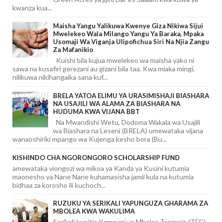
kwanza kua...
Maisha Yangu Yalikuwa Kwenye Giza Nikiwa Sijui
Mwelekeo Wala Milango Yangu Ya Baraka, Mpaka
Usomaji Wa Viganja Ulipofichua Siri Na Njia Zangu
Za Mafanikio
Kuishi bila kujua mwelekeo wa maisha yako ni
sawa na kusafiri gerezani au gizani bila taa. Kwa miaka mingi,
nilikuwa nikihangaika sana kuf...
BRELA YATOA ELIMU YA URASIMISHAJI BIASHARA
NA USAJILI WA ALAMA ZA BIASHARA NA
HUDUMA KWA VIJANA BBT
Na Mwandishi Wetu, Dodoma Wakala wa Usajili
wa Biashara na Leseni (BRELA) umewataka vijana
wanaoshiriki mpango wa Kujenga kesho bora (Bu...
KISHINDO CHA NGORONGORO SCHOLARSHIP FUND
amewataka viongozi wa mikoa ya Kanda ya Kusini kutumia
maonesho ya Nane Nane kuhamasisha jamii kula na kutumia
bidhaa za korosho ili kuchoch...
RUZUKU YA SERIKALI YAPUNGUZA GHARAMA ZA
MBOLEA KWA WAKULIMA
Serikali kupitia Kampuni ya Mbolea Tanzania (TFC)