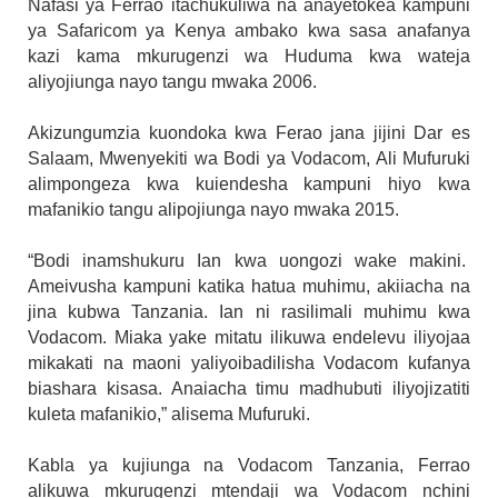
Nafasi ya Ferrao itachukuliwa na anayetokea kampuni
ya Safaricom ya Kenya ambako kwa sasa anafanya
kazi kama mkurugenzi wa Huduma kwa wateja
aliyojiunga nayo tangu mwaka 2006.
Akizungumzia kuondoka kwa Ferao jana jijini Dar es
Salaam, Mwenyekiti wa Bodi ya Vodacom, Ali Mufuruki
alimpongeza kwa kuiendesha kampuni hiyo kwa
mafanikio tangu alipojiunga nayo mwaka 2015.
“Bodi inamshukuru Ian kwa uongozi wake makini.
Ameivusha kampuni katika hatua muhimu, akiiacha na
jina kubwa Tanzania. Ian ni rasilimali muhimu kwa
Vodacom. Miaka yake mitatu ilikuwa endelevu iliyojaa
mikakati na maoni yaliyoibadilisha Vodacom kufanya
biashara kisasa. Anaiacha timu madhubuti iliyojizatiti
kuleta mafanikio,” alisema Mufuruki.
Kabla ya kujiunga na Vodacom Tanzania, Ferrao
alikuwa mkurugenzi mtendaji wa Vodacom nchini