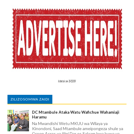
ZILIZOSOMWA ZAIDI
DC Mtambule Ataka Watu Wafichue Wahamiaji
Haramu
Na Mwandishi Wetu MKUU wa Wilaya ya
Kinondoni, Saad Mtambule ameipongeza shule ya
Green Acres ya jijini Dar es Salaam kwa kuwa ya