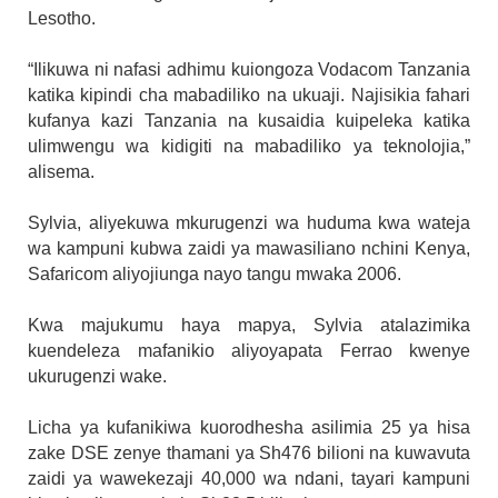
Lesotho.
“Ilikuwa ni nafasi adhimu kuiongoza Vodacom Tanzania
katika kipindi cha mabadiliko na ukuaji. Najisikia fahari
kufanya kazi Tanzania na kusaidia kuipeleka katika
ulimwengu wa kidigiti na mabadiliko ya teknolojia,”
alisema.
Sylvia, aliyekuwa mkurugenzi wa huduma kwa wateja
wa kampuni kubwa zaidi ya mawasiliano nchini Kenya,
Safaricom aliyojiunga nayo tangu mwaka 2006.
Kwa majukumu haya mapya, Sylvia atalazimika
kuendeleza mafanikio aliyoyapata Ferrao kwenye
ukurugenzi wake.
Licha ya kufanikiwa kuorodhesha asilimia 25 ya hisa
zake DSE zenye thamani ya Sh476 bilioni na kuwavuta
zaidi ya wawekezaji 40,000 wa ndani, tayari kampuni