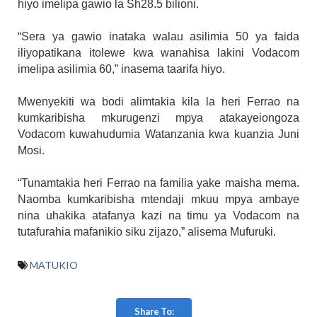
hiyo imelipa gawio la Sh28.5 bilioni.
“Sera ya gawio inataka walau asilimia 50 ya faida
iliyopatikana itolewe kwa wanahisa lakini Vodacom
imelipa asilimia 60,” inasema taarifa hiyo.
Mwenyekiti wa bodi alimtakia kila la heri Ferrao na
kumkaribisha mkurugenzi mpya atakayeiongoza
Vodacom kuwahudumia Watanzania kwa kuanzia Juni
Mosi.
“Tunamtakia heri Ferrao na familia yake maisha mema.
Naomba kumkaribisha mtendaji mkuu mpya ambaye
nina uhakika atafanya kazi na timu ya Vodacom na
tutafurahia mafanikio siku zijazo,” alisema Mufuruki.
MATUKIO
Share To: