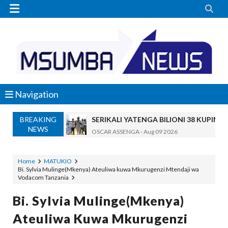


Navigation
BREAKING
SERIKALI YATENGA BILIONI 38 KUPIMA 
NEWS
OSCAR ASSENGA
-
Aug 09 2026
Maneno Yangu Yalidharauka Kila Nilipo
Zawadi
-
Aug 09 2026
Home
MATUKIO
Bi. Sylvia Mulinge(Mkenya) Ateuliwa kuwa Mkurugenzi Mtendaji wa
Nilitaka Dhulumiwa Kiwanja Changu Cha
Vodacom Tanzania
Zawadi
-
Aug 09 2026
SOKO BUBU LA MADINI LAGUNDULIWA J
Bi. Sylvia Mulinge(Mkenya)
MSUMBA
-
Aug 09 2026
Ateuliwa Kuwa Mkurugenzi
Nilihofia Moto Na Majanga Yaliyokuwa Y