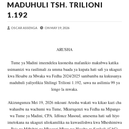
MADUHULI TSH. TRILIONI
Zawadi
-
Aug 05 2026
Mume Wangu Alipoteza Hamu Na Mimi Na
1.192
Zawadi
-
Aug 05 2026
Kila Pesa Niliyopata Ilikuwa Ikipotea K
OSCAR ASSENGA
ON
MAY 19, 2026
Zawadi
-
Aug 05 2026
WAMILIKI VITUO VYA KULEA WATOT
OSCAR ASSENGA
-
Aug 05 2026
ARUSHA
TARURA ARUSHA YAONGEZA KASI UJE
MSUMBA
-
Aug 05 2026
Tume ya Madini imeendelea kuonesha mafanikio makubwa katika
TANZANIA KUNUFAIKA NA SH. BILIONI 
usimamizi wa rasilimali za umma baada ya kupata hati safi ya ukaguzi
OSCAR ASSENGA
-
Aug 05 2026
kwa Hesabu za Mwaka wa Fedha 2024/2025 sambamba na kukusanya
maduhuli yaliyofikia Shilingi Trilioni 1.192, sawa na asilimia 99 ya
lengo la mwaka.
Akizungumza Mei 19, 2026 mkoani Arusha wakati wa kikao kazi cha
wahasibu na wachumi wa Tume, Mkurugenzi wa Fedha na Mipango
wa Tume ya Madini, CPA. Idfonce Masoud, amesema hati safi hiyo
imetokana na ukaguzi uliokamilika na kuwasilishwa kwa Mheshimiwa
Rais na Mdhibiti na Mkaguzi Mkuu wa Hesabu za Serikali (CAG)