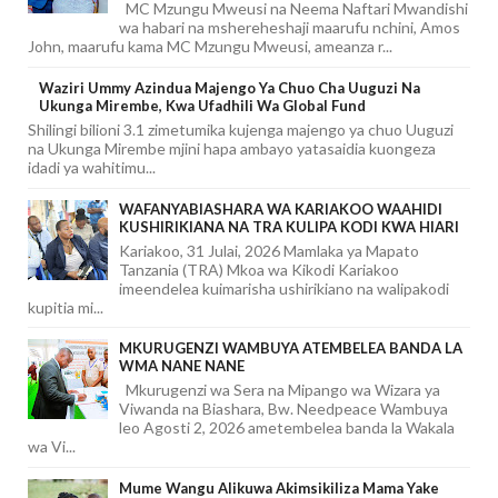
MC Mzungu Mweusi na Neema Naftari Mwandishi
wa habari na mshereheshaji maarufu nchini, Amos
John, maarufu kama MC Mzungu Mweusi, ameanza r...
Waziri Ummy Azindua Majengo Ya Chuo Cha Uuguzi Na
Ukunga Mirembe, Kwa Ufadhili Wa Global Fund
Shilingi bilioni 3.1 zimetumika kujenga majengo ya chuo Uuguzi
na Ukunga Mirembe mjini hapa ambayo yatasaidia kuongeza
idadi ya wahitimu...
WAFANYABIASHARA WA KARIAKOO WAAHIDI
KUSHIRIKIANA NA TRA KULIPA KODI KWA HIARI
Kariakoo, 31 Julai, 2026 Mamlaka ya Mapato
Tanzania (TRA) Mkoa wa Kikodi Kariakoo
imeendelea kuimarisha ushirikiano na walipakodi
kupitia mi...
MKURUGENZI WAMBUYA ATEMBELEA BANDA LA
WMA NANE NANE
Mkurugenzi wa Sera na Mipango wa Wizara ya
Viwanda na Biashara, Bw. Needpeace Wambuya
leo Agosti 2, 2026 ametembelea banda la Wakala
wa Vi...
Mume Wangu Alikuwa Akimsikiliza Mama Yake