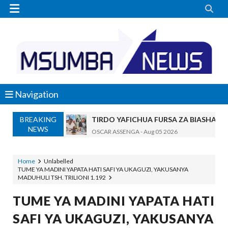


Navigation
BREAKING
TIRDO YAFICHUA FURSA ZA BIASHARA
NEWS
OSCAR ASSENGA
-
Aug 05 2026
WAKAGUZI WA MAFUTA WAIMARISHA UDHIBIT
Alex Sonna
-
Aug 05 2026
Home
Unlabelled
TUME YA MADINI YAPATA HATI SAFI YA UKAGUZI, YAKUSANYA
BARRICK NORTH MARA YAZIDI KUBOR
MADUHULI TSH. TRILIONI 1.192
MSUMBA
-
Aug 05 2026
WAKULIMA, WAFUGAJI, WAVUVI WAP
TUME YA MADINI YAPATA HATI
MSUMBA
-
Aug 05 2026
SAFI YA UKAGUZI, YAKUSANYA
Shamba Langu La Hekari Kumi Lilikuwa H