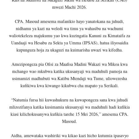
mwezi Machi 2026.
CPA. Masoud amesema mafanikio hayo yanatokana na juhudi,
nidhamu ya kazi na weledi wa timu ya wahasibu na wachumi
waliotekeleza majukumu yao kwa kuzingatia Kanuni za Kimataifa za
Uandaaji wa Hesabu za Sekta ya Umma (IPSAS), hatua iliyosaidia
kupunguza hoja za ukaguzi na kuimarisha uwazi wa kifedha.
Amezipongeza pia Ofisi za Maafisa Madini Wakazi wa Mikoa kwa
mchango wao mkubwa katika ukusanyaji wa maduhuli pamoja na
usimamizi madhubuti wa Katibu Mtendaji wa Tume, uliowezesha
kufikiwa kwa kiwango kikubwa cha mapato ya Serikali.
“Natumia fursa hii kuwashukuru na kuwapongeza sana kwa juhudi
mlizozifanya katika kusimamia ukusanyaji wa maduhuli hadi kufikia
kiasi kilichokusanywa kufikia tarehe 15 Mei 2026,” amesema CPA.
Masoud.
Aidha, amewataka washiriki wa kikao kazi hicho kutumia ipasavyo