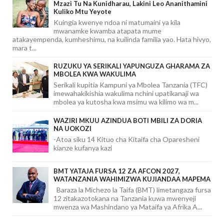
Mzazi Tu Na Kunidharau, Lakini Leo Ananithamini
Kuliko Mtu Yeyote
Kuingia kwenye ndoa ni matumaini ya kila
mwanamke kwamba atapata mume
atakayempenda, kumheshimu, na kuilinda familia yao. Hata hivyo,
mara t...
RUZUKU YA SERIKALI YAPUNGUZA GHARAMA ZA
MBOLEA KWA WAKULIMA
Serikali kupitia Kampuni ya Mbolea Tanzania (TFC)
imewahakikishia wakulima nchini upatikanaji wa
mbolea ya kutosha kwa msimu wa kilimo wa m...
WAZIRI MKUU AZINDUA BOTI MBILI ZA DORIA
NA UOKOZI
-Atoa siku 14 Kituo cha Kitaifa cha Oparesheni
kianze kufanya kazi
BMT YATAJA FURSA 12 ZA AFCON 2027,
WATANZANIA WAHIMIZWA KUJIANDAA MAPEMA
Baraza la Michezo la Taifa (BMT) limetangaza fursa
12 zitakazotokana na Tanzania kuwa mwenyeji
mwenza wa Mashindano ya Mataifa ya Afrika A...