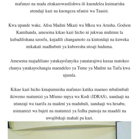
mafunzo na mada zitakazowasilishwa ili kuendelea kuimarisha
utendaji kazi na kuongeza ufanisi wa Taasisi.
Kwa upande wake, Afisa Madini Mkazi wa Mkoa wa Arusha, Godson
Kamihanda, amesema kikao kazi hicho ni jukwaa muhimu la
kubadilishana uzoefu, kujadili changamoto za kiutendaji na kuweka
mikakati madhubuti ya kuboresha utoaji huduma.
Amesema majadiliano yatakayofanyika yanatarajiwa kuzaa matokeo
chanya yatakayochangia maendeleo ya Tume ya Madini na Taifa kwa
ujumla.
Kikao kazi hicho kinajumuisha mafunzo katika maeneo mbalimbali
ikiwemo matumizi ya Mfumo mpya wa Kodi (IDRAS), uandaaji na
utunzaji wa taarifa za madeni ya maduhuli, uandaaji wa hesabu,
usimamizi wa bajeti na matumizi ya fedha pamoja na maadili na
uwajibikaji mahali pa kazi.