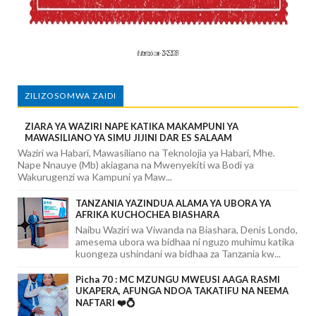
ZILIZOSOMWA ZAIDI
ZIARA YA WAZIRI NAPE KATIKA MAKAMPUNI YA
MAWASILIANO YA SIMU JIJINI DAR ES SALAAM
Waziri wa Habari, Mawasiliano na Teknolojia ya Habari, Mhe.
Nape Nnauye (Mb) akiagana na Mwenyekiti wa Bodi ya
Wakurugenzi wa Kampuni ya Maw...
TANZANIA YAZINDUA ALAMA YA UBORA YA
AFRIKA KUCHOCHEA BIASHARA
Naibu Waziri wa Viwanda na Biashara, Denis Londo,
amesema ubora wa bidhaa ni nguzo muhimu katika
kuongeza ushindani wa bidhaa za Tanzania kw...
Picha 70 : MC MZUNGU MWEUSI AAGA RASMI
UKAPERA, AFUNGA NDOA TAKATIFU NA NEEMA
NAFTARI ❤️💍