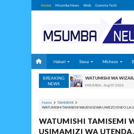
Home
Msumba News
Web
Gomma Tech
Habari
Siasa
Michezo
BREAKING
KIELELEZO KIPYA CHA
NEWS
MSUMBA
-
Aug 07 2026
Maisha Yangu Yalirudi N
Zawadi
-
Aug 07 2026
Home
TAMISEMI
WATUMISHI TAMISEMI WAJENGEWA UWEZO ENEO LA US
Nilitamani Sana Kupata
Zawadi
-
Aug 07 2026
WATUMISHI TAMISEMI 
Nilitamani Sana Kupata
USIMAMIZI WA UTENDAJ
Zawadi
-
Aug 07 2026