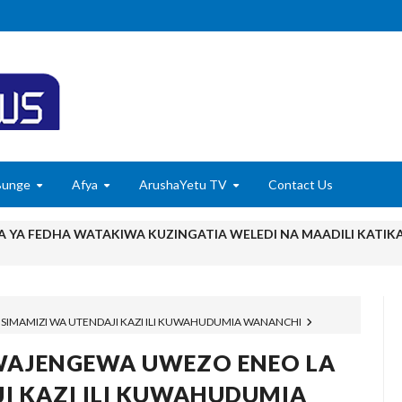
Bunge
Afya
ArushaYetu TV
Contact Us
 VIWANGO VYA FAIDA VYA DHAMANA ZA SERIKALI KUBORESHA UW
yuma Ghafla Baada Ya Nyota Yangu Ya Mafanikio Kuibiwa Na Watu W
IMAMIZI WA UTENDAJI KAZI ILI KUWAHUDUMIA WANANCHI
 Mwenza Kutoka Nje Ya Nchi Wa Kujenga Naye Maisha Salama, Mpaka
WAJENGEWA UWEZO ENEO LA
 Mtoto Wa Kiume Wa Kurithishwa Jina Na Mali Zangu Baada Ya Kupa
I KAZI ILI KUWAHUDUMIA