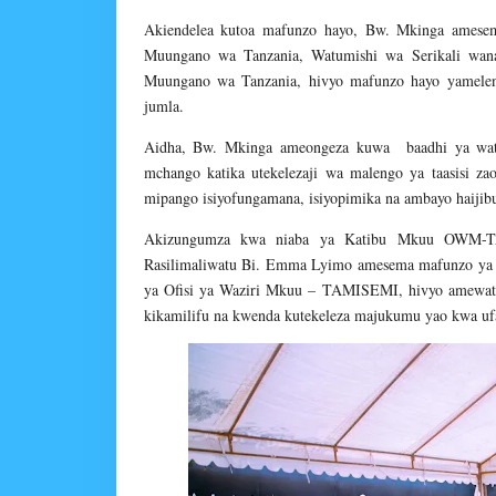
Akiendelea kutoa mafunzo hayo, Bw. Mkinga amese
Muungano wa Tanzania, Watumishi wa Serikali wana
Muungano wa Tanzania, hivyo mafunzo hayo yameleng
jumla.
Aidha, Bw. Mkinga ameongeza kuwa baadhi ya watu
mchango katika utekelezaji wa malengo ya taasisi z
mipango isiyofungamana, isiyopimika na ambayo haijibu
Akizungumza kwa niaba ya Katibu Mkuu OWM-T
Rasilimaliwatu Bi. Emma Lyimo amesema mafunzo ya 
ya Ofisi ya Waziri Mkuu – TAMISEMI, hivyo amewata
kikamilifu na kwenda kutekeleza majukumu yao kwa uf