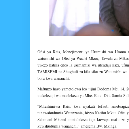
Ofisi ya Rais, Menejimenti ya Utumishi wa Umma
watumishi wa Ofisi ya Waziri Mkuu, Tawala za Miko
uwezo katika eneo la usimamizi wa utendaji kazi, u
TAMISEMI na Shughuli za kila siku za Watumishi wa
bora kwa wananchi.
Mafunzo hayo yametolewa leo jijini Dodoma Mei 14,
utekelezaji wa maelekezo ya Mhe. Rais Dkt. Samia Su
“Mheshimiwa Rais, kwa nyakati tofauti ametuagi
tunawahudumia Watanzania, hivyo Katibu Mkuu Ofisi 
Selemani Mkomi ametulekeza tuje kuwapa mafunzo yata
kuwahudumia wananchi," amesema Bw. Mkinga.