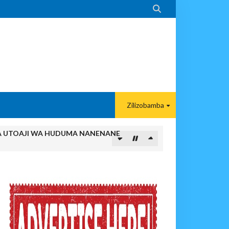

Zilizobamba
AZI NA UWEKEZAJI.
enye Husuda, Mpaka Tiba Ya Asili Ilipoiikamata Na Kurejesha Nyot
 Tiba Ya Mvuto Ilipomleta Mzungu Aliyenipenda Kwa Dhati Na Kuni
ta Wasichana Tupu, Mpaka Tiba Ya Kienyeji Ilipofungua Baraka Ya