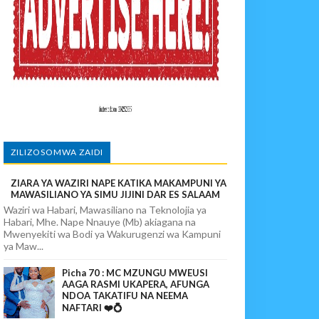
MIUNDOMBINU AFRIKA
SHA USALAMA
O NANE NANE
ZILIZOSOMWA ZAIDI
ZIARA YA WAZIRI NAPE KATIKA MAKAMPUNI YA
KA UTOAJI WA HUDUMA NANENANE
MAWASILIANO YA SIMU JIJINI DAR ES SALAAM
Waziri wa Habari, Mawasiliano na Teknolojia ya
Habari, Mhe. Nape Nnauye (Mb) akiagana na
Mwenyekiti wa Bodi ya Wakurugenzi wa Kampuni
ya Maw...
Picha 70 : MC MZUNGU MWEUSI
AAGA RASMI UKAPERA, AFUNGA
NDOA TAKATIFU NA NEEMA
NAFTARI ❤️💍