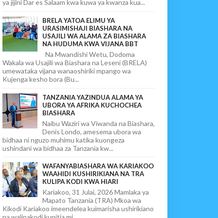
ya jijini Dar es Salaam kwa kuwa ya kwanza kua...
BRELA YATOA ELIMU YA
URASIMISHAJI BIASHARA NA
USAJILI WA ALAMA ZA BIASHARA
NA HUDUMA KWA VIJANA BBT
Na Mwandishi Wetu, Dodoma
Wakala wa Usajili wa Biashara na Leseni (BRELA)
umewataka vijana wanaoshiriki mpango wa
Kujenga kesho bora (Bu...
TANZANIA YAZINDUA ALAMA YA
UBORA YA AFRIKA KUCHOCHEA
BIASHARA
Naibu Waziri wa Viwanda na Biashara,
Denis Londo, amesema ubora wa
bidhaa ni nguzo muhimu katika kuongeza
ushindani wa bidhaa za Tanzania kw...
WAFANYABIASHARA WA KARIAKOO
WAAHIDI KUSHIRIKIANA NA TRA
KULIPA KODI KWA HIARI
Kariakoo, 31 Julai, 2026 Mamlaka ya
Mapato Tanzania (TRA) Mkoa wa
Kikodi Kariakoo imeendelea kuimarisha ushirikiano
na walipakodi kupitia mi...