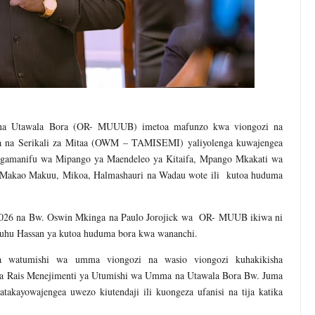
 na Utawala Bora (OR- MUUUB) imetoa mafunzo kwa viongozi na
a na Serikali za Mitaa (OWM – TAMISEMI) yaliyolenga kuwajengea
fungamanifu wa Mipango ya Maendeleo ya Kitaifa, Mpango Mkakati wa
 Makao Makuu, Mikoa, Halmashauri na Wadau wote ili kutoa huduma
 2026 na Bw. Oswin Mkinga na Paulo Jorojick wa OR- MUUB ikiwa ni
luhu Hassan ya kutoa huduma bora kwa wananchi.
za watumishi wa umma viongozi na wasio viongozi kuhakikisha
ya Rais Menejimenti ya Utumishi wa Umma na Utawala Bora Bw. Juma
kayowajengea uwezo kiutendaji ili kuongeza ufanisi na tija katika