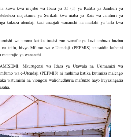
ma kuwa kwa mujibu wa Ibara ya 35 (1) ya Katiba ya Jamhuri ya
tekeleza majukumu ya Serikali kwa niaba ya Rais wa Jamhuri ya
a kukuza utendaji kazi unaojali wananchi na maslahi ya taifa kwa
mishi wa umma katika taasisi zao wanafanya kazi ambazo hazina
ao na taifa, hivyo Mfumo wa e-Utendaji (PEPMIS) unasaidia kubaini
 matarajio ya wananchi.
AMISEMI, Mkurugenzi wa Idara ya Utawala na Usimamizi wa
mfumo wa e-Utendaji (PEPMIS) ni muhimu katika kutimiza malengo
ka watumishi na viongozi waliohudhuria mafunzo hayo kuyazingatia
asaha.