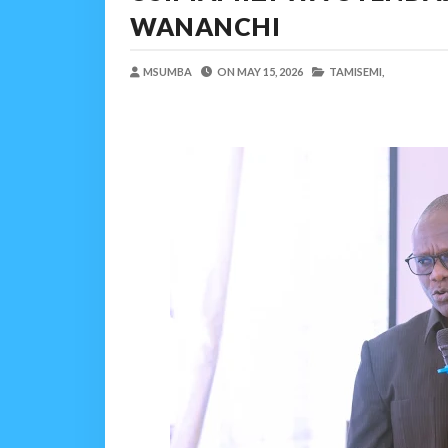
TANZANIA YAIPONGEZA
WANANCHI
MSUMBA
-
Aug 07 2026
JUBILEE GROUP TANZA
MSUMBA
ON
MAY 15, 2026
TAMISEMI,
OSCAR ASSENGA
-
Aug 07 202
WATOTO WAFUNDISHWE
OSCAR ASSENGA
-
Aug 07 202
UTALII KIDIJITALI NDI
MSUMBA
-
Aug 07 2026
WANAFUNZI WA MTEMI
MSUMBA
-
Aug 07 2026
WATUMISHI WA WIZARA
MSUMBA
-
Aug 07 2026