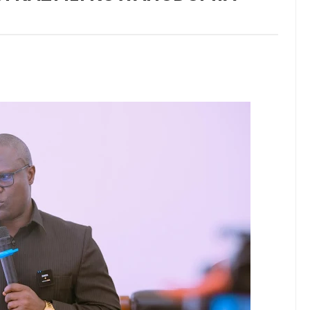
 AFRICA50, YAIMARISHA USHIRIKIANO KATIKA MAENDELEO YA 
NIA YAZINDUA UKUTA WA SHULE YA MSINGI MADENGE KUIMARI
6
 KUPINGA RUSHWA WAKIWA WADOGO -RC DKT.BATILDA
6
O HABARI YA DODOMA.
 MAZENGO WATOA ELIMU YA VIPIMO KWA NAIBU WAZIRI LOND
 YA FEDHA WATAKIWA KUZINGATIA WELEDI NA MAADILI KATI