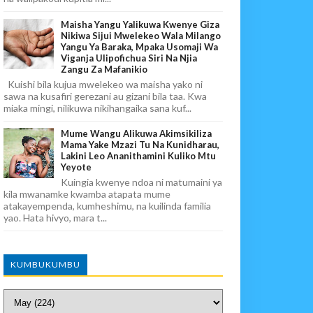
Maisha Yangu Yalikuwa Kwenye Giza
Nikiwa Sijui Mwelekeo Wala Milango
Yangu Ya Baraka, Mpaka Usomaji Wa
Viganja Ulipofichua Siri Na Njia
Zangu Za Mafanikio
Kuishi bila kujua mwelekeo wa maisha yako ni
sawa na kusafiri gerezani au gizani bila taa. Kwa
miaka mingi, nilikuwa nikihangaika sana kuf...
Mume Wangu Alikuwa Akimsikiliza
Mama Yake Mzazi Tu Na Kunidharau,
Lakini Leo Ananithamini Kuliko Mtu
Yeyote
Kuingia kwenye ndoa ni matumaini ya
kila mwanamke kwamba atapata mume
atakayempenda, kumheshimu, na kuilinda familia
yao. Hata hivyo, mara t...
KUMBUKUMBU