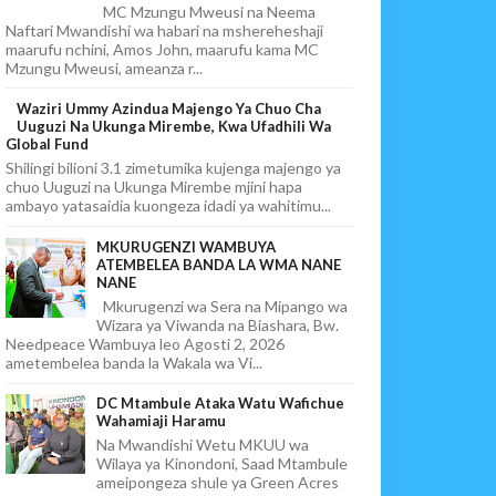
MC Mzungu Mweusi na Neema
Naftari Mwandishi wa habari na mshereheshaji
maarufu nchini, Amos John, maarufu kama MC
Mzungu Mweusi, ameanza r...
Waziri Ummy Azindua Majengo Ya Chuo Cha
Uuguzi Na Ukunga Mirembe, Kwa Ufadhili Wa
Global Fund
Shilingi bilioni 3.1 zimetumika kujenga majengo ya
chuo Uuguzi na Ukunga Mirembe mjini hapa
ambayo yatasaidia kuongeza idadi ya wahitimu...
MKURUGENZI WAMBUYA
ATEMBELEA BANDA LA WMA NANE
NANE
Mkurugenzi wa Sera na Mipango wa
Wizara ya Viwanda na Biashara, Bw.
Needpeace Wambuya leo Agosti 2, 2026
ametembelea banda la Wakala wa Vi...
DC Mtambule Ataka Watu Wafichue
Wahamiaji Haramu
Na Mwandishi Wetu MKUU wa
Wilaya ya Kinondoni, Saad Mtambule
ameipongeza shule ya Green Acres