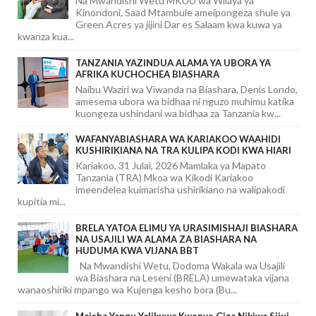
Na Mwandishi Wetu MKUU wa Wilaya ya
Kinondoni, Saad Mtambule ameipongeza shule ya
Green Acres ya jijini Dar es Salaam kwa kuwa ya
kwanza kua...
TANZANIA YAZINDUA ALAMA YA UBORA YA
AFRIKA KUCHOCHEA BIASHARA
Naibu Waziri wa Viwanda na Biashara, Denis Londo,
amesema ubora wa bidhaa ni nguzo muhimu katika
kuongeza ushindani wa bidhaa za Tanzania kw...
WAFANYABIASHARA WA KARIAKOO WAAHIDI
KUSHIRIKIANA NA TRA KULIPA KODI KWA HIARI
Kariakoo, 31 Julai, 2026 Mamlaka ya Mapato
Tanzania (TRA) Mkoa wa Kikodi Kariakoo
imeendelea kuimarisha ushirikiano na walipakodi
kupitia mi...
BRELA YATOA ELIMU YA URASIMISHAJI BIASHARA
NA USAJILI WA ALAMA ZA BIASHARA NA
HUDUMA KWA VIJANA BBT
Na Mwandishi Wetu, Dodoma Wakala wa Usajili
wa Biashara na Leseni (BRELA) umewataka vijana
wanaoshiriki mpango wa Kujenga kesho bora (Bu...
Maisha Yangu Yalikuwa Kwenye Giza Nikiwa Sijui