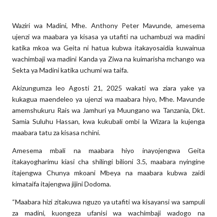
Waziri wa Madini, Mhe. Anthony Peter Mavunde, amesema
ujenzi wa maabara ya kisasa ya utafiti na uchambuzi wa madini
katika mkoa wa Geita ni hatua kubwa itakayosaidia kuwainua
wachimbaji wa madini Kanda ya Ziwa na kuimarisha mchango wa
Sekta ya Madini katika uchumi wa taifa.
Akizungumza leo Agosti 21, 2025 wakati wa ziara yake ya
kukagua maendeleo ya ujenzi wa maabara hiyo, Mhe. Mavunde
amemshukuru Rais wa Jamhuri ya Muungano wa Tanzania, Dkt.
Samia Suluhu Hassan, kwa kukubali ombi la Wizara la kujenga
maabara tatu za kisasa nchini.
Amesema mbali na maabara hiyo inayojengwa Geita
itakayogharimu kiasi cha shilingi bilioni 3.5, maabara nyingine
itajengwa Chunya mkoani Mbeya na maabara kubwa zaidi
kimataifa itajengwa jijini Dodoma.
“Maabara hizi zitakuwa nguzo ya utafiti wa kisayansi wa sampuli
za madini, kuongeza ufanisi wa wachimbaji wadogo na