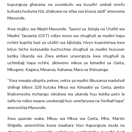
kupunguza gharama na usumbufu wa kusafiri umbali mrefu
kufuata huduma hizi, zitakuwa na vifaa vya kisasa zaidi” amesema
Mavunde.
Kwa mujibu wa Waziri Mavunde, Taasisi ya Jiolojia na Utafiti wa
Madini Tanzania (GST) ndiyo moyo wa shughuli za madini hapa
nchini kupitia kazi ya utafiti wa kijiolojia, hivyo kuanzishwa kwa
kituo hicho kutasaidia kuchochea shughuli za madini hususan
katika Ukanda wa Ziwa ambao unaongoza kwa shughuli za
uchimbaji hapa nchini, zikiwemo mikoa ya kimadini ya Geita,
Mbogwe, Kagera, Mwanza, Kahama, Mara na Shinyanga.
“Kwa mwaka uliopita pekee, sekta ya madini ilikusanya maduhuli
shilingi bilioni 328 kutoka Mkoa wa Kimadini ya Geita, jambo
linaloonesha mchango mkubwa wa ukanda huu katika pato la
taifa na ndiyo maana uwekezaji huo umefanywa na Serikali hapa”
amesisitiza Mavunde.
Kwa upande wake, Mkuu wa Mkoa wa Geita, Mhe. Martin
Shigella, amesisitiza kuwa maabara hiyo itapunguza muda na
gharama kwa wananchi waliokuwa wakilazimika kusafiri hadi