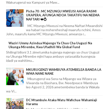
Wakurugenzi wa Kampuni ya Maw...
Picha 70 : MC MZUNGU MWEUSI AAGA RASMI
UKAPERA, AFUNGA NDOA TAKATIFU NA NEEMA
NAFTARI ❤️💍
MC Mzungu Mweusi na Neema Naftari Mwandishi
wa habari na mshereheshaji maarufu nchini, Amos
John, maarufu kama MC Mzungu Mweusi, ameanza r...
Waziri Ummy Azindua Majengo Ya Chuo Cha Uuguzi Na
Ukunga Mirembe, Kwa Ufadhili Wa Global Fund
Shilingi bilioni 3.1 zimetumika kujenga majengo ya chuo Uuguzi
na Ukunga Mirembe mjini hapa ambayo yatasaidia kuongeza
idadi ya wahitimu...
MKURUGENZI WAMBUYA ATEMBELEA BANDA LA
WMA NANE NANE
Mkurugenzi wa Sera na Mipango wa Wizara ya
Viwanda na Biashara, Bw. Needpeace Wambuya
leo Agosti 2, 2026 ametembelea banda la Wakala
wa Vi...
DC Mtambule Ataka Watu Wafichue Wahamiaji
Haramu