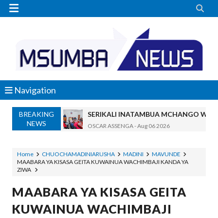


Navigation
BREAKING
SERIKALI INATAMBUA MCHANGO WA W
NEWS
OSCAR ASSENGA
-
Aug 06 2026
RAIS SAMIA, MUSEVEN WASHUHUDIA M
OSCAR ASSENGA
-
Aug 06 2026
Home
CHUOCHAMADINIARUSHA
MADINI
MAVUNDE
MAABARA YA KISASA GEITA KUWAINUA WACHIMBAJI KANDA YA
BRELA YATOA ELIMU YA URASIMISHAJI BIASH
ZIWA
Alex Sonna
-
Aug 06 2026
DC Mtambule Ataka Watu Wafichue Wa
MAABARA YA KISASA GEITA
OSCAR ASSENGA
-
Aug 06 2026
KUWAINUA WACHIMBAJI
Maisha Yangu Yalikuwa Kwenye Giza Niki