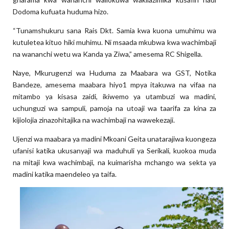
Dodoma kufuata huduma hizo.
“Tunamshukuru sana Rais Dkt. Samia kwa kuona umuhimu wa
kutuletea kituo hiki muhimu. Ni msaada mkubwa kwa wachimbaji
na wananchi wetu wa Kanda ya Ziwa,” amesema RC Shigella.
Naye, Mkurugenzi wa Huduma za Maabara wa GST, Notika
Bandeze, amesema maabara hiyo1 mpya itakuwa na vifaa na
mitambo ya kisasa zaidi, ikiwemo ya utambuzi wa madini,
uchunguzi wa sampuli, pamoja na utoaji wa taarifa za kina za
kijiolojia zinazohitajika na wachimbaji na wawekezaji.
Ujenzi wa maabara ya madini Mkoani Geita unatarajiwa kuongeza
ufanisi katika ukusanyaji wa maduhuli ya Serikali, kuokoa muda
na mitaji kwa wachimbaji, na kuimarisha mchango wa sekta ya
madini katika maendeleo ya taifa.