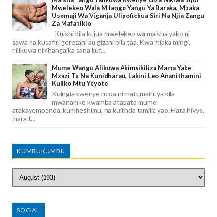
Mwelekeo Wala Milango Yangu Ya Baraka, Mpaka
Usomaji Wa Viganja Ulipofichua Siri Na Njia Zangu
Za Mafanikio
Kuishi bila kujua mwelekeo wa maisha yako ni
sawa na kusafiri gerezani au gizani bila taa. Kwa miaka mingi,
nilikuwa nikihangaika sana kuf...
Mume Wangu Alikuwa Akimsikiliza Mama Yake
Mzazi Tu Na Kunidharau, Lakini Leo Ananithamini
Kuliko Mtu Yeyote
Kuingia kwenye ndoa ni matumaini ya kila
mwanamke kwamba atapata mume
atakayempenda, kumheshimu, na kuilinda familia yao. Hata hivyo,
mara t...
KUMBUKUMBU
SOCIAL