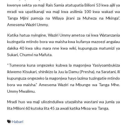
kwenye sekta ya maji Rais Samia atatupatia Bilioni 53 kwa ajili ya
mradi wa upatikanaji wa maji kwa asilimia 100 kwa wakazi wa
Tanga Mjini pamoja na Wilaya jirani za Muheza na Mkinga”.
Amesema Waziri Ummy.
Katika hatua nyingine, Waziri Ummy ametoa rai kwa Watanzania
kuzingatia mtindo bora wa maisha kwa kufanya mazoezi angalau
dakika 40 kwa siku mara nne kwa wiki, kupunguza matumizi ya
Sukari, Chumvi na Mafuta.
“Tumeona kuna ongezeko kubwa la magonjwa Yasiyoambukiza
ikiwemo Kisukari, shinikizo la Juu la Damu (Presha), na Saratani, ili
kupunguza ongezeko la magonjwa hayo lazima tuzingatie mtindo
bora wa maisha.” Amesema Waziri na Mbunge wa Tanga Mhe.
Ummy Mwalimu.
Mradi huo wa maji uliozinduliwa utazalisha wastani wa jumla ya
lita Milioni 60 kutoka lita 45 za awali katika Mkoa wa Tanga.
Habari