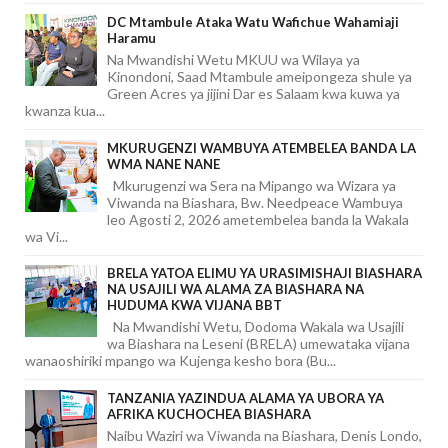
DC Mtambule Ataka Watu Wafichue Wahamiaji
Haramu
Na Mwandishi Wetu MKUU wa Wilaya ya
Kinondoni, Saad Mtambule ameipongeza shule ya
Green Acres ya jijini Dar es Salaam kwa kuwa ya
kwanza kua...
MKURUGENZI WAMBUYA ATEMBELEA BANDA LA
WMA NANE NANE
Mkurugenzi wa Sera na Mipango wa Wizara ya
Viwanda na Biashara, Bw. Needpeace Wambuya
leo Agosti 2, 2026 ametembelea banda la Wakala
wa Vi...
BRELA YATOA ELIMU YA URASIMISHAJI BIASHARA
NA USAJILI WA ALAMA ZA BIASHARA NA
HUDUMA KWA VIJANA BBT
Na Mwandishi Wetu, Dodoma Wakala wa Usajili
wa Biashara na Leseni (BRELA) umewataka vijana
wanaoshiriki mpango wa Kujenga kesho bora (Bu...
TANZANIA YAZINDUA ALAMA YA UBORA YA
AFRIKA KUCHOCHEA BIASHARA
Naibu Waziri wa Viwanda na Biashara, Denis Londo,