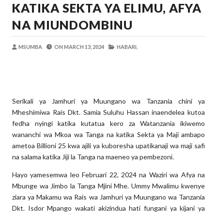
KATIKA SEKTA YA ELIMU, AFYA
MSUMBA
-
Aug 07 2026
WANAFUNZI WA MTEMI MAZENGO WATO
NA MIUNDOMBINU
MSUMBA
-
Aug 07 2026
WATUMISHI WA WIZARA YA FEDHA WA
MSUMBA
ON
MARCH 13, 2024
HABARI,
MSUMBA
-
Aug 07 2026
BOT YAZINDUA KIELELEZO CHA FAIDA
OSCAR ASSENGA
-
Aug 07 2026
TBS YASISITIZA UBORA WA BIDHAA KUWA CHA
Serikali ya Jamhuri ya Muungano wa Tanzania chini ya
Alex Sonna
-
Aug 07 2026
Mheshimiwa Rais Dkt. Samia Suluhu Hassan inaendelea kutoa
WAZIRI NANAUKA AIPONGEZA TARUR
fedha nyingi katika kutatua kero za Watanzania ikiwemo
Unknown
-
Aug 07 2026
wananchi wa Mkoa wa Tanga na katika Sekta ya Maji ambapo
ametoa Billioni 25 kwa ajili ya kuboresha upatikanaji wa maji safi
na salama katika Jiji la Tanga na maeneo ya pembezoni.
Hayo yamesemwa leo Februari 22, 2024 na Waziri wa Afya na
Mbunge wa Jimbo la Tanga Mjini Mhe. Ummy Mwalimu kwenye
ziara ya Makamu wa Rais wa Jamhuri ya Muungano wa Tanzania
Dkt. Isdor Mpango wakati akizindua hati fungani ya kijani ya