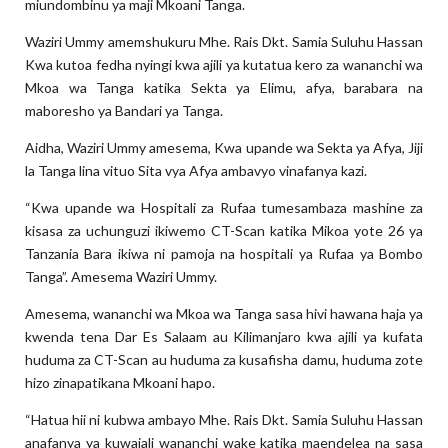
miundombinu ya maji Mkoani Tanga.
Waziri Ummy amemshukuru Mhe. Rais Dkt. Samia Suluhu Hassan
Kwa kutoa fedha nyingi kwa ajili ya kutatua kero za wananchi wa
Mkoa wa Tanga katika Sekta ya Elimu, afya, barabara na
maboresho ya Bandari ya Tanga.
Aidha, Waziri Ummy amesema, Kwa upande wa Sekta ya Afya, Jiji
la Tanga lina vituo Sita vya Afya ambavyo vinafanya kazi.
“Kwa upande wa Hospitali za Rufaa tumesambaza mashine za
kisasa za uchunguzi ikiwemo CT-Scan katika Mikoa yote 26 ya
Tanzania Bara ikiwa ni pamoja na hospitali ya Rufaa ya Bombo
Tanga”. Amesema Waziri Ummy.
Amesema, wananchi wa Mkoa wa Tanga sasa hivi hawana haja ya
kwenda tena Dar Es Salaam au Kilimanjaro kwa ajili ya kufata
huduma za CT-Scan au huduma za kusafisha damu, huduma zote
hizo zinapatikana Mkoani hapo.
“Hatua hii ni kubwa ambayo Mhe. Rais Dkt. Samia Suluhu Hassan
anafanya ya kuwajali wananchi wake katika maendelea na sasa