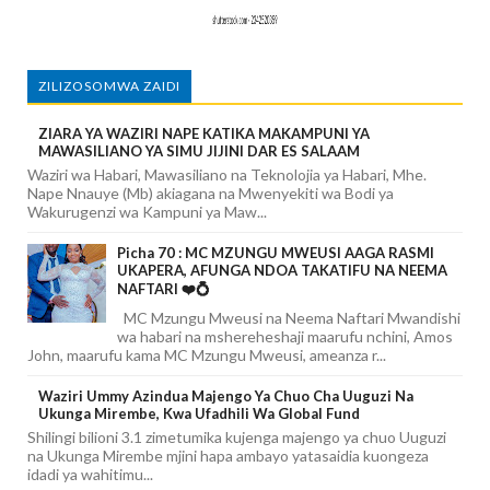
ZILIZOSOMWA ZAIDI
ZIARA YA WAZIRI NAPE KATIKA MAKAMPUNI YA
MAWASILIANO YA SIMU JIJINI DAR ES SALAAM
Waziri wa Habari, Mawasiliano na Teknolojia ya Habari, Mhe.
Nape Nnauye (Mb) akiagana na Mwenyekiti wa Bodi ya
Wakurugenzi wa Kampuni ya Maw...
Picha 70 : MC MZUNGU MWEUSI AAGA RASMI
UKAPERA, AFUNGA NDOA TAKATIFU NA NEEMA
NAFTARI ❤️💍
MC Mzungu Mweusi na Neema Naftari Mwandishi
wa habari na mshereheshaji maarufu nchini, Amos
John, maarufu kama MC Mzungu Mweusi, ameanza r...
Waziri Ummy Azindua Majengo Ya Chuo Cha Uuguzi Na
Ukunga Mirembe, Kwa Ufadhili Wa Global Fund
Shilingi bilioni 3.1 zimetumika kujenga majengo ya chuo Uuguzi
na Ukunga Mirembe mjini hapa ambayo yatasaidia kuongeza
idadi ya wahitimu...