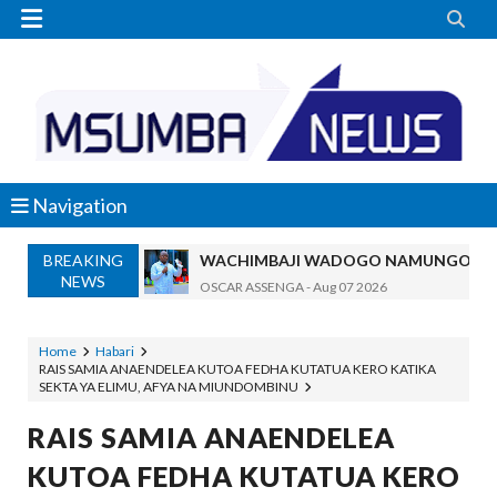


Navigation
BREAKING
WACHIMBAJI WADOGO NAMUNGO WAO
NEWS
OSCAR ASSENGA
-
Aug 07 2026
EWURA KANDA YA KATI YATOA WITO KUHUSU
Alex Sonna
-
Aug 07 2026
Home
Habari
RAIS SAMIA ANAENDELEA KUTOA FEDHA KUTATUA KERO KATIKA
WASIRA AWAPONGEZA NA KUWAAGA 
SEKTA YA ELIMU, AFYA NA MIUNDOMBINU
MSUMBA
-
Aug 07 2026
AKWILAPO ATOA WITO ELIMU, AMANI 
RAIS SAMIA ANAENDELEA
MSUMBA
-
Aug 07 2026
KUTOA FEDHA KUTATUA KERO
UTALII KIDIJITALI NDIO HABARI YA D