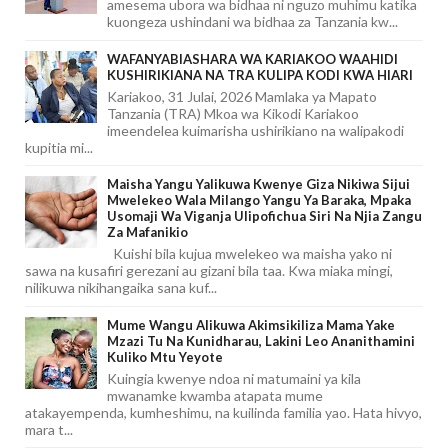
amesema ubora wa bidhaa ni nguzo muhimu katika
kuongeza ushindani wa bidhaa za Tanzania kw...
WAFANYABIASHARA WA KARIAKOO WAAHIDI
KUSHIRIKIANA NA TRA KULIPA KODI KWA HIARI
Kariakoo, 31 Julai, 2026 Mamlaka ya Mapato
Tanzania (TRA) Mkoa wa Kikodi Kariakoo
imeendelea kuimarisha ushirikiano na walipakodi
kupitia mi...
Maisha Yangu Yalikuwa Kwenye Giza Nikiwa Sijui
Mwelekeo Wala Milango Yangu Ya Baraka, Mpaka
Usomaji Wa Viganja Ulipofichua Siri Na Njia Zangu
Za Mafanikio
Kuishi bila kujua mwelekeo wa maisha yako ni
sawa na kusafiri gerezani au gizani bila taa. Kwa miaka mingi,
nilikuwa nikihangaika sana kuf...
Mume Wangu Alikuwa Akimsikiliza Mama Yake
Mzazi Tu Na Kunidharau, Lakini Leo Ananithamini
Kuliko Mtu Yeyote
Kuingia kwenye ndoa ni matumaini ya kila
mwanamke kwamba atapata mume
atakayempenda, kumheshimu, na kuilinda familia yao. Hata hivyo,
mara t...