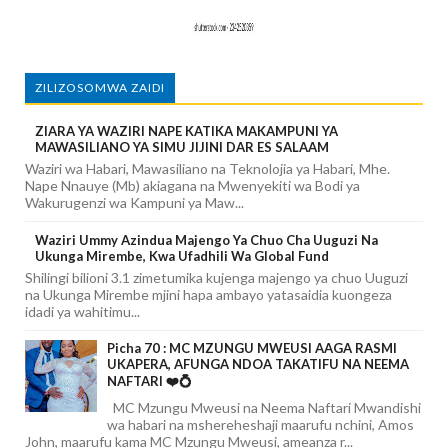
ZILIZOSOMWA ZAIDI
ZIARA YA WAZIRI NAPE KATIKA MAKAMPUNI YA
MAWASILIANO YA SIMU JIJINI DAR ES SALAAM
Waziri wa Habari, Mawasiliano na Teknolojia ya Habari, Mhe.
Nape Nnauye (Mb) akiagana na Mwenyekiti wa Bodi ya
Wakurugenzi wa Kampuni ya Maw...
Waziri Ummy Azindua Majengo Ya Chuo Cha Uuguzi Na
Ukunga Mirembe, Kwa Ufadhili Wa Global Fund
Shilingi bilioni 3.1 zimetumika kujenga majengo ya chuo Uuguzi
na Ukunga Mirembe mjini hapa ambayo yatasaidia kuongeza
idadi ya wahitimu...
Picha 70 : MC MZUNGU MWEUSI AAGA RASMI
UKAPERA, AFUNGA NDOA TAKATIFU NA NEEMA
NAFTARI ❤️💍
MC Mzungu Mweusi na Neema Naftari Mwandishi
wa habari na mshereheshaji maarufu nchini, Amos
John, maarufu kama MC Mzungu Mweusi, ameanza r...