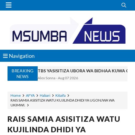


Navigation
BREAKING
TBS YASISITIZA UBORA WA BIDHAA KUWA CHA
NEWS
Alex Sonna
-
Aug 07 2026
WAZIRI NANAUKA AIPONGEZA TARUR
Unknown
-
Aug 07 2026
Home
AFYA
Habari
Kitaifa
RAIS SAMIA ASISITIZA WATU KUJILINDA DHIDI YA UGONJWA WA
WACHIMBAJI WADOGO NAMUNGO WAO
UKIMWI.
OSCAR ASSENGA
-
Aug 07 2026
EWURA KANDA YA KATI YATOA WITO KUHUSU
RAIS SAMIA ASISITIZA WATU
Alex Sonna
-
Aug 07 2026
KUJILINDA DHIDI YA
WASIRA AWAPONGEZA NA KUWAAGA 