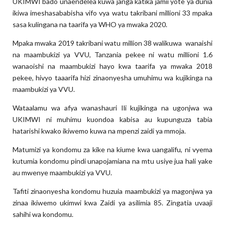
UKIMWI bado unaendelea kuwa janga katika jamii yote ya dunia
ikiwa imeshasababisha vifo vya watu takribani millioni 33 mpaka
sasa kulingana na taarifa ya WHO ya mwaka 2020.
Mpaka mwaka 2019 takribani watu million 38 walikuwa wanaishi
na maambukizi ya VVU, Tanzania pekee ni watu millioni 1.6
wanaoishi na maambukizi hayo kwa taarifa ya mwaka 2018
pekee, hivyo taaarifa hizi zinaonyesha umuhimu wa kujikinga na
maambukizi ya VVU.
Wataalamu wa afya wanashauri Ili kujikinga na ugonjwa wa
UKIMWI ni muhimu kuondoa kabisa au kupunguza tabia
hatarishi kwako ikiwemo kuwa na mpenzi zaidi ya mmoja.
Matumizi ya kondomu za kike na kiume kwa uangalifu, ni vyema
kutumia kondomu pindi unapojamiana na mtu usiye jua hali yake
au mwenye maambukizi ya VVU.
Tafiti zinaonyesha kondomu huzuia maambukizi ya magonjwa ya
zinaa ikiwemo ukimwi kwa Zaidi ya asilimia 85. Zingatia uvaaji
sahihi wa kondomu.