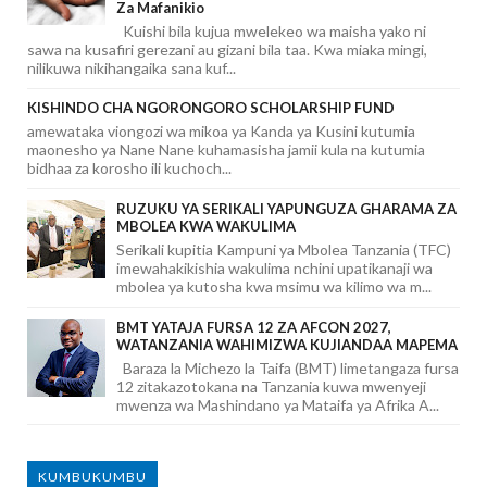
Za Mafanikio
Kuishi bila kujua mwelekeo wa maisha yako ni
sawa na kusafiri gerezani au gizani bila taa. Kwa miaka mingi,
nilikuwa nikihangaika sana kuf...
KISHINDO CHA NGORONGORO SCHOLARSHIP FUND
amewataka viongozi wa mikoa ya Kanda ya Kusini kutumia
maonesho ya Nane Nane kuhamasisha jamii kula na kutumia
bidhaa za korosho ili kuchoch...
RUZUKU YA SERIKALI YAPUNGUZA GHARAMA ZA
MBOLEA KWA WAKULIMA
Serikali kupitia Kampuni ya Mbolea Tanzania (TFC)
imewahakikishia wakulima nchini upatikanaji wa
mbolea ya kutosha kwa msimu wa kilimo wa m...
BMT YATAJA FURSA 12 ZA AFCON 2027,
WATANZANIA WAHIMIZWA KUJIANDAA MAPEMA
Baraza la Michezo la Taifa (BMT) limetangaza fursa
12 zitakazotokana na Tanzania kuwa mwenyeji
mwenza wa Mashindano ya Mataifa ya Afrika A...
KUMBUKUMBU