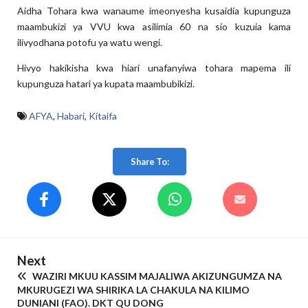
Aidha Tohara kwa wanaume imeonyesha kusaidia kupunguza
maambukizi ya VVU kwa asilimia 60 na sio kuzuia kama
ilivyodhana potofu ya watu wengi.
Hivyo hakikisha kwa hiari unafanyiwa tohara mapema ili
kupunguza hatari ya kupata maambubikizi.
AFYA
,
Habari
,
Kitaifa
Share To:
Next
WAZIRI MKUU KASSIM MAJALIWA AKIZUNGUMZA NA
MKURUGEZI WA SHIRIKA LA CHAKULA NA KILIMO
DUNIANI (FAO). DKT QU DONG