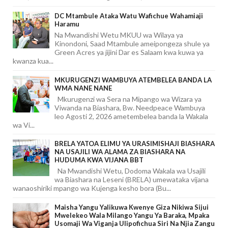
DC Mtambule Ataka Watu Wafichue Wahamiaji
Haramu
Na Mwandishi Wetu MKUU wa Wilaya ya
Kinondoni, Saad Mtambule ameipongeza shule ya
Green Acres ya jijini Dar es Salaam kwa kuwa ya
kwanza kua...
MKURUGENZI WAMBUYA ATEMBELEA BANDA LA
WMA NANE NANE
Mkurugenzi wa Sera na Mipango wa Wizara ya
Viwanda na Biashara, Bw. Needpeace Wambuya
leo Agosti 2, 2026 ametembelea banda la Wakala
wa Vi...
BRELA YATOA ELIMU YA URASIMISHAJI BIASHARA
NA USAJILI WA ALAMA ZA BIASHARA NA
HUDUMA KWA VIJANA BBT
Na Mwandishi Wetu, Dodoma Wakala wa Usajili
wa Biashara na Leseni (BRELA) umewataka vijana
wanaoshiriki mpango wa Kujenga kesho bora (Bu...
Maisha Yangu Yalikuwa Kwenye Giza Nikiwa Sijui
Mwelekeo Wala Milango Yangu Ya Baraka, Mpaka
Usomaji Wa Viganja Ulipofichua Siri Na Njia Zangu