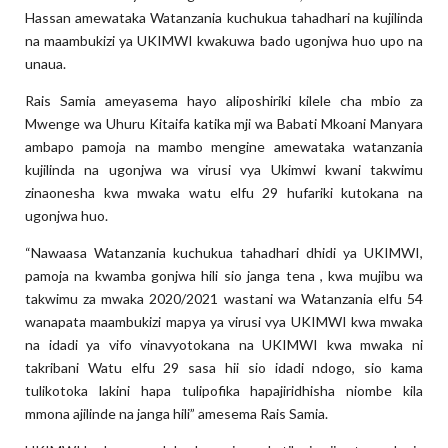
Hassan amewataka Watanzania kuchukua tahadhari na kujilinda
na maambukizi ya UKIMWI kwakuwa bado ugonjwa huo upo na
unaua.
Rais Samia ameyasema hayo aliposhiriki kilele cha mbio za
Mwenge wa Uhuru Kitaifa katika mji wa Babati Mkoani Manyara
ambapo pamoja na mambo mengine amewataka watanzania
kujilinda na ugonjwa wa virusi vya Ukimwi kwani takwimu
zinaonesha kwa mwaka watu elfu 29 hufariki kutokana na
ugonjwa huo.
“Nawaasa Watanzania kuchukua tahadhari dhidi ya UKIMWI,
pamoja na kwamba gonjwa hili sio janga tena , kwa mujibu wa
takwimu za mwaka 2020/2021 wastani wa Watanzania elfu 54
wanapata maambukizi mapya ya virusi vya UKIMWI kwa mwaka
na idadi ya vifo vinavyotokana na UKIMWI kwa mwaka ni
takribani Watu elfu 29 sasa hii sio idadi ndogo, sio kama
tulikotoka lakini hapa tulipofika hapajiridhisha niombe kila
mmona ajilinde na janga hili” amesema Rais Samia.