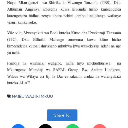
Naye, Mkurugenzi wa Shirika la Viwango Tanzania (TBS), Dkt.
Athuman Angenya amesema kuwa kiwanda hicho kimeendelea
kutengeneza bidhaa zenye ubora nchini jambo linalofanya wafanye
vizuri katika soko.
Vile vile, Mwenyekiti wa Bodi kutoka Kituo cha Uwekezaji Tanzania
(TIC), Dkt. Bilinith Mahenge amesema kuwa kituo hicho
kimeendelea kutoa ushirikiano mkubwa kwa wawekezaji ndani na nje
ya nchi.
Pamoja na washiriki wengine, hafla hiyo imehudhuriwa na
Mkurugenzi Mtendaji wa SAFAL Group, Bw. Anders Lindgren,
Wakuu wa Wilaya wa Jiji la Dar es salaam, wadau na wafanyakazi
kutoka ALAF.
NAIBU WAZIRI MKUU
Share To: