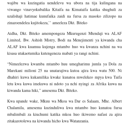
wajibu wa kuzingatia uendelevu wa ubora na tija kulingana na
viwango vinavyokubalika Kitaifa na Kimataifa katika shughuli za
uzalishaji hatimae kunufaika zaidi na fursa za masoko zilizopo na
zinazoendelea kujitokeza,’’ ameeleza Dkt. Biteko
Aidha, Dkt. Biteko amempongeza Mkurugenzi Mtendaji wa ALAF
Limited, Bw. Ashish Mistry, Bodi na Menejimenti ya kiwanda cha
ALAF kwa kuamua kujenga mtambo huo wa kwanza nchini na wa
kisasa utakaotumika kutengeneza mabati ya rangi nchini.
“Nimeelezwa kwamba mtambo huu umegharimu jumla ya Dola za
Marekani milioni 25 na unatarajiwa kutoa ajira kwa watu 500. Ni
dhahiri kuwa kukamilika kwake kunatoa mwelekeo mpya kwa Taifa
letu kwa kuwa imekuwa ni ndoto ya nchi nyingi za Afrika kuwa na
kiwanda kama hiki,” amesema Dkt. Biteko.
Kwa upande wake, Mkuu wa Mkoa wa Dar es Salaam, Mhe. Albert
Chalamila, amesema kuzinduliwa kwa mtambo huo kunatoa fursa
mbalimbali za kiuchumi katika mkoa huo ikiwemo nafasi za ajira
zitakazotolewa na kiwanda hicho kwa Watanzania.