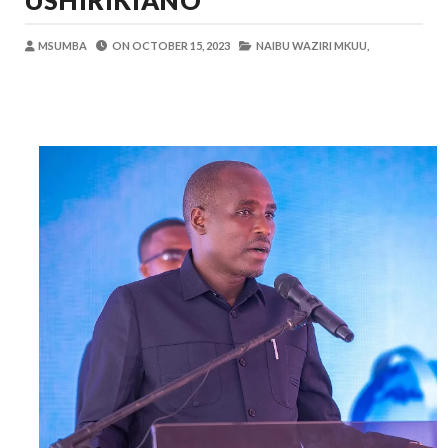
USHIRIKIANO
MSUMBA
-
Aug 09 2026
Nilihofia Moto Na Majanga Yaliyokuwa Y
MSUMBA
ON
OCTOBER 15, 2023
NAIBU WAZIRI MKUU,
Zawadi
-
Aug 09 2026
WAZIRI AKWILAPO AITAKA MIKOA NA
MSUMBA
-
Aug 09 2026
RAIS WA AFDB AHITIMISHA ZIARA T
MSUMBA
-
Aug 09 2026
SERIKALI YASISITIZA MATUMIZI YA GA
MSUMBA
-
Aug 09 2026
Kutafuta Ladha Tofauti? ORIJIN Ndio 
OSCAR ASSENGA
-
Aug 09 2026