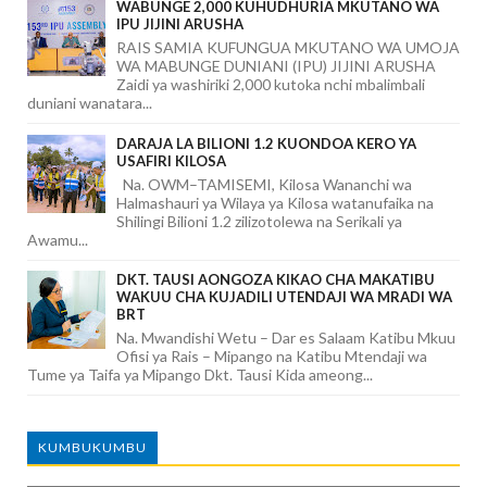
WABUNGE 2,000 KUHUDHURIA MKUTANO WA
IPU JIJINI ARUSHA
RAIS SAMIA KUFUNGUA MKUTANO WA UMOJA
WA MABUNGE DUNIANI (IPU) JIJINI ARUSHA
Zaidi ya washiriki 2,000 kutoka nchi mbalimbali
duniani wanatara...
DARAJA LA BILIONI 1.2 KUONDOA KERO YA
USAFIRI KILOSA
Na. OWM–TAMISEMI, Kilosa Wananchi wa
Halmashauri ya Wilaya ya Kilosa watanufaika na
Shilingi Bilioni 1.2 zilizotolewa na Serikali ya
Awamu...
DKT. TAUSI AONGOZA KIKAO CHA MAKATIBU
WAKUU CHA KUJADILI UTENDAJI WA MRADI WA
BRT
Na. Mwandishi Wetu – Dar es Salaam Katibu Mkuu
Ofisi ya Rais – Mipango na Katibu Mtendaji wa
Tume ya Taifa ya Mipango Dkt. Tausi Kida ameong...
KUMBUKUMBU