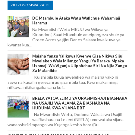
ZILIZOSOMWA ZAIDI
DC Mtambule Ataka Watu Wafichue Wahamiaji
Haramu
Na Mwandishi Wetu MKUU wa Wilaya ya
Kinondoni, Saad Mtambule ameipongeza shule ya
Green Acres ya jijini Dar es Salaam kwa kuwa ya
kwanza kua...
Maisha Yangu Yalikuwa Kwenye Giza Nikiwa Sijui
Mwelekeo Wala Milango Yangu Ya Baraka, Mpaka
Usomaji Wa Viganja Ulipofichua Siri Na Njia Zangu
Za Mafanikio
Kuishi bila kujua mwelekeo wa maisha yako ni
sawa na kusafiri gerezani au gizani bila taa. Kwa miaka mingi,
nilikuwa nikihangaika sana kuf...
BRELA YATOA ELIMU YA URASIMISHAJI BIASHARA
NA USAJILI WA ALAMA ZA BIASHARA NA
HUDUMA KWA VIJANA BBT
Na Mwandishi Wetu, Dodoma Wakala wa Usajili
wa Biashara na Leseni (BRELA) umewataka vijana
wanaoshiriki mpango wa Kujenga kesho bora (Bu...