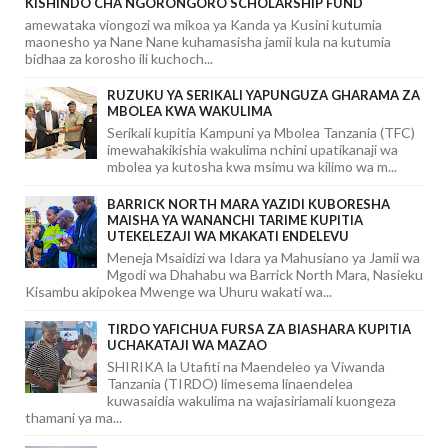
KISHINDO CHA NGORONGORO SCHOLARSHIP FUND
amewataka viongozi wa mikoa ya Kanda ya Kusini kutumia
maonesho ya Nane Nane kuhamasisha jamii kula na kutumia
bidhaa za korosho ili kuchoch...
RUZUKU YA SERIKALI YAPUNGUZA GHARAMA ZA
MBOLEA KWA WAKULIMA
Serikali kupitia Kampuni ya Mbolea Tanzania (TFC)
imewahakikishia wakulima nchini upatikanaji wa
mbolea ya kutosha kwa msimu wa kilimo wa m...
BARRICK NORTH MARA YAZIDI KUBORESHA
MAISHA YA WANANCHI TARIME KUPITIA
UTEKELEZAJI WA MKAKATI ENDELEVU
Meneja Msaidizi wa Idara ya Mahusiano ya Jamii wa
Mgodi wa Dhahabu wa Barrick North Mara, Nasieku
Kisambu akipokea Mwenge wa Uhuru wakati wa...
TIRDO YAFICHUA FURSA ZA BIASHARA KUPITIA
UCHAKATAJI WA MAZAO
SHIRIKA la Utafiti na Maendeleo ya Viwanda
Tanzania (TIRDO) limesema linaendelea
kuwasaidia wakulima na wajasiriamali kuongeza
thamani ya ma...