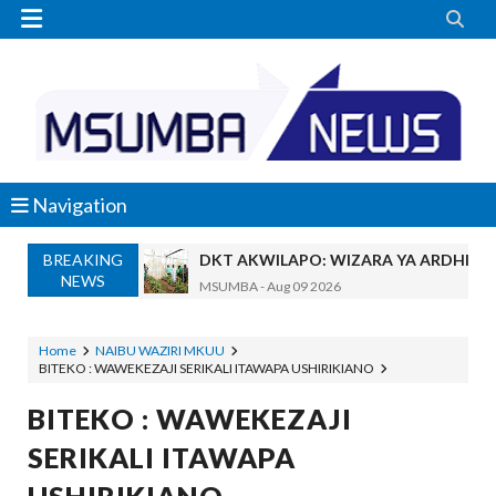


Navigation
BREAKING
DKT AKWILAPO: WIZARA YA ARDHI IK
NEWS
MSUMBA
-
Aug 09 2026
SERIKALI YATENGA BILIONI 38 KUPIMA 
OSCAR ASSENGA
-
Aug 09 2026
Home
NAIBU WAZIRI MKUU
BITEKO : WAWEKEZAJI SERIKALI ITAWAPA USHIRIKIANO
Maneno Yangu Yalidharauka Kila Nilipo
Zawadi
-
Aug 09 2026
BITEKO : WAWEKEZAJI
Nilitaka Dhulumiwa Kiwanja Changu Cha
SERIKALI ITAWAPA
Zawadi
-
Aug 09 2026
SOKO BUBU LA MADINI LAGUNDULIWA J