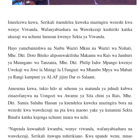
Imeelezwa kuwa, Serikali itaendelea kuweka mazingira wezeshi kwa
wenye Viwanda, Wafanyabiashara na Wawekezaji kushiriki katika
ukuzaji wa uchumi hususan kwenye Sekta ya Viwanda.
Hayo yamebainishwa na Naibu Waziri Mkuu na Waziri wa Nishati,
Mhe. Dkt. Doto Biteko alipomwakilisha Makamu wa Rais wa Jamhuri
ya Muungano wa Tanzania, Mhe. Dkt. Philip Isdor Mpango kwenye
Uwekaji wa Jiwe la Msingi la Ufunguzi wa Mtambo Mpya wa Mabati
ya Rangi kampuni ya ALAF jijini Dar es Salaam.
Amesema kuwa, tukio hilo ni sehemu ya matunda ya juhudi kubwa
zinazofanywa na Uongozi wa Awamu ya Sita chini ya Rais, Mhe.
Dkt. Samia Suluhu Hassan ya kuendelea kuweka mazingira bora na
wezeshi kwa wawekezaji na pia kwa maono yake ya kuiamini Sekta
Binafsi katika kujenga uchumi imara wa nchi.
“Napenda kuwaahidi kwamba, wenye viwanda, wafanyabiashara na
wawekezaji, Serikali itawapa ushirikiano. Kwa upande wenu, mnao