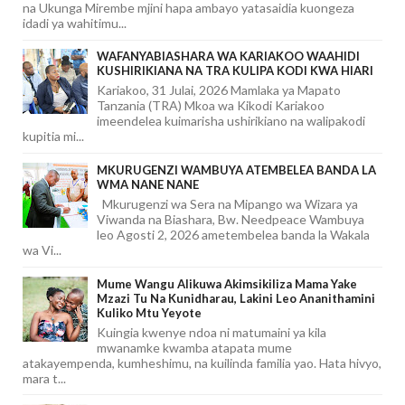
na Ukunga Mirembe mjini hapa ambayo yatasaidia kuongeza
idadi ya wahitimu...
WAFANYABIASHARA WA KARIAKOO WAAHIDI
KUSHIRIKIANA NA TRA KULIPA KODI KWA HIARI
Kariakoo, 31 Julai, 2026 Mamlaka ya Mapato
Tanzania (TRA) Mkoa wa Kikodi Kariakoo
imeendelea kuimarisha ushirikiano na walipakodi
kupitia mi...
MKURUGENZI WAMBUYA ATEMBELEA BANDA LA
WMA NANE NANE
Mkurugenzi wa Sera na Mipango wa Wizara ya
Viwanda na Biashara, Bw. Needpeace Wambuya
leo Agosti 2, 2026 ametembelea banda la Wakala
wa Vi...
Mume Wangu Alikuwa Akimsikiliza Mama Yake
Mzazi Tu Na Kunidharau, Lakini Leo Ananithamini
Kuliko Mtu Yeyote
Kuingia kwenye ndoa ni matumaini ya kila
mwanamke kwamba atapata mume
atakayempenda, kumheshimu, na kuilinda familia yao. Hata hivyo,
mara t...