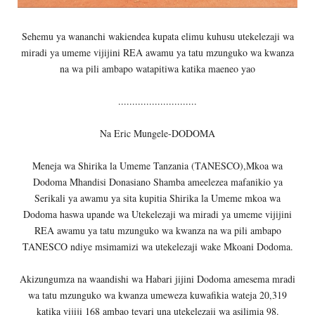
Sehemu ya wananchi wakiendea kupata elimu kuhusu utekelezaji wa
miradi ya umeme vijijini REA awamu ya tatu mzunguko wa kwanza
na wa pili ambapo watapitiwa katika maeneo yao
............................
Na Eric Mungele-DODOMA
Meneja wa Shirika la Umeme Tanzania (TANESCO),Mkoa wa
Dodoma Mhandisi Donasiano Shamba ameelezea mafanikio ya
Serikali ya awamu ya sita kupitia Shirika la Umeme mkoa wa
Dodoma haswa upande wa Utekelezaji wa miradi ya umeme vijijini
REA awamu ya tatu mzunguko wa kwanza na wa pili ambapo
TANESCO ndiye msimamizi wa utekelezaji wake Mkoani Dodoma.
Akizungumza na waandishi wa Habari jijini Dodoma amesema mradi
wa tatu mzunguko wa kwanza umeweza kuwafikia wateja 20,319
katika vijiji 168 ambao teyari una utekelezaji wa asilimia 98.