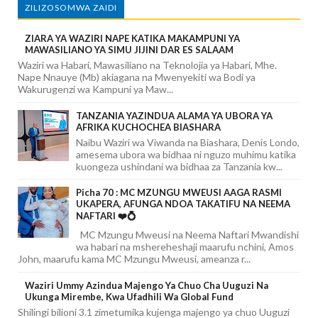
ZILIZOSOMWA ZAIDI
ZIARA YA WAZIRI NAPE KATIKA MAKAMPUNI YA
MAWASILIANO YA SIMU JIJINI DAR ES SALAAM
Waziri wa Habari, Mawasiliano na Teknolojia ya Habari, Mhe.
Nape Nnauye (Mb) akiagana na Mwenyekiti wa Bodi ya
Wakurugenzi wa Kampuni ya Maw...
TANZANIA YAZINDUA ALAMA YA UBORA YA
AFRIKA KUCHOCHEA BIASHARA
Naibu Waziri wa Viwanda na Biashara, Denis Londo,
amesema ubora wa bidhaa ni nguzo muhimu katika
kuongeza ushindani wa bidhaa za Tanzania kw...
Picha 70 : MC MZUNGU MWEUSI AAGA RASMI
UKAPERA, AFUNGA NDOA TAKATIFU NA NEEMA
NAFTARI ❤️💍
MC Mzungu Mweusi na Neema Naftari Mwandishi
wa habari na mshereheshaji maarufu nchini, Amos
John, maarufu kama MC Mzungu Mweusi, ameanza r...
Waziri Ummy Azindua Majengo Ya Chuo Cha Uuguzi Na
Ukunga Mirembe, Kwa Ufadhili Wa Global Fund
Shilingi bilioni 3.1 zimetumika kujenga majengo ya chuo Uuguzi