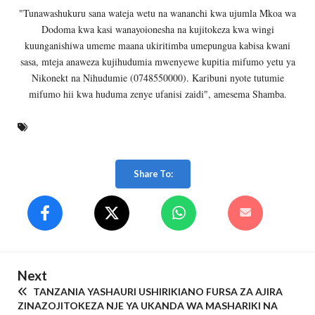
"Tunawashukuru sana wateja wetu na wananchi kwa ujumla Mkoa wa
Dodoma kwa kasi wanayoionesha na kujitokeza kwa wingi
kuunganishiwa umeme maana ukiritimba umepungua kabisa kwani
sasa, mteja anaweza kujihudumia mwenyewe kupitia mifumo yetu ya
Nikonekt na Nihudumie (0748550000). Karibuni nyote tutumie
mifumo hii kwa huduma zenye ufanisi zaidi", amesema Shamba.
Share To:
Next
TANZANIA YASHAURI USHIRIKIANO FURSA ZA AJIRA
ZINAZOJITOKEZA NJE YA UKANDA WA MASHARIKI NA