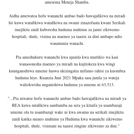
amesema Meneja Shamba.
Aidha amewatoa hofu wananchi ambao bado hawajafikiwa na miradi
hii kuwa watafikiwa watafikiwa na swami zinazofuata kwani Serikali
imejikita zaidi kuboresha huduma muhimu za jamii zikiwemo
hospitali, shule, visima na maeneo ya taasisi za dini ambapo ndio
wanatumia wanachi.
Pia ameshukuru wananchi kwa ujumla kwa muitikio wa kasi
wanaoonesha maeneo ya miradi na kujitokeza kwa wingi
kuungansihiwa umeme haswa ukizingatia mifumo rahisi ya kuombea
huduma hiyo. Kuanzia Juni 2021 Mpaka sasa jumla ya wateja
waliokwisha unganishiwa huduma ya umeme ni 63,513.
"...Pia niwatoe hofu wananchi ambao bado hawajafikiwa na miradi ya
REA kuwa mtafikiwa sambamba na sera ya kitaifa ya usambazaji
umeme ola tu usambazaji wake ni kwa awamu na serikali imejikita
zaidi katika meneo muhimu ya Huduma kwa wananchi zikiwemo
hospitali, shule, visimani na taasisi zingine zikiwemo za dini."