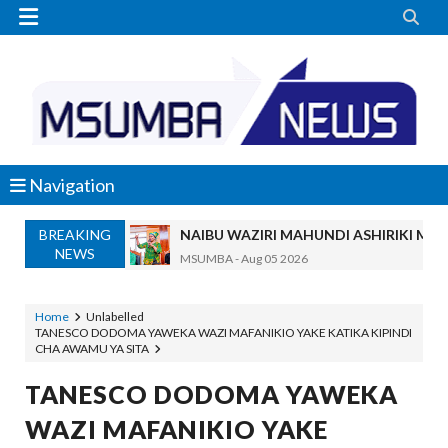


Navigation
BREAKING
NAIBU WAZIRI MAHUNDI ASHIRIKI MAP
NEWS
MSUMBA
-
Aug 05 2026
WMA YAENDELEA KUTOA ELIMU YA V
MSUMBA
-
Aug 05 2026
Home
Unlabelled
TANESCO DODOMA YAWEKA WAZI MAFANIKIO YAKE KATIKA KIPINDI
KISHINDO CHA NGORONGORO SCHOLARSHIP
CHA AWAMU YA SITA
Alex Sonna
-
Aug 05 2026
KAULIMBIU YA PSSSF YA ‘TUNALIPA J
TANESCO DODOMA YAWEKA
OSCAR ASSENGA
-
Aug 05 2026
WAZI MAFANIKIO YAKE
TANZANIA KUNUFAIKA NA SH. BILIONI 