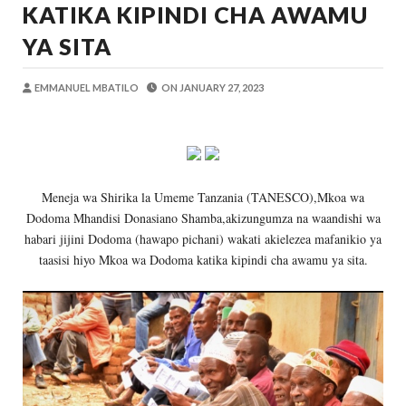
KATIKA KIPINDI CHA AWAMU
OSCAR ASSENGA
-
Aug 05 2026
TIRDO YAFICHUA FURSA ZA BIASHARA
YA SITA
OSCAR ASSENGA
-
Aug 05 2026
WAKAGUZI WA MAFUTA WAIMARISHA UDHIBIT
EMMANUEL MBATILO
ON
JANUARY 27, 2023
Alex Sonna
-
Aug 05 2026
BARRICK NORTH MARA YAZIDI KUBOR
MSUMBA
-
Aug 05 2026
WAKULIMA, WAFUGAJI, WAVUVI WAP
MSUMBA
-
Aug 05 2026
Meneja wa Shirika la Umeme Tanzania (TANESCO),Mkoa wa
DKT. MSONDE: TBA NI KITOVU CHA FURSA ZA U
Dodoma Mhandisi Donasiano Shamba,akizungumza na waandishi wa
Alex Sonna
-
Aug 06 2026
habari jijini Dodoma (hawapo pichani) wakati akielezea mafanikio ya
taasisi hiyo Mkoa wa Dodoma katika kipindi cha awamu ya sita.