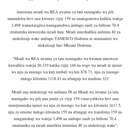
Amesema mradi wa REA awamu ya tatu mzunguko wa pili
unaendelea hivi sasa kwenye vijiji 159 na unategemewa kufikia wateja
3,498 wanaotarajiwa kuunganishwa ambapo zaidi ya billioni 70.4
zitatumika kuwezesha mradi huu. Mradi umeshafikia asilimia 40 ya
utekelezaji wake ambapo TANESCO Dodoma ni msimamizi wa
utekelezaji huo Mkoani Dodoma.
"Mradi wa REA awamu ya tatu mzunguko wa kwanza umeweza
kuwafikia wateja 20,319 katika vijiji 168 na wigo wa mradi ni ujenzi
wa njia za msongo wa kati umbali wa km 878.73, njia za msongo
mdogo kilomita 1118.43 na ufungaji wa mashine 323.
Mradi una utekelezaji wa asilimia 98 na Mradi wa awamu ya tatu
mzunguko wa pili una jumla ya vijiji 159 vinavyofikiwa hivi sasa
unaojumuisha ujenzi wa njia za msongo wa kati wa kilometa 1617.5,
njia za umeme mdogo kilometa 159 na ufungaji wa transfoma 159 na
uunganishaji wa wateja 3,498 na ambapo zaidi ya billioni 70.4
zinatumika na mradi umefikia asimimia 40 ya utekelezaji wake",