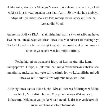
Akifafanua, amesema Mpango Mkakati huo utaainisha taarifa ya kila
wiki na kila mwezi kuanzia sasa hadi Aprili 30 mwaka huu ambayo
ndiyo siku ya hitimisho kwa kila mmoja kuwa amekamilisha na
kukabidhi Mradi.
Amesema Bodi ya REA itahakikisha inafuatilia kwa ukaribu na hatua
kwa hatua, utekelezaji wa Mradi kwa kila Mkandarasi ili malengo ya
Serikali kuwekeza fedha nyingi kwa ajili ya kuwapelekea huduma ya
umeme wananchi waishio vijijini itimie.
“Fedha hizi ni za wananchi hivyo ni lazima zitumike kama
inavyopaswa. Hivyo, ni jukumu lenu ninyi Wakandarasi kuhakikisha
mnatimiza makubaliano yetu tuliyoazimia leo ya kukamilisha miradi
kwa wakati," amesisitiza Mjumbe huyo wa Bodi.
Akizungumza katika kikao hicho, Mwakilishi wa Mkurugenzi Mkuu
wa REA, Mhandisi Thomas Mbaga amewaasa Wakandarasi
kuheshimu Mikataba yao ya kazi na kutenda kadri inavyoelekeza ili
kuepuka changamoto mbalimbali.