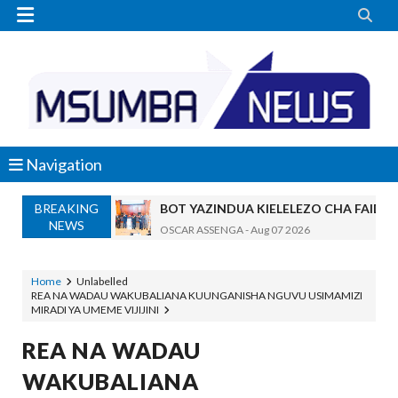


Navigation
BREAKING
BOT YAZINDUA KIELELEZO CHA FAIDA
NEWS
OSCAR ASSENGA
-
Aug 07 2026
TBS YASISITIZA UBORA WA BIDHAA KUWA CHA
Alex Sonna
-
Aug 07 2026
Home
Unlabelled
REA NA WADAU WAKUBALIANA KUUNGANISHA NGUVU USIMAMIZI
WAZIRI NANAUKA AIPONGEZA TARUR
MIRADI YA UMEME VIJIJINI
Unknown
-
Aug 07 2026
WACHIMBAJI WADOGO NAMUNGO WAO
REA NA WADAU
OSCAR ASSENGA
-
Aug 07 2026
WAKUBALIANA
EWURA KANDA YA KATI YATOA WITO KUHUSU