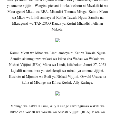
ya umeme vijijini. Wengine pichani kutoka kushoto ni Mwakilishi wa
Mkurugenzi Mkuu wa REA, Mhandisi Thomas Mbaga, Kaimu Mkuu
wa Mkoa wa Lindi ambaye ni Katibu Tawala Ngusa Samike na
Mkuugenzi wa TANESCO Kanda ya Kusini Mhandisi Felician
Makota.
Kaimu Mkuu wa Mkoa wa Lindi ambaye ni Katibu Tawala Ngusa
Samike akizungumza wakati wa kikao cha Wadau wa Wakala wa
Nishati Vijijini (REA) Mkoa wa Lindi, kilichoketi Januri 27, 2023
kujadili namna bora ya utekelezaji wa miradi ya umeme vijijini.
Kushoto ni Mjumbe wa Bodi ya Nishati Vijijini, Oswald Urassa na
kulia ni Mbunge wa Kilwa Kusini, Ally Kasinge.
Mbunge wa Kilwa Kusini, Ally Kasinge akizungumza wakati wa
kikao cha Wadau wa Wakala wa Nishati Vijijini (REA) Mkoa wa