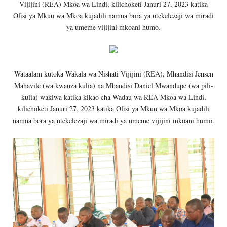
Vijijini (REA) Mkoa wa Lindi, kilichoketi Januri 27, 2023 katika
Ofisi ya Mkuu wa Mkoa kujadili namna bora ya utekelezaji wa miradi
ya umeme vijijini mkoani humo.
Wataalam kutoka Wakala wa Nishati Vijijini (REA), Mhandisi Jensen
Mahavile (wa kwanza kulia) na Mhandisi Daniel Mwandupe (wa pili-
kulia) wakiwa katika kikao cha Wadau wa REA Mkoa wa Lindi,
kilichoketi Januri 27, 2023 katika Ofisi ya Mkuu wa Mkoa kujadili
namna bora ya utekelezaji wa miradi ya umeme vijijini mkoani humo.