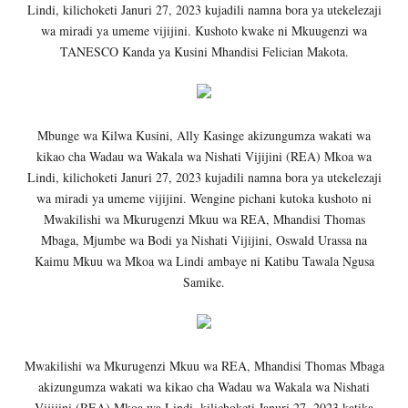
Lindi, kilichoketi Januri 27, 2023 kujadili namna bora ya utekelezaji
wa miradi ya umeme vijijini. Kushoto kwake ni Mkuugenzi wa
TANESCO Kanda ya Kusini Mhandisi Felician Makota.
Mbunge wa Kilwa Kusini, Ally Kasinge akizungumza wakati wa
kikao cha Wadau wa Wakala wa Nishati Vijijini (REA) Mkoa wa
Lindi, kilichoketi Januri 27, 2023 kujadili namna bora ya utekelezaji
wa miradi ya umeme vijijini. Wengine pichani kutoka kushoto ni
Mwakilishi wa Mkurugenzi Mkuu wa REA, Mhandisi Thomas
Mbaga, Mjumbe wa Bodi ya Nishati Vijijini, Oswald Urassa na
Kaimu Mkuu wa Mkoa wa Lindi ambaye ni Katibu Tawala Ngusa
Samike.
Mwakilishi wa Mkurugenzi Mkuu wa REA, Mhandisi Thomas Mbaga
akizungumza wakati wa kikao cha Wadau wa Wakala wa Nishati
Vijijini (REA) Mkoa wa Lindi, kilichoketi Januri 27, 2023 katika