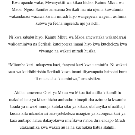
Kwa upande wake, Mwenyekiti wa kikao hicho, Kaimu Mkuu wa
Mkoa, Ngusa Samike amesema Serikali ina nia njema kuwatumia
wakandarasi wazawa kwani miradi hiyo wangepewa wageni, asilimia
kubwa ya fedha ingeenda nje ya nchi.
Ni kwa sababu hiyo, Kaimu Mkuu wa Mkoa amewataka wakandarasi
walioaminiwa na Serikali kutoipoteza imani hiyo kwa kutekeleza kwa
viwango na wakati miradi husika.
“Mliomba kazi, mkapewa kazi, fanyeni kazi kwa uaminifu. Ni wakati
sasa wa kuidhihirishia Serikali kuwa imani iliyowapatia haipotei bure
ili muendelee kuaminiwa,” amesisitiza.
Aidha, amesema Ofisi ya Mkuu wa Mkoa itafuatilia kikamilifu
makubaliano ya kikao hicho ambacho kimepitisha azimio la kwamba
baada ya mwezi mmoja kutoka siku ya kikao, utafanyika ufuatiliaji
kuona kila mkandarasi anavyotekeleza maagizo ya kuongeza kasi ya
kazi ambapo hatua itakayokuwa imefikiwa itatoa dira endapo Mradi
utakamilika kwa wakati au la na kuchukua hatua stahiki.