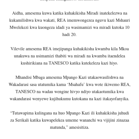
Aidha, amesema kuwa katika kuhakikisha Miradi inatekelezwa na
kukamilishwa kwa wakati, REA imemwongezea nguvu kazi Mshauri
Mwelekezi kwa kuongeza idadi ya wasimamizi wa miradi kutoka 10
hadi 20.
Vilevile amesema REA imejipanga kuhakikisha kwamba kila Mkoa
unakuwa na usimamizi thabiti wa miradi na kwamba itaendelea
kushirikiana na TANESCO katika kutekeleza kazi hiyo.
Mhandisi Mbaga amesema Mpango Kazi utakaowasilishwa na
Wakadarasi sasa utatumika kama ‘Msahafu’ kwa wote ikiwemo REA,
TANESCO na wadau wengine hivyo ndiyo utakaotumika kwa
wakandarasi wenyewe kujihukumu kutokana na kazi itakayofanyika.
“Tutawapima kulingana na huo Mpango Kazi ili kuhakikisha juhudi
za Serikali katika kuwapelekea umeme wananchi wa vijijini zinazaa
matunda,” amesisitiza.