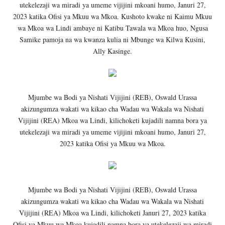
utekelezaji wa miradi ya umeme vijijini mkoani humo, Januri 27,
2023 katika Ofisi ya Mkuu wa Mkoa. Kushoto kwake ni Kaimu Mkuu
wa Mkoa wa Lindi ambaye ni Katibu Tawala wa Mkoa huo, Ngusa
Samike pamoja na wa kwanza kulia ni Mbunge wa Kilwa Kusini,
Ally Kasinge.
Mjumbe wa Bodi ya Nishati Vijijini (REB), Oswald Urassa
akizungumza wakati wa kikao cha Wadau wa Wakala wa Nishati
Vijijini (REA) Mkoa wa Lindi, kilichoketi kujadili namna bora ya
utekelezaji wa miradi ya umeme vijijini mkoani humo, Januri 27,
2023 katika Ofisi ya Mkuu wa Mkoa.
Mjumbe wa Bodi ya Nishati Vijijini (REB), Oswald Urassa
akizungumza wakati wa kikao cha Wadau wa Wakala wa Nishati
Vijijini (REA) Mkoa wa Lindi, kilichoketi Januri 27, 2023 katika
Ofisi ya Mkuu wa Mkoa kujadili namna bora ya utekelezaji wa miradi