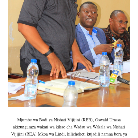
Mjumbe wa Bodi ya Nishati Vijijini (REB), Oswald Urassa
akizungumza wakati wa kikao cha Wadau wa Wakala wa Nishati
Vijijini (REA) Mkoa wa Lindi, kilichoketi kujadili namna bora ya