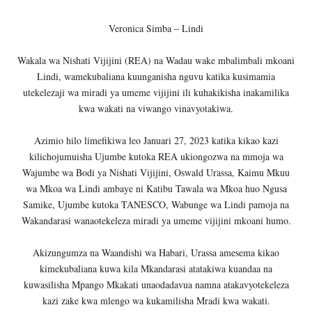
Veronica Simba – Lindi
Wakala wa Nishati Vijijini (REA) na Wadau wake mbalimbali mkoani
Lindi, wamekubaliana kuunganisha nguvu katika kusimamia
utekelezaji wa miradi ya umeme vijijini ili kuhakikisha inakamilika
kwa wakati na viwango vinavyotakiwa.
Azimio hilo limefikiwa leo Januari 27, 2023 katika kikao kazi
kilichojumuisha Ujumbe kutoka REA ukiongozwa na mmoja wa
Wajumbe wa Bodi ya Nishati Vijijini, Oswald Urassa, Kaimu Mkuu
wa Mkoa wa Lindi ambaye ni Katibu Tawala wa Mkoa huo Ngusa
Samike, Ujumbe kutoka TANESCO, Wabunge wa Lindi pamoja na
Wakandarasi wanaotekeleza miradi ya umeme vijijini mkoani humo.
Akizungumza na Waandishi wa Habari, Urassa amesema kikao
kimekubaliana kuwa kila Mkandarasi atatakiwa kuandaa na
kuwasilisha Mpango Mkakati unaodadavua namna atakavyotekeleza
kazi zake kwa mlengo wa kukamilisha Mradi kwa wakati.