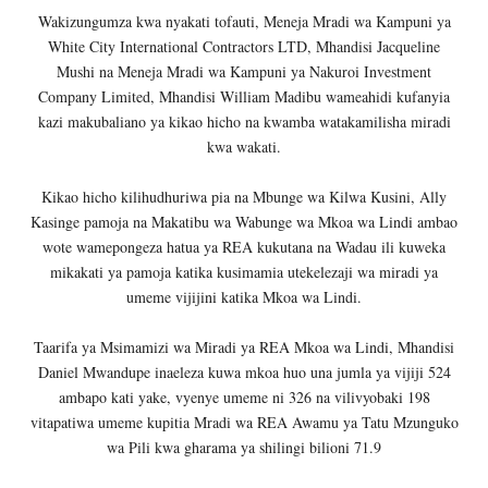
Wakizungumza kwa nyakati tofauti, Meneja Mradi wa Kampuni ya
White City International Contractors LTD, Mhandisi Jacqueline
Mushi na Meneja Mradi wa Kampuni ya Nakuroi Investment
Company Limited, Mhandisi William Madibu wameahidi kufanyia
kazi makubaliano ya kikao hicho na kwamba watakamilisha miradi
kwa wakati.
Kikao hicho kilihudhuriwa pia na Mbunge wa Kilwa Kusini, Ally
Kasinge pamoja na Makatibu wa Wabunge wa Mkoa wa Lindi ambao
wote wamepongeza hatua ya REA kukutana na Wadau ili kuweka
mikakati ya pamoja katika kusimamia utekelezaji wa miradi ya
umeme vijijini katika Mkoa wa Lindi.
Taarifa ya Msimamizi wa Miradi ya REA Mkoa wa Lindi, Mhandisi
Daniel Mwandupe inaeleza kuwa mkoa huo una jumla ya vijiji 524
ambapo kati yake, vyenye umeme ni 326 na vilivyobaki 198
vitapatiwa umeme kupitia Mradi wa REA Awamu ya Tatu Mzunguko
wa Pili kwa gharama ya shilingi bilioni 71.9