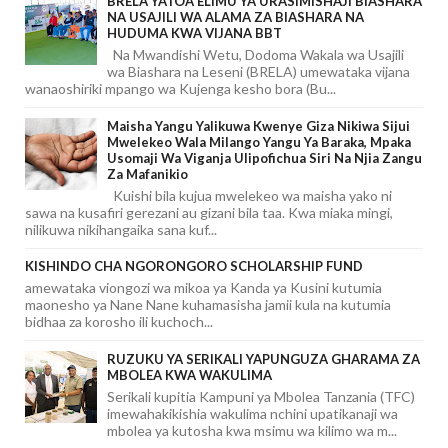
BRELA YATOA ELIMU YA URASIMISHAJI BIASHARA
NA USAJILI WA ALAMA ZA BIASHARA NA
HUDUMA KWA VIJANA BBT
Na Mwandishi Wetu, Dodoma Wakala wa Usajili
wa Biashara na Leseni (BRELA) umewataka vijana
wanaoshiriki mpango wa Kujenga kesho bora (Bu...
Maisha Yangu Yalikuwa Kwenye Giza Nikiwa Sijui
Mwelekeo Wala Milango Yangu Ya Baraka, Mpaka
Usomaji Wa Viganja Ulipofichua Siri Na Njia Zangu
Za Mafanikio
Kuishi bila kujua mwelekeo wa maisha yako ni
sawa na kusafiri gerezani au gizani bila taa. Kwa miaka mingi,
nilikuwa nikihangaika sana kuf...
KISHINDO CHA NGORONGORO SCHOLARSHIP FUND
amewataka viongozi wa mikoa ya Kanda ya Kusini kutumia
maonesho ya Nane Nane kuhamasisha jamii kula na kutumia
bidhaa za korosho ili kuchoch...
RUZUKU YA SERIKALI YAPUNGUZA GHARAMA ZA
MBOLEA KWA WAKULIMA
Serikali kupitia Kampuni ya Mbolea Tanzania (TFC)
imewahakikishia wakulima nchini upatikanaji wa
mbolea ya kutosha kwa msimu wa kilimo wa m...