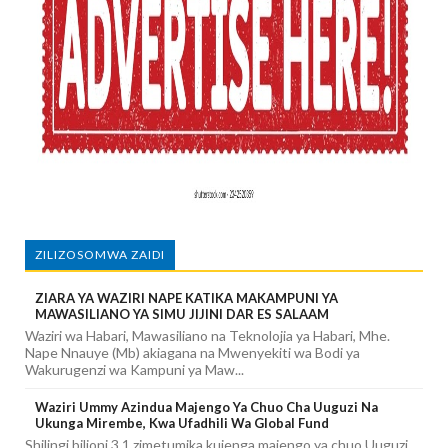
ZILIZOSOMWA ZAIDI
ZIARA YA WAZIRI NAPE KATIKA MAKAMPUNI YA
MAWASILIANO YA SIMU JIJINI DAR ES SALAAM
Waziri wa Habari, Mawasiliano na Teknolojia ya Habari, Mhe.
Nape Nnauye (Mb) akiagana na Mwenyekiti wa Bodi ya
Wakurugenzi wa Kampuni ya Maw...
Waziri Ummy Azindua Majengo Ya Chuo Cha Uuguzi Na
Ukunga Mirembe, Kwa Ufadhili Wa Global Fund
Shilingi bilioni 3.1 zimetumika kujenga majengo ya chuo Uuguzi