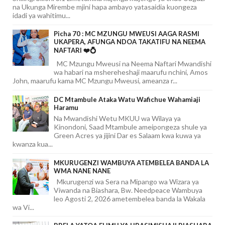
na Ukunga Mirembe mjini hapa ambayo yatasaidia kuongeza
idadi ya wahitimu...
Picha 70 : MC MZUNGU MWEUSI AAGA RASMI
UKAPERA, AFUNGA NDOA TAKATIFU NA NEEMA
NAFTARI ❤️💍
MC Mzungu Mweusi na Neema Naftari Mwandishi
wa habari na mshereheshaji maarufu nchini, Amos
John, maarufu kama MC Mzungu Mweusi, ameanza r...
DC Mtambule Ataka Watu Wafichue Wahamiaji
Haramu
Na Mwandishi Wetu MKUU wa Wilaya ya
Kinondoni, Saad Mtambule ameipongeza shule ya
Green Acres ya jijini Dar es Salaam kwa kuwa ya
kwanza kua...
MKURUGENZI WAMBUYA ATEMBELEA BANDA LA
WMA NANE NANE
Mkurugenzi wa Sera na Mipango wa Wizara ya
Viwanda na Biashara, Bw. Needpeace Wambuya
leo Agosti 2, 2026 ametembelea banda la Wakala
wa Vi...