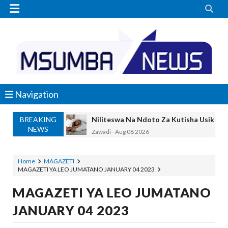


Navigation
BREAKING
Niliteswa Na Ndoto Za Kutisha Usiku, M
NEWS
Zawadi
-
Aug 08 2026
Nilinusurika Jela Kwa Dhuluma, Mpaka Ti
Zawadi
-
Aug 08 2026
Home
MAGAZETI
MAGAZETI YA LEO JUMATANO JANUARY 04 2023
TANZANIA YAANGAZA TEKNOLOJIA YA
OKULY BLOG
-
Aug 08 2026
MAGAZETI YA LEO JUMATANO
MGALU APONGEZA HATUA ZA SERIKALI
JANUARY 04 2023
MSUMBA
-
Aug 08 2026
WMA YAPONGEZWA KWA KUANZISHA K