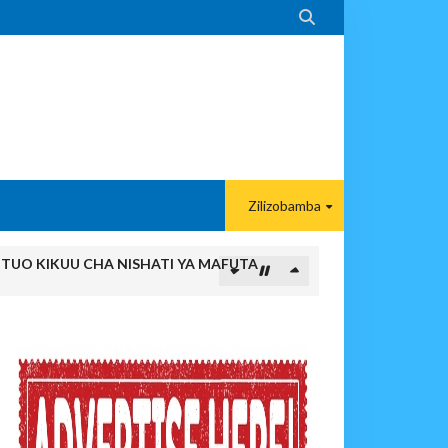

Zilizobamba
ITUO KIKUU CHA NISHATI YA MAFUTA
MA KWA VIJANA BBT
paka Usomaji Wa Viganja Ulipofichua Siri Na Njia Zangu Za Mafanik