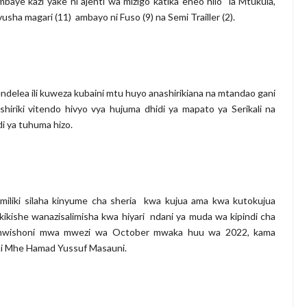
ye kazi yake ni ajenti wa mizigo katika eneo hilo la Mtukula,
ha magari (11) ambayo ni Fuso (9) na Semi Trailler (2).
elea ili kuweza kubaini mtu huyo anashirikiana na mtandao gani
shiriki vitendo hivyo vya hujuma dhidi ya mapato ya Serikali na
i ya tuhuma hizo.
miliki silaha kinyume cha sheria kwa kujua ama kwa kutokujua
hakikishe wanazisalimisha kwa hiyari ndani ya muda wa kipindi cha
i mwishoni mwa mwezi wa October mwaka huu wa 2022, kama
ni Mhe Hamad Yussuf Masauni.