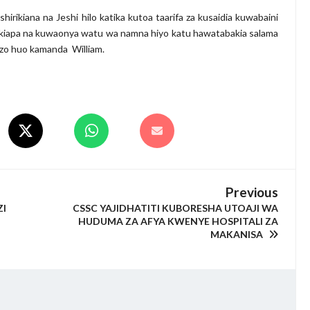
kiana na Jeshi hilo katika kutoa taarifa za kusaidia kuwabaini
 akiapa na kuwaonya watu wa namna hiyo katu hawatabakia salama
izo huo kamanda William.
Previous
I
CSSC YAJIDHATITI KUBORESHA UTOAJI WA
HUDUMA ZA AFYA KWENYE HOSPITALI ZA
MAKANISA