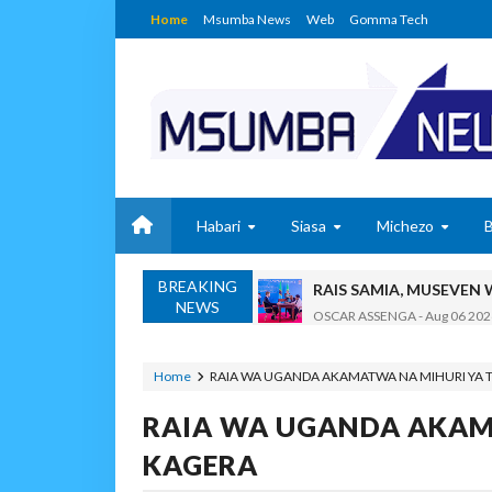
Home
Msumba News
Web
Gomma Tech
Habari
Siasa
Michezo
BREAKING
RAIS SAMIA, MUSEVEN
NEWS
OSCAR ASSENGA
-
Aug 06 202
BRELA YATOA ELIMU YA URASIM
Alex Sonna
-
Aug 06 2026
Home
RAIA WA UGANDA AKAMATWA NA MIHURI YA 
DC Mtambule Ataka Wat
RAIA WA UGANDA AKAM
OSCAR ASSENGA
-
Aug 06 202
Maisha Yangu Yalikuwa K
KAGERA
Zawadi
-
Aug 06 2026