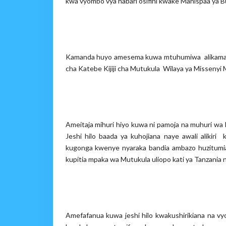
kwa vyombo vya habari osifini kwake Manispaa ya 
Kamanda huyo amesema kuwa mtuhumiwa alikamatw
cha Katebe Kijiji cha Mutukula Wilaya ya Missenyi
Ameitaja mihuri hiyo kuwa ni pamoja na muhuri w
Jeshi hilo baada ya kuhojiana naye awali alikir
kugonga kwenye nyaraka bandia ambazo huzitumi
kupitia mpaka wa Mutukula uliopo kati ya Tanzania 
Amefafanua kuwa jeshi hilo kwakushirikiana na vy