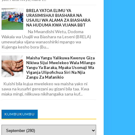
BRELA YATOA ELIMU YA
URASIMISHAJI BIASHARA NA
USAJILI WA ALAMA ZA BIASHARA
NA HUDUMA KWA VIJANA BBT
Na Mwandishi Wetu, Dodoma
Wakala wa Usajili wa Biashara na Leseni (BRELA)
umewataka vijana wanaoshiriki mpango wa
Kujenga kesho bora (Bu...
Maisha Yangu Yalikuwa Kwenye Giza
Nikiwa Sijui Mwelekeo Wala Milango
Yangu Ya Baraka, Mpaka Usomaji Wa
Viganja Ulipofichua Siri Na Njia
Zangu Za Mafanikio
Kuishi bila kujua mwelekeo wa maisha yako ni
sawa na kusafiri gerezani au gizani bila taa. Kwa
miaka mingi, nilikuwa nikihangaika sana kuf...
KUMBUKUMBU