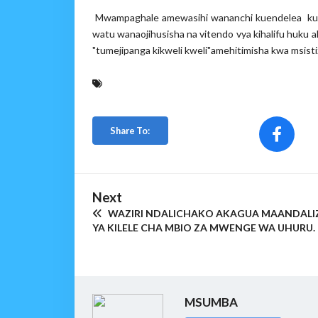
Mwampaghale amewasihi wananchi kuendelea kushiri
watu wanaojihusisha na vitendo vya kihalifu huku
"tumejipanga kikweli kweli"amehitimisha kwa msist
Share To:
Next
WAZIRI NDALICHAKO AKAGUA MAANDALIZ
YA KILELE CHA MBIO ZA MWENGE WA UHURU.
MSUMBA