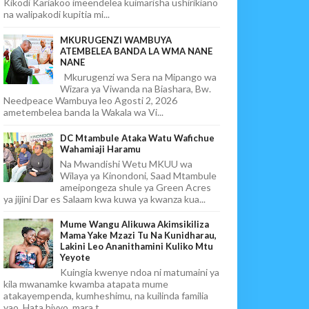
Kikodi Kariakoo imeendelea kuimarisha ushirikiano
na walipakodi kupitia mi...
MKURUGENZI WAMBUYA
ATEMBELEA BANDA LA WMA NANE
NANE
Mkurugenzi wa Sera na Mipango wa
Wizara ya Viwanda na Biashara, Bw.
Needpeace Wambuya leo Agosti 2, 2026
ametembelea banda la Wakala wa Vi...
DC Mtambule Ataka Watu Wafichue
Wahamiaji Haramu
Na Mwandishi Wetu MKUU wa
Wilaya ya Kinondoni, Saad Mtambule
ameipongeza shule ya Green Acres
ya jijini Dar es Salaam kwa kuwa ya kwanza kua...
Mume Wangu Alikuwa Akimsikiliza
Mama Yake Mzazi Tu Na Kunidharau,
Lakini Leo Ananithamini Kuliko Mtu
Yeyote
Kuingia kwenye ndoa ni matumaini ya
kila mwanamke kwamba atapata mume
atakayempenda, kumheshimu, na kuilinda familia
yao. Hata hivyo, mara t...