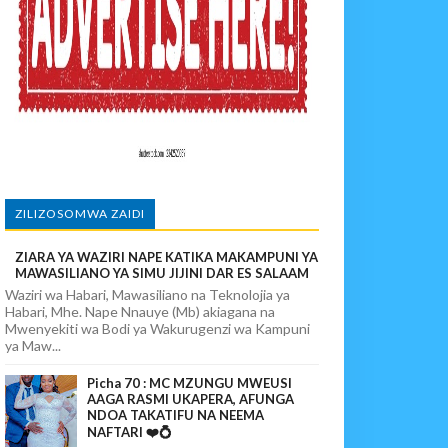
povunja Mikosi Na Kushuhudia Tajiriba Ikirejea Nyumbani
sha Kushika Mimba Na Kufuta Machozi Yangu
ZILIZOSOMWA ZAIDI
ZIARA YA WAZIRI NAPE KATIKA MAKAMPUNI YA
MAWASILIANO YA SIMU JIJINI DAR ES SALAAM
Waziri wa Habari, Mawasiliano na Teknolojia ya
Habari, Mhe. Nape Nnauye (Mb) akiagana na
Mwenyekiti wa Bodi ya Wakurugenzi wa Kampuni
ya Maw...
Picha 70 : MC MZUNGU MWEUSI
AAGA RASMI UKAPERA, AFUNGA
NDOA TAKATIFU NA NEEMA
NAFTARI ❤️💍