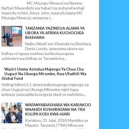
MC Mzungu Mweusi na Neema
Naftari Mwandishi wa habari na mshereheshaji
maarufu nchini, Amos John, maarufu kama MC
Mzungu Mweusi, ameanza r...
TANZANIA YAZINDUA ALAMA YA
UBORA YA AFRIKA KUCHOCHEA
BIASHARA
Naibu Waziri wa Viwanda na Biashara,
Denis Londo, amesema ubora wa
bidhaa ni nguzo muhimu katika kuongeza
ushindani wa bidhaa za Tanzania kw...
Waziri Ummy Azindua Majengo Ya Chuo Cha
Uuguzi Na Ukunga Mirembe, Kwa Ufadhili Wa
Global Fund
Shilingi bilioni 3.1 zimetumika kujenga majengo ya
chuo Uuguzi na Ukunga Mirembe mjini hapa
ambayo yatasaidia kuongeza idadi ya wahitimu...
WAFANYABIASHARA WA KARIAKOO
WAAHIDI KUSHIRIKIANA NA TRA
KULIPA KODI KWA HIARI
Kariakoo, 31 Julai, 2026 Mamlaka ya
Mapato Tanzania (TRA) Mkoa wa