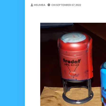
MWANRI APOKELEWA 
MSUMBA
ON
SEPTEMBER 07, 2022
OSCAR ASSENGA
-
Aug 06 202
Umaskini Na Madeni Yali
Zawadi
-
Aug 06 2026
Nilitafuta Mtoto Kwa Za
Zawadi
-
Aug 06 2026
NAIBU WAZIRI CHAND
OSCAR ASSENGA
-
Aug 06 202
SERIKALI YASISITIZA USHIND
Alex Sonna
-
Aug 06 2026
SERIKALI INATAMBUA 
OSCAR ASSENGA
-
Aug 06 202