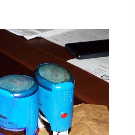
MAKAO MAKUU YA CCM DODOMA
6
tishia Kuangamiza Heshima Na Maisha Ya Familia Yangu, Mpaka Nili
idi Ya Miaka Saba Bila Mafanikio, Mpaka Tiba Ya Asili Iliponiweze
E ARIDHISHWA NA HUDUMA ZA TADB KWA WAKULIMA
6
ANI WA HAKI KUCHOCHEA UKUAJI WA UCHUMI
MCHANGO WA WAZEE: WAZIRI SANGU
6