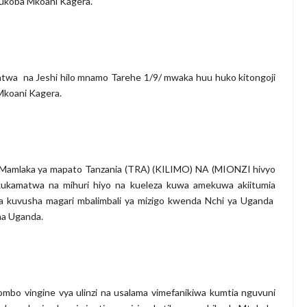
Bukoba Mkoani Kagera.
a na Jeshi hilo mnamo Tarehe 1/9/ mwaka huu huko kitongoji
 Mkoani Kagera.
a Mamlaka ya mapato Tanzania (TRA) (KILIMO) NA (MIONZI hivyo
i kukamatwa na mihuri hiyo na kueleza kuwa amekuwa akiitumia
a kuvusha magari mbalimbali ya mizigo kwenda Nchi ya Uganda
na Uganda.
ombo vingine vya ulinzi na usalama vimefanikiwa kumtia nguvuni