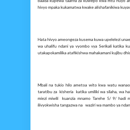
baada kupewa taarifa za kuwepo kwa mtu huyo amba
hivyo mpaka kukamatwa kwake alishafanikiwa kuyavus
Hata hivyo ameongeza kusema kuwa upelelezi unaend
wa uhalifu ndani ya vyombo vya Serikali katika ku
utakapokamilika atafikishwa mahakamani kujibu dhid
Mbali na tukio hilo ametoa wito kwa watu wanao
taratibu za kisheria katika umiliki wa silaha, wa 
miezi miwili kuanzia mnamo Tarehe 5/ 9/ had
ilivyokwisha tangazwa na waziri wa mambo ya nda