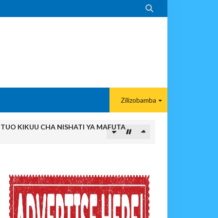

Zilizobamba
ITUO KIKUU CHA NISHATI YA MAFUTA
MA KWA VIJANA BBT
paka Usomaji Wa Viganja Ulipofichua Siri Na Njia Zangu Za Mafanik