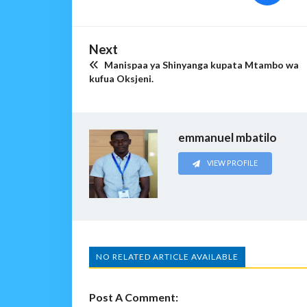
Next
Manispaa ya Shinyanga kupata Mtambo wa
kufua Oksjeni.
emmanuel mbatilo
VIEW PROFILE
NO RELATED ARTICLE AVAILABLE
Post A Comment: