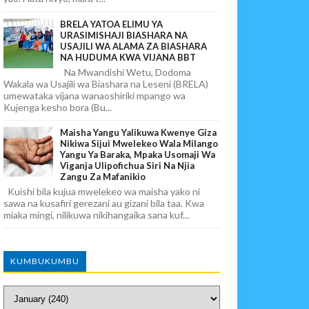
BRELA YATOA ELIMU YA
URASIMISHAJI BIASHARA NA
USAJILI WA ALAMA ZA BIASHARA
NA HUDUMA KWA VIJANA BBT
Na Mwandishi Wetu, Dodoma
Wakala wa Usajili wa Biashara na Leseni (BRELA)
umewataka vijana wanaoshiriki mpango wa
Kujenga kesho bora (Bu...
Maisha Yangu Yalikuwa Kwenye Giza
Nikiwa Sijui Mwelekeo Wala Milango
Yangu Ya Baraka, Mpaka Usomaji Wa
Viganja Ulipofichua Siri Na Njia
Zangu Za Mafanikio
Kuishi bila kujua mwelekeo wa maisha yako ni
sawa na kusafiri gerezani au gizani bila taa. Kwa
miaka mingi, nilikuwa nikihangaika sana kuf...
KUMBUKUMBU