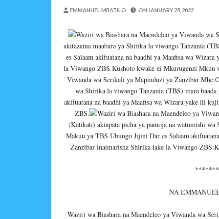
MWANRI APOKELEWA 
EMMANUEL MBATILO
ON
JANUARY 25, 2022
OSCAR ASSENGA
-
Aug 06 202
Umaskini Na Madeni Yali
Waziri wa Biashara na Maendeleo ya Viwanda wa S
Zawadi
-
Aug 06 2026
akitazama maabara ya Shirika la viwango Tanzania (T
Nilitafuta Mtoto Kwa Za
es Salaam akifuatana na baadhi ya Maafisa wa Wizara y
Zawadi
-
Aug 06 2026
la Viwango ZBS.Kushoto kwake ni Mkurugenzi Mkuu 
Viwanda wa Serikali ya Mapinduzi ya Zanzibar Mhe.O
NAIBU WAZIRI CHAND
wa Shirika la viwango Tanzania (TBS) mara baada
OSCAR ASSENGA
-
Aug 06 202
akifuatana na baadhi ya Maafisa wa Wizara yake ili ku
SERIKALI YASISITIZA USHIND
ZBS.
Waziri wa Biashara na Maendeleo ya Viwan
Alex Sonna
-
Aug 06 2026
(Katikati) akiapata picha ya pamoja na watumishi wa
SERIKALI INATAMBUA 
Makuu ya TBS Ubungo Jijini Dar es Salaam akifuatana 
OSCAR ASSENGA
-
Aug 06 202
Zanzibar inaimarisha Shirika lake la Viwango ZB
*******
NA EMMANUEL
Waziri wa Biashara na Maendeleo ya Viwanda wa Ser