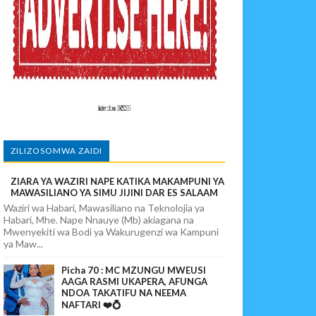
povunja Mikosi Na Kushuhudia Tajiriba Ikirejea Nyumbani
sha Kushika Mimba Na Kufuta Machozi Yangu
ZILIZOSOMWA ZAIDI
ZIARA YA WAZIRI NAPE KATIKA MAKAMPUNI YA
MAWASILIANO YA SIMU JIJINI DAR ES SALAAM
Waziri wa Habari, Mawasiliano na Teknolojia ya
Habari, Mhe. Nape Nnauye (Mb) akiagana na
Mwenyekiti wa Bodi ya Wakurugenzi wa Kampuni
ya Maw...
Picha 70 : MC MZUNGU MWEUSI
AAGA RASMI UKAPERA, AFUNGA
NDOA TAKATIFU NA NEEMA
NAFTARI ❤️💍