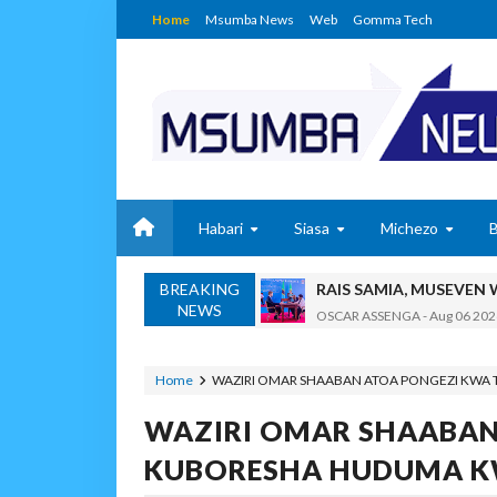
Home
Msumba News
Web
Gomma Tech
Habari
Siasa
Michezo
BREAKING
RAIS SAMIA, MUSEVEN
NEWS
OSCAR ASSENGA
-
Aug 06 202
BRELA YATOA ELIMU YA URASIM
Alex Sonna
-
Aug 06 2026
Home
WAZIRI OMAR SHAABAN ATOA PONGEZI KW
DC Mtambule Ataka Wat
WAZIRI OMAR SHAABAN
OSCAR ASSENGA
-
Aug 06 202
Maisha Yangu Yalikuwa K
KUBORESHA HUDUMA K
Zawadi
-
Aug 06 2026