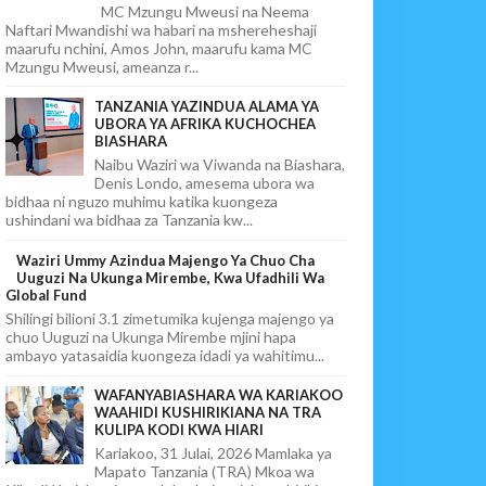
MC Mzungu Mweusi na Neema
Naftari Mwandishi wa habari na mshereheshaji
maarufu nchini, Amos John, maarufu kama MC
Mzungu Mweusi, ameanza r...
TANZANIA YAZINDUA ALAMA YA
UBORA YA AFRIKA KUCHOCHEA
BIASHARA
Naibu Waziri wa Viwanda na Biashara,
Denis Londo, amesema ubora wa
bidhaa ni nguzo muhimu katika kuongeza
ushindani wa bidhaa za Tanzania kw...
Waziri Ummy Azindua Majengo Ya Chuo Cha
Uuguzi Na Ukunga Mirembe, Kwa Ufadhili Wa
Global Fund
Shilingi bilioni 3.1 zimetumika kujenga majengo ya
chuo Uuguzi na Ukunga Mirembe mjini hapa
ambayo yatasaidia kuongeza idadi ya wahitimu...
WAFANYABIASHARA WA KARIAKOO
WAAHIDI KUSHIRIKIANA NA TRA
KULIPA KODI KWA HIARI
Kariakoo, 31 Julai, 2026 Mamlaka ya
Mapato Tanzania (TRA) Mkoa wa