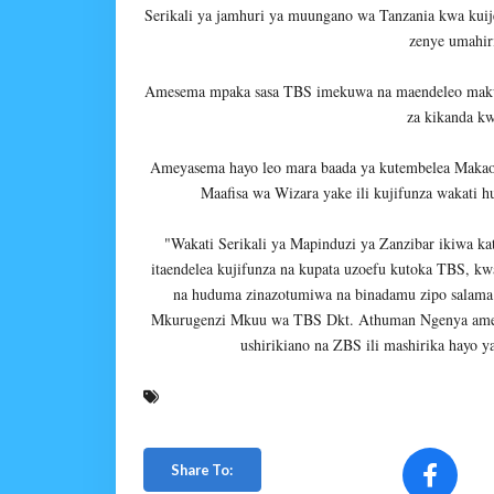
Serikali ya jamhuri ya muungano wa Tanzania kwa kui
zenye umahir
Amesema mpaka sasa TBS imekuwa na maendeleo makub
za kikanda kw
Ameyasema hayo leo mara baada ya kutembelea Makao 
Maafisa wa Wizara yake ili kujifunza wakati 
"Wakati Serikali ya Mapinduzi ya Zanzibar ikiwa ka
itaendelea kujifunza na kupata uzoefu kutoka TBS, k
na huduma zinazotumiwa na binadamu zipo salama 
Mkurugenzi Mkuu wa TBS Dkt. Athuman Ngenya ameah
ushirikiano na ZBS ili mashirika hayo 
Share To: