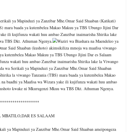
MAKAO MAKUU YA CCM DODOMA
6
tishia Kuangamiza Heshima Na Maisha Ya Familia Yangu, Mpaka Nili
erikali ya Mapinduzi ya Zanzibar Mhe.Omar Said Shaaban (Katikati)
BS) mara baada ya kutembelea Makao Makuu ya TBS Ubungo Jijini Dar
idi Ya Miaka Saba Bila Mafanikio, Mpaka Tiba Ya Asili Iliponiweze
ake ili kujifunza wakati huu ambao Zanzibar inaimarisha Shirika lake
wa TBS Dkt. Athuman Ngenya.
Waziri wa Biashara na Maendeleo ya
mar Said Shaaban (kushoto) akimsikiliza mmoja wa maafisa viwango
E ARIDHISHWA NA HUDUMA ZA TADB KWA WAKULIMA
 ya kutembelea Makao Makuu ya TBS Ubungo Jijini Dar es Salaam
6
jifunza wakati huu ambao Zanzibar inaimarisha Shirika lake la Viwango
ANI WA HAKI KUCHOCHEA UKUAJI WA UCHUMI
da wa Serikali ya Mapinduzi ya Zanzibar Mhe.Omar Said Shaaban
 Shirika la viwango Tanzania (TBS) mara baada ya kutembelea Makao
MCHANGO WA WAZEE: WAZIRI SANGU
na baadhi ya Maafisa wa Wizara yake ili kujifunza wakati huu ambao
6
S.Kushoto kwake ni Mkurugenzi Mkuu wa TBS Dkt. Athuman Ngenya.
*******************
 MBATILO,DAR ES SALAAM
ikali ya Mapinduzi ya Zanzibar Mhe.Omar Said Shaaban ameipongeza