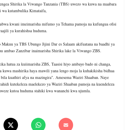
jengea Shirika la Viwango Tanzania (TBS) uwezo wa kuwa na maabara
i wa kutambulika Kimataifa,
wa kwani imeimarisha mifumo ya Tehama pamoja na kufungua ofisi
aajili ya kurahishsa huduma.
Makuu ya TBS Ubungo Jijini Dar es Salaam akifuatana na baadhi ya
huu ambao Zanzibar inaimarisha Shirika lake la Viwango ZBS.
tika hatua za kuiimarisha ZBS, Taasisi hiyo ambayo bado ni changa,
wa kuwa mashirika haya mawili yana lengo moja la kuhakikisha bidhaa
bila kuathiri afya na mazingira". Amesema Waziri Shaaban. Naye
idi kutekeleza maelekezo ya Waziri Shaaban pamoja na kuendeleza
yaweze kutoa huduma stahiki kwa wananchi kwa ujumla.