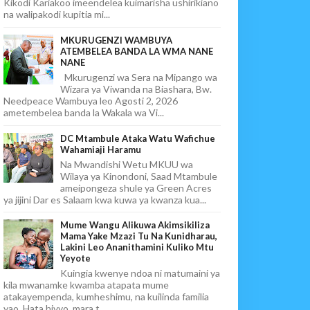
Kikodi Kariakoo imeendelea kuimarisha ushirikiano
na walipakodi kupitia mi...
MKURUGENZI WAMBUYA
ATEMBELEA BANDA LA WMA NANE
NANE
Mkurugenzi wa Sera na Mipango wa
Wizara ya Viwanda na Biashara, Bw.
Needpeace Wambuya leo Agosti 2, 2026
ametembelea banda la Wakala wa Vi...
DC Mtambule Ataka Watu Wafichue
Wahamiaji Haramu
Na Mwandishi Wetu MKUU wa
Wilaya ya Kinondoni, Saad Mtambule
ameipongeza shule ya Green Acres
ya jijini Dar es Salaam kwa kuwa ya kwanza kua...
Mume Wangu Alikuwa Akimsikiliza
Mama Yake Mzazi Tu Na Kunidharau,
Lakini Leo Ananithamini Kuliko Mtu
Yeyote
Kuingia kwenye ndoa ni matumaini ya
kila mwanamke kwamba atapata mume
atakayempenda, kumheshimu, na kuilinda familia
yao. Hata hivyo, mara t...