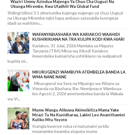
Waziri Ummy Azindua Majengo Ya Chuo Cha Uuguzi Na
Ukunga Mirembe, Kwa Ufadhili Wa Global Fund
Shilingi bilioni 3.1 zimetumika kujenga majengo ya chuo Uuguzi
na Ukunga Mirembe mjini hapa ambayo yatasaidia kuongeza
idadi ya wahitimu...
WAFANYABIASHARA WA KARIAKOO WAAHIDI
KUSHIRIKIANA NA TRA KULIPA KODI KWA HIARI
Kariakoo, 31 Julai, 2026 Mamlaka ya Mapato
Tanzania (TRA) Mkoa wa Kikodi Kariakoo
imeendelea kuimarisha ushirikiano na walipakodi
kupitia mi...
MKURUGENZI WAMBUYA ATEMBELEA BANDA LA
WMA NANE NANE
Mkurugenzi wa Sera na Mipango wa Wizara ya
Viwanda na Biashara, Bw. Needpeace Wambuya
leo Agosti 2, 2026 ametembelea banda la Wakala
wa Vi...
Mume Wangu Alikuwa Akimsikiliza Mama Yake
Mzazi Tu Na Kunidharau, Lakini Leo Ananithamini
Kuliko Mtu Yeyote
Kuingia kwenye ndoa ni matumaini ya kila
mwanamke kwamba atapata mume