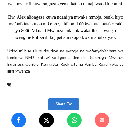
wanawake ilikuwaongoza vyema katika ukuaji wao kiuchumi.
Bw. Alex aliongeza kuwa ndani ya mwaka mmoja, benki hiyo
imefanikiwa kutoa mikopo ya bilioni 100 kwa wanawake zaidi
ya 8000 Mkoani Mwanza huku akiwakaribisha wateja
wengine kufika ili kujipatia mikopo kwa manufaa yao.
Uzinduzi huo uli hudhuriwa na wateja na wafanyabiashara wa
benki ya NMB matawi ya Igoma, Ilemela, Buzuruga, Mwanza
Business Centre, Kenyatta, Rock city na Pamba Road, yote ya
jijini Mwanza
Share To: