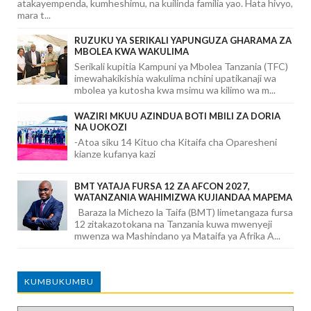
atakayempenda, kumheshimu, na kuilinda familia yao. Hata hivyo,
mara t...
RUZUKU YA SERIKALI YAPUNGUZA GHARAMA ZA
MBOLEA KWA WAKULIMA
Serikali kupitia Kampuni ya Mbolea Tanzania (TFC)
imewahakikishia wakulima nchini upatikanaji wa
mbolea ya kutosha kwa msimu wa kilimo wa m...
WAZIRI MKUU AZINDUA BOTI MBILI ZA DORIA
NA UOKOZI
-Atoa siku 14 Kituo cha Kitaifa cha Oparesheni
kianze kufanya kazi
BMT YATAJA FURSA 12 ZA AFCON 2027,
WATANZANIA WAHIMIZWA KUJIANDAA MAPEMA
Baraza la Michezo la Taifa (BMT) limetangaza fursa
12 zitakazotokana na Tanzania kuwa mwenyeji
mwenza wa Mashindano ya Mataifa ya Afrika A...
KUMBUKUMBU