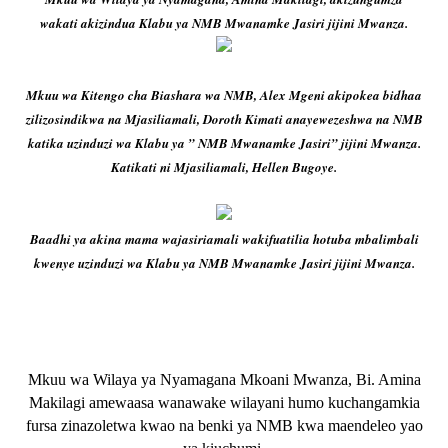
wakati akizindua Klabu ya NMB Mwanamke Jasiri jijini Mwanza.
Mkuu wa Kitengo cha Biashara wa NMB, Alex Mgeni akipokea bidhaa
zilizosindikwa na Mjasiliamali, Doroth Kimati anayewezeshwa na NMB
katika uzinduzi wa Klabu ya ” NMB Mwanamke Jasiri” jijini Mwanza.
Katikati ni Mjasiliamali, Hellen Bugoye.
Baadhi ya akina mama wajasiriamali wakifuatilia hotuba mbalimbali
kwenye uzinduzi wa Klabu ya NMB Mwanamke Jasiri jijini Mwanza.
Mkuu wa Wilaya ya Nyamagana Mkoani Mwanza, Bi. Amina
Makilagi amewaasa wanawake wilayani humo kuchangamkia
fursa zinazoletwa kwao na benki ya NMB kwa maendeleo yao