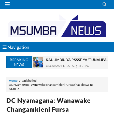


Navigation
BREAKING
KAULIMBIU YA PSSSF YA ‘TUNALIPA J
NEWS
OSCAR ASSENGA
-
Aug 05 2026
TANZANIA KUNUFAIKA NA SH. BILIONI 
OSCAR ASSENGA
-
Aug 05 2026
Home
Unlabelled
DC Nyamagana: Wanawake changamkieni fursa zinazoletwa na
TIRDO YAFICHUA FURSA ZA BIASHARA
NMB
OSCAR ASSENGA
-
Aug 05 2026
WAKAGUZI WA MAFUTA WAIMARISHA UDHIBIT
DC Nyamagana: Wanawake
Alex Sonna
-
Aug 05 2026
Changamkieni Fursa
BARRICK NORTH MARA YAZIDI KUBOR