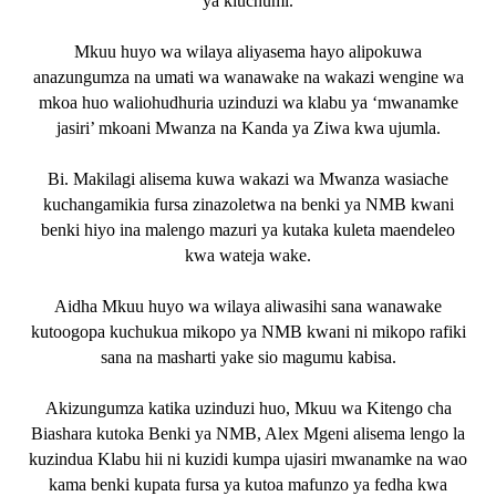
ya kiuchumi.
Mkuu huyo wa wilaya aliyasema hayo alipokuwa
anazungumza na umati wa wanawake na wakazi wengine wa
mkoa huo waliohudhuria uzinduzi wa klabu ya ‘mwanamke
jasiri’ mkoani Mwanza na Kanda ya Ziwa kwa ujumla.
Bi. Makilagi alisema kuwa wakazi wa Mwanza wasiache
kuchangamikia fursa zinazoletwa na benki ya NMB kwani
benki hiyo ina malengo mazuri ya kutaka kuleta maendeleo
kwa wateja wake.
Aidha Mkuu huyo wa wilaya aliwasihi sana wanawake
kutoogopa kuchukua mikopo ya NMB kwani ni mikopo rafiki
sana na masharti yake sio magumu kabisa.
Akizungumza katika uzinduzi huo, Mkuu wa Kitengo cha
Biashara kutoka Benki ya NMB, Alex Mgeni alisema lengo la
kuzindua Klabu hii ni kuzidi kumpa ujasiri mwanamke na wao
kama benki kupata fursa ya kutoa mafunzo ya fedha kwa