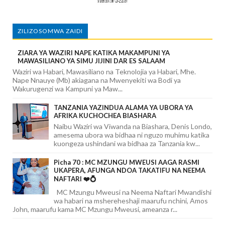
ZILIZOSOMWA ZAIDI
ZIARA YA WAZIRI NAPE KATIKA MAKAMPUNI YA
MAWASILIANO YA SIMU JIJINI DAR ES SALAAM
Waziri wa Habari, Mawasiliano na Teknolojia ya Habari, Mhe.
Nape Nnauye (Mb) akiagana na Mwenyekiti wa Bodi ya
Wakurugenzi wa Kampuni ya Maw...
TANZANIA YAZINDUA ALAMA YA UBORA YA
AFRIKA KUCHOCHEA BIASHARA
Naibu Waziri wa Viwanda na Biashara, Denis Londo,
amesema ubora wa bidhaa ni nguzo muhimu katika
kuongeza ushindani wa bidhaa za Tanzania kw...
Picha 70 : MC MZUNGU MWEUSI AAGA RASMI
UKAPERA, AFUNGA NDOA TAKATIFU NA NEEMA
NAFTARI ❤️💍
MC Mzungu Mweusi na Neema Naftari Mwandishi
wa habari na mshereheshaji maarufu nchini, Amos
John, maarufu kama MC Mzungu Mweusi, ameanza r...