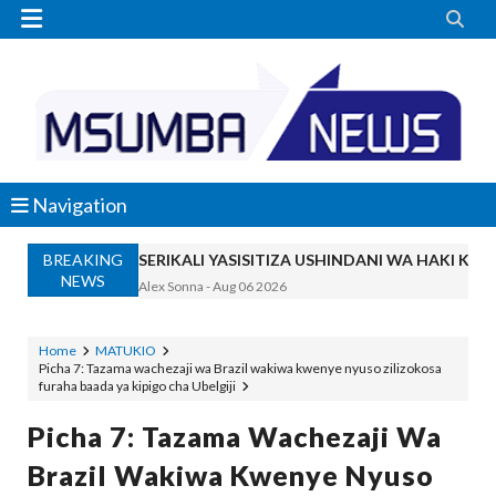


Navigation
BREAKING
SERIKALI YASISITIZA USHINDANI WA HAKI K
NEWS
Alex Sonna
-
Aug 06 2026
SERIKALI INATAMBUA MCHANGO WA W
OSCAR ASSENGA
-
Aug 06 2026
Home
MATUKIO
Picha 7: Tazama wachezaji wa Brazil wakiwa kwenye nyuso zilizokosa
RAIS SAMIA, MUSEVEN WASHUHUDIA M
furaha baada ya kipigo cha Ubelgiji
OSCAR ASSENGA
-
Aug 06 2026
BRELA YATOA ELIMU YA URASIMISHAJI BIASH
Picha 7: Tazama Wachezaji Wa
Alex Sonna
-
Aug 06 2026
Brazil Wakiwa Kwenye Nyuso
DC Mtambule Ataka Watu Wafichue Wa