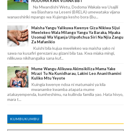
HUDUMA KWA VIJANA BBT
Na Mwandishi Wetu, Dodoma Wakala wa Usajili
wa Biashara na Leseni (BRELA) umewataka vijana
wanaoshiriki mpango wa Kujenga kesho bora (Bu...
Maisha Yangu Yalikuwa Kwenye Giza Nikiwa Sijui
Mwelekeo Wala Milango Yangu Ya Baraka, Mpaka
Usomaji Wa Viganja Ulipofichua Siri Na Njia Zangu
Za Mafanikio
Kuishi bila kujua mwelekeo wa maisha yako ni
sawa na kusafiri gerezani au gizani bila taa. Kwa miaka mingi,
nilikuwa nikihangaika sana kuf...
Mume Wangu Alikuwa Akimsikiliza Mama Yake
Mzazi Tu Na Kunidharau, Lakini Leo Ananithamini
Kuliko Mtu Yeyote
Kuingia kwenye ndoa ni matumaini ya kila
mwanamke kwamba atapata mume
atakayempenda, kumheshimu, na kuilinda familia yao. Hata hivyo,
mara t...
KUMBUKUMBU