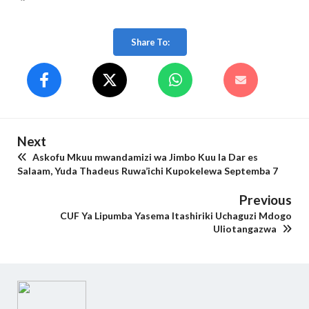
Share To:
Next
Askofu Mkuu mwandamizi wa Jimbo Kuu la Dar es
Salaam, Yuda Thadeus Ruwa’ichi Kupokelewa Septemba 7
Previous
CUF Ya Lipumba Yasema Itashiriki Uchaguzi Mdogo
Uliotangazwa