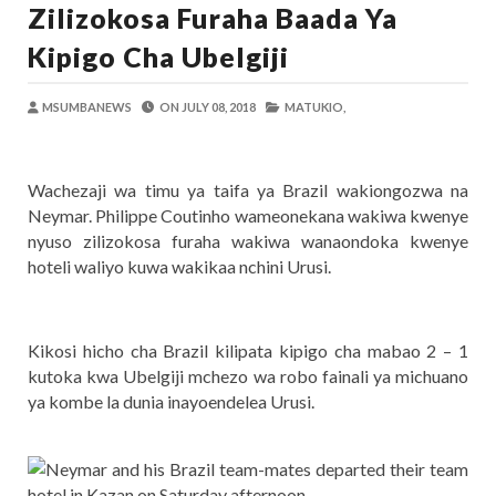
Zilizokosa Furaha Baada Ya
OSCAR ASSENGA
-
Aug 06 2026
Maisha Yangu Yalikuwa Kwenye Giza Niki
Kipigo Cha Ubelgiji
Zawadi
-
Aug 06 2026
MWANRI APOKELEWA MAKAO MAKUU
MSUMBANEWS
ON
JULY 08, 2018
MATUKIO,
OSCAR ASSENGA
-
Aug 06 2026
Umaskini Na Madeni Yalitishia Kuangami
Zawadi
-
Aug 06 2026
Wachezaji wa timu ya taifa ya Brazil wakiongozwa na
Nilitafuta Mtoto Kwa Zaidi Ya Miaka Sa
Neymar. Philippe Coutinho wameonekana wakiwa kwenye
Zawadi
-
Aug 06 2026
nyuso zilizokosa furaha wakiwa wanaondoka kwenye
DKT. SIMBEYE AWATAKA WAKUU WA VYUO KUZ
hoteli waliyo kuwa wakikaa nchini Urusi.
Alex Sonna
-
Aug 06 2026
Kikosi hicho cha Brazil kilipata kipigo cha mabao 2 – 1
kutoka kwa Ubelgiji mchezo wa robo fainali ya michuano
ya kombe la dunia inayoendelea Urusi.