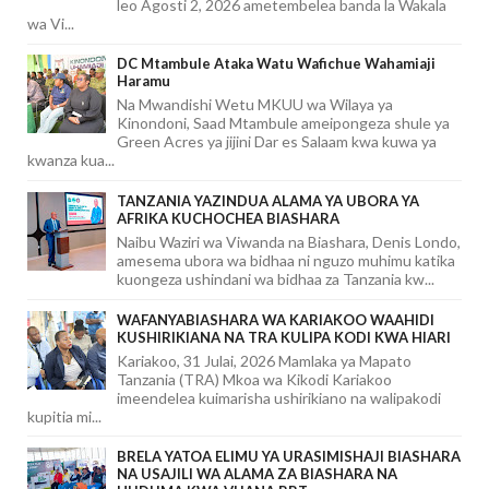
leo Agosti 2, 2026 ametembelea banda la Wakala
wa Vi...
DC Mtambule Ataka Watu Wafichue Wahamiaji
Haramu
Na Mwandishi Wetu MKUU wa Wilaya ya
Kinondoni, Saad Mtambule ameipongeza shule ya
Green Acres ya jijini Dar es Salaam kwa kuwa ya
kwanza kua...
TANZANIA YAZINDUA ALAMA YA UBORA YA
AFRIKA KUCHOCHEA BIASHARA
Naibu Waziri wa Viwanda na Biashara, Denis Londo,
amesema ubora wa bidhaa ni nguzo muhimu katika
kuongeza ushindani wa bidhaa za Tanzania kw...
WAFANYABIASHARA WA KARIAKOO WAAHIDI
KUSHIRIKIANA NA TRA KULIPA KODI KWA HIARI
Kariakoo, 31 Julai, 2026 Mamlaka ya Mapato
Tanzania (TRA) Mkoa wa Kikodi Kariakoo
imeendelea kuimarisha ushirikiano na walipakodi
kupitia mi...
BRELA YATOA ELIMU YA URASIMISHAJI BIASHARA
NA USAJILI WA ALAMA ZA BIASHARA NA