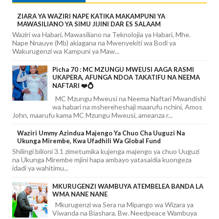
ZIARA YA WAZIRI NAPE KATIKA MAKAMPUNI YA
MAWASILIANO YA SIMU JIJINI DAR ES SALAAM
Waziri wa Habari, Mawasiliano na Teknolojia ya Habari, Mhe.
Nape Nnauye (Mb) akiagana na Mwenyekiti wa Bodi ya
Wakurugenzi wa Kampuni ya Maw...
Picha 70 : MC MZUNGU MWEUSI AAGA RASMI
UKAPERA, AFUNGA NDOA TAKATIFU NA NEEMA
NAFTARI ❤️💍
MC Mzungu Mweusi na Neema Naftari Mwandishi
wa habari na mshereheshaji maarufu nchini, Amos
John, maarufu kama MC Mzungu Mweusi, ameanza r...
Waziri Ummy Azindua Majengo Ya Chuo Cha Uuguzi Na
Ukunga Mirembe, Kwa Ufadhili Wa Global Fund
Shilingi bilioni 3.1 zimetumika kujenga majengo ya chuo Uuguzi
na Ukunga Mirembe mjini hapa ambayo yatasaidia kuongeza
idadi ya wahitimu...
MKURUGENZI WAMBUYA ATEMBELEA BANDA LA
WMA NANE NANE
Mkurugenzi wa Sera na Mipango wa Wizara ya
Viwanda na Biashara, Bw. Needpeace Wambuya