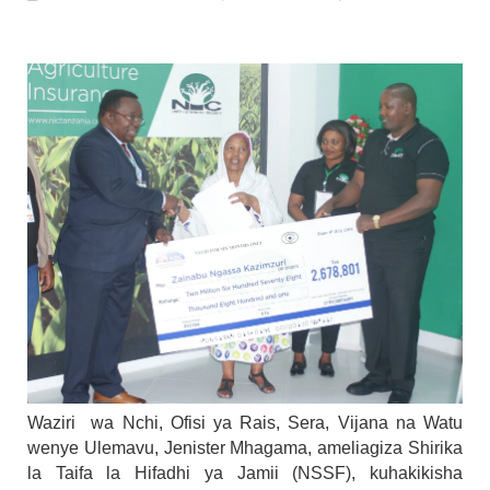
AKWILAPO ATOA WITO ELIMU, AMANI 
MSUMBA
-
Aug 07 2026
UTALII KIDIJITALI NDIO HABARI YA D
MSUMBA
-
Aug 07 2026
WANAFUNZI WA MTEMI MAZENGO WATO
MSUMBA
-
Aug 07 2026
LONDO AITAKA FCC KUWAFIKIA WANANCHI W
Alex Sonna
-
Aug 07 2026
BOT YAZINDUA KIELELEZO CHA FAIDA
OSCAR ASSENGA
-
Aug 07 2026
TBS YASISITIZA UBORA WA BIDHAA KUWA CHA
Alex Sonna
-
Aug 07 2026
Waziri wa Nchi, Ofisi ya Rais, Sera, Vijana na Watu
wenye Ulemavu, Jenister Mhagama, ameliagiza Shirika
la Taifa la Hifadhi ya Jamii (NSSF), kuhakikisha