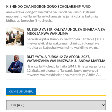
KISHINDO CHA NGORONGORO SCHOLARSHIP FUND
amewataka viongozi wa mikoa ya Kanda ya Kusini kutumia
maonesho ya Nane Nane kuhamasisha jamii kula na kutumia
bidhaa za korosho ili kuchoch...
RUZUKU YA SERIKALI YAPUNGUZA GHARAMA ZA
MBOLEA KWA WAKULIMA
Serikali kupitia Kampuni ya Mbolea Tanzania (TFC)
imewahakikishia wakulima nchini upatikanaji wa
mbolea ya kutosha kwa msimu wa kilimo wa m...
BMT YATAJA FURSA 12 ZA AFCON 2027,
WATANZANIA WAHIMIZWA KUJIANDAA MAPEMA
Baraza la Michezo la Taifa (BMT) limetangaza fursa
12 zitakazotokana na Tanzania kuwa mwenyeji
mwenza wa Mashindano ya Mataifa ya Afrika A...
KUMBUKUMBU