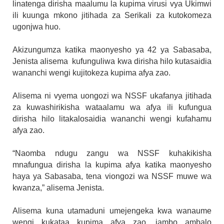
linatenga dirisha maalumu la kupima virusi vya Ukimwi
ili kuunga mkono jitihada za Serikali za kutokomeza
ugonjwa huo.
Akizungumza katika maonyesho ya 42 ya Sabasaba,
Jenista alisema kufunguliwa kwa dirisha hilo kutasaidia
wananchi wengi kujitokeza kupima afya zao.
Alisema ni vyema uongozi wa NSSF ukafanya jitihada
za kuwashirikisha wataalamu wa afya ili kufungua
dirisha hilo litakalosaidia wananchi wengi kufahamu
afya zao.
“Naomba ndugu zangu wa NSSF kuhakikisha
mnafungua dirisha la kupima afya katika maonyesho
haya ya Sabasaba, tena viongozi wa NSSF muwe wa
kwanza,” alisema Jenista.
Alisema kuna utamaduni umejengeka kwa wanaume
wengi kukataa kupima afya zao, jambo ambalo