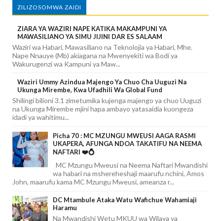
ZILIZOSOMWA ZAIDI
ZIARA YA WAZIRI NAPE KATIKA MAKAMPUNI YA
MAWASILIANO YA SIMU JIJINI DAR ES SALAAM
Waziri wa Habari, Mawasiliano na Teknolojia ya Habari, Mhe.
Nape Nnauye (Mb) akiagana na Mwenyekiti wa Bodi ya
Wakurugenzi wa Kampuni ya Maw...
Waziri Ummy Azindua Majengo Ya Chuo Cha Uuguzi Na
Ukunga Mirembe, Kwa Ufadhili Wa Global Fund
Shilingi bilioni 3.1 zimetumika kujenga majengo ya chuo Uuguzi
na Ukunga Mirembe mjini hapa ambayo yatasaidia kuongeza
idadi ya wahitimu...
Picha 70 : MC MZUNGU MWEUSI AAGA RASMI
UKAPERA, AFUNGA NDOA TAKATIFU NA NEEMA
NAFTARI ❤️💍
MC Mzungu Mweusi na Neema Naftari Mwandishi
wa habari na mshereheshaji maarufu nchini, Amos
John, maarufu kama MC Mzungu Mweusi, ameanza r...
DC Mtambule Ataka Watu Wafichue Wahamiaji
Haramu
Na Mwandishi Wetu MKUU wa Wilaya ya