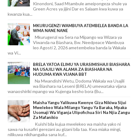
Kinondoni, Saad Mtambule ameipongeza shule ya
Green Acres ya jijini Dar es Salaam kwa kuwa ya
kwanza kua...
MKURUGENZI WAMBUYA ATEMBELEA BANDA LA
WMA NANE NANE
Mkurugenzi wa Sera na Mipango wa Wizara ya
Viwanda na Biashara, Bw. Needpeace Wambuya
leo Agosti 2, 2026 ametembelea banda la Wakala
wa Vi...
BRELA YATOA ELIMU YA URASIMISHAJI BIASHARA
NA USAJILI WA ALAMA ZA BIASHARA NA
HUDUMA KWA VIJANA BBT
Na Mwandishi Wetu, Dodoma Wakala wa Usajili
wa Biashara na Leseni (BRELA) umewataka vijana
wanaoshiriki mpango wa Kujenga kesho bora (Bu...
Maisha Yangu Yalikuwa Kwenye Giza Nikiwa Sijui
Mwelekeo Wala Milango Yangu Ya Baraka, Mpaka
Usomaji Wa Viganja Ulipofichua Siri Na Njia Zangu
Za Mafanikio
Kuishi bila kujua mwelekeo wa maisha yako ni
sawa na kusafiri gerezani au gizani bila taa. Kwa miaka mingi,
nilikuwa nikihangaika sana kuf...