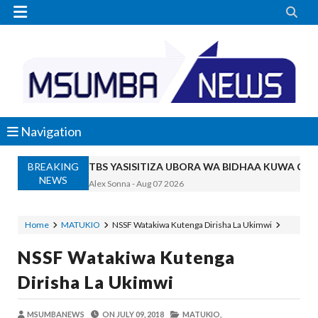


Navigation
TBS YASISITIZA UBORA WA BIDHAA KUWA CHA
Alex Sonna
-
Aug 07 2026
BREAKING
NEWS
WAZIRI NANAUKA AIPONGEZA TARUR
Unknown
-
Aug 07 2026
WACHIMBAJI WADOGO NAMUNGO WAO
Home
MATUKIO
NSSF Watakiwa Kutenga Dirisha La Ukimwi
OSCAR ASSENGA
-
Aug 07 2026
NSSF Watakiwa Kutenga
EWURA KANDA YA KATI YATOA WITO KUHUSU
Alex Sonna
-
Aug 07 2026
Dirisha La Ukimwi
WASIRA AWAPONGEZA NA KUWAAGA 
MSUMBA
-
Aug 07 2026
MSUMBANEWS
ON
JULY 09, 2018
MATUKIO,