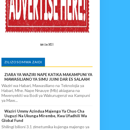
IA 88
EKEZAJI
ZILIZOSOMWA ZAIDI
ZIARA YA WAZIRI NAPE KATIKA MAKAMPUNI YA
MAWASILIANO YA SIMU JIJINI DAR ES SALAAM
Waziri wa Habari, Mawasiliano na Teknolojia ya
Habari, Mhe. Nape Nnauye (Mb) akiagana na
Mwenyekiti wa Bodi ya Wakurugenzi wa Kampuni
ya Maw...
Waziri Ummy Azindua Majengo Ya Chuo Cha
Uuguzi Na Ukunga Mirembe, Kwa Ufadhili Wa
Global Fund
Shilingi bilioni 3.1 zimetumika kujenga majengo ya