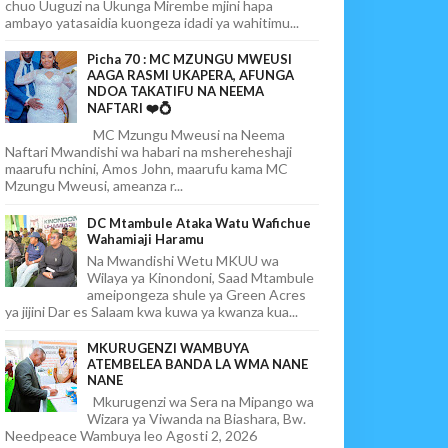
chuo Uuguzi na Ukunga Mirembe mjini hapa
ambayo yatasaidia kuongeza idadi ya wahitimu...
Picha 70 : MC MZUNGU MWEUSI
AAGA RASMI UKAPERA, AFUNGA
NDOA TAKATIFU NA NEEMA
NAFTARI ❤️💍
MC Mzungu Mweusi na Neema
Naftari Mwandishi wa habari na mshereheshaji
maarufu nchini, Amos John, maarufu kama MC
Mzungu Mweusi, ameanza r...
DC Mtambule Ataka Watu Wafichue
Wahamiaji Haramu
Na Mwandishi Wetu MKUU wa
Wilaya ya Kinondoni, Saad Mtambule
ameipongeza shule ya Green Acres
ya jijini Dar es Salaam kwa kuwa ya kwanza kua...
MKURUGENZI WAMBUYA
ATEMBELEA BANDA LA WMA NANE
NANE
Mkurugenzi wa Sera na Mipango wa
Wizara ya Viwanda na Biashara, Bw.
Needpeace Wambuya leo Agosti 2, 2026