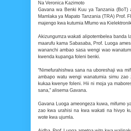
Na Veronica Kazimoto
Gavana wa Benki Kuu ya Tanzania (BoT) 
Mamlaka ya Mapato Tanzania (TRA) Prof. 
majengo kwa kutumia Mfumo wa Kielektronik
Akizungumza wakati alipotembelea banda la
maarufu kama Sabasaba, Prof. Luoga ame
wananchi ambao sasa wengi wao wanatumia
kwenda kupanga foleni benki.
“Nimefurahishwa sana na uboreshaji wa mif
ambapo watu wengi wanatumia simu zao z
kukaa kwenye foleni. Hii ni moja ya mabo
sana,” alisema Gavana.
Gavana Luoga ameongeza kuwa, mifumo ya m
zao kwa urahisi na kwa wakati na hivyo 
wote kwa ujumla.
Aidha, Prof. Luoga ametoa wito kwa walipa