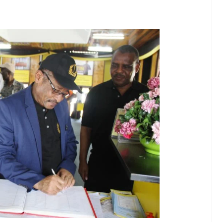
KUONGEZA MSUKUMO WA MAFUTA (PS3) MULEBA WAFIKIA ASILIM
I WA MAISHA YA KILA MTANZANIA
A WANANCHI WENGI ZAIDI KUCHOCHEA THAMANI YA MAZAO
EZO CHA FAIDA REJEA YA DHAMANA ZA SERIKALI KUBORESHA UW
6
DHAA KUWA CHACHU YA BIASHARA NA ULINZI WA MLAJI
E ZAO LA PARACHICHI