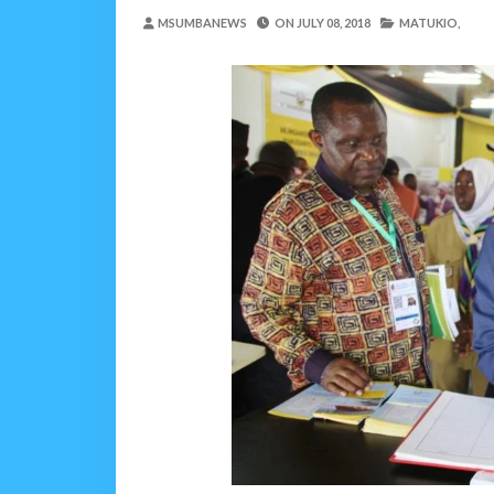
MRADI WA KITUO CHA 
MSUMBANEWS
ON
JULY 08, 2018
MATUKIO,
MSUMBA
-
Aug 07 2026
NHIF: BIMA YA AFYA NI MSING
Alex Sonna
-
Aug 07 2026
LONDO AITAKA FCC KUWAFIKI
Alex Sonna
-
Aug 07 2026
BOT YAZINDUA KIELEL
OSCAR ASSENGA
-
Aug 07 202
TBS YASISITIZA UBORA WA BI
Alex Sonna
-
Aug 07 2026
WRRB YAJA NA UBUNIFU KWENY
Alex Sonna
-
Aug 08 2026