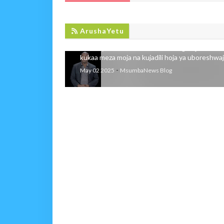
WAFANYABIASHARA WALIOMBA JIJI
MEZA MOJA YA MAJADILIANO
ArushaYetu
Wafanyabiashara wa Stendi Ndogo Jijini Arusha
kukaa meza moja na kujadili hoja ya uboreshwaji 
-
May 02 2025
MsumbaNews Blog