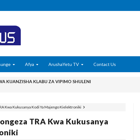
Bunge
Afya
ArushaYetu TV
Contact Us
 KUANZISHA KLABU ZA VIPIMO SHULENI
 TAMISEMI KUTEKELEZA KIKAMILIFU JUKUMU LA USIMAMIZI WA
A Kwa Kukusanya Kodi Ya Majengo Kielektroniki
 MAENDELEO YA UJENZI WA PUMP STATION NAMBA 3-MRADI W
pongeza TRA Kwa Kukusanya
6
EZA THAMANI YA MAZAO WAZAA FURSA MPYA ZA VIWANDA
oniki