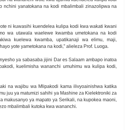
 nchini yanatokana na kodi mbalimbali zinazolipwa na
te ni kuwasihi kuendelea kulipa kodi kwa wakati kwani
fumo wa utawala waelewe kwamba umetokana na kodi
akiwa kuelewa kwamba, upatikanaji wa elimu, maji,
o yote yametokana na kodi,” alieleza Prof. Luoga.
nyesho ya sabasaba jijini Dar es Salaam ambapo inatoa
ipakodi, kuelimisha wananchi umuhimu wa kulipa kodi,
ki na wajibu wa Mlipakodi kama ilivyoainishwa katika
u juu ya matumizi sahihi ya Mashine za Kielektroniki za
a makusanyo ya mapato ya Serikali, na kupokea maoni,
zo mbalimbali kutoka kwa wananchi.