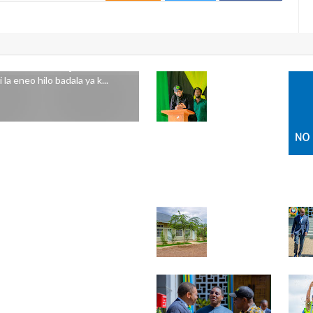
 LA ARUSHA KUKAA
 wameliomba Jiji la Arusha
la eneo hilo badala ya k...