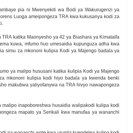
ambaye pia ni Mwenyekiti wa Bodi ya Wakurugenzi ya
Florens Luoga ameipongeza TRA kwa kukusanya kodi za
i.
 TRA katika Maonyesho ya 42 ya Biashara ya Kimataifa
sema kuwa, mfumo huo umesaidia kupunguza adha kwa
 simu za mkononi kulipia Kodi ya Majengo badala ya
umo ya malipo hususani katika kulipia Kodi ya Majengo
a mkononi kulipia kodi hiyo badala ya kwenda benki
resho makubwa yaliyofanywa na TRA hivyo nawapongeza
alipo inapoboreshwa husaidia walipakodi kulipa kodi
kuongeza mapato ya Serikali kwa manufaa ya wananchi
kodi na wananchi wote kwa ujumla kuendelea kulipa kodi