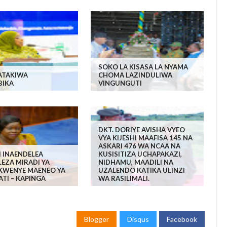
SOKO LA KISASA LA NYAMA
ATAKIWA
CHOMA LAZINDULIWA
BIKA
VINGUNGUTI
DKT. DORIYE AVISHA VYEO
VYA KIJESHI MAAFISA 145 NA
ASKARI 476 WA NCAA NA
I INAENDELEA
KUSISITIZA UCHAPAKAZI,
EZA MIRADI YA
NIDHAMU, MAADILI NA
KWENYE MAENEO YA
UZALENDO KATIKA ULINZI
TI – KAPINGA
WA RASILIMALI.
Blogger
Disqus
Facebook