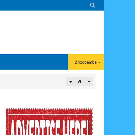

Zilizobamba
 DART
A EACOP