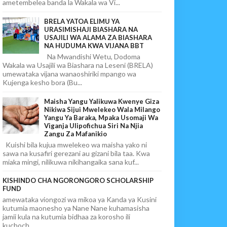
ametembelea banda la Wakala wa Vi...
BRELA YATOA ELIMU YA
URASIMISHAJI BIASHARA NA
USAJILI WA ALAMA ZA BIASHARA
NA HUDUMA KWA VIJANA BBT
Na Mwandishi Wetu, Dodoma
Wakala wa Usajili wa Biashara na Leseni (BRELA)
umewataka vijana wanaoshiriki mpango wa
Kujenga kesho bora (Bu...
Maisha Yangu Yalikuwa Kwenye Giza
Nikiwa Sijui Mwelekeo Wala Milango
Yangu Ya Baraka, Mpaka Usomaji Wa
Viganja Ulipofichua Siri Na Njia
Zangu Za Mafanikio
Kuishi bila kujua mwelekeo wa maisha yako ni
sawa na kusafiri gerezani au gizani bila taa. Kwa
miaka mingi, nilikuwa nikihangaika sana kuf...
KISHINDO CHA NGORONGORO SCHOLARSHIP
FUND
amewataka viongozi wa mikoa ya Kanda ya Kusini
kutumia maonesho ya Nane Nane kuhamasisha
jamii kula na kutumia bidhaa za korosho ili
kuchoch...