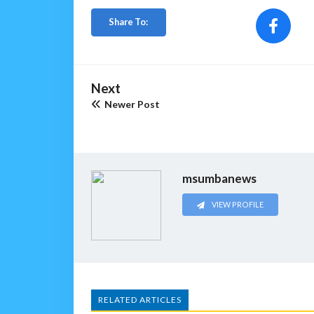
Share To:
Next
Newer Post
msumbanews
VIEW PROFILE
RELATED ARTICLES