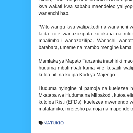
kwa wakati kwa sababu maendeleo yaliyopo
wananchi hao.
“Wito wangu kwa walipakodi na wananchi wo
faida zote wanazozipata kutokana na m
mbalimbali wanazozilipa. Wanachi wanat
barabara, umeme na mambo mengine kama hay
Mamlaka ya Mapato Tanzania inashiriki mao
huduma mbalimbali kama vile kusajili wal
kutoa bili na kulipa Kodi ya Majengo.
Huduma nyingine ni pamoja na kuelezea ha
Mkataba wa Huduma na Mlipakodi, kutoa elim
kutolea Risti (EFDs), kuelezea mwenendo w
malalamiko, mrejesho pamoja na mapendeke
MATUKIO