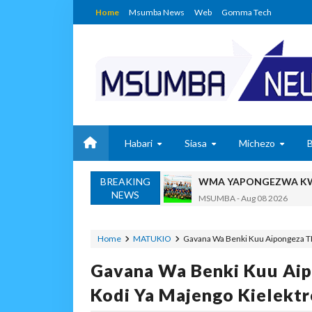
Home
Msumba News
Web
Gomma Tech
Habari
Siasa
Michezo
BREAKING
WMA YAPONGEZWA KWA
NEWS
MSUMBA
-
Aug 08 2026
PROF. SHEMDOE AHAIDI
MSUMBA
-
Aug 08 2026
Home
MATUKIO
Gavana Wa Benki Kuu Aipongeza TR
TPDC YARIDHISHWA NA
Gavana Wa Benki Kuu Ai
OSCAR ASSENGA
-
Aug 07 202
MKAKATI WA SERIKALI KUONG
Kodi Ya Majengo Kielektr
Alex Sonna
-
Aug 07 2026