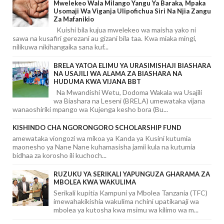
Mwelekeo Wala Milango Yangu Ya Baraka, Mpaka
Usomaji Wa Viganja Ulipofichua Siri Na Njia Zangu
Za Mafanikio
Kuishi bila kujua mwelekeo wa maisha yako ni
sawa na kusafiri gerezani au gizani bila taa. Kwa miaka mingi,
nilikuwa nikihangaika sana kuf...
BRELA YATOA ELIMU YA URASIMISHAJI BIASHARA
NA USAJILI WA ALAMA ZA BIASHARA NA
HUDUMA KWA VIJANA BBT
Na Mwandishi Wetu, Dodoma Wakala wa Usajili
wa Biashara na Leseni (BRELA) umewataka vijana
wanaoshiriki mpango wa Kujenga kesho bora (Bu...
KISHINDO CHA NGORONGORO SCHOLARSHIP FUND
amewataka viongozi wa mikoa ya Kanda ya Kusini kutumia
maonesho ya Nane Nane kuhamasisha jamii kula na kutumia
bidhaa za korosho ili kuchoch...
RUZUKU YA SERIKALI YAPUNGUZA GHARAMA ZA
MBOLEA KWA WAKULIMA
Serikali kupitia Kampuni ya Mbolea Tanzania (TFC)
imewahakikishia wakulima nchini upatikanaji wa
mbolea ya kutosha kwa msimu wa kilimo wa m...