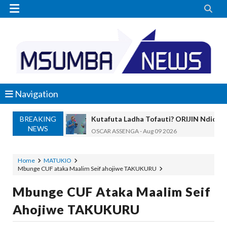


Navigation
BREAKING
Kutafuta Ladha Tofauti? ORIJIN Ndio 
NEWS
OSCAR ASSENGA
-
Aug 09 2026
DKT AKWILAPO: WIZARA YA ARDHI IK
MSUMBA
-
Aug 09 2026
Home
MATUKIO
Mbunge CUF ataka Maalim Seif ahojiwe TAKUKURU
SERIKALI YATENGA BILIONI 38 KUPIMA 
OSCAR ASSENGA
-
Aug 09 2026
Mbunge CUF Ataka Maalim Seif
Maneno Yangu Yalidharauka Kila Nilipo
Ahojiwe TAKUKURU
Zawadi
-
Aug 09 2026
Nilitaka Dhulumiwa Kiwanja Changu Cha