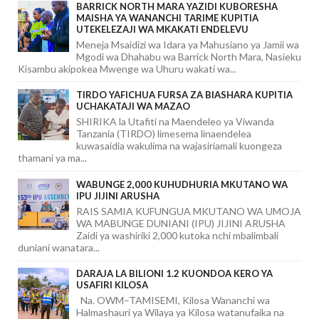
BARRICK NORTH MARA YAZIDI KUBORESHA
MAISHA YA WANANCHI TARIME KUPITIA
UTEKELEZAJI WA MKAKATI ENDELEVU
Meneja Msaidizi wa Idara ya Mahusiano ya Jamii wa
Mgodi wa Dhahabu wa Barrick North Mara, Nasieku
Kisambu akipokea Mwenge wa Uhuru wakati wa...
TIRDO YAFICHUA FURSA ZA BIASHARA KUPITIA
UCHAKATAJI WA MAZAO
SHIRIKA la Utafiti na Maendeleo ya Viwanda
Tanzania (TIRDO) limesema linaendelea
kuwasaidia wakulima na wajasiriamali kuongeza
thamani ya ma...
WABUNGE 2,000 KUHUDHURIA MKUTANO WA
IPU JIJINI ARUSHA
RAIS SAMIA KUFUNGUA MKUTANO WA UMOJA
WA MABUNGE DUNIANI (IPU) JIJINI ARUSHA
Zaidi ya washiriki 2,000 kutoka nchi mbalimbali
duniani wanatara...
DARAJA LA BILIONI 1.2 KUONDOA KERO YA
USAFIRI KILOSA
Na. OWM–TAMISEMI, Kilosa Wananchi wa
Halmashauri ya Wilaya ya Kilosa watanufaika na