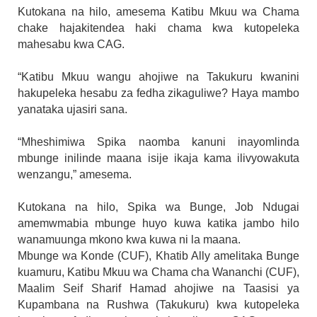
Kutokana na hilo, amesema Katibu Mkuu wa Chama
chake hajakitendea haki chama kwa kutopeleka
mahesabu kwa CAG.
“Katibu Mkuu wangu ahojiwe na Takukuru kwanini
hakupeleka hesabu za fedha zikaguliwe? Haya mambo
yanataka ujasiri sana.
“Mheshimiwa Spika naomba kanuni inayomlinda
mbunge inilinde maana isije ikaja kama ilivyowakuta
wenzangu,” amesema.
Kutokana na hilo, Spika wa Bunge, Job Ndugai
amemwmabia mbunge huyo kuwa katika jambo hilo
wanamuunga mkono kwa kuwa ni la maana.
Mbunge wa Konde (CUF), Khatib Ally amelitaka Bunge
kuamuru, Katibu Mkuu wa Chama cha Wananchi (CUF),
Maalim Seif Sharif Hamad ahojiwe na Taasisi ya
Kupambana na Rushwa (Takukuru) kwa kutopeleka