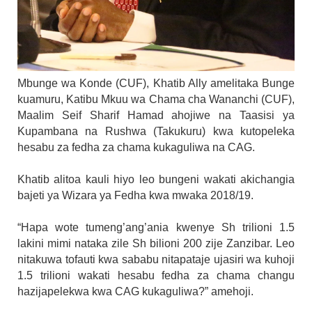
Mbunge wa Konde (CUF), Khatib Ally amelitaka Bunge
kuamuru, Katibu Mkuu wa Chama cha Wananchi (CUF),
Maalim Seif Sharif Hamad ahojiwe na Taasisi ya
Kupambana na Rushwa (Takukuru) kwa kutopeleka
hesabu za fedha za chama kukaguliwa na CAG.
Khatib alitoa kauli hiyo leo bungeni wakati akichangia
bajeti ya Wizara ya Fedha kwa mwaka 2018/19.
“Hapa wote tumeng’ang’ania kwenye Sh trilioni 1.5
lakini mimi nataka zile Sh bilioni 200 zije Zanzibar. Leo
nitakuwa tofauti kwa sababu nitapataje ujasiri wa kuhoji
1.5 trilioni wakati hesabu fedha za chama changu
hazijapelekwa kwa CAG kukaguliwa?” amehoji.