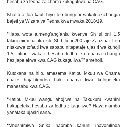
hesabu za fedha za chama kukaguliwa na CAG.
Khatib alitoa kauli hiyo leo bungeni wakati akichangia
bajeti ya Wizara ya Fedha kwa mwaka 2018/19.
“Hapa wote tumeng’ang’ania kwenye Sh trilioni 1.5
lakini mimi nataka zile Sh bilioni 200 zije Zanzibar. Leo
nitakuwa tofauti kwa sababu nitapataje ujasiri wa kuhoji
1.5 trilioni wakati hesabu fedha za chama changu
hazijapelekwa kwa CAG kukaguliwa?” amehoji.
Kutokana na hilo, amesema Katibu Mkuu wa Chama
chake hajakitendea haki chama kwa kutopeleka
mahesabu kwa CAG.
“Katibu Mkuu wangu ahojiwe na Takukuru kwanini
hakupeleka hesabu za fedha zikaguliwe? Haya mambo
yanataka ujasiri sana.
“Mheshimiwa Spika naomba kanuni inayomlinda