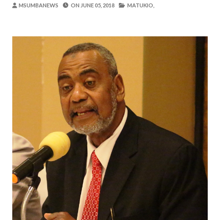
Zawadi
-
Aug 09 2026
MSUMBANEWS
ON
JUNE 05, 2018
MATUKIO,
SOKO BUBU LA MADINI LAGUNDULIWA J
MSUMBA
-
Aug 09 2026
Nilihofia Moto Na Majanga Yaliyokuwa Y
Zawadi
-
Aug 09 2026
WAZIRI AKWILAPO AITAKA MIKOA NA
MSUMBA
-
Aug 09 2026
RAIS WA AFDB AHITIMISHA ZIARA T
MSUMBA
-
Aug 09 2026
TBS YATOA ELIMU YA UZINGATIAJI 
OSCAR ASSENGA
-
Aug 09 2026