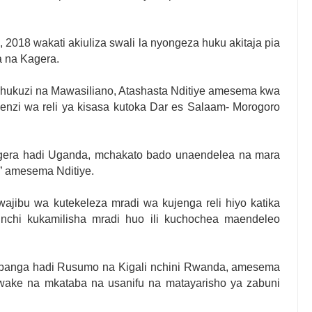
 2018 wakati akiuliza swali la nyongeza huku akitaja pia
a na Kagera.
 Uchukuzi na Mawasiliano, Atashasta Nditiye amesema kwa
ujenzi wa reli ya kisasa kutoka Dar es Salaam- Morogoro
agera hadi Uganda, mchakato bado unaendelea na mara
” amesema Nditiye.
wajibu wa kutekeleza mradi wa kujenga reli hiyo katika
nchi kukamilisha mradi huo ili kuchochea maendeleo
Kabanga hadi Rusumo na Kigali nchini Rwanda, amesema
i wake na mkataba na usanifu na matayarisho ya zabuni