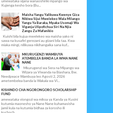
umewataka vijana wanaoshiriki mpango wa
Kujenga kesho bora (Bu...
Maisha Yangu Yalikuwa Kwenye Giza
Nikiwa Sijui Mwelekeo Wala Milango
Yangu Ya Baraka, Mpaka Usomaji Wa
Viganja Ulipofichua Siri Na Njia
Zangu Za Mafanikio
Kuishi bila kujua mwelekeo wa maisha yako ni
sawa na kusafiri gerezani au gizani bila taa. Kwa
miaka mingi, nilikuwa nikihangaika sana kuf...
MKURUGENZI WAMBUYA
ATEMBELEA BANDA LA WMA NANE
NANE
Mkurugenzi wa Sera na Mipango wa
Wizara ya Viwanda na Biashara, Bw.
Needpeace Wambuya leo Agosti 2, 2026
ametembelea banda la Wakala wa Vi...
KISHINDO CHA NGORONGORO SCHOLARSHIP
FUND
amewataka viongozi wa mikoa ya Kanda ya Kusini
kutumia maonesho ya Nane Nane kuhamasisha
jamii kula na kutumia bidhaa za korosho ili
kuchoch...