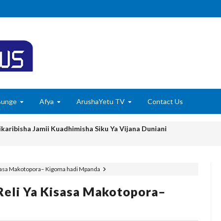
Bunge
Afya
ArushaYetu TV
Contact Us
karibisha Jamii Kuadhimisha Siku Ya Vijana Duniani
E ZAO LA PARACHICHI
isasa Makotopora– Kigoma hadi Mpanda
 KUANZISHA KLABU ZA VIPIMO SHULENI
Reli Ya Kisasa Makotopora–
Kile Kwa Miaka Kumi, Mpaka Nyota Yangu Ya Uongozi Iliposafishwa Na