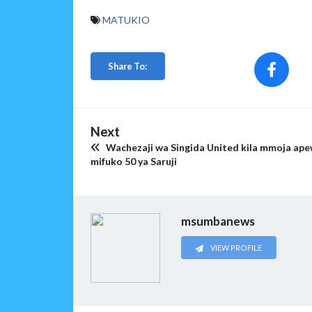
MATUKIO
Share To:
Next
Wachezaji wa Singida United kila mmoja ap
mifuko 50 ya Saruji
msumbanews
VIEW PROFILE