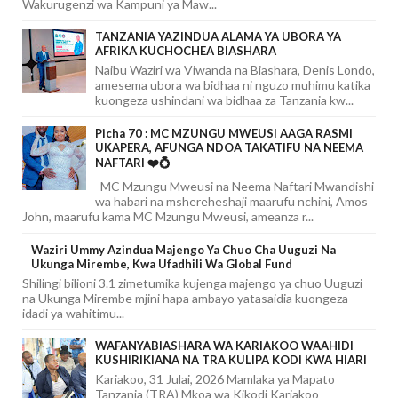
Wakurugenzi wa Kampuni ya Maw...
TANZANIA YAZINDUA ALAMA YA UBORA YA
AFRIKA KUCHOCHEA BIASHARA
Naibu Waziri wa Viwanda na Biashara, Denis Londo,
amesema ubora wa bidhaa ni nguzo muhimu katika
kuongeza ushindani wa bidhaa za Tanzania kw...
Picha 70 : MC MZUNGU MWEUSI AAGA RASMI
UKAPERA, AFUNGA NDOA TAKATIFU NA NEEMA
NAFTARI ❤️💍
MC Mzungu Mweusi na Neema Naftari Mwandishi
wa habari na mshereheshaji maarufu nchini, Amos
John, maarufu kama MC Mzungu Mweusi, ameanza r...
Waziri Ummy Azindua Majengo Ya Chuo Cha Uuguzi Na
Ukunga Mirembe, Kwa Ufadhili Wa Global Fund
Shilingi bilioni 3.1 zimetumika kujenga majengo ya chuo Uuguzi
na Ukunga Mirembe mjini hapa ambayo yatasaidia kuongeza
idadi ya wahitimu...
WAFANYABIASHARA WA KARIAKOO WAAHIDI
KUSHIRIKIANA NA TRA KULIPA KODI KWA HIARI
Kariakoo, 31 Julai, 2026 Mamlaka ya Mapato
Tanzania (TRA) Mkoa wa Kikodi Kariakoo