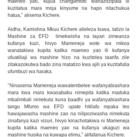
maeneo yao, kujua changamoto wanazozipata ili
kuzitatua mara moja kinyume na hapo nitachukua
hatua," alisema Kichere.
Aidha, Kamishna Mkuu Kichere alieleza kuwa, tatizo la
Mashine za EFD limekwisha na tayari zimeanza
kufanya kazi, hivyo Mameneja wote wa mikoa
wanatakiwa kupita katika maeneo yao ili kufanya
ufuatiliaji wa mashine hizo na kuzitolea taarifa zile
zitakazokutwa bado zina matatizo kwa ajili ya kuzitafutia
ufumbuzi wa haraka.
"Ninasema Mameneja wawatembelee wafanyabiashara
mara kwa mara kwasababu nimepita katika maduka
mbalimbali nimekuta kuna baadhi ya wafanyabiashara
tangu Mfumo wa EFD upate hitilafu mpaka leo
hawajawasha mashine zao na nilipoziwasha nimekuta
zinafanya kazi vizuri, hivyo kinachotakiwa ni Mameneja
kupita katika maeneo yao na kufanya ukaguzi wa
mashine husika na kuwapa elimu," alifafanua Kichere.