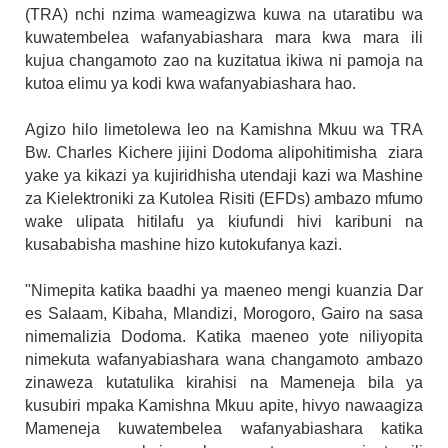
(TRA) nchi nzima wameagizwa kuwa na utaratibu wa
kuwatembelea wafanyabiashara mara kwa mara ili
kujua changamoto zao na kuzitatua ikiwa ni pamoja na
kutoa elimu ya kodi kwa wafanyabiashara hao.
Agizo hilo limetolewa leo na Kamishna Mkuu wa TRA
Bw. Charles Kichere jijini Dodoma alipohitimisha ziara
yake ya kikazi ya kujiridhisha utendaji kazi wa Mashine
za Kielektroniki za Kutolea Risiti (EFDs) ambazo mfumo
wake ulipata hitilafu ya kiufundi hivi karibuni na
kusababisha mashine hizo kutokufanya kazi.
"Nimepita katika baadhi ya maeneo mengi kuanzia Dar
es Salaam, Kibaha, Mlandizi, Morogoro, Gairo na sasa
nimemalizia Dodoma. Katika maeneo yote niliyopita
nimekuta wafanyabiashara wana changamoto ambazo
zinaweza kutatulika kirahisi na Mameneja bila ya
kusubiri mpaka Kamishna Mkuu apite, hivyo nawaagiza
Mameneja kuwatembelea wafanyabiashara katika