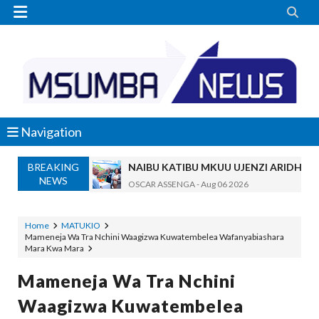


Navigation
BREAKING
NAIBU KATIBU MKUU UJENZI ARIDHI
NEWS
OSCAR ASSENGA
-
Aug 06 2026
DKT. MSONDE: TBA NI KITOVU CHA FURSA ZA U
Alex Sonna
-
Aug 06 2026
Home
MATUKIO
Mameneja Wa Tra Nchini Waagizwa Kuwatembelea Wafanyabiashara
NAIBU WAZIRI MAHUNDI ASHIRIKI MAP
Mara Kwa Mara
MSUMBA
-
Aug 05 2026
WMA YAENDELEA KUTOA ELIMU YA V
Mameneja Wa Tra Nchini
MSUMBA
-
Aug 05 2026
Waagizwa Kuwatembelea
KISHINDO CHA NGORONGORO SCHOLARSHIP