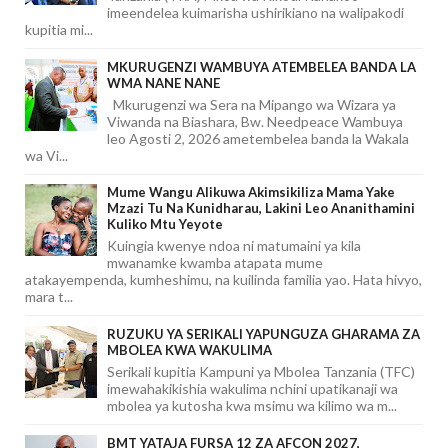
imeendelea kuimarisha ushirikiano na walipakodi
kupitia mi...
MKURUGENZI WAMBUYA ATEMBELEA BANDA LA
WMA NANE NANE
Mkurugenzi wa Sera na Mipango wa Wizara ya
Viwanda na Biashara, Bw. Needpeace Wambuya
leo Agosti 2, 2026 ametembelea banda la Wakala
wa Vi...
Mume Wangu Alikuwa Akimsikiliza Mama Yake
Mzazi Tu Na Kunidharau, Lakini Leo Ananithamini
Kuliko Mtu Yeyote
Kuingia kwenye ndoa ni matumaini ya kila
mwanamke kwamba atapata mume
atakayempenda, kumheshimu, na kuilinda familia yao. Hata hivyo,
mara t...
RUZUKU YA SERIKALI YAPUNGUZA GHARAMA ZA
MBOLEA KWA WAKULIMA
Serikali kupitia Kampuni ya Mbolea Tanzania (TFC)
imewahakikishia wakulima nchini upatikanaji wa
mbolea ya kutosha kwa msimu wa kilimo wa m...
BMT YATAJA FURSA 12 ZA AFCON 2027,