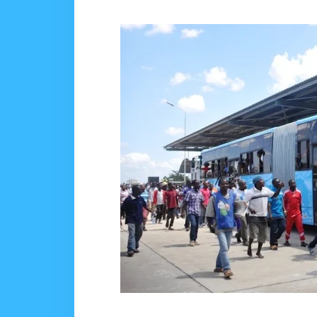
WATUMISHI WA WIZARA
MSUMBA
-
Aug 07 2026
KIELELEZO KIPYA CHA
MSUMBA
-
Aug 07 2026
Maisha Yangu Yalirudi N
Zawadi
-
Aug 07 2026
Nilitamani Sana Kupata
Zawadi
-
Aug 07 2026
WACHIMBAJI WADOGO 
OSCAR ASSENGA
-
Aug 07 202
EWURA KANDA YA KATI YATOA
Alex Sonna
-
Aug 07 2026