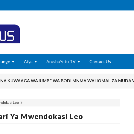
Bunge
Afya
ArushaYetu TV
Contact Us
 NA KUWAAGA WAJUMBE WA BODI MNMA WALIOMALIZA MUDA
ELIMU, AMANI KUPEWA KIPAUMBELE ITILIMA
endokasi Leo
O HABARI YA DODOMA.
ari Ya Mwendokasi Leo
 MAZENGO WATOA ELIMU YA VIPIMO KWA NAIBU WAZIRI LOND