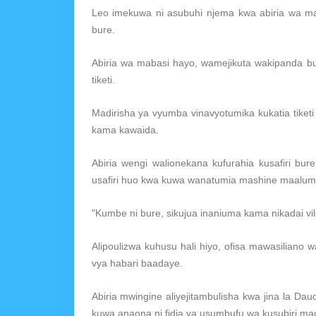
Leo imekuwa ni asubuhi njema kwa abiria wa ma
bure.
Abiria wa mabasi hayo, wamejikuta wakipanda b
tiketi.
Madirisha ya vyumba vinavyotumika kukatia tike
kama kawaida.
Abiria wengi walionekana kufurahia kusafiri bur
usafiri huo kwa kuwa wanatumia mashine maalum
"Kumbe ni bure, sikujua inaniuma kama nikadai v
Alipoulizwa kuhusu hali hiyo, ofisa mawasilian
vya habari baadaye.
Abiria mwingine aliyejitambulisha kwa jina la 
kuwa anaona ni fidia ya usumbufu wa kusubiri m