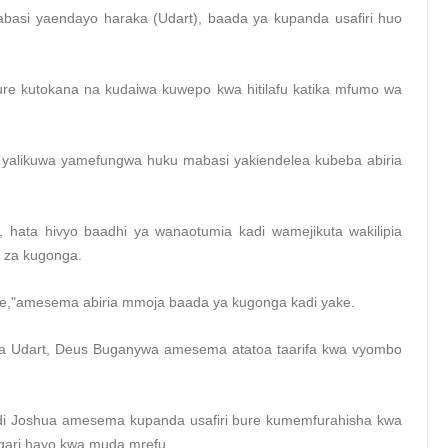
basi yaendayo haraka (Udart), baada ya kupanda usafiri huo
ure kutokana na kudaiwa kuwepo kwa hitilafu katika mfumo wa
ti yalikuwa yamefungwa huku mabasi yakiendelea kubeba abiria
e, hata hivyo baadhi ya wanaotumia kadi wamejikuta wakilipia
 za kugonga.
ile,"amesema abiria mmoja baada ya kugonga kadi yake.
o wa Udart, Deus Buganywa amesema atatoa taarifa kwa vyombo
Daudi Joshua amesema kupanda usafiri bure kumemfurahisha kwa
agari hayo kwa muda mrefu.