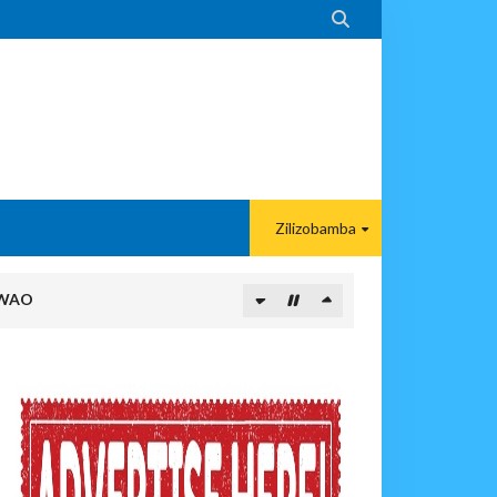

Zilizobamba
 WAO
O NANE NANE