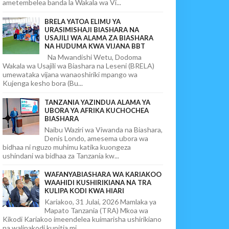
ametembelea banda la Wakala wa Vi...
BRELA YATOA ELIMU YA
URASIMISHAJI BIASHARA NA
USAJILI WA ALAMA ZA BIASHARA
NA HUDUMA KWA VIJANA BBT
Na Mwandishi Wetu, Dodoma
Wakala wa Usajili wa Biashara na Leseni (BRELA)
umewataka vijana wanaoshiriki mpango wa
Kujenga kesho bora (Bu...
TANZANIA YAZINDUA ALAMA YA
UBORA YA AFRIKA KUCHOCHEA
BIASHARA
Naibu Waziri wa Viwanda na Biashara,
Denis Londo, amesema ubora wa
bidhaa ni nguzo muhimu katika kuongeza
ushindani wa bidhaa za Tanzania kw...
WAFANYABIASHARA WA KARIAKOO
WAAHIDI KUSHIRIKIANA NA TRA
KULIPA KODI KWA HIARI
Kariakoo, 31 Julai, 2026 Mamlaka ya
Mapato Tanzania (TRA) Mkoa wa
Kikodi Kariakoo imeendelea kuimarisha ushirikiano
na walipakodi kupitia mi...