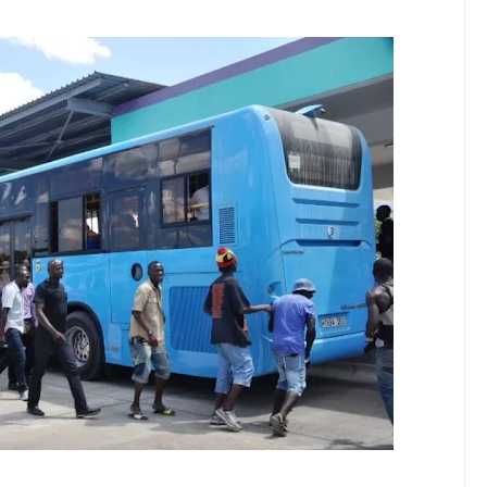
 YA FEDHA WATAKIWA KUZINGATIA WELEDI NA MAADILI KATI
 VIWANGO VYA FAIDA VYA DHAMANA ZA SERIKALI KUBORESHA UW
yuma Ghafla Baada Ya Nyota Yangu Ya Mafanikio Kuibiwa Na Watu W
 Mwenza Kutoka Nje Ya Nchi Wa Kujenga Naye Maisha Salama, Mpaka
NAMUNGO WAOMBA MAFUNZO ENDELEVU YA USALAMA NA AFYA
6
 WITO KUHUSU LESENI ZA MAFUNDI UMEME,MAONESHO YA NA