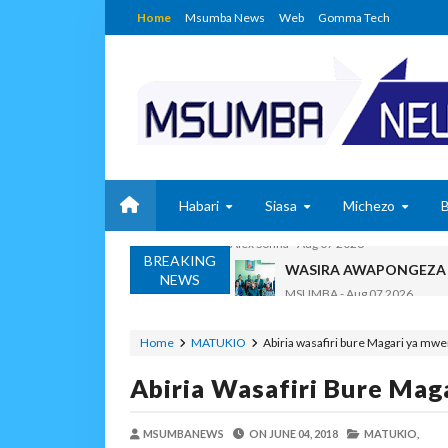
Home
Msumba News
Web
Gomma Tech
Habari
Siasa
Michezo
BREAKING
WASIRA AWAPONGEZA
NEWS
MSUMBA
-
Aug 07 2026
AKWILAPO ATOA WITO 
MSUMBA
-
Aug 07 2026
Home
MATUKIO
Abiria wasafiri bure Magari ya mw
UTALII KIDIJITALI NDI
Abiria Wasafiri Bure Mag
MSUMBA
-
Aug 07 2026
WANAFUNZI WA MTEMI
MSUMBANEWS
ON
JUNE 04, 2018
MSUMBA
-
Aug 07 2026
MATUKIO,