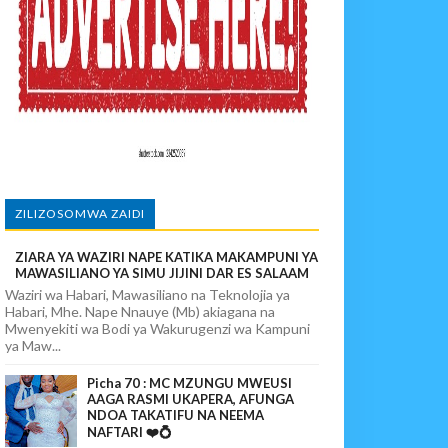
KA UTOAJI WA HUDUMA NANENANE
AZI NA UWEKEZAJI.
enye Husuda, Mpaka Tiba Ya Asili Ilipoiikamata Na Kurejesha Nyot
 Tiba Ya Mvuto Ilipomleta Mzungu Aliyenipenda Kwa Dhati Na Kuni
 KAZINI
ZILIZOSOMWA ZAIDI
ZIARA YA WAZIRI NAPE KATIKA MAKAMPUNI YA
NENANE
MAWASILIANO YA SIMU JIJINI DAR ES SALAAM
Waziri wa Habari, Mawasiliano na Teknolojia ya
Habari, Mhe. Nape Nnauye (Mb) akiagana na
Mwenyekiti wa Bodi ya Wakurugenzi wa Kampuni
ya Maw...
Picha 70 : MC MZUNGU MWEUSI
AAGA RASMI UKAPERA, AFUNGA
NDOA TAKATIFU NA NEEMA
NAFTARI ❤️💍