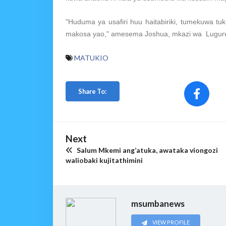
"Huduma ya usafiri huu haitabiriki, tumekuwa tu
makosa yao," amesema Joshua, mkazi wa Luguru
MATUKIO
Share To:
Next
Salum Mkemi ang’atuka, awataka viongozi
waliobaki kujitathimini
msumbanews
VIEW PROFILE