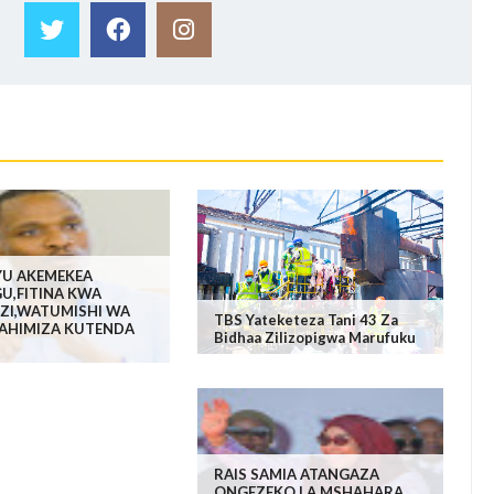
YU AKEMEKEA
U,FITINA KWA
ZI,WATUMISHI WA
TBS Yateketeza Tani 43 Za
HIMIZA KUTENDA
Bidhaa Zilizopigwa Marufuku
RAIS SAMIA ATANGAZA
ONGEZEKO LA MSHAHARA