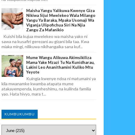
Maisha Yangu Yalikuwa Kwenye Giza
Nikiwa Sijui Mwelekeo Wala Milango
Yangu Ya Baraka, Mpaka Usomaji Wa
Viganja Ulipofichua Siri Na Njia
Zangu Za Mafanikio
Kuishi bila kujua mwelekeo wa maisha yako ni
sawa na kusafiri gerezani au gizani bila taa. Kwa
miaka mingi, nilikuwa nikihangaika sana kuf...
Mume Wangu Alikuwa Akimsikiliza
Mama Yake Mzazi Tu Na Kunidharau,
Lakini Leo Ananithamini Kuliko Mtu
Yeyote
Kuingia kwenye ndoa ni matumaini ya
kila mwanamke kwamba atapata mume
atakayempenda, kumheshimu, na kuilinda familia
yao. Hata hivyo, mara t...
KUMBUKUMBU