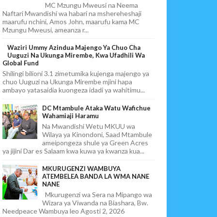
MC Mzungu Mweusi na Neema
Naftari Mwandishi wa habari na mshereheshaji
maarufu nchini, Amos John, maarufu kama MC
Mzungu Mweusi, ameanza r...
Waziri Ummy Azindua Majengo Ya Chuo Cha
Uuguzi Na Ukunga Mirembe, Kwa Ufadhili Wa
Global Fund
Shilingi bilioni 3.1 zimetumika kujenga majengo ya
chuo Uuguzi na Ukunga Mirembe mjini hapa
ambayo yatasaidia kuongeza idadi ya wahitimu...
DC Mtambule Ataka Watu Wafichue
Wahamiaji Haramu
Na Mwandishi Wetu MKUU wa
Wilaya ya Kinondoni, Saad Mtambule
ameipongeza shule ya Green Acres
ya jijini Dar es Salaam kwa kuwa ya kwanza kua...
MKURUGENZI WAMBUYA
ATEMBELEA BANDA LA WMA NANE
NANE
Mkurugenzi wa Sera na Mipango wa
Wizara ya Viwanda na Biashara, Bw.
Needpeace Wambuya leo Agosti 2, 2026