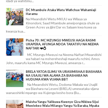
idadi ya wahitimu...
DC Mtambule Ataka Watu Wafichue Wahamiaji
Haramu
Na Mwandishi Wetu MKUU wa Wilaya ya
Kinondoni, Saad Mtambule ameipongeza shule ya
Green Acres ya jijini Dar es Salaam kwa kuwa ya
kwanza kua...
Picha 70 : MC MZUNGU MWEUSI AAGA RASMI
UKAPERA, AFUNGA NDOA TAKATIFU NA NEEMA
NAFTARI ❤️💍
MC Mzungu Mweusi na Neema Naftari Mwandishi
wa habari na mshereheshaji maarufu nchini, Amos
John, maarufu kama MC Mzungu Mweusi, ameanza r...
BRELA YATOA ELIMU YA URASIMISHAJI BIASHARA
NA USAJILI WA ALAMA ZA BIASHARA NA
HUDUMA KWA VIJANA BBT
Na Mwandishi Wetu, Dodoma Wakala wa Usajili
wa Biashara na Leseni (BRELA) umewataka vijana
wanaoshiriki mpango wa Kujenga kesho bora (Bu...
Maisha Yangu Yalikuwa Kwenye Giza Nikiwa Sijui
Mwelekeo Wala Milango Yangu Ya Baraka, Mpaka