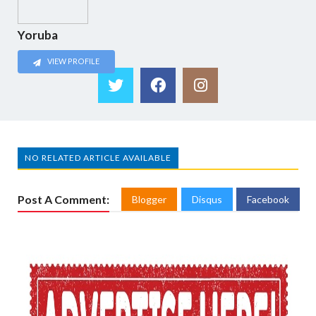
Yoruba
VIEW PROFILE
NO RELATED ARTICLE AVAILABLE
Post A Comment:
Blogger
Disqus
Facebook