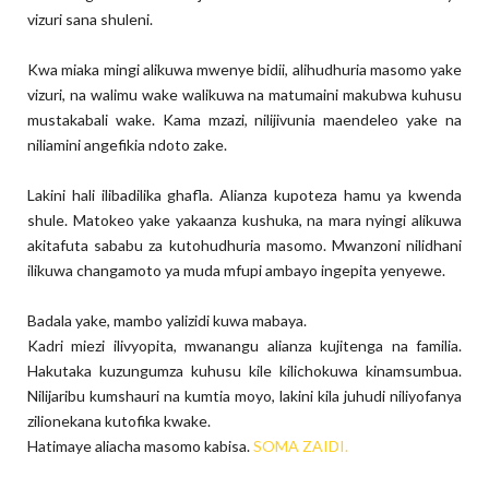
vizuri sana shuleni.
Kwa miaka mingi alikuwa mwenye bidii, alihudhuria masomo yake
vizuri, na walimu wake walikuwa na matumaini makubwa kuhusu
mustakabali wake. Kama mzazi, nilijivunia maendeleo yake na
niliamini angefikia ndoto zake.
Lakini hali ilibadilika ghafla. Alianza kupoteza hamu ya kwenda
shule. Matokeo yake yakaanza kushuka, na mara nyingi alikuwa
akitafuta sababu za kutohudhuria masomo. Mwanzoni nilidhani
ilikuwa changamoto ya muda mfupi ambayo ingepita yenyewe.
Badala yake, mambo yalizidi kuwa mabaya.
Kadri miezi ilivyopita, mwanangu alianza kujitenga na familia.
Hakutaka kuzungumza kuhusu kile kilichokuwa kinamsumbua.
Nilijaribu kumshauri na kumtia moyo, lakini kila juhudi niliyofanya
zilionekana kutofika kwake.
Hatimaye aliacha masomo kabisa.
SOMA ZAIDI.