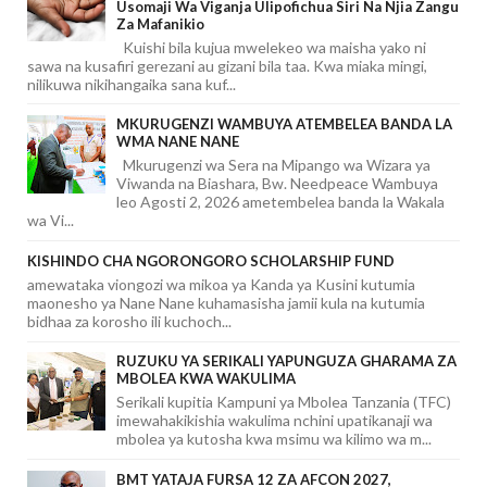
Usomaji Wa Viganja Ulipofichua Siri Na Njia Zangu
Za Mafanikio
Kuishi bila kujua mwelekeo wa maisha yako ni
sawa na kusafiri gerezani au gizani bila taa. Kwa miaka mingi,
nilikuwa nikihangaika sana kuf...
MKURUGENZI WAMBUYA ATEMBELEA BANDA LA
WMA NANE NANE
Mkurugenzi wa Sera na Mipango wa Wizara ya
Viwanda na Biashara, Bw. Needpeace Wambuya
leo Agosti 2, 2026 ametembelea banda la Wakala
wa Vi...
KISHINDO CHA NGORONGORO SCHOLARSHIP FUND
amewataka viongozi wa mikoa ya Kanda ya Kusini kutumia
maonesho ya Nane Nane kuhamasisha jamii kula na kutumia
bidhaa za korosho ili kuchoch...
RUZUKU YA SERIKALI YAPUNGUZA GHARAMA ZA
MBOLEA KWA WAKULIMA
Serikali kupitia Kampuni ya Mbolea Tanzania (TFC)
imewahakikishia wakulima nchini upatikanaji wa
mbolea ya kutosha kwa msimu wa kilimo wa m...
BMT YATAJA FURSA 12 ZA AFCON 2027,