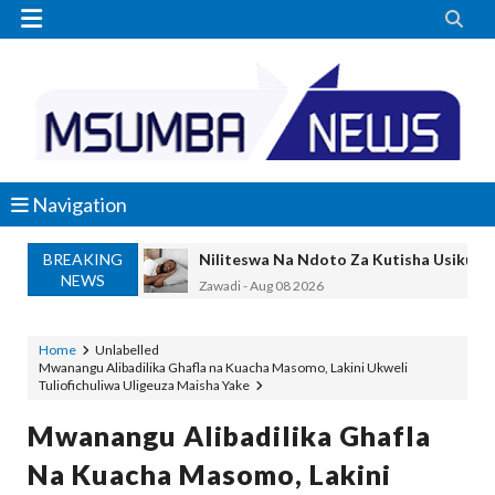


Navigation
BREAKING
Niliteswa Na Ndoto Za Kutisha Usiku, M
NEWS
Zawadi
-
Aug 08 2026
Nilinusurika Jela Kwa Dhuluma, Mpaka Ti
Zawadi
-
Aug 08 2026
Home
Unlabelled
Mwanangu Alibadilika Ghafla na Kuacha Masomo, Lakini Ukweli
TANZANIA YAANGAZA TEKNOLOJIA YA
Tuliofichuliwa Uligeuza Maisha Yake
OKULY BLOG
-
Aug 08 2026
MGALU APONGEZA HATUA ZA SERIKALI
Mwanangu Alibadilika Ghafla
MSUMBA
-
Aug 08 2026
Na Kuacha Masomo, Lakini
WMA YAPONGEZWA KWA KUANZISHA K