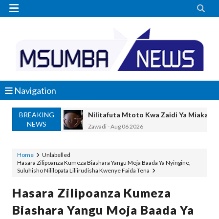


Navigation
BREAKING
Nilitafuta Mtoto Kwa Zaidi Ya Miaka Sa
NEWS
Zawadi
-
Aug 06 2026
NAIBU WAZIRI CHANDE ARIDHISHWA
OSCAR ASSENGA
-
Aug 06 2026
Home
Unlabelled
Hasara Zilipoanza Kumeza Biashara Yangu Moja Baada Ya Nyingine,
TBS YATOA ELIMU YA UBORA WA BID
Suluhisho Nililopata Liliirudisha Kwenye Faida Tena
OSCAR ASSENGA
-
Aug 06 2026
WAZIRI AWESO AAGIZA MILIONI 508 Z
Hasara Zilipoanza Kumeza
MSUMBA
-
Aug 06 2026
Biashara Yangu Moja Baada Ya
WMA YAWAFUNDISHA WATOTO VIPIMO: