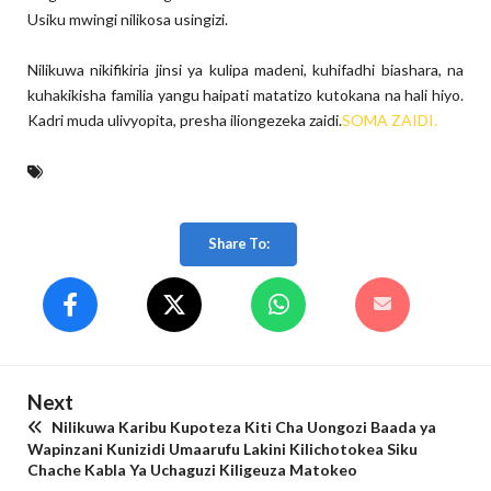
Usiku mwingi nilikosa usingizi.
Nilikuwa nikifikiria jinsi ya kulipa madeni, kuhifadhi biashara, na
kuhakikisha familia yangu haipati matatizo kutokana na hali hiyo.
Kadri muda ulivyopita, presha iliongezeka zaidi.
SOMA ZAIDI.
Share To:
Next
Nilikuwa Karibu Kupoteza Kiti Cha Uongozi Baada ya
Wapinzani Kunizidi Umaarufu Lakini Kilichotokea Siku
Chache Kabla Ya Uchaguzi Kiligeuza Matokeo