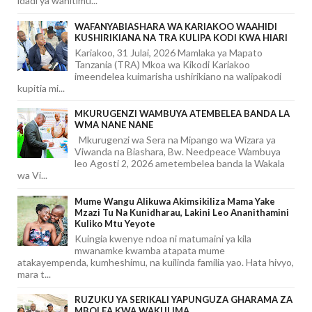
idadi ya wahitimu...
WAFANYABIASHARA WA KARIAKOO WAAHIDI
KUSHIRIKIANA NA TRA KULIPA KODI KWA HIARI
Kariakoo, 31 Julai, 2026 Mamlaka ya Mapato
Tanzania (TRA) Mkoa wa Kikodi Kariakoo
imeendelea kuimarisha ushirikiano na walipakodi
kupitia mi...
MKURUGENZI WAMBUYA ATEMBELEA BANDA LA
WMA NANE NANE
Mkurugenzi wa Sera na Mipango wa Wizara ya
Viwanda na Biashara, Bw. Needpeace Wambuya
leo Agosti 2, 2026 ametembelea banda la Wakala
wa Vi...
Mume Wangu Alikuwa Akimsikiliza Mama Yake
Mzazi Tu Na Kunidharau, Lakini Leo Ananithamini
Kuliko Mtu Yeyote
Kuingia kwenye ndoa ni matumaini ya kila
mwanamke kwamba atapata mume
atakayempenda, kumheshimu, na kuilinda familia yao. Hata hivyo,
mara t...
RUZUKU YA SERIKALI YAPUNGUZA GHARAMA ZA
MBOLEA KWA WAKULIMA