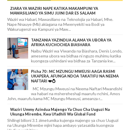
ZIARA YA WAZIRI NAPE KATIKA MAKAMPUNI YA
MAWASILIANO YA SIMU JIJINI DAR ES SALAAM
Waziri wa Habari, Mawasiliano na Teknolojia ya Habari, Mhe.
Nape Nnauye (Mb) akiagana na Mwenyekiti wa Bodi ya
Wakurugenzi wa Kampuni ya Maw...
TANZANIA YAZINDUA ALAMA YA UBORA YA
AFRIKA KUCHOCHEA BIASHARA
Naibu Waziri wa Viwanda na Biashara, Denis Londo,
amesema ubora wa bidhaa ni nguzo muhimu katika
kuongeza ushindani wa bidhaa za Tanzania kw...
Picha 70 : MC MZUNGU MWEUSI AAGA RASMI
UKAPERA, AFUNGA NDOA TAKATIFU NA NEEMA
NAFTARI ❤️💍
MC Mzungu Mweusi na Neema Naftari Mwandishi
wa habari na mshereheshaji maarufu nchini, Amos
John, maarufu kama MC Mzungu Mweusi, ameanza r...
Waziri Ummy Azindua Majengo Ya Chuo Cha Uuguzi Na
Ukunga Mirembe, Kwa Ufadhili Wa Global Fund
Shilingi bilioni 3.1 zimetumika kujenga majengo ya chuo Uuguzi
na Ukunga Mirembe mjini hapa ambayo yatasaidia kuongeza