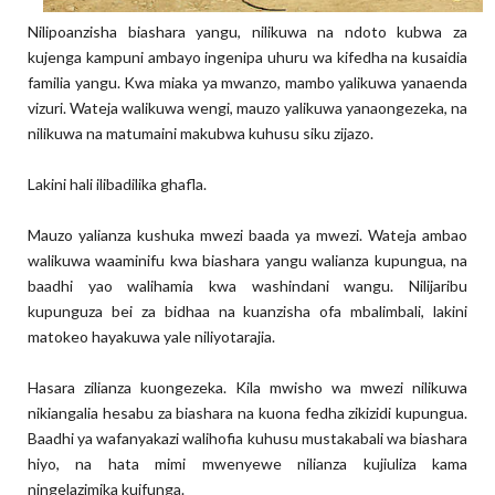
Nilipoanzisha biashara yangu, nilikuwa na ndoto kubwa za
kujenga kampuni ambayo ingenipa uhuru wa kifedha na kusaidia
familia yangu. Kwa miaka ya mwanzo, mambo yalikuwa yanaenda
vizuri. Wateja walikuwa wengi, mauzo yalikuwa yanaongezeka, na
nilikuwa na matumaini makubwa kuhusu siku zijazo.
Lakini hali ilibadilika ghafla.
Mauzo yalianza kushuka mwezi baada ya mwezi. Wateja ambao
walikuwa waaminifu kwa biashara yangu walianza kupungua, na
baadhi yao walihamia kwa washindani wangu. Nilijaribu
kupunguza bei za bidhaa na kuanzisha ofa mbalimbali, lakini
matokeo hayakuwa yale niliyotarajia.
Hasara zilianza kuongezeka. Kila mwisho wa mwezi nilikuwa
nikiangalia hesabu za biashara na kuona fedha zikizidi kupungua.
Baadhi ya wafanyakazi walihofia kuhusu mustakabali wa biashara
hiyo, na hata mimi mwenyewe nilianza kujiuliza kama
ningelazimika kuifunga.