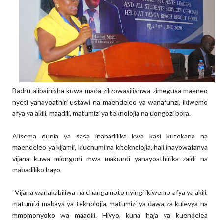
Badru alibainisha kuwa mada zilizowasilishwa zimegusa maeneo
nyeti yanayoathiri ustawi na maendeleo ya wanafunzi, ikiwemo
afya ya akili, maadili, matumizi ya teknolojia na uongozi bora.
Alisema dunia ya sasa inabadilika kwa kasi kutokana na
maendeleo ya kijamii, kiuchumi na kiteknolojia, hali inayowafanya
vijana kuwa miongoni mwa makundi yanayoathirika zaidi na
mabadiliko hayo.
"Vijana wanakabiliwa na changamoto nyingi ikiwemo afya ya akili,
matumizi mabaya ya teknolojia, matumizi ya dawa za kulevya na
mmomonyoko wa maadili. Hivyo, kuna haja ya kuendelea