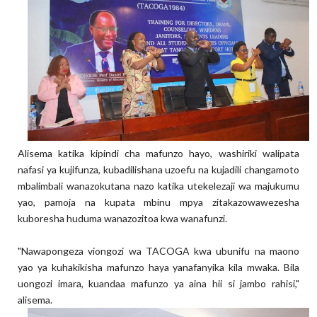
Alisema katika kipindi cha mafunzo hayo, washiriki walipata
nafasi ya kujifunza, kubadilishana uzoefu na kujadili changamoto
mbalimbali wanazokutana nazo katika utekelezaji wa majukumu
yao, pamoja na kupata mbinu mpya zitakazowawezesha
kuboresha huduma wanazozitoa kwa wanafunzi.
"Nawapongeza viongozi wa TACOGA kwa ubunifu na maono
yao ya kuhakikisha mafunzo haya yanafanyika kila mwaka. Bila
uongozi imara, kuandaa mafunzo ya aina hii si jambo rahisi,"
alisema.