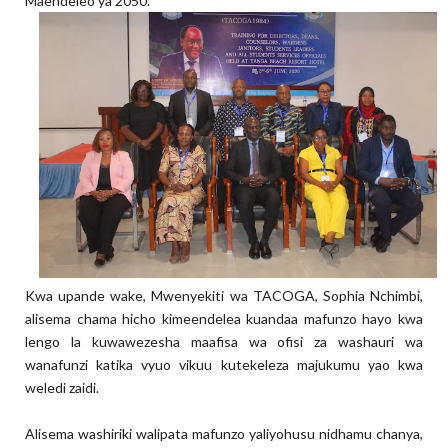
Maendeleo ya 2050.
Kwa upande wake, Mwenyekiti wa TACOGA, Sophia Nchimbi,
alisema chama hicho kimeendelea kuandaa mafunzo hayo kwa
lengo la kuwawezesha maafisa wa ofisi za washauri wa
wanafunzi katika vyuo vikuu kutekeleza majukumu yao kwa
weledi zaidi.
Alisema washiriki walipata mafunzo yaliyohusu nidhamu chanya,