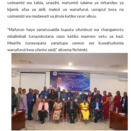
usimamizi wa tabia, unasihi, matumizi salama ya mitandao ya
kijamii, afya ya akili, malezi ya wanafunzi, uongozi bora na
usimamizi wa madawati ya jinsia katika vyuo vikuu.
"Mafunzo haya yanatusaidia kupata ufumbuzi wa changamoto
mbalimbali tunazokutana nazo katika maeneo yetu ya kazi.
Maarifa tunayopata yanatupa uwezo wa kuwahudumia
wanafunzi kwa ufanisi zaidi," alisema Nchimbi.