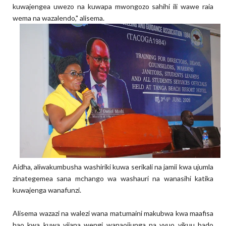
kuwajengea uwezo na kuwapa mwongozo sahihi ili wawe raia
wema na wazalendo," alisema.
Aidha, aliwakumbusha washiriki kuwa serikali na jamii kwa ujumla
zinategemea sana mchango wa washauri na wanasihi katika
kuwajenga wanafunzi.
Alisema wazazi na walezi wana matumaini makubwa kwa maafisa
hao kwa kuwa vijana wengi wanaojiunga na vyuo vikuu bado