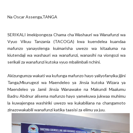
Na Oscar Assenga,TANGA
SERIKALI imekipongeza Chama cha Washauri wa Wanafunzi wa
Vyuo Vikuu Tanzania (TACOGA) kwa kuendelea kuandaa
mafunzo yanayolenga kuimarisha uwezo wa kitaaluma na
kiutendaji wa washauri wa wanafunzi, wanasihi na viongozi wa
serikali za wanafunzi kutoka vyuo mbalimbali nchini.
Akizungumza wakati wa kufunga mafunzo hayo yaliyofanyika jijini
Tanga,Mkurugezi wa Maendeleo ya Jinsia kutoka Wizara ya
Maendeleo ya Jamii Jinsia Wanawake na Makundi Maalumu
Badru Abdnur alisema mafunzo hayo yamekuwa jukwaa muhimu
la kuwajengea washiriki uwezo wa kukabiliana na changamoto
zinazowakabili wanafunzi katika taasisi za elimu ya juu.