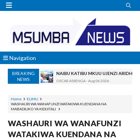


Navigation
BREAKING
NAIBU KATIBU MKUU UJENZI ARIDHI
NEWS
OSCAR ASSENGA
-
Aug 06 2026
DKT. MSONDE: TBA NI KITOVU CHA FURSA ZA U
Alex Sonna
-
Aug 06 2026
Home
ELIMU
WASHAURI WA WANAFUNZI WATAKIWA KUENDANA NA
NAIBU WAZIRI MAHUNDI ASHIRIKI MAP
MABADILIKO YA KIDIJITALI
MSUMBA
-
Aug 05 2026
WMA YAENDELEA KUTOA ELIMU YA V
WASHAURI WA WANAFUNZI
MSUMBA
-
Aug 05 2026
WATAKIWA KUENDANA NA
KISHINDO CHA NGORONGORO SCHOLARSHIP