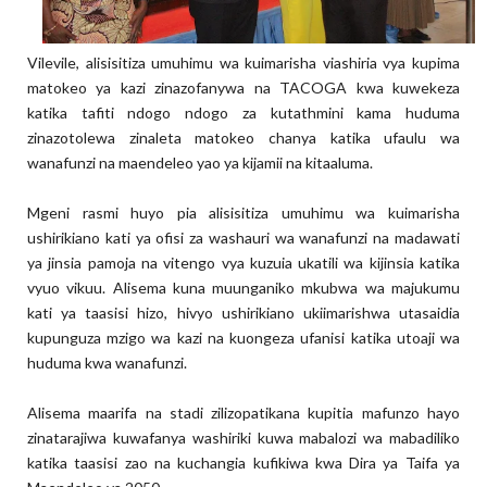
Vilevile, alisisitiza umuhimu wa kuimarisha viashiria vya kupima
matokeo ya kazi zinazofanywa na TACOGA kwa kuwekeza
katika tafiti ndogo ndogo za kutathmini kama huduma
zinazotolewa zinaleta matokeo chanya katika ufaulu wa
wanafunzi na maendeleo yao ya kijamii na kitaaluma.
Mgeni rasmi huyo pia alisisitiza umuhimu wa kuimarisha
ushirikiano kati ya ofisi za washauri wa wanafunzi na madawati
ya jinsia pamoja na vitengo vya kuzuia ukatili wa kijinsia katika
vyuo vikuu. Alisema kuna muunganiko mkubwa wa majukumu
kati ya taasisi hizo, hivyo ushirikiano ukiimarishwa utasaidia
kupunguza mzigo wa kazi na kuongeza ufanisi katika utoaji wa
huduma kwa wanafunzi.
Alisema maarifa na stadi zilizopatikana kupitia mafunzo hayo
zinatarajiwa kuwafanya washiriki kuwa mabalozi wa mabadiliko
katika taasisi zao na kuchangia kufikiwa kwa Dira ya Taifa ya