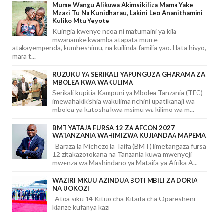
Mume Wangu Alikuwa Akimsikiliza Mama Yake
Mzazi Tu Na Kunidharau, Lakini Leo Ananithamini
Kuliko Mtu Yeyote
Kuingia kwenye ndoa ni matumaini ya kila
mwanamke kwamba atapata mume
atakayempenda, kumheshimu, na kuilinda familia yao. Hata hivyo,
mara t...
RUZUKU YA SERIKALI YAPUNGUZA GHARAMA ZA
MBOLEA KWA WAKULIMA
Serikali kupitia Kampuni ya Mbolea Tanzania (TFC)
imewahakikishia wakulima nchini upatikanaji wa
mbolea ya kutosha kwa msimu wa kilimo wa m...
BMT YATAJA FURSA 12 ZA AFCON 2027,
WATANZANIA WAHIMIZWA KUJIANDAA MAPEMA
Baraza la Michezo la Taifa (BMT) limetangaza fursa
12 zitakazotokana na Tanzania kuwa mwenyeji
mwenza wa Mashindano ya Mataifa ya Afrika A...
WAZIRI MKUU AZINDUA BOTI MBILI ZA DORIA
NA UOKOZI
-Atoa siku 14 Kituo cha Kitaifa cha Oparesheni
kianze kufanya kazi