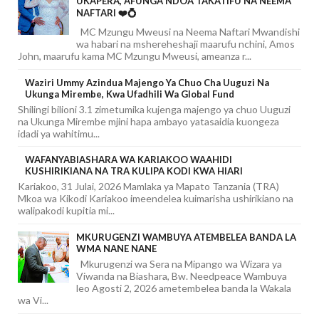
UKAPERA, AFUNGA NDOA TAKATIFU NA NEEMA
NAFTARI ❤️💍
MC Mzungu Mweusi na Neema Naftari Mwandishi
wa habari na mshereheshaji maarufu nchini, Amos
John, maarufu kama MC Mzungu Mweusi, ameanza r...
Waziri Ummy Azindua Majengo Ya Chuo Cha Uuguzi Na
Ukunga Mirembe, Kwa Ufadhili Wa Global Fund
Shilingi bilioni 3.1 zimetumika kujenga majengo ya chuo Uuguzi
na Ukunga Mirembe mjini hapa ambayo yatasaidia kuongeza
idadi ya wahitimu...
WAFANYABIASHARA WA KARIAKOO WAAHIDI
KUSHIRIKIANA NA TRA KULIPA KODI KWA HIARI
Kariakoo, 31 Julai, 2026 Mamlaka ya Mapato Tanzania (TRA)
Mkoa wa Kikodi Kariakoo imeendelea kuimarisha ushirikiano na
walipakodi kupitia mi...
MKURUGENZI WAMBUYA ATEMBELEA BANDA LA
WMA NANE NANE
Mkurugenzi wa Sera na Mipango wa Wizara ya
Viwanda na Biashara, Bw. Needpeace Wambuya
leo Agosti 2, 2026 ametembelea banda la Wakala
wa Vi...