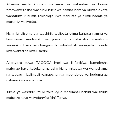
Alisema mada kuhusu matumizi ya mitandao ya kijamii
zimewawezesha washiriki kuelewa namna bora ya kuwaelekeza
wanafunzi kutumia teknolojia kwa manufaa ya elimu badala ya
matumizi yasiyofaa.
Nchimbi alisema pia washiriki walipata elimu kuhusu namna ya
kusimamia madawati ya jinsia ili kuhakikisha wanafunzi
wanaokumbana na changamoto mbalimbali wanapata msaada
kwa wakati na kwa usahihi.
Aliongeza kuwa TACOGA imekuwa ikifanikiwa kuendesha
mafunzo hayo kutokana na ushirikiano mkubwa wa wanachama
na wadau mbalimbali wanaochangia maendeleo ya huduma za
ushauri kwa wanafunzi.
Jumla ya washiriki 94 kutoka vyuo mbalimbali nchini walishiriki
mafunzo hayo yaliyofanyika jijini Tanga.