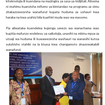
kiteknolojia ili kuendana na mazingira ya sasa ya kidijitali. Alisema
ni muhimu kuanzisha mifumo ya kimtandao na programu za simu
zitakazowezesha wanafunzi kupata huduma za ushauri kwa
haraka na kwa urahisi bila kuathiri muda wao wa masomo.
Pia aliwataka kuendelea kujenga uwezo wa wanachama wao
kupitia mafunzo endelevu ya saikolojia, unasihi na mbinu mpya za
utoaji wa huduma ili kuwawezesha washauri na wanasihi kutoa
suluhisho stahiki na la kisasa kwa changamoto zinazowakabili
wanafunzi.