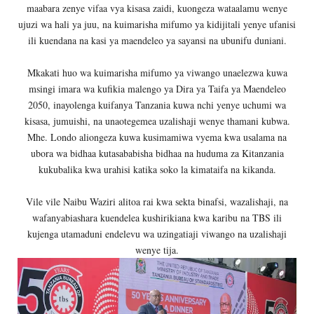
maabara zenye vifaa vya kisasa zaidi, kuongeza wataalamu wenye
ujuzi wa hali ya juu, na kuimarisha mifumo ya kidijitali yenye ufanisi
ili kuendana na kasi ya maendeleo ya sayansi na ubunifu duniani.
Mkakati huo wa kuimarisha mifumo ya viwango unaelezwa kuwa
msingi imara wa kufikia malengo ya Dira ya Taifa ya Maendeleo
2050, inayolenga kuifanya Tanzania kuwa nchi yenye uchumi wa
kisasa, jumuishi, na unaotegemea uzalishaji wenye thamani kubwa.
Mhe. Londo aliongeza kuwa kusimamiwa vyema kwa usalama na
ubora wa bidhaa kutasababisha bidhaa na huduma za Kitanzania
kukubalika kwa urahisi katika soko la kimataifa na kikanda.
Vile vile Naibu Waziri alitoa rai kwa sekta binafsi, wazalishaji, na
wafanyabiashara kuendelea kushirikiana kwa karibu na TBS ili
kujenga utamaduni endelevu wa uzingatiaji viwango na uzalishaji
wenye tija.