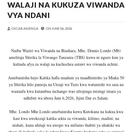
WALAJI NA KUKUZA VIWANDA
MSUMBA
-
Aug 07 2026
NHIF: BIMA YA AFYA NI MSINGI WA MAISHA YA
VYA NDANI
Alex Sonna
-
Aug 07 2026
LONDO AITAKA FCC KUWAFIKIA WANANCHI W
OSCAR ASSENGA
ON
JUNE 06, 2026
Alex Sonna
-
Aug 07 2026
BOT YAZINDUA KIELELEZO CHA FAIDA
OSCAR ASSENGA
-
Aug 07 2026
Naibu Waziri wa Viwanda na Biashara, Mhe. Dennis Londo (Mb)
TBS YASISITIZA UBORA WA BIDHAA KUWA CHA
amelitaja Shirika la Viwango Tanzania (TBS) kuwa ni nguzo kuu ya
Alex Sonna
-
Aug 07 2026
kulinda afya za walaji na kuchochea ustawi wa viwanda nchini.
WRRB YAJA NA UBUNIFU KWENYE ZAO LA PAR
Alex Sonna
-
Aug 08 2026
Amebainisha hayo Katika hafla maalum ya maadhimisho ya Miaka 50
ya Shirika hilo pamoja na Utoaji wa Tuzo kwa watumishi wa sasa na
wastaafu kwa kutambua mchango wao uliojenga misingi imara ya
udhibiti wa ubora Juni 6,2026, Jijini Dar es Salam.
Mhe. Londo Mhe.Londo amebainisha kuwa Kutokana na kukua kwa
kasi kwa uwekezaji katika sekta za viwanda, kilimo, madini, na
nishati, kuna uhitaji wa uwepo wa mifumo thabiti ya uhakiki wa
ubora ili kulinda soko la ndani hivyo Kupitia huduma zake za upimaji