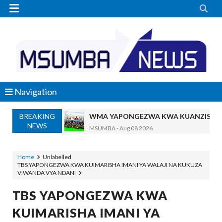


Navigation
BREAKING
WMA YAPONGEZWA KWA KUANZISHA K
NEWS
MSUMBA
-
Aug 08 2026
PROF. SHEMDOE AHAIDI TAMISEMI KU
MSUMBA
-
Aug 08 2026
Home
Unlabelled
TBS YAPONGEZWA KWA KUIMARISHA IMANI YA WALAJI NA KUKUZA
TPDC YARIDHISHWA NA MAENDELEO Y
VIWANDA VYA NDANI
OSCAR ASSENGA
-
Aug 07 2026
MKAKATI WA SERIKALI KUONGEZA THAMANI 
TBS YAPONGEZWA KWA
Alex Sonna
-
Aug 07 2026
KUIMARISHA IMANI YA
MRADI WA KITUO CHA KUONGEZA MSUK