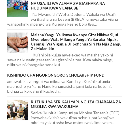
NA USAJILI WA ALAMA ZA BIASHARA NA
HUDUMA KWA VIJANA BBT
Na Mwandishi Wetu, Dodoma Wakala wa Usajili
wa Biashara na Leseni (BRELA) umewataka vijana
wanaoshiriki mpango wa Kujenga kesho bora (Bu...
Maisha Yangu Yalikuwa Kwenye Giza Nikiwa Sijui
Mwelekeo Wala Milango Yangu Ya Baraka, Mpaka
Usomaji Wa Viganja Ulipofichua Siri Na Njia Zangu
Za Mafanikio
Kuishi bila kujua mwelekeo wa maisha yako ni
sawa na kusafiri gerezani au gizani bila taa. Kwa miaka mingi,
nilikuwa nikihangaika sana kuf...
KISHINDO CHA NGORONGORO SCHOLARSHIP FUND
amewataka viongozi wa mikoa ya Kanda ya Kusini kutumia
maonesho ya Nane Nane kuhamasisha jamii kula na kutumia
bidhaa za korosho ili kuchoch...
RUZUKU YA SERIKALI YAPUNGUZA GHARAMA ZA
MBOLEA KWA WAKULIMA
Serikali kupitia Kampuni ya Mbolea Tanzania (TFC)
imewahakikishia wakulima nchini upatikanaji wa
mbolea ya kutosha kwa msimu wa kilimo wa m...