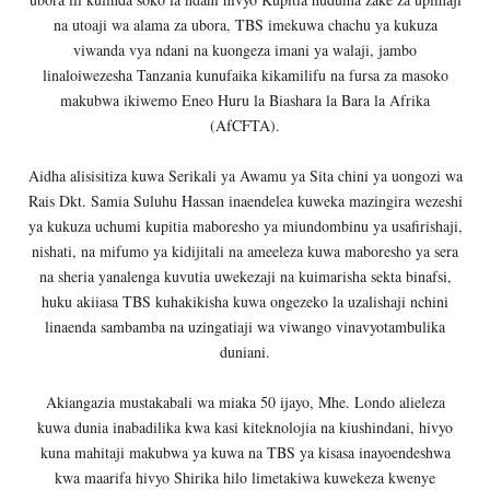
na utoaji wa alama za ubora, TBS imekuwa chachu ya kukuza
viwanda vya ndani na kuongeza imani ya walaji, jambo
linaloiwezesha Tanzania kunufaika kikamilifu na fursa za masoko
makubwa ikiwemo Eneo Huru la Biashara la Bara la Afrika
(AfCFTA).
Aidha alisisitiza kuwa Serikali ya Awamu ya Sita chini ya uongozi wa
Rais Dkt. Samia Suluhu Hassan inaendelea kuweka mazingira wezeshi
ya kukuza uchumi kupitia maboresho ya miundombinu ya usafirishaji,
nishati, na mifumo ya kidijitali na ameeleza kuwa maboresho ya sera
na sheria yanalenga kuvutia uwekezaji na kuimarisha sekta binafsi,
huku akiiasa TBS kuhakikisha kuwa ongezeko la uzalishaji nchini
linaenda sambamba na uzingatiaji wa viwango vinavyotambulika
duniani.
Akiangazia mustakabali wa miaka 50 ijayo, Mhe. Londo alieleza
kuwa dunia inabadilika kwa kasi kiteknolojia na kiushindani, hivyo
kuna mahitaji makubwa ya kuwa na TBS ya kisasa inayoendeshwa
kwa maarifa hivyo Shirika hilo limetakiwa kuwekeza kwenye