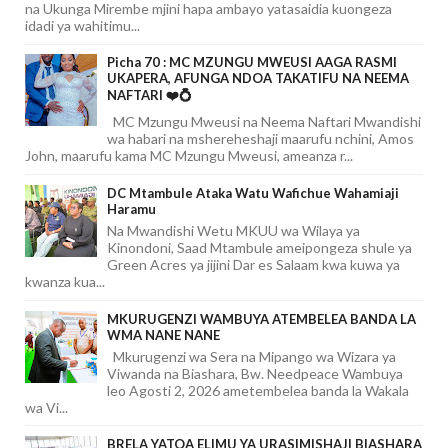
na Ukunga Mirembe mjini hapa ambayo yatasaidia kuongeza
idadi ya wahitimu...
Picha 70 : MC MZUNGU MWEUSI AAGA RASMI
UKAPERA, AFUNGA NDOA TAKATIFU NA NEEMA
NAFTARI ❤️💍
MC Mzungu Mweusi na Neema Naftari Mwandishi
wa habari na mshereheshaji maarufu nchini, Amos
John, maarufu kama MC Mzungu Mweusi, ameanza r...
DC Mtambule Ataka Watu Wafichue Wahamiaji
Haramu
Na Mwandishi Wetu MKUU wa Wilaya ya
Kinondoni, Saad Mtambule ameipongeza shule ya
Green Acres ya jijini Dar es Salaam kwa kuwa ya
kwanza kua...
MKURUGENZI WAMBUYA ATEMBELEA BANDA LA
WMA NANE NANE
Mkurugenzi wa Sera na Mipango wa Wizara ya
Viwanda na Biashara, Bw. Needpeace Wambuya
leo Agosti 2, 2026 ametembelea banda la Wakala
wa Vi...
BRELA YATOA ELIMU YA URASIMISHAJI BIASHARA