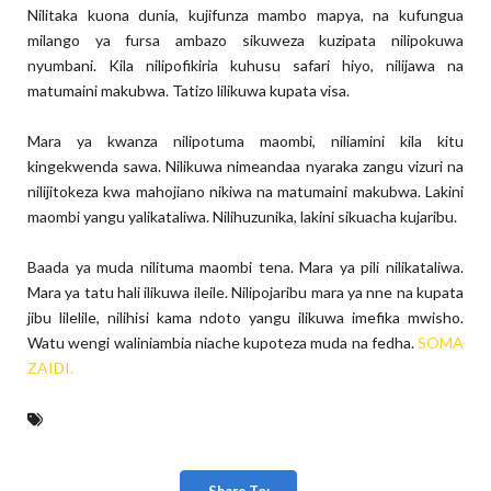
Nilitaka kuona dunia, kujifunza mambo mapya, na kufungua
milango ya fursa ambazo sikuweza kuzipata nilipokuwa
nyumbani. Kila nilipofikiria kuhusu safari hiyo, nilijawa na
matumaini makubwa. Tatizo lilikuwa kupata visa.
Mara ya kwanza nilipotuma maombi, niliamini kila kitu
kingekwenda sawa. Nilikuwa nimeandaa nyaraka zangu vizuri na
nilijitokeza kwa mahojiano nikiwa na matumaini makubwa. Lakini
maombi yangu yalikataliwa. Nilihuzunika, lakini sikuacha kujaribu.
Baada ya muda nilituma maombi tena. Mara ya pili nilikataliwa.
Mara ya tatu hali ilikuwa ileile. Nilipojaribu mara ya nne na kupata
jibu lilelile, nilihisi kama ndoto yangu ilikuwa imefika mwisho.
Watu wengi waliniambia niache kupoteza muda na fedha.
SOMA
ZAIDI.