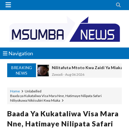


Navigation
BREAKING
Nilitafuta Mtoto Kwa Zaidi Ya Miaka Sa
NEWS
Zawadi
-
Aug 06 2026
NAIBU WAZIRI CHANDE ARIDHISHWA
OSCAR ASSENGA
-
Aug 06 2026
Home
Unlabelled
Baada ya Kukataliwa Visa Mara Nne, Hatimaye Nilipata Safari
TBS YATOA ELIMU YA UBORA WA BID
Niliyokuwa Nikiisubiri Kwa Miaka
OSCAR ASSENGA
-
Aug 06 2026
WAZIRI AWESO AAGIZA MILIONI 508 Z
Baada Ya Kukataliwa Visa Mara
MSUMBA
-
Aug 06 2026
Nne, Hatimaye Nilipata Safari
WMA YAWAFUNDISHA WATOTO VIPIMO: