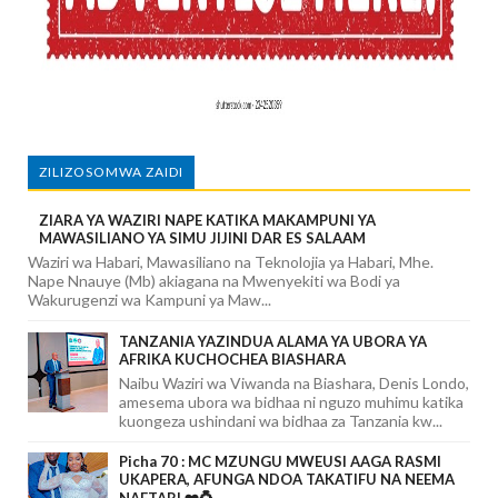
ZILIZOSOMWA ZAIDI
ZIARA YA WAZIRI NAPE KATIKA MAKAMPUNI YA
MAWASILIANO YA SIMU JIJINI DAR ES SALAAM
Waziri wa Habari, Mawasiliano na Teknolojia ya Habari, Mhe.
Nape Nnauye (Mb) akiagana na Mwenyekiti wa Bodi ya
Wakurugenzi wa Kampuni ya Maw...
TANZANIA YAZINDUA ALAMA YA UBORA YA
AFRIKA KUCHOCHEA BIASHARA
Naibu Waziri wa Viwanda na Biashara, Denis Londo,
amesema ubora wa bidhaa ni nguzo muhimu katika
kuongeza ushindani wa bidhaa za Tanzania kw...
Picha 70 : MC MZUNGU MWEUSI AAGA RASMI
UKAPERA, AFUNGA NDOA TAKATIFU NA NEEMA