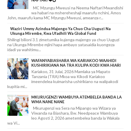
NAFTARI ❤️💍
MC Mzungu Mweusi na Neema Naftari Mwandishi
wa habari na mshereheshaji maarufu nchini, Amos
John, maarufu kama MC Mzungu Mweusi, ameanza r...
Waziri Ummy Azindua Majengo Ya Chuo Cha Uuguzi Na
Ukunga Mirembe, Kwa Ufadhili Wa Global Fund
Shilingi bilioni 3.1 zimetumika kujenga majengo ya chuo Uuguzi
na Ukunga Mirembe mjini hapa ambayo yatasaidia kuongeza
idadi ya wahitimu...
WAFANYABIASHARA WA KARIAKOO WAAHIDI
KUSHIRIKIANA NA TRA KULIPA KODI KWA HIARI
Kariakoo, 31 Julai, 2026 Mamlaka ya Mapato
Tanzania (TRA) Mkoa wa Kikodi Kariakoo
imeendelea kuimarisha ushirikiano na walipakodi
kupitia mi...
MKURUGENZI WAMBUYA ATEMBELEA BANDA LA
WMA NANE NANE
Mkurugenzi wa Sera na Mipango wa Wizara ya
Viwanda na Biashara, Bw. Needpeace Wambuya
leo Agosti 2, 2026 ametembelea banda la Wakala
wa Vi...