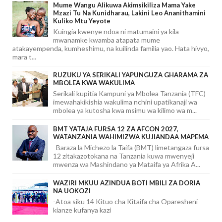
Mume Wangu Alikuwa Akimsikiliza Mama Yake
Mzazi Tu Na Kunidharau, Lakini Leo Ananithamini
Kuliko Mtu Yeyote
Kuingia kwenye ndoa ni matumaini ya kila
mwanamke kwamba atapata mume
atakayempenda, kumheshimu, na kuilinda familia yao. Hata hivyo,
mara t...
RUZUKU YA SERIKALI YAPUNGUZA GHARAMA ZA
MBOLEA KWA WAKULIMA
Serikali kupitia Kampuni ya Mbolea Tanzania (TFC)
imewahakikishia wakulima nchini upatikanaji wa
mbolea ya kutosha kwa msimu wa kilimo wa m...
BMT YATAJA FURSA 12 ZA AFCON 2027,
WATANZANIA WAHIMIZWA KUJIANDAA MAPEMA
Baraza la Michezo la Taifa (BMT) limetangaza fursa
12 zitakazotokana na Tanzania kuwa mwenyeji
mwenza wa Mashindano ya Mataifa ya Afrika A...
WAZIRI MKUU AZINDUA BOTI MBILI ZA DORIA
NA UOKOZI
-Atoa siku 14 Kituo cha Kitaifa cha Oparesheni
kianze kufanya kazi