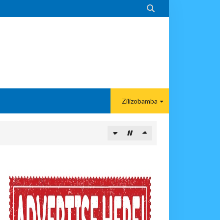

Zilizobamba
 DART
A EACOP