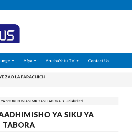
Bunge
Afya
ArushaYetu TV
Contact Us
E ZAO LA PARACHICHI
 KUANZISHA KLABU ZA VIPIMO SHULENI
U YA NYUKI DUNIANI MKOANI TABORA
Unlabelled
 TAMISEMI KUTEKELEZA KIKAMILIFU JUKUMU LA USIMAMIZI WA
AADHIMISHO YA SIKU YA
 MAENDELEO YA UJENZI WA PUMP STATION NAMBA 3-MRADI W
I TABORA
6