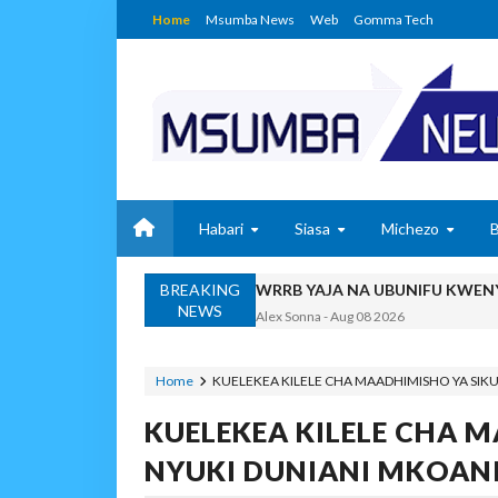
Home
Msumba News
Web
Gomma Tech
Habari
Siasa
Michezo
BREAKING
WRRB YAJA NA UBUNIFU KWENY
NEWS
Alex Sonna
-
Aug 08 2026
WMA YAPONGEZWA KWA
MSUMBA
-
Aug 08 2026
Home
KUELEKEA KILELE CHA MAADHIMISHO YA SIK
PROF. SHEMDOE AHAIDI
KUELEKEA KILELE CHA M
MSUMBA
-
Aug 08 2026
TPDC YARIDHISHWA NA
NYUKI DUNIANI MKOAN
OSCAR ASSENGA
-
Aug 07 202