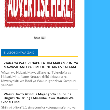
IA 88
EKEZAJI
ZILIZOSOMWA ZAIDI
ZIARA YA WAZIRI NAPE KATIKA MAKAMPUNI YA
MAWASILIANO YA SIMU JIJINI DAR ES SALAAM
Waziri wa Habari, Mawasiliano na Teknolojia ya
Habari, Mhe. Nape Nnauye (Mb) akiagana na
Mwenyekiti wa Bodi ya Wakurugenzi wa Kampuni
ya Maw...
Waziri Ummy Azindua Majengo Ya Chuo Cha
Uuguzi Na Ukunga Mirembe, Kwa Ufadhili Wa
Global Fund
Shilingi bilioni 3.1 zimetumika kujenga majengo ya