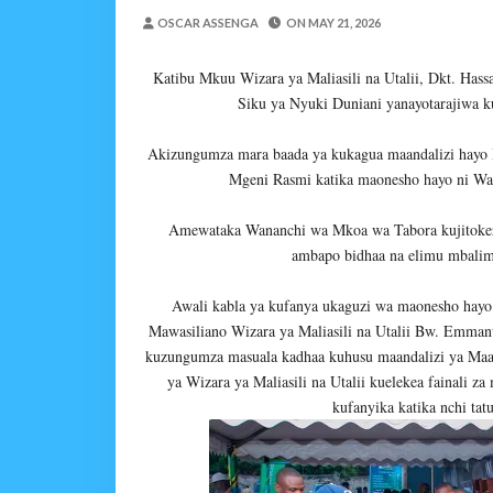
MKAKATI WA SERIKALI KUONG
OSCAR ASSENGA
ON
MAY 21, 2026
Alex Sonna
-
Aug 07 2026
MRADI WA KITUO CHA 
Katibu Mkuu Wizara ya Maliasili na Utalii, Dkt. Has
MSUMBA
-
Aug 07 2026
Siku ya Nyuki Duniani yanayotarajiwa k
NHIF: BIMA YA AFYA NI MSING
Alex Sonna
-
Aug 07 2026
Akizungumza mara baada ya kukagua maandalizi hayo 
Mgeni Rasmi katika maonesho hayo ni Wazi
LONDO AITAKA FCC KUWAFIKI
Alex Sonna
-
Aug 07 2026
Amewataka Wananchi wa Mkoa wa Tabora kujitokez
BOT YAZINDUA KIELEL
ambapo bidhaa na elimu mbalim
OSCAR ASSENGA
-
Aug 07 202
UVCCM Moshi Vijijini Yai
Awali kabla ya kufanya ukaguzi wa maonesho hay
MSUMBA
-
Aug 08 2026
Mawasiliano Wizara ya Maliasili na Utalii Bw. Emman
kuzungumza masuala kadhaa kuhusu maandalizi ya Maadhi
ya Wizara ya Maliasili na Utalii kuelekea fainali
kufanyika katika nchi ta