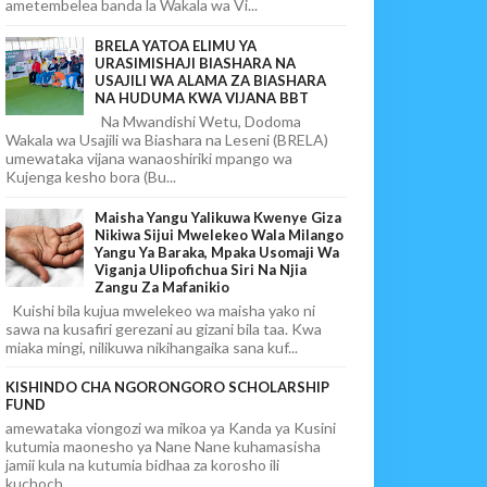
ametembelea banda la Wakala wa Vi...
BRELA YATOA ELIMU YA
URASIMISHAJI BIASHARA NA
USAJILI WA ALAMA ZA BIASHARA
NA HUDUMA KWA VIJANA BBT
Na Mwandishi Wetu, Dodoma
Wakala wa Usajili wa Biashara na Leseni (BRELA)
umewataka vijana wanaoshiriki mpango wa
Kujenga kesho bora (Bu...
Maisha Yangu Yalikuwa Kwenye Giza
Nikiwa Sijui Mwelekeo Wala Milango
Yangu Ya Baraka, Mpaka Usomaji Wa
Viganja Ulipofichua Siri Na Njia
Zangu Za Mafanikio
Kuishi bila kujua mwelekeo wa maisha yako ni
sawa na kusafiri gerezani au gizani bila taa. Kwa
miaka mingi, nilikuwa nikihangaika sana kuf...
KISHINDO CHA NGORONGORO SCHOLARSHIP
FUND
amewataka viongozi wa mikoa ya Kanda ya Kusini
kutumia maonesho ya Nane Nane kuhamasisha
jamii kula na kutumia bidhaa za korosho ili
kuchoch...