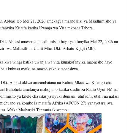
EZA THAMANI YA MAZAO WAZAA FURSA MPYA ZA VIWANDA
KUONGEZA MSUKUMO WA MAFUTA (PS3) MULEBA WAFIKIA ASILIM
san Abbasi leo Mei 21, 2026 amekagua maandalizi ya Maadhimisho ya
ufanyika Kitaifa katika Uwanja wa Vita mkoani Tabora.
I WA MAISHA YA KILA MTANZANIA
Dkt. Abbasi amesema maadhimisho hayo yatafanyika Mei 22, 2026 na
ri wa Maliasili na Utalii Mhe. Dkt. Ashatu Kijaji (Mb).
A WANANCHI WENGI ZAIDI KUCHOCHEA THAMANI YA MAZAO
a kwa wingi katika uwanja wa vita kunakofanyika maonesho hayo
EZO CHA FAIDA REJEA YA DHAMANA ZA SERIKALI KUBORESHA UW
bali kuhusu nyuki na mazao yake zitaoneshwa.
6
karibisha Jamii Kuadhimisha Siku Ya Vijana Duniani
o Dkt. Abbasi akiwa ameambatana na Kaimu Mkuu wa Kitengo cha
uel Buhohela amefanya mahojiano katika studio za Radio Uyui FM na
misho ya kilele cha siku ya nyuki duniani, uhifadhi, utalii na nafasi
 za michuano ya kombe la mataifa Afrika (AFCON 27) yanayotarajiwa
tu za Afrika Mashariki Tanzania ikiwemo.