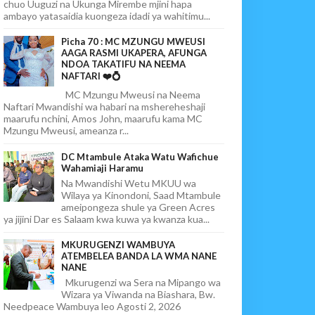
chuo Uuguzi na Ukunga Mirembe mjini hapa
ambayo yatasaidia kuongeza idadi ya wahitimu...
Picha 70 : MC MZUNGU MWEUSI
AAGA RASMI UKAPERA, AFUNGA
NDOA TAKATIFU NA NEEMA
NAFTARI ❤️💍
MC Mzungu Mweusi na Neema
Naftari Mwandishi wa habari na mshereheshaji
maarufu nchini, Amos John, maarufu kama MC
Mzungu Mweusi, ameanza r...
DC Mtambule Ataka Watu Wafichue
Wahamiaji Haramu
Na Mwandishi Wetu MKUU wa
Wilaya ya Kinondoni, Saad Mtambule
ameipongeza shule ya Green Acres
ya jijini Dar es Salaam kwa kuwa ya kwanza kua...
MKURUGENZI WAMBUYA
ATEMBELEA BANDA LA WMA NANE
NANE
Mkurugenzi wa Sera na Mipango wa
Wizara ya Viwanda na Biashara, Bw.
Needpeace Wambuya leo Agosti 2, 2026