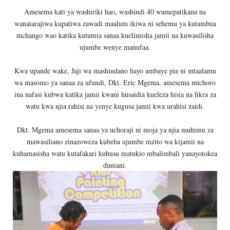
Amesema kati ya washiriki hao, washindi 40 wamepatikana na
wanatarajiwa kupatiwa zawadi maalum ikiwa ni sehemu ya kutambua
mchango wao katika kutumia sanaa kuelimisha jamii na kuwasilisha
ujumbe wenye manufaa.
Kwa upande wake, Jaji wa mashindano hayo ambaye pia ni mtaalamu
wa masomo ya sanaa za ufundi, Dkt. Eric Mgema, amesema michoro
ina nafasi kubwa katika jamii kwani husaidia kueleza hisia na fikra za
watu kwa njia rahisi na yenye kugusa jamii kwa urahisi zaidi.
Dkt. Mgema amesema sanaa ya uchoraji ni moja ya njia muhimu za
mawasiliano zinazoweza kubeba ujumbe mzito wa kijamii na
kuhamasisha watu kutafakari kuhusu matukio mbalimbali yanayotokea
duniani.