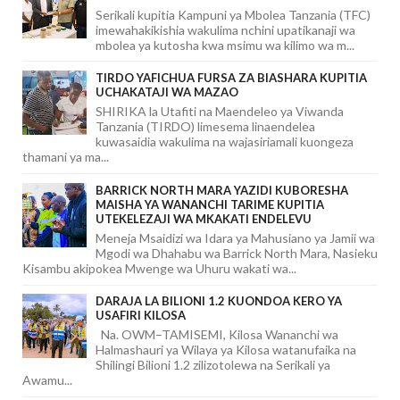
Serikali kupitia Kampuni ya Mbolea Tanzania (TFC)
imewahakikishia wakulima nchini upatikanaji wa
mbolea ya kutosha kwa msimu wa kilimo wa m...
TIRDO YAFICHUA FURSA ZA BIASHARA KUPITIA
UCHAKATAJI WA MAZAO
SHIRIKA la Utafiti na Maendeleo ya Viwanda
Tanzania (TIRDO) limesema linaendelea
kuwasaidia wakulima na wajasiriamali kuongeza
thamani ya ma...
BARRICK NORTH MARA YAZIDI KUBORESHA
MAISHA YA WANANCHI TARIME KUPITIA
UTEKELEZAJI WA MKAKATI ENDELEVU
Meneja Msaidizi wa Idara ya Mahusiano ya Jamii wa
Mgodi wa Dhahabu wa Barrick North Mara, Nasieku
Kisambu akipokea Mwenge wa Uhuru wakati wa...
DARAJA LA BILIONI 1.2 KUONDOA KERO YA
USAFIRI KILOSA
Na. OWM–TAMISEMI, Kilosa Wananchi wa
Halmashauri ya Wilaya ya Kilosa watanufaika na
Shilingi Bilioni 1.2 zilizotolewa na Serikali ya
Awamu...