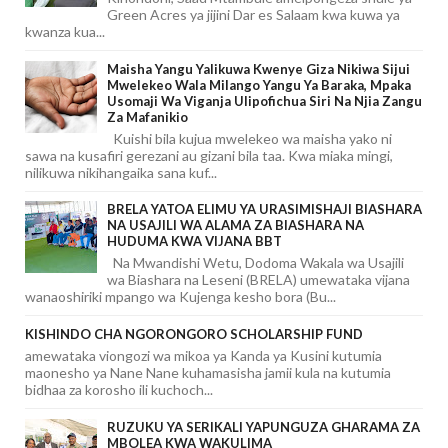
Green Acres ya jijini Dar es Salaam kwa kuwa ya
kwanza kua...
Maisha Yangu Yalikuwa Kwenye Giza Nikiwa Sijui
Mwelekeo Wala Milango Yangu Ya Baraka, Mpaka
Usomaji Wa Viganja Ulipofichua Siri Na Njia Zangu
Za Mafanikio
Kuishi bila kujua mwelekeo wa maisha yako ni
sawa na kusafiri gerezani au gizani bila taa. Kwa miaka mingi,
nilikuwa nikihangaika sana kuf...
BRELA YATOA ELIMU YA URASIMISHAJI BIASHARA
NA USAJILI WA ALAMA ZA BIASHARA NA
HUDUMA KWA VIJANA BBT
Na Mwandishi Wetu, Dodoma Wakala wa Usajili
wa Biashara na Leseni (BRELA) umewataka vijana
wanaoshiriki mpango wa Kujenga kesho bora (Bu...
KISHINDO CHA NGORONGORO SCHOLARSHIP FUND
amewataka viongozi wa mikoa ya Kanda ya Kusini kutumia
maonesho ya Nane Nane kuhamasisha jamii kula na kutumia
bidhaa za korosho ili kuchoch...
RUZUKU YA SERIKALI YAPUNGUZA GHARAMA ZA
MBOLEA KWA WAKULIMA