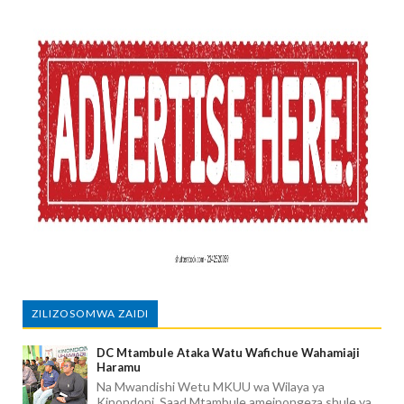
ZILIZOSOMWA ZAIDI
DC Mtambule Ataka Watu Wafichue Wahamiaji
Haramu
Na Mwandishi Wetu MKUU wa Wilaya ya
Kinondoni, Saad Mtambule ameipongeza shule ya