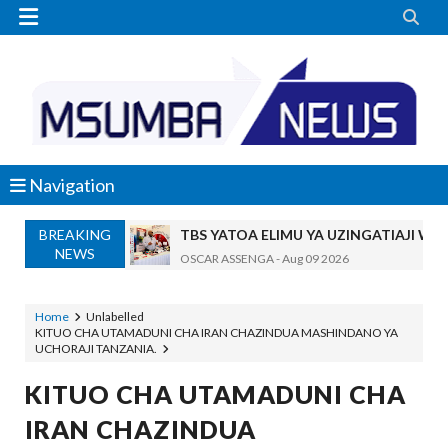


Navigation
BREAKING
TBS YATOA ELIMU YA UZINGATIAJI 
NEWS
OSCAR ASSENGA
-
Aug 09 2026
Kutafuta Ladha Tofauti? ORIJIN Ndio 
OSCAR ASSENGA
-
Aug 09 2026
Home
Unlabelled
KITUO CHA UTAMADUNI CHA IRAN CHAZINDUA MASHINDANO YA
DKT AKWILAPO: WIZARA YA ARDHI IK
UCHORAJI TANZANIA.
MSUMBA
-
Aug 09 2026
SERIKALI YATENGA BILIONI 38 KUPIMA 
KITUO CHA UTAMADUNI CHA
OSCAR ASSENGA
-
Aug 09 2026
IRAN CHAZINDUA
Maneno Yangu Yalidharauka Kila Nilipo