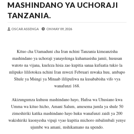
MASHINDANO YA UCHORAJI
Zawadi
-
Aug 09 2026
Nilitaka Dhulumiwa Kiwanja Changu Cha
TANZANIA.
Zawadi
-
Aug 09 2026
SOKO BUBU LA MADINI LAGUNDULIWA J
OSCAR ASSENGA
ON
MAY 09, 2026
MSUMBA
-
Aug 09 2026
Nilihofia Moto Na Majanga Yaliyokuwa Y
Zawadi
-
Aug 09 2026
Kituo cha Utamaduni cha Iran nchini Tanzania kimeanzisha
WAZIRI AKWILAPO AITAKA MIKOA NA
mashindano ya uchoraji yanayolenga kuhamasisha jamii, hususan
MSUMBA
-
Aug 09 2026
watoto na vijana, kueleza hisia zao kupitia sanaa kufuatia tukio la
BARAZA LA USHINDANI LAJA NA MFUMO WA KI
mlipuko lililotokea nchini Iran mwezi Februari mwaka huu, ambapo
Alex Sonna
-
Aug 09 2026
Shule ya Msingi ya Minaab ililipuliwa na kusababisha vifo vya
wanafunzi 168.
Akizungumza kuhusu mashindano hayo, Hafisa wa Uhusiano kwa
Umma wa kituo hicho, Amani Salum, amesema jumla ya shule 50
zimeshiriki katika mashindano hayo huku wanafunzi zaidi ya 200
wakishiriki kuonyesha vipaji vyao kupitia michoro mbalimbali yenye
ujumbe wa amani, mshikamano na upendo.