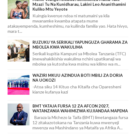
Mzazi Tu Na Kunidharau, Lakini Leo Ananithamini
Kuliko Mtu Yeyote
Kuingia kwenye ndoa ni matumaini ya kila
mwanamke kwamba atapata mume
atakayempenda, kumheshimu, na kuilinda familia yao. Hata hivyo,
mara t...
RUZUKU YA SERIKALI YAPUNGUZA GHARAMA ZA
MBOLEA KWA WAKULIMA
Serikali kupitia Kampuni ya Mbolea Tanzania (TFC)
imewahakikishia wakulima nchini upatikanaji wa
mbolea ya kutosha kwa msimu wa kilimo wa m...
WAZIRI MKUU AZINDUA BOTI MBILI ZA DORIA
NA UOKOZI
-Atoa siku 14 Kituo cha Kitaifa cha Oparesheni
kianze kufanya kazi
BMT YATAJA FURSA 12 ZA AFCON 2027,
WATANZANIA WAHIMIZWA KUJIANDAA MAPEMA
Baraza la Michezo la Taifa (BMT) limetangaza fursa
12 zitakazotokana na Tanzania kuwa mwenyeji
mwenza wa Mashindano ya Mataifa ya Afrika A...