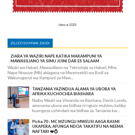
ZILIZOSOMWA ZAIDI
ZIARA YA WAZIRI NAPE KATIKA MAKAMPUNI YA
MAWASILIANO YA SIMU JIJINI DAR ES SALAAM
Waziri wa Habari, Mawasiliano na Teknolojia ya Habari, Mhe.
Nape Nnauye (Mb) akiagana na Mwenyekiti wa Bodi ya
Wakurugenzi wa Kampuni ya Maw...
TANZANIA YAZINDUA ALAMA YA UBORA YA
AFRIKA KUCHOCHEA BIASHARA
Naibu Waziri wa Viwanda na Biashara, Denis Londo,
amesema ubora wa bidhaa ni nguzo muhimu katika
kuongeza ushindani wa bidhaa za Tanzania kw...
Picha 70 : MC MZUNGU MWEUSI AAGA RASMI
UKAPERA, AFUNGA NDOA TAKATIFU NA NEEMA
NAFTARI ❤️💍