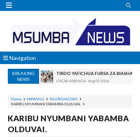


Navigation
BREAKING
TIRDO YAFICHUA FURSA ZA BIASHARA
NEWS
OSCAR ASSENGA
-
Aug 05 2026
WAKAGUZI WA MAFUTA WAIMARISHA UDHIBIT
Alex Sonna
-
Aug 05 2026
Home
MIPANGO
NGORONGORO
KARIBU NYUMBANI YABAMBA OLDUVAI.
BARRICK NORTH MARA YAZIDI KUBOR
MSUMBA
-
Aug 05 2026
KARIBU NYUMBANI YABAMBA
WAKULIMA, WAFUGAJI, WAVUVI WAP
OLDUVAI.
MSUMBA
-
Aug 05 2026
Shamba Langu La Hekari Kumi Lilikuwa H