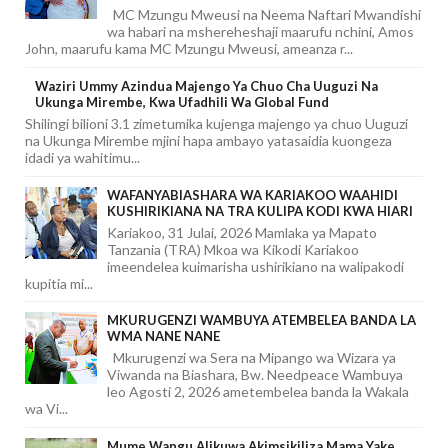
MC Mzungu Mweusi na Neema Naftari Mwandishi
wa habari na mshereheshaji maarufu nchini, Amos
John, maarufu kama MC Mzungu Mweusi, ameanza r...
Waziri Ummy Azindua Majengo Ya Chuo Cha Uuguzi Na
Ukunga Mirembe, Kwa Ufadhili Wa Global Fund
Shilingi bilioni 3.1 zimetumika kujenga majengo ya chuo Uuguzi
na Ukunga Mirembe mjini hapa ambayo yatasaidia kuongeza
idadi ya wahitimu...
WAFANYABIASHARA WA KARIAKOO WAAHIDI
KUSHIRIKIANA NA TRA KULIPA KODI KWA HIARI
Kariakoo, 31 Julai, 2026 Mamlaka ya Mapato
Tanzania (TRA) Mkoa wa Kikodi Kariakoo
imeendelea kuimarisha ushirikiano na walipakodi
kupitia mi...
MKURUGENZI WAMBUYA ATEMBELEA BANDA LA
WMA NANE NANE
Mkurugenzi wa Sera na Mipango wa Wizara ya
Viwanda na Biashara, Bw. Needpeace Wambuya
leo Agosti 2, 2026 ametembelea banda la Wakala
wa Vi...
Mume Wangu Alikuwa Akimsikiliza Mama Yake