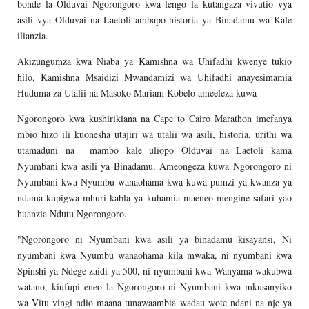
bonde la Olduvai Ngorongoro kwa lengo la kutangaza vivutio vya
asili vya Olduvai na Laetoli ambapo historia ya Binadamu wa Kale
ilianzia.
Akizungumza kwa Niaba ya Kamishna wa Uhifadhi kwenye tukio
hilo, Kamishna Msaidizi Mwandamizi wa Uhifadhi anayesimamia
Huduma za Utalii na Masoko Mariam Kobelo ameeleza kuwa
Ngorongoro kwa kushirikiana na Cape to Cairo Marathon imefanya
mbio hizo ili kuonesha utajiri wa utalii wa asili, historia, urithi wa
utamaduni na mambo kale uliopo Olduvai na Laetoli kama
Nyumbani kwa asili ya Binadamu. Ameongeza kuwa Ngorongoro ni
Nyumbani kwa Nyumbu wanaohama kwa kuwa pumzi ya kwanza ya
ndama kupigwa mhuri kabla ya kuhamia maeneo mengine safari yao
huanzia Ndutu Ngorongoro.
"Ngorongoro ni Nyumbani kwa asili ya binadamu kisayansi, Ni
nyumbani kwa Nyumbu wanaohama kila mwaka, ni nyumbani kwa
Spinshi ya Ndege zaidi ya 500, ni nyumbani kwa Wanyama wakubwa
watano, kiufupi eneo la Ngorongoro ni Nyumbani kwa mkusanyiko
wa Vitu vingi ndio maana tunawaambia wadau wote ndani na nje ya