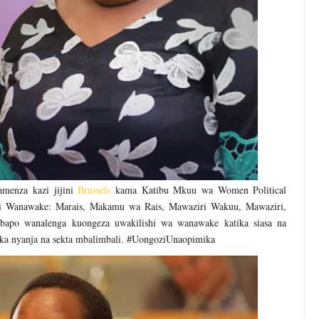
menza kazi jijini
Brussels
kama Katibu Mkuu wa Women Political
i Wanawake: Marais, Makamu wa Rais, Mawaziri Wakuu, Mawaziri,
apo wanalenga kuongeza uwakilishi wa wanawake katika siasa na
tika nyanja na sekta mbalimbali. #UongoziUnaopimika