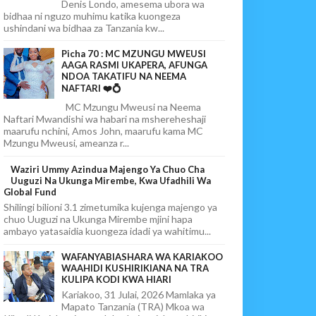
Denis Londo, amesema ubora wa
bidhaa ni nguzo muhimu katika kuongeza
ushindani wa bidhaa za Tanzania kw...
Picha 70 : MC MZUNGU MWEUSI
AAGA RASMI UKAPERA, AFUNGA
NDOA TAKATIFU NA NEEMA
NAFTARI ❤️💍
MC Mzungu Mweusi na Neema
Naftari Mwandishi wa habari na mshereheshaji
maarufu nchini, Amos John, maarufu kama MC
Mzungu Mweusi, ameanza r...
Waziri Ummy Azindua Majengo Ya Chuo Cha
Uuguzi Na Ukunga Mirembe, Kwa Ufadhili Wa
Global Fund
Shilingi bilioni 3.1 zimetumika kujenga majengo ya
chuo Uuguzi na Ukunga Mirembe mjini hapa
ambayo yatasaidia kuongeza idadi ya wahitimu...
WAFANYABIASHARA WA KARIAKOO
WAAHIDI KUSHIRIKIANA NA TRA
KULIPA KODI KWA HIARI
Kariakoo, 31 Julai, 2026 Mamlaka ya
Mapato Tanzania (TRA) Mkoa wa