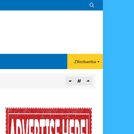

Zilizobamba