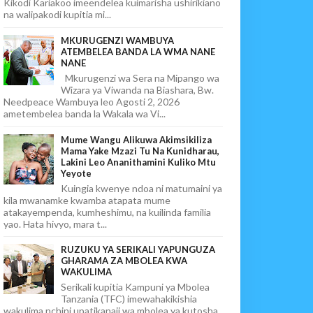
Kikodi Kariakoo imeendelea kuimarisha ushirikiano
na walipakodi kupitia mi...
MKURUGENZI WAMBUYA
ATEMBELEA BANDA LA WMA NANE
NANE
Mkurugenzi wa Sera na Mipango wa
Wizara ya Viwanda na Biashara, Bw.
Needpeace Wambuya leo Agosti 2, 2026
ametembelea banda la Wakala wa Vi...
Mume Wangu Alikuwa Akimsikiliza
Mama Yake Mzazi Tu Na Kunidharau,
Lakini Leo Ananithamini Kuliko Mtu
Yeyote
Kuingia kwenye ndoa ni matumaini ya
kila mwanamke kwamba atapata mume
atakayempenda, kumheshimu, na kuilinda familia
yao. Hata hivyo, mara t...
RUZUKU YA SERIKALI YAPUNGUZA
GHARAMA ZA MBOLEA KWA
WAKULIMA
Serikali kupitia Kampuni ya Mbolea
Tanzania (TFC) imewahakikishia
wakulima nchini upatikanaji wa mbolea ya kutosha