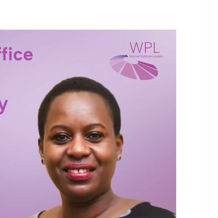
CHA FURSA ZA UWEKEZAJI KUPITIA MIRADI YA UBIA (PPP)
 ASHIRIKI MAPOKEZI YA MWAKILISHI WA MWENYEKITI WA UWT T
A ELIMU YA VIPIMO SAHIHI NANENANE DODOMA
idi Ya Miaka Saba Bila Mafanikio, Mpaka Tiba Ya Asili Iliponiweze
E ARIDHISHWA NA HUDUMA ZA TADB KWA WAKULIMA
6
 UBORA WA BIDHAA KATIKA MAONESHO NANENANE ARUSHA
6