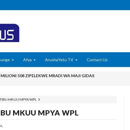
Bunge
Afya
ArushaYetu TV
Contact Us
MILIONI 508 ZIPELEKWE MRADI WA MAJI GIDAS
TOTO VIPIMO: NAIBU WAZIRI MALIASILI APONGEZA
TIBU MKUU MPYA WPL
ASIRIAMALI KUOMBA ALAMA YA UBORA MTANDAONI
IBU MKUU MPYA WPL
6
JENZI ARIDHISHWA NA MABORESHO YA TEMESA
A,
6