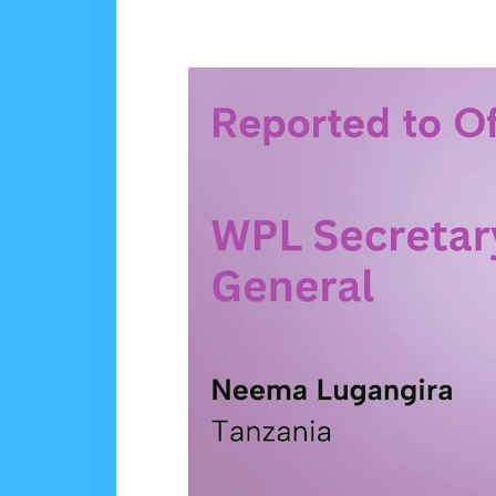
DKT. MSONDE: TBA NI KITOVU 
Alex Sonna
-
Aug 06 2026
NAIBU WAZIRI MAHUNDI
MSUMBA
-
Aug 05 2026
WMA YAENDELEA KUTO
MSUMBA
-
Aug 05 2026
Nilitafuta Mtoto Kwa Za
Zawadi
-
Aug 06 2026
NAIBU WAZIRI CHAND
OSCAR ASSENGA
-
Aug 06 202
TBS YATOA ELIMU YA
OSCAR ASSENGA
-
Aug 06 202