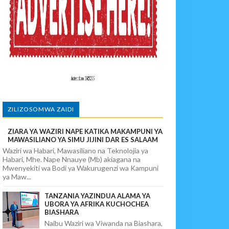
AIFA KATIKA ZIARA YA KIKAZI CHUNYA
sha Kushika Mimba Na Kufuta Machozi Yangu
ZILIZOSOMWA ZAIDI
ZIARA YA WAZIRI NAPE KATIKA MAKAMPUNI YA
MAWASILIANO YA SIMU JIJINI DAR ES SALAAM
Waziri wa Habari, Mawasiliano na Teknolojia ya
Habari, Mhe. Nape Nnauye (Mb) akiagana na
Mwenyekiti wa Bodi ya Wakurugenzi wa Kampuni
ya Maw...
TANZANIA YAZINDUA ALAMA YA
UBORA YA AFRIKA KUCHOCHEA
BIASHARA
Naibu Waziri wa Viwanda na Biashara,