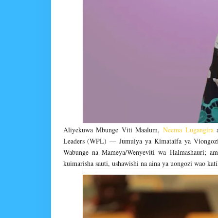
Aliyekuwa Mbunge Viti Maalum,
Neema Lugangira
a
Leaders (WPL) — Jumuiya ya Kimataifa ya Viongoz
Wabunge na Mameya/Wenyeviti wa Halmashauri; amb
kuimarisha sauti, ushawishi na aina ya uongozi wao ka