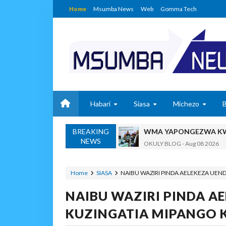
Home
Msumba News
Web
Gomma Tech
Habari
Siasa
Michezo
BREAKING
WMA YAPONGEZWA KWA
NEWS
OKULY BLOG
-
Aug 08 2026
TBS Yaendelea Kutoa El
OSCAR ASSENGA
-
Aug 08 202
Home
SIASA
NAIBU WAZIRI PINDA AELEKEZA UEN
UVCCM Moshi Vijijini Yai
NAIBU WAZIRI PINDA AE
MSUMBA
-
Aug 08 2026
WRRB YAJA NA UBUNIFU KWENY
KUZINGATIA MIPANGO 
Alex Sonna
-
Aug 08 2026