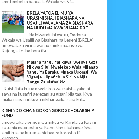
ametembelea banda la Wakala wa Vi...
BRELA YATOA ELIMU YA
URASIMISHAJI BIASHARA NA
USAJILI WA ALAMA ZA BIASHARA
NA HUDUMA KWA VIJANA BBT
Na Mwandishi Wetu, Dodoma
Wakala wa Usajili wa Biashara na Leseni (BRELA)
umewataka vijana wanaoshiriki mpango wa
Kujenga kesho bora (Bu...
Maisha Yangu Yalikuwa Kwenye Giza
Nikiwa Sijui Mwelekeo Wala Milango
Yangu Ya Baraka, Mpaka Usomaji Wa
Viganja Ulipofichua Siri Na Njia
Zangu Za Mafanikio
Kuishi bila kujua mwelekeo wa maisha yako ni
sawa na kusafiri gerezani au gizani bila taa. Kwa
miaka mingi, nilikuwa nikihangaika sana kuf...
KISHINDO CHA NGORONGORO SCHOLARSHIP
FUND
amewataka viongozi wa mikoa ya Kanda ya Kusini
kutumia maonesho ya Nane Nane kuhamasisha
jamii kula na kutumia bidhaa za korosho ili
kuchoch...