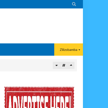

Zilizobamba