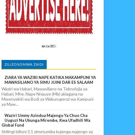
 DART
A EACOP
IA 88
ZILIZOSOMWA ZAIDI
ZIARA YA WAZIRI NAPE KATIKA MAKAMPUNI YA
PIKIA
MAWASILIANO YA SIMU JIJINI DAR ES SALAAM
Waziri wa Habari, Mawasiliano na Teknolojia ya
Habari, Mhe. Nape Nnauye (Mb) akiagana na
Mwenyekiti wa Bodi ya Wakurugenzi wa Kampuni
ya Maw...
Waziri Ummy Azindua Majengo Ya Chuo Cha
Uuguzi Na Ukunga Mirembe, Kwa Ufadhili Wa
Global Fund
Shilingi bilioni 3.1 zimetumika kujenga majengo ya