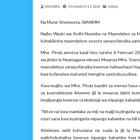
WMA YAPONGEZWA KWA
MSUMBA
ON
MARCH 13, 2024
SIASA,
MSUMBA
-
Aug 08 2026
PROF. SHEMDOE AHAIDI
Na Munir Shemweta, WANMM
MSUMBA
-
Aug 08 2026
Naibu Waziri wa Ardhi Nyumba na Maendeleo ya Ma
TPDC YARIDHISHWA NA
kuhakikisha maendelezo yoyote yanayofanyika yan
OSCAR ASSENGA
-
Aug 07 202
MKAKATI WA SERIKALI KUONG
Mhe. Pinda ametoa kauli hiyo tarehe 6 Februari 2
Alex Sonna
-
Aug 07 2026
wa jimbo la Nyamagana mkoani Mwanza Mhe. Stanslaus
MRADI WA KITUO CHA 
maendelezo yanayofanyika kwenye halmashauri hay
kwa kufanyiwa matumizi mengine yasiyokusudiwa.
MSUMBA
-
Aug 07 2026
MGALU APONGEZA HATUA
Kwa mujibu wa Mhe. Pinda baadhi ya meneo hasa 
MSUMBA
-
Aug 08 2026
ya kuendelezwa ikiwemo jiji la mwanza lakini ku
imejipangia kwenye utekelezaji wa mipango kabambe
‘’Nitoe rai kwa mamlaka za miji na majiji kuzingatia
nzuri sana kwa kuzingatia mipango kabambe na hili l
Akielezea zaidi kuhusiana na suala la jiji la Mwa
walichokubalina kwenye mpango kabambe kwa k