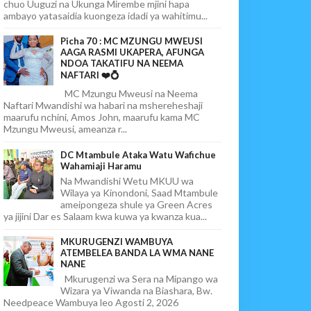
chuo Uuguzi na Ukunga Mirembe mjini hapa
ambayo yatasaidia kuongeza idadi ya wahitimu...
Picha 70 : MC MZUNGU MWEUSI
AAGA RASMI UKAPERA, AFUNGA
NDOA TAKATIFU NA NEEMA
NAFTARI ❤️💍
MC Mzungu Mweusi na Neema
Naftari Mwandishi wa habari na mshereheshaji
maarufu nchini, Amos John, maarufu kama MC
Mzungu Mweusi, ameanza r...
DC Mtambule Ataka Watu Wafichue
Wahamiaji Haramu
Na Mwandishi Wetu MKUU wa
Wilaya ya Kinondoni, Saad Mtambule
ameipongeza shule ya Green Acres
ya jijini Dar es Salaam kwa kuwa ya kwanza kua...
MKURUGENZI WAMBUYA
ATEMBELEA BANDA LA WMA NANE
NANE
Mkurugenzi wa Sera na Mipango wa
Wizara ya Viwanda na Biashara, Bw.
Needpeace Wambuya leo Agosti 2, 2026