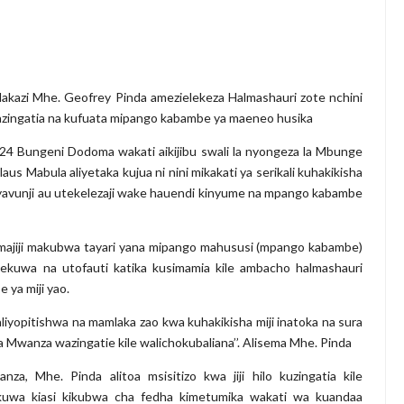
 KUANZISHA KLABU ZA VIPIMO SHULENI
 TAMISEMI KUTEKELEZA KIKAMILIFU JUKUMU LA USIMAMIZI WA
kazi Mhe. Geofrey Pinda amezielekeza Halmashauri zote nchini
 MAENDELEO YA UJENZI WA PUMP STATION NAMBA 3-MRADI W
azingatia na kufuata mipango kabambe ya maeneo husika
6
EZA THAMANI YA MAZAO WAZAA FURSA MPYA ZA VIWANDA
024 Bungeni Dodoma wakati aikijibu swali la nyongeza la Mbunge
 Mabula aliyetaka kujua ni nini mikakati ya serikali kuhakikisha
KUONGEZA MSUKUMO WA MAFUTA (PS3) MULEBA WAFIKIA ASILIM
avunji au utekelezaji wake hauendi kinyume na mpango kabambe
 ZA SERIKALI KUHAMASISHA MATUMIZI YA NISHATI SAFI YA KU
majiji makubwa tayari yana mipango mahususi (mpango kabambe)
mekuwa na utofauti katika kusimamia kile ambacho halmashauri
 ya miji yao.
 yaliyopitishwa na mamlaka zao kwa kuhakikisha miji inatoka na sura
a Mwanza wazingatie kile walichokubaliana’’. Alisema Mhe. Pinda
nza, Mhe. Pinda alitoa msisitizo kwa jiji hilo kuzingatia kile
uwa kiasi kikubwa cha fedha kimetumika wakati wa kuandaa