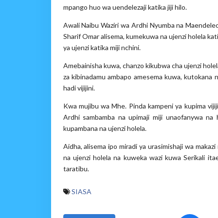
mpango huo wa uendelezaji katika jiji hilo.
Awali Naibu Waziri wa Ardhi Nyumba na Maendeleo y
Sharif Omar alisema, kumekuwa na ujenzi holela ka
ya ujenzi katika miji nchini.
Amebainisha kuwa, chanzo kikubwa cha ujenzi holela 
za kibinadamu ambapo amesema kuwa, kutokana na h
hadi vijijini.
Kwa mujibu wa Mhe. Pinda kampeni ya kupima vijij
Ardhi sambamba na upimaji miji unaofanywa na h
kupambana na ujenzi holela.
Aidha, alisema ipo miradi ya urasimishaji wa makazi 
na ujenzi holela na kuweka wazi kuwa Serikali ita
taratibu.
SIASA