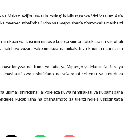
a Makazi akijibu swali la msingi la Mbunge wa Viti Maalum Asia
tika maeneo mbalimbali licha ya uwepo sheria zinazoweka masharti
ni ukuaji wa kasi miji midogo kutoka vijiji unaotokana na shughuli
ali hiyo wizara yake imekuja na mikakati ya kupima nchi nzima
i inayofanywa na Tume ya Taifa ya Mipango ya Matumizi Bora ya
almashauri kwa ushirikiano na wizara ni sehemu ya juhudi za
na upimaji shirikishaji aliyoieleza kuwa ni mikakati ya kupamabana
endelea kukabiliana na changamoto za ujenzi holela usiozingatia