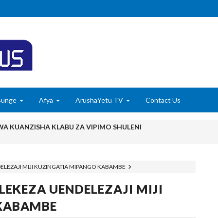
Bunge
Afya
ArushaYetu TV
Contact Us
 KUANZISHA KLABU ZA VIPIMO SHULENI
imu Ya Uthibitishaji Ubora Wa Bidhaa Nanenane Morogoro
6
DELEZAJI MIJI KUZINGATIA MIPANGO KABAMBE
karibisha Jamii Kuadhimisha Siku Ya Vijana Duniani
LEKEZA UENDELEZAJI MIJI
E ZAO LA PARACHICHI
KABAMBE