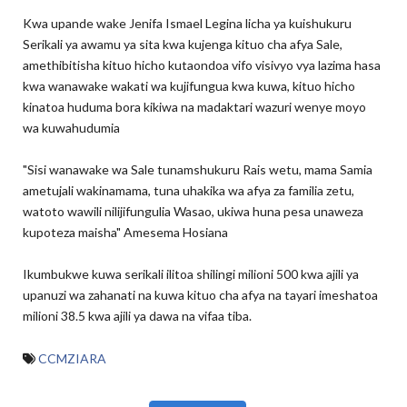
Kwa upande wake Jenifa Ismael Legina licha ya kuishukuru
Serikali ya awamu ya sita kwa kujenga kituo cha afya Sale,
amethibitisha kituo hicho kutaondoa vifo visivyo vya lazima hasa
kwa wanawake wakati wa kujifungua kwa kuwa, kituo hicho
kinatoa huduma bora kikiwa na madaktari wazuri wenye moyo
wa kuwahudumia
"Sisi wanawake wa Sale tunamshukuru Rais wetu, mama Samia
ametujali wakinamama, tuna uhakika wa afya za familia zetu,
watoto wawili nilijifungulia Wasao, ukiwa huna pesa unaweza
kupoteza maisha" Amesema Hosiana
Ikumbukwe kuwa serikali ilitoa shilingi milioni 500 kwa ajili ya
upanuzi wa zahanati na kuwa kituo cha afya na tayari imeshatoa
milioni 38.5 kwa ajili ya dawa na vifaa tiba.
CCMZIARA