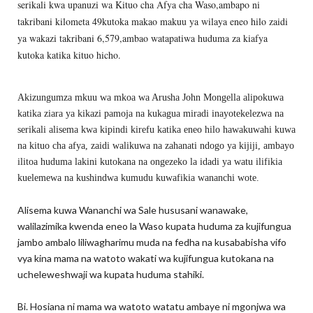
serikali kwa upanuzi wa Kituo cha Afya cha Waso,ambapo ni
takribani kilometa 49kutoka makao makuu ya wilaya eneo hilo zaidi
ya wakazi takribani 6,579,ambao watapatiwa huduma za kiafya
kutoka katika kituo hicho.
Akizungumza mkuu wa mkoa wa Arusha John Mongella alipokuwa
katika ziara ya kikazi pamoja na kukagua miradi inayotekelezwa na
serikali alisema kwa kipindi kirefu katika eneo hilo hawakuwahi kuwa
na kituo cha afya, zaidi walikuwa na zahanati ndogo ya kijiji, ambayo
ilitoa huduma lakini kutokana na ongezeko la idadi ya watu ilifikia
kuelemewa na kushindwa kumudu kuwafikia wananchi wote.
Alisema kuwa Wananchi wa Sale hususani wanawake,
walilazimika kwenda eneo la Waso kupata huduma za kujifungua
jambo ambalo liliwagharimu muda na fedha na kusababisha vifo
vya kina mama na watoto wakati wa kujifungua kutokana na
ucheleweshwaji wa kupata huduma stahiki.
Bi. Hosiana ni mama wa watoto watatu ambaye ni mgonjwa wa