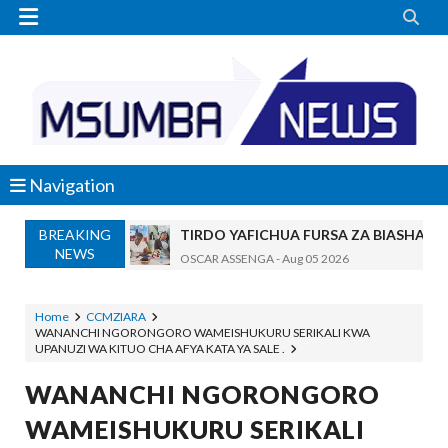


Navigation
BREAKING
TIRDO YAFICHUA FURSA ZA BIASHARA
NEWS
OSCAR ASSENGA
-
Aug 05 2026
WAKAGUZI WA MAFUTA WAIMARISHA UDHIBIT
Alex Sonna
-
Aug 05 2026
Home
CCMZIARA
WANANCHI NGORONGORO WAMEISHUKURU SERIKALI KWA
BARRICK NORTH MARA YAZIDI KUBOR
UPANUZI WA KITUO CHA AFYA KATA YA SALE .
MSUMBA
-
Aug 05 2026
WAKULIMA, WAFUGAJI, WAVUVI WAP
WANANCHI NGORONGORO
MSUMBA
-
Aug 05 2026
WAMEISHUKURU SERIKALI
Shamba Langu La Hekari Kumi Lilikuwa H