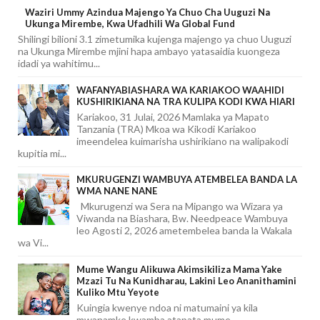
Waziri Ummy Azindua Majengo Ya Chuo Cha Uuguzi Na
Ukunga Mirembe, Kwa Ufadhili Wa Global Fund
Shilingi bilioni 3.1 zimetumika kujenga majengo ya chuo Uuguzi
na Ukunga Mirembe mjini hapa ambayo yatasaidia kuongeza
idadi ya wahitimu...
WAFANYABIASHARA WA KARIAKOO WAAHIDI
KUSHIRIKIANA NA TRA KULIPA KODI KWA HIARI
Kariakoo, 31 Julai, 2026 Mamlaka ya Mapato
Tanzania (TRA) Mkoa wa Kikodi Kariakoo
imeendelea kuimarisha ushirikiano na walipakodi
kupitia mi...
MKURUGENZI WAMBUYA ATEMBELEA BANDA LA
WMA NANE NANE
Mkurugenzi wa Sera na Mipango wa Wizara ya
Viwanda na Biashara, Bw. Needpeace Wambuya
leo Agosti 2, 2026 ametembelea banda la Wakala
wa Vi...
Mume Wangu Alikuwa Akimsikiliza Mama Yake
Mzazi Tu Na Kunidharau, Lakini Leo Ananithamini
Kuliko Mtu Yeyote
Kuingia kwenye ndoa ni matumaini ya kila
mwanamke kwamba atapata mume