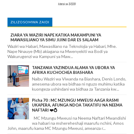
ZILIZOSOMWA ZAIDI
ZIARA YA WAZIRI NAPE KATIKA MAKAMPUNI YA
MAWASILIANO YA SIMU JIJINI DAR ES SALAAM
Waziri wa Habari, Mawasiliano na Teknolojia ya Habari, Mhe.
Nape Nnauye (Mb) akiagana na Mwenyekiti wa Bodi ya
Wakurugenzi wa Kampuni ya Maw...
TANZANIA YAZINDUA ALAMA YA UBORA YA
AFRIKA KUCHOCHEA BIASHARA
Naibu Waziri wa Viwanda na Biashara, Denis Londo,
amesema ubora wa bidhaa ni nguzo muhimu katika
kuongeza ushindani wa bidhaa za Tanzania kw...
Picha 70 : MC MZUNGU MWEUSI AAGA RASMI
UKAPERA, AFUNGA NDOA TAKATIFU NA NEEMA
NAFTARI ❤️💍
MC Mzungu Mweusi na Neema Naftari Mwandishi
wa habari na mshereheshaji maarufu nchini, Amos
John, maarufu kama MC Mzungu Mweusi, ameanza r...