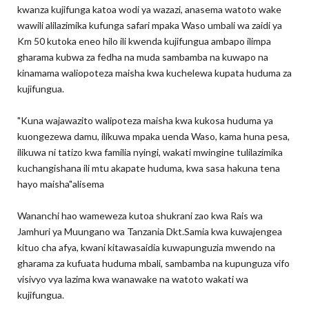
kwanza kujifunga katoa wodi ya wazazi, anasema watoto wake
wawili alilazimika kufunga safari mpaka Waso umbali wa zaidi ya
Km 50 kutoka eneo hilo ili kwenda kujifungua ambapo ilimpa
gharama kubwa za fedha na muda sambamba na kuwapo na
kinamama waliopoteza maisha kwa kuchelewa kupata huduma za
kujifungua.
"Kuna wajawazito walipoteza maisha kwa kukosa huduma ya
kuongezewa damu, ilikuwa mpaka uenda Waso, kama huna pesa,
ilikuwa ni tatizo kwa familia nyingi, wakati mwingine tulilazimika
kuchangishana ili mtu akapate huduma, kwa sasa hakuna tena
hayo maisha"alisema
Wananchi hao wameweza kutoa shukrani zao kwa Rais wa
Jamhuri ya Muungano wa Tanzania Dkt.Samia kwa kuwajengea
kituo cha afya, kwani kitawasaidia kuwapunguzia mwendo na
gharama za kufuata huduma mbali, sambamba na kupunguza vifo
visivyo vya lazima kwa wanawake na watoto wakati wa
kujifungua.