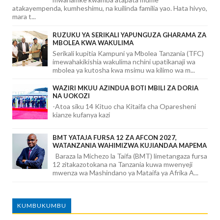
atakayempenda, kumheshimu, na kuilinda familia yao. Hata hivyo,
mara t...
RUZUKU YA SERIKALI YAPUNGUZA GHARAMA ZA
MBOLEA KWA WAKULIMA
Serikali kupitia Kampuni ya Mbolea Tanzania (TFC)
imewahakikishia wakulima nchini upatikanaji wa
mbolea ya kutosha kwa msimu wa kilimo wa m...
WAZIRI MKUU AZINDUA BOTI MBILI ZA DORIA
NA UOKOZI
-Atoa siku 14 Kituo cha Kitaifa cha Oparesheni
kianze kufanya kazi
BMT YATAJA FURSA 12 ZA AFCON 2027,
WATANZANIA WAHIMIZWA KUJIANDAA MAPEMA
Baraza la Michezo la Taifa (BMT) limetangaza fursa
12 zitakazotokana na Tanzania kuwa mwenyeji
mwenza wa Mashindano ya Mataifa ya Afrika A...
KUMBUKUMBU