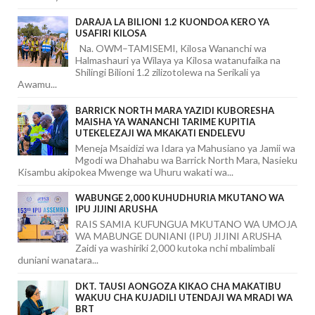
DARAJA LA BILIONI 1.2 KUONDOA KERO YA
USAFIRI KILOSA
Na. OWM–TAMISEMI, Kilosa Wananchi wa
Halmashauri ya Wilaya ya Kilosa watanufaika na
Shilingi Bilioni 1.2 zilizotolewa na Serikali ya
Awamu...
BARRICK NORTH MARA YAZIDI KUBORESHA
MAISHA YA WANANCHI TARIME KUPITIA
UTEKELEZAJI WA MKAKATI ENDELEVU
Meneja Msaidizi wa Idara ya Mahusiano ya Jamii wa
Mgodi wa Dhahabu wa Barrick North Mara, Nasieku
Kisambu akipokea Mwenge wa Uhuru wakati wa...
WABUNGE 2,000 KUHUDHURIA MKUTANO WA
IPU JIJINI ARUSHA
RAIS SAMIA KUFUNGUA MKUTANO WA UMOJA
WA MABUNGE DUNIANI (IPU) JIJINI ARUSHA
Zaidi ya washiriki 2,000 kutoka nchi mbalimbali
duniani wanatara...
DKT. TAUSI AONGOZA KIKAO CHA MAKATIBU
WAKUU CHA KUJADILI UTENDAJI WA MRADI WA
BRT