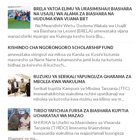
BRELA YATOA ELIMU YA URASIMISHAJI BIASHARA
NA USAJILI WA ALAMA ZA BIASHARA NA
HUDUMA KWA VIJANA BBT
Na Mwandishi Wetu, Dodoma Wakala wa Usajili
wa Biashara na Leseni (BRELA) umewataka vijana
wanaoshiriki mpango wa Kujenga kesho bora (Bu...
KISHINDO CHA NGORONGORO SCHOLARSHIP FUND
amewataka viongozi wa mikoa ya Kanda ya Kusini kutumia
maonesho ya Nane Nane kuhamasisha jamii kula na kutumia
bidhaa za korosho ili kuchoch...
RUZUKU YA SERIKALI YAPUNGUZA GHARAMA ZA
MBOLEA KWA WAKULIMA
Serikali kupitia Kampuni ya Mbolea Tanzania (TFC)
imewahakikishia wakulima nchini upatikanaji wa
mbolea ya kutosha kwa msimu wa kilimo wa m...
TIRDO YAFICHUA FURSA ZA BIASHARA KUPITIA
UCHAKATAJI WA MAZAO
SHIRIKA la Utafiti na Maendeleo ya Viwanda
Tanzania (TIRDO) limesema linaendelea
kuwasaidia wakulima na wajasiriamali kuongeza
thamani ya ma...