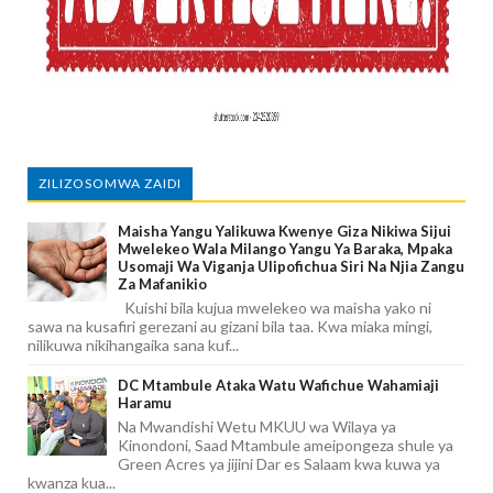
ZILIZOSOMWA ZAIDI
Maisha Yangu Yalikuwa Kwenye Giza Nikiwa Sijui
Mwelekeo Wala Milango Yangu Ya Baraka, Mpaka
Usomaji Wa Viganja Ulipofichua Siri Na Njia Zangu
Za Mafanikio
Kuishi bila kujua mwelekeo wa maisha yako ni
sawa na kusafiri gerezani au gizani bila taa. Kwa miaka mingi,
nilikuwa nikihangaika sana kuf...
DC Mtambule Ataka Watu Wafichue Wahamiaji
Haramu
Na Mwandishi Wetu MKUU wa Wilaya ya
Kinondoni, Saad Mtambule ameipongeza shule ya
Green Acres ya jijini Dar es Salaam kwa kuwa ya
kwanza kua...