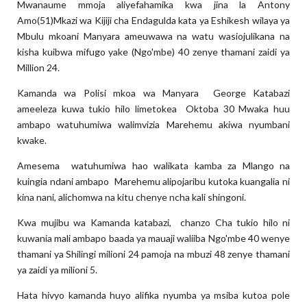
Mwanaume mmoja aliyefahamika kwa jina la Antony
Amo(51)Mkazi wa Kijiji cha Endagulda kata ya Eshikesh wilaya ya
Mbulu mkoani Manyara ameuwawa na watu wasiojulikana na
kisha kuibwa mifugo yake (Ngo'mbe) 40 zenye thamani zaidi ya
Million 24.
Kamanda wa Polisi mkoa wa Manyara George Katabazi
ameeleza kuwa tukio hilo limetokea Oktoba 30 Mwaka huu
ambapo watuhumiwa walimvizia Marehemu akiwa nyumbani
kwake.
Amesema watuhumiwa hao walikata kamba za Mlango na
kuingia ndani ambapo Marehemu alipojaribu kutoka kuangalia ni
kina nani, alichomwa na kitu chenye ncha kali shingoni.
Kwa mujibu wa Kamanda katabazi, chanzo Cha tukio hilo ni
kuwania mali ambapo baada ya mauaji waliiba Ngo'mbe 40 wenye
thamani ya Shilingi milioni 24 pamoja na mbuzi 48 zenye thamani
ya zaidi ya milioni 5.
Hata hivyo kamanda huyo alifika nyumba ya msiba kutoa pole