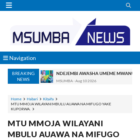


Navigation
BREAKING
NDEJEMBI AWASHA UMEME MWANUBI, 
NEWS
MSUMBA
-
Aug 10 2026
ORIJIN Yawaunganisha Marafiki Kwenye
MSUMBA
-
Aug 10 2026
Home
Habari
Kitaifa
MTU MMOJA WILAYANI MBULU AUAWA NA MIFUGO YAKE
SERIKALI YAMTAKA MKANDARASI KUO
KUPORWA.
MSUMBA
-
Aug 10 2026
Global Yawataka Wanaokwenda Kusoma N
MTU MMOJA WILAYANI
OSCAR ASSENGA
-
Aug 10 2026
MBULU AUAWA NA MIFUGO
NM-AIST KINARA WA MAONESHO YA NANENAN