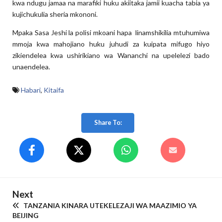
kwa ndugu jamaa na marafiki huku akiitaka jamii kuacha tabia ya
kujichukulia sheria mkononi.
Mpaka Sasa Jeshi la polisi mkoani hapa linamshikilia mtuhumiwa
mmoja kwa mahojiano huku juhudi za kuipata mifugo hiyo
zikiendelea kwa ushirikiano wa Wananchi na upelelezi bado
unaendelea.
Habari
,
Kitaifa
Share To:
Next
TANZANIA KINARA UTEKELEZAJI WA MAAZIMIO YA
BEIJING