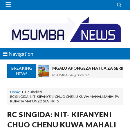


Navigation
BREAKING
MGALU APONGEZA HATUA ZA SERIKALI
NEWS
MSUMBA
-
Aug 08 2026
WMA YAPONGEZWA KWA KUANZISHA K
OKULY BLOG
-
Aug 08 2026
Home
Unlabelled
RC SINGIDA: NIT- KIFANYENI CHUO CHENU KUWA MAHALI SAHIHI PA
TBS Yaendelea Kutoa Elimu Ya Uthibiti
KUPATIA MAFUNZO STAHIKI
OSCAR ASSENGA
-
Aug 08 2026
UVCCM Moshi Vijijini Yaikaribisha Jamii
RC SINGIDA: NIT- KIFANYENI
MSUMBA
-
Aug 08 2026
CHUO CHENU KUWA MAHALI
WRRB YAJA NA UBUNIFU KWENYE ZAO LA PAR