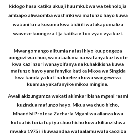
kidogo hasa katika ukuaji huu mkubwa wa teknolojia
ambapo aliwaomba washiriki wa mafunzo hayo kuwa
wabunifu na kusoma kwa bidii ili watakapomaliza
waweze kuongeza tija katika vituo vyao vya kazi.
Mwangomango alitumia nafasi hiyo kuupongeza
uongozi wa chuo, wanataaluma na wafanyakazi wote
kwa kazi nzuri wanayoifanya na kuhakikisha kuwa
mafunzo hayo yanafanyika katika Mkoa wa Singida
kwa kanda ya kati na kueleza kuwa wangeweza
kuamua yakafanyike mikoa mingine.
Awali akizungumza wakati akimkaribisha mgeni rasmi
kuzindua mafunzo hayo, Mkuu wa chuo hicho,
Mhandisi Profesa Zacharia Mganilwa alianza kwa
kutoa historia fupi ya chuo hicho kuwa kilianzishwa
mwaka 1975 ili kuwaandaa wataalamu watakaoziba