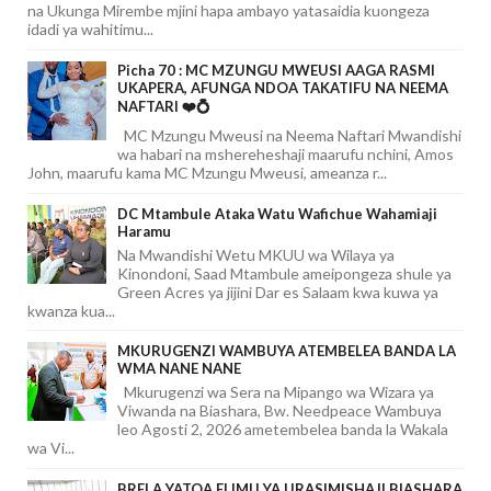
na Ukunga Mirembe mjini hapa ambayo yatasaidia kuongeza
idadi ya wahitimu...
Picha 70 : MC MZUNGU MWEUSI AAGA RASMI
UKAPERA, AFUNGA NDOA TAKATIFU NA NEEMA
NAFTARI ❤️💍
MC Mzungu Mweusi na Neema Naftari Mwandishi
wa habari na mshereheshaji maarufu nchini, Amos
John, maarufu kama MC Mzungu Mweusi, ameanza r...
DC Mtambule Ataka Watu Wafichue Wahamiaji
Haramu
Na Mwandishi Wetu MKUU wa Wilaya ya
Kinondoni, Saad Mtambule ameipongeza shule ya
Green Acres ya jijini Dar es Salaam kwa kuwa ya
kwanza kua...
MKURUGENZI WAMBUYA ATEMBELEA BANDA LA
WMA NANE NANE
Mkurugenzi wa Sera na Mipango wa Wizara ya
Viwanda na Biashara, Bw. Needpeace Wambuya
leo Agosti 2, 2026 ametembelea banda la Wakala
wa Vi...
BRELA YATOA ELIMU YA URASIMISHAJI BIASHARA