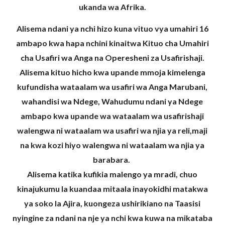
ukanda wa Afrika.
Alisema ndani ya nchi hizo kuna vituo vya umahiri 16
ambapo kwa hapa nchini kinaitwa Kituo cha Umahiri
cha Usafiri wa Anga na Operesheni za Usafirishaji.
Alisema kituo hicho kwa upande mmoja kimelenga
kufundisha wataalam wa usafiri wa Anga Marubani,
wahandisi wa Ndege, Wahudumu ndani ya Ndege
ambapo kwa upande wa wataalam wa usafirishaji
walengwa ni wataalam wa usafiri wa njia ya reli,maji
na kwa kozi hiyo walengwa ni wataalam wa njia ya
barabara.
Alisema katika kufikia malengo ya mradi, chuo
kinajukumu la kuandaa mitaala inayokidhi matakwa
ya soko la Ajira, kuongeza ushirikiano na Taasisi
nyingine za ndani na nje ya nchi kwa kuwa na mikataba