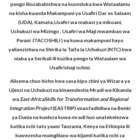
pengo lilosababishwa na kuondoka kwa Wataalamu
na kisha kuunda Makampuni ya Usafiri Dar es Salaam
(UDA), Kamata,Usafiri wa mabasi ya mikoani,
Uchukuzi wa Mizingo , Usafiri wa Maji mwambao wa
Pwani (TACOSHILI ) na kuwa makampuni hayo
yalianzishwa na Shirika la Taifa la Uchukuzi (NTC) kwa
niaba ya Serikali ili kuziba pengo la Wataalam wa
Usafirishaji nchini.
Alisema chuo hicho kwa sasa kipo chini ya Wizara ya
Ujenzi na Uchukuzi na kinaendesha Mradi wa Kikanda
wa
East AfricaSkills for Transformation and Regional
Integration Project
(EASTRIP) unaofadhiliwa na Benki
ya Dunia na kueleza kuwa mradi huo unatekelezwa
katika nchi tatu yaani Tanzania, Kenya na Ethiopia ili
kuwezesha muingiliano wa kijamii katika nchi za