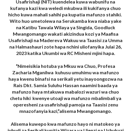
Usafirishaji (NIT) kuendelea kuwa wabunifu na
kufanya kazi kwa weledi mkubwa ili kukifanya chuo
hicho kuwa mahali sahihi pa kupatia mafunzo stahiki.
Wito huo umetolewa na Serukamba kwa niaba yake
na Katibu Tawala Wilaya ya Singida, Goodluck
Mwangomango wakati akizindua kozi ya Maafisa
Usafirishaji na Madereva Wakuu wa Taasisi za Umma
na Halmashauri zote hapa nchini uliofanyika Julai 26,
2023 katika Ukumbi wa RC Misheni mjini hapa.
“Nimeisikia hotuba ya Mkuu wa Chuo, Profesa
Zacharia Mganilwa kuhusu umuhimu wa mafunzo
haya kwenu binafsi na serikali yetu inayoongozwa na
Rais Dkt. Samia Suluhu Hassan naamini baada ya
mafunzo haya mtakuwa mabalozi wazuri wa chuo
chetu hiki kwenye utoaji wa mafunzo mbalimbali ya
operesheni za usafirishaji pamoja na Taasisi zenu
mnazofanyia kazi,”alisema Mwangomango.
Alisema kuwepo kwa mafunzo hayo ni matokeo ya
juhudi za Serikali kupitia Wizara ya Ujenzi na Uchukuzi