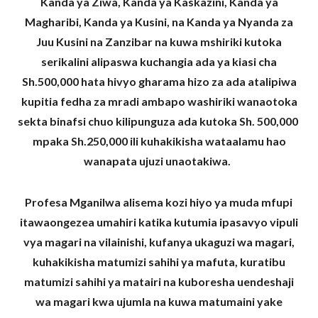
Kanda ya Ziwa, Kanda ya Kaskazini, Kanda ya
Magharibi, Kanda ya Kusini, na Kanda ya Nyanda za
Juu Kusini na Zanzibar na kuwa mshiriki kutoka
serikalini alipaswa kuchangia ada ya kiasi cha
Sh.500,000 hata hivyo gharama hizo za ada atalipiwa
kupitia fedha za mradi ambapo washiriki wanaotoka
sekta binafsi chuo kilipunguza ada kutoka Sh. 500,000
mpaka Sh.250,000 ili kuhakikisha wataalamu hao
wanapata ujuzi unaotakiwa.
Profesa Mganilwa alisema kozi hiyo ya muda mfupi
itawaongezea umahiri katika kutumia ipasavyo vipuli
vya magari na vilainishi, kufanya ukaguzi wa magari,
kuhakikisha matumizi sahihi ya mafuta, kuratibu
matumizi sahihi ya matairi na kuboresha uendeshaji
wa magari kwa ujumla na kuwa matumaini yake