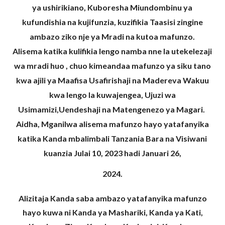
ya ushirikiano, Kuboresha Miundombinu ya
kufundishia na kujifunzia, kuzifikia Taasisi zingine
ambazo ziko nje ya Mradi na kutoa mafunzo.
Alisema katika kulifikia lengo namba nne la utekelezaji
wa mradi huo , chuo kimeandaa mafunzo ya siku tano
kwa ajili ya Maafisa Usafirishaji na Madereva Wakuu
kwa lengo la kuwajengea, Ujuzi wa
Usimamizi,Uendeshaji na Matengenezo ya Magari.
Aidha, Mganilwa alisema mafunzo hayo yatafanyika
katika Kanda mbalimbali Tanzania Bara na Visiwani
kuanzia Julai 10, 2023 hadi Januari 26,
2024.
Alizitaja Kanda saba ambazo yatafanyika mafunzo
hayo kuwa ni Kanda ya Mashariki, Kanda ya Kati,