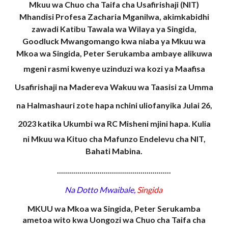
Mkuu wa Chuo cha Taifa cha Usafirishaji (NIT)
Mhandisi Profesa Zacharia Mganilwa, akimkabidhi
zawadi Katibu Tawala wa Wilaya ya Singida,
Goodluck Mwangomango kwa niaba ya Mkuu wa
Mkoa wa Singida, Peter Serukamba ambaye alikuwa
mgeni rasmi kwenye uzinduzi wa
kozi ya
Maafisa
Usafirishaji na Madereva Wakuu wa Taasisi za Umma
na Halmashauri zote hapa nchini uliofanyika Julai 26,
2023 katika Ukumbi wa RC Misheni mjini hapa.
Kulia
ni
Mkuu wa Kituo cha Mafunzo Endelevu cha NIT,
Bahati Mabina.
........................................................
Na Dotto Mwaibale,
Singida
MKUU wa Mkoa wa Singida, Peter Serukamba
ametoa wito kwa Uongozi wa Chuo cha Taifa cha