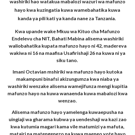
washiriki hao watakua mabalozi wazuri wa mafunzo
hayo kwa kuzingatia kuwa wamebahatika kuwa
kanda ya pili kati ya kanda nane za Tanzania.
Kwa upande wake Mkuu wa Kituo cha Mafunzo
Endelevu cha NIT, Bahati Mabina alisema washiriki
waliobahatika kupata mafunzo hayo ni 42, madereva
wakiwa ni 16 na maafisa Usafirishaji 26 na kuwa ni ya
siku tano.
Imani Octavian mshiriki wa mafunzo hayo kutoka
makampuni binafsi akizungumza kwa niaba ya
washiriki wenzake alisema wamejifunza mengi kupitia
mafunzo hayo na kuwa wanaenda kuwa mabalozi kwa
wenzao.
Alisema mafunzo hayo yamelenga kuwaepusha na
uingiaji wa gharama kubwa ya uendeshaji wa kazi zao
kwa kutumia magari kama vile matumizi ya mafuta,
matairi na matengenezo na kuwa maeneo yote hayo