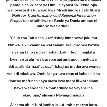
pamoja na Wizara ya Elimu, Sayansi na Teknolojia
waliowezesha kuwepo kwa Mradi huo wa
East Africa
Skills for Transformation and Regional Integration
Project
unaofadhiliwa na Benki ya Dunia ambao ni
mkopo wa Serikali.
‘Chuo cha Taifa cha Usafirishaji kimepewa jukumu
kubwa la kuwaandaa wataalamu waliobobea katika
nyanja tano za Usafirishaji. Lakini leo nimejikita
kwenye usafiri wa barabarani ambapo mmekuwa
mkituzalishia maafisa usafirishaji na madereva wenye
weledi mkubwa. Ombi langu kwa chuo ni kuhakikisha
kinatoa mafunzo haya mara kwa mara ili wataalamu
hawa waendane na mabadiliko ya Sayansi na
Teknolojia," alisema Mwangomango.
Alisema ubunifu si jambo la kufumbia macho hata