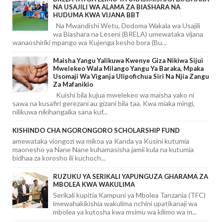
NA USAJILI WA ALAMA ZA BIASHARA NA
HUDUMA KWA VIJANA BBT
Na Mwandishi Wetu, Dodoma Wakala wa Usajili
wa Biashara na Leseni (BRELA) umewataka vijana
wanaoshiriki mpango wa Kujenga kesho bora (Bu...
Maisha Yangu Yalikuwa Kwenye Giza Nikiwa Sijui
Mwelekeo Wala Milango Yangu Ya Baraka, Mpaka
Usomaji Wa Viganja Ulipofichua Siri Na Njia Zangu
Za Mafanikio
Kuishi bila kujua mwelekeo wa maisha yako ni
sawa na kusafiri gerezani au gizani bila taa. Kwa miaka mingi,
nilikuwa nikihangaika sana kuf...
KISHINDO CHA NGORONGORO SCHOLARSHIP FUND
amewataka viongozi wa mikoa ya Kanda ya Kusini kutumia
maonesho ya Nane Nane kuhamasisha jamii kula na kutumia
bidhaa za korosho ili kuchoch...
RUZUKU YA SERIKALI YAPUNGUZA GHARAMA ZA
MBOLEA KWA WAKULIMA
Serikali kupitia Kampuni ya Mbolea Tanzania (TFC)
imewahakikishia wakulima nchini upatikanaji wa
mbolea ya kutosha kwa msimu wa kilimo wa m...