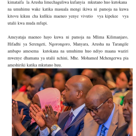
kimataifa la Arusha limechaguliwa kufanyia mkutano huo kutokana
na umuhimu wake katika masuala mengi ikiwa ni pamoja na kuwa
kitovu kikuu cha kufikia maeneo yenye vivutio vya kipekee vya
utalii kwa muda mfupi.
Ameyataja maeneo hayo kuwa ni pamoja na Mlima Kilimanjaro,
Hifadhi ya Serengeti, Ngorongoro, Manyara, Arusha na Tarangile
ambapo amesema kutokana na umuhimu huo ndiyo maana waziri
mwenye dhamana ya utalii nchini, Mhe. Mohamed Mchengerwa pia
ameshiriki katika mkutano huu.