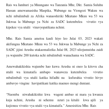
Rais wa Jamhuri ya Muungano wa Tanzania Mhe, Dkt. Samia Suluhu
Hassan amewamasisha Maspika, Wabunge na Viongozi Wakuu wa
nchi mbalimbali za Afrika wanaoshiriki Mkutano Mkuu wa 53 wa
Jukwaa la Mabunge ya Nchi za SADC kutembelea vivutio vya
kipekee vya utalii vinavyopatikana nchini.
Mhe. Rais Samia ametoa kauli hiyo leo Julai 03, 2023 wakati
akifungua Mkutano Mkuu wa 53 wa Jukwaa la Mabunge ya Nchi za
SADC jijini Arusha utakaomalizika Julai 08, 2023 uliojumuisha zaidi
ya wajumbe 200 kutoka nchi mbalimbali wanachama wa SADC.
Amewahakikishia wajumbe hao kuwa Arusha ni eneo la kitovu cha
utalii wa kimataifa ambapo wanaweza kutembelea vivutio
mbalimbali vya utalii katika hifadhi na kufurahia vivutio hivyo
ambavyo vingine havipatikani katika maeneo mengi duniani.
“Naomba niwahakikishie kwa wageni ambao ni mara ya kwanza
kuja nchini, Arusha ni sehemu nzuri ya kitalii kwa ajili ya
kujionea vivutio vya utalii vya kimataifa.” Amesisitiza Mhe. Rais