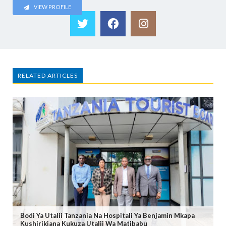
VIEW PROFILE
RELATED ARTICLES
Bodi Ya Utalii Tanzania Na Hospitali Ya Benjamin Mkapa
Kushirikiana Kukuza Utalii Wa Matibabu