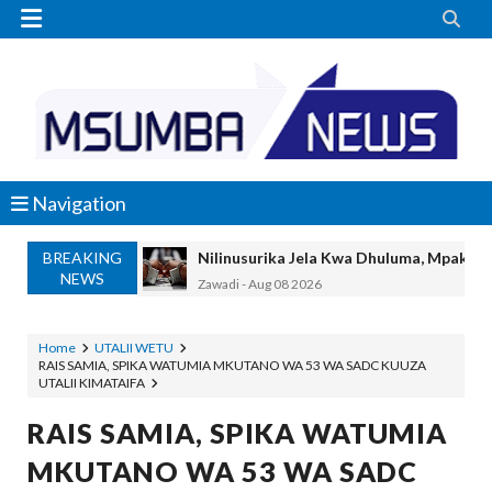


Navigation
BREAKING
Nilinusurika Jela Kwa Dhuluma, Mpaka Ti
NEWS
Zawadi
-
Aug 08 2026
TANZANIA YAANGAZA TEKNOLOJIA YA
OKULY BLOG
-
Aug 08 2026
Home
UTALII WETU
RAIS SAMIA, SPIKA WATUMIA MKUTANO WA 53 WA SADC KUUZA
MGALU APONGEZA HATUA ZA SERIKALI
UTALII KIMATAIFA
MSUMBA
-
Aug 08 2026
WMA YAPONGEZWA KWA KUANZISHA K
RAIS SAMIA, SPIKA WATUMIA
OKULY BLOG
-
Aug 08 2026
MKUTANO WA 53 WA SADC
TBS Yaendelea Kutoa Elimu Ya Uthibiti