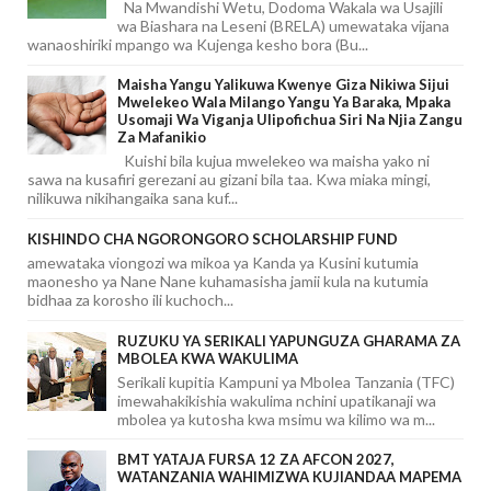
Na Mwandishi Wetu, Dodoma Wakala wa Usajili
wa Biashara na Leseni (BRELA) umewataka vijana
wanaoshiriki mpango wa Kujenga kesho bora (Bu...
Maisha Yangu Yalikuwa Kwenye Giza Nikiwa Sijui
Mwelekeo Wala Milango Yangu Ya Baraka, Mpaka
Usomaji Wa Viganja Ulipofichua Siri Na Njia Zangu
Za Mafanikio
Kuishi bila kujua mwelekeo wa maisha yako ni
sawa na kusafiri gerezani au gizani bila taa. Kwa miaka mingi,
nilikuwa nikihangaika sana kuf...
KISHINDO CHA NGORONGORO SCHOLARSHIP FUND
amewataka viongozi wa mikoa ya Kanda ya Kusini kutumia
maonesho ya Nane Nane kuhamasisha jamii kula na kutumia
bidhaa za korosho ili kuchoch...
RUZUKU YA SERIKALI YAPUNGUZA GHARAMA ZA
MBOLEA KWA WAKULIMA
Serikali kupitia Kampuni ya Mbolea Tanzania (TFC)
imewahakikishia wakulima nchini upatikanaji wa
mbolea ya kutosha kwa msimu wa kilimo wa m...
BMT YATAJA FURSA 12 ZA AFCON 2027,
WATANZANIA WAHIMIZWA KUJIANDAA MAPEMA