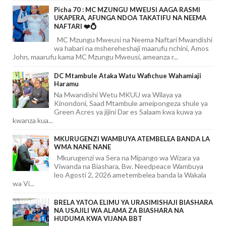
Picha 70 : MC MZUNGU MWEUSI AAGA RASMI
UKAPERA, AFUNGA NDOA TAKATIFU NA NEEMA
NAFTARI ❤️💍
MC Mzungu Mweusi na Neema Naftari Mwandishi
wa habari na mshereheshaji maarufu nchini, Amos
John, maarufu kama MC Mzungu Mweusi, ameanza r...
DC Mtambule Ataka Watu Wafichue Wahamiaji
Haramu
Na Mwandishi Wetu MKUU wa Wilaya ya
Kinondoni, Saad Mtambule ameipongeza shule ya
Green Acres ya jijini Dar es Salaam kwa kuwa ya
kwanza kua...
MKURUGENZI WAMBUYA ATEMBELEA BANDA LA
WMA NANE NANE
Mkurugenzi wa Sera na Mipango wa Wizara ya
Viwanda na Biashara, Bw. Needpeace Wambuya
leo Agosti 2, 2026 ametembelea banda la Wakala
wa Vi...
BRELA YATOA ELIMU YA URASIMISHAJI BIASHARA
NA USAJILI WA ALAMA ZA BIASHARA NA
HUDUMA KWA VIJANA BBT