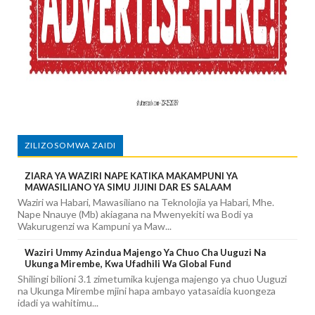
ZILIZOSOMWA ZAIDI
ZIARA YA WAZIRI NAPE KATIKA MAKAMPUNI YA
MAWASILIANO YA SIMU JIJINI DAR ES SALAAM
Waziri wa Habari, Mawasiliano na Teknolojia ya Habari, Mhe.
Nape Nnauye (Mb) akiagana na Mwenyekiti wa Bodi ya
Wakurugenzi wa Kampuni ya Maw...
Waziri Ummy Azindua Majengo Ya Chuo Cha Uuguzi Na
Ukunga Mirembe, Kwa Ufadhili Wa Global Fund
Shilingi bilioni 3.1 zimetumika kujenga majengo ya chuo Uuguzi
na Ukunga Mirembe mjini hapa ambayo yatasaidia kuongeza
idadi ya wahitimu...