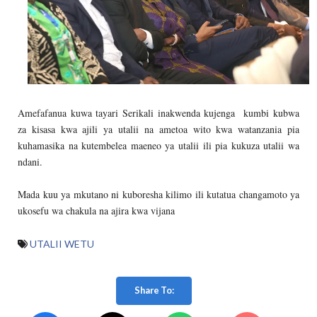
Amefafanua kuwa tayari Serikali inakwenda kujenga kumbi kubwa
za kisasa kwa ajili ya utalii na ametoa wito kwa watanzania pia
kuhamasika na kutembelea maeneo ya utalii ili pia kukuza utalii wa
ndani.
Mada kuu ya mkutano ni kuboresha kilimo ili kutatua changamoto ya
ukosefu wa chakula na ajira kwa vijana
UTALII WETU
Share To: