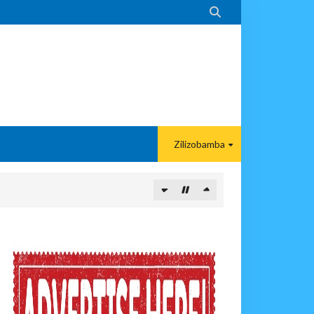

Zilizobamba
ITUO KIKUU CHA NISHATI YA MAFUTA