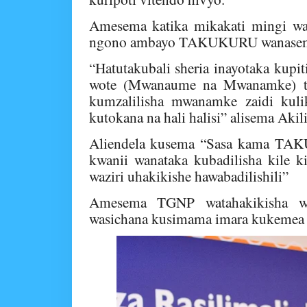
Amesema katika mikakati mingi wa
ngono ambayo TAKUKURU wanasema
“Hatutakubali sheria inayotaka kup
wote (Mwanaume na Mwanamke) t
kumzalilisha mwanamke zaidi kuli
kutokana na hali halisi” alisema Akil
Aliendela kusema “Sasa kama TAKUK
kwanii wanataka kubadilisha kile 
waziri uhakikishe hawabadilishili”
Amesema TGNP watahakikisha w
wasichana kusimama imara kukemea vi