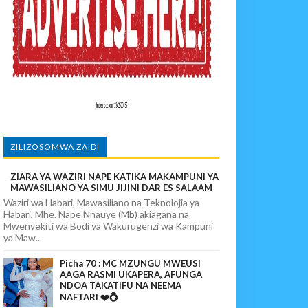
MA KWA VIJANA BBT
paka Usomaji Wa Viganja Ulipofichua Siri Na Njia Zangu Za Mafanik
MIFUGO
ZILIZOSOMWA ZAIDI
ZIARA YA WAZIRI NAPE KATIKA MAKAMPUNI YA
MAWASILIANO YA SIMU JIJINI DAR ES SALAAM
Waziri wa Habari, Mawasiliano na Teknolojia ya
Habari, Mhe. Nape Nnauye (Mb) akiagana na
Mwenyekiti wa Bodi ya Wakurugenzi wa Kampuni
ya Maw...
Picha 70 : MC MZUNGU MWEUSI
AAGA RASMI UKAPERA, AFUNGA
NDOA TAKATIFU NA NEEMA
NAFTARI ❤️💍