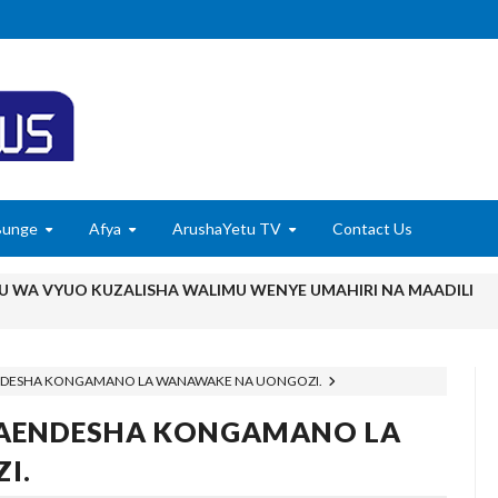
Bunge
Afya
ArushaYetu TV
Contact Us
U WA VYUO KUZALISHA WALIMU WENYE UMAHIRI NA MAADILI
ANI WA HAKI KUCHOCHEA UKUAJI WA UCHUMI
NDESHA KONGAMANO LA WANAWAKE NA UONGOZI.
MCHANGO WA WAZEE: WAZIRI SANGU
WAENDESHA KONGAMANO LA
6
 WASHUHUDIA MAKUBALIANO YA TRILIONI 56 KUIFANYA TANGA K
I.
6