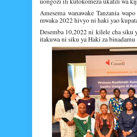
uongozi ili kutokomeza ukatili wa kij
Amesema wanawake Tanzania wapo z
mwaka 2022 hivyo ni haki yao kupata
Desemba 10
,2022 ni
kilele cha siku 
itakuwa ni siku ya Haki za binadamu 