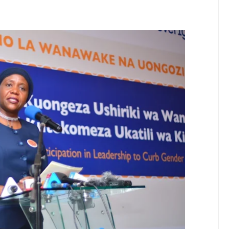
ISHAJI BIASHARA NA USAJILI WA ALAMA ZA BIASHARA NA HUDU
u Wafichue Wahamiaji Haramu
6
wenye Giza Nikiwa Sijui Mwelekeo Wala Milango Yangu Ya Baraka, M
MAKAO MAKUU YA CCM DODOMA
6
A KWA KUJENGA UWEZO WA NDANI WA KUZALISHA CHANJO ZA 
6
RISHA UHAKIKA WA MAFUTA NCHINI
6