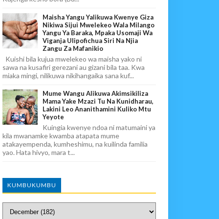
Maisha Yangu Yalikuwa Kwenye Giza
Nikiwa Sijui Mwelekeo Wala Milango
Yangu Ya Baraka, Mpaka Usomaji Wa
Viganja Ulipofichua Siri Na Njia
Zangu Za Mafanikio
Kuishi bila kujua mwelekeo wa maisha yako ni
sawa na kusafiri gerezani au gizani bila taa. Kwa
miaka mingi, nilikuwa nikihangaika sana kuf...
Mume Wangu Alikuwa Akimsikiliza
Mama Yake Mzazi Tu Na Kunidharau,
Lakini Leo Ananithamini Kuliko Mtu
Yeyote
Kuingia kwenye ndoa ni matumaini ya
kila mwanamke kwamba atapata mume
atakayempenda, kumheshimu, na kuilinda familia
yao. Hata hivyo, mara t...
KUMBUKUMBU