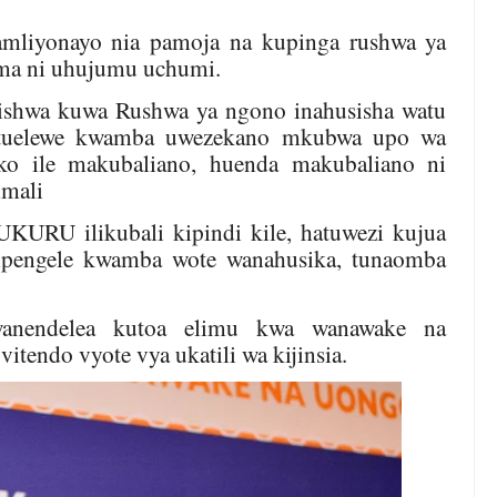
mliyonayo nia pamoja na kupinga rushwa ya
 ni uhujumu uchumi.
itishwa kuwa Rushwa ya ngono inahusisha watu
uelewe kwamba uwezekano mkubwa upo wa
ko ile makubaliano, huenda makubaliano ni
imali
URU ilikubali kipindi kile, hatuwezi kujua
kipengele kwamba wote wanahusika, tunaomba
anendelea kutoa elimu kwa wanawake na
tendo vyote vya ukatili wa kijinsia.