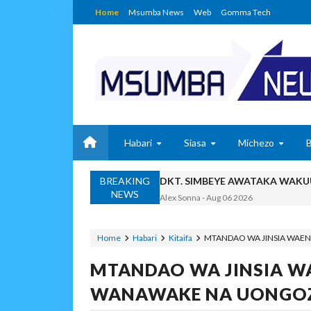
Home
Msumba News
Web
Gomma Tech
Habari
Siasa
Michezo
BREAKING
DKT. SIMBEYE AWATAKA WAKU
NEWS
Alex Sonna
-
Aug 06 2026
SERIKALI YASISITIZA USHIND
Alex Sonna
-
Aug 06 2026
Home
Habari
Kitaifa
MTANDAO WA JINSIA WAE
SERIKALI INATAMBUA 
MTANDAO WA JINSIA 
OSCAR ASSENGA
-
Aug 06 202
RAIS SAMIA, MUSEVEN
WANAWAKE NA UONGOZ
OSCAR ASSENGA
-
Aug 06 202