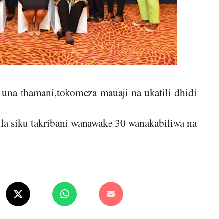
na thamani,tokomeza mauaji na ukatili dhidi
a siku takribani wanawake 30 wanakabiliwa na