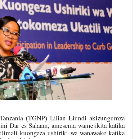
Tanzania (TGNP) Lilian Liundi akizungumza
ijini Dar es Salaam, amesema wamejikita katika
silimali kuongeza ushiriki wa wanawake katika