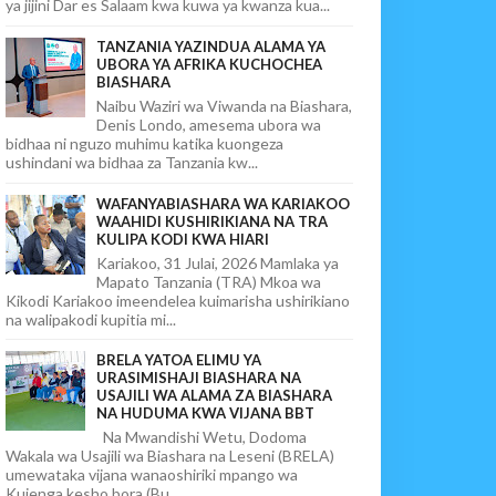
ya jijini Dar es Salaam kwa kuwa ya kwanza kua...
TANZANIA YAZINDUA ALAMA YA
UBORA YA AFRIKA KUCHOCHEA
BIASHARA
Naibu Waziri wa Viwanda na Biashara,
Denis Londo, amesema ubora wa
bidhaa ni nguzo muhimu katika kuongeza
ushindani wa bidhaa za Tanzania kw...
WAFANYABIASHARA WA KARIAKOO
WAAHIDI KUSHIRIKIANA NA TRA
KULIPA KODI KWA HIARI
Kariakoo, 31 Julai, 2026 Mamlaka ya
Mapato Tanzania (TRA) Mkoa wa
Kikodi Kariakoo imeendelea kuimarisha ushirikiano
na walipakodi kupitia mi...
BRELA YATOA ELIMU YA
URASIMISHAJI BIASHARA NA
USAJILI WA ALAMA ZA BIASHARA
NA HUDUMA KWA VIJANA BBT
Na Mwandishi Wetu, Dodoma
Wakala wa Usajili wa Biashara na Leseni (BRELA)
umewataka vijana wanaoshiriki mpango wa
Kujenga kesho bora (Bu...