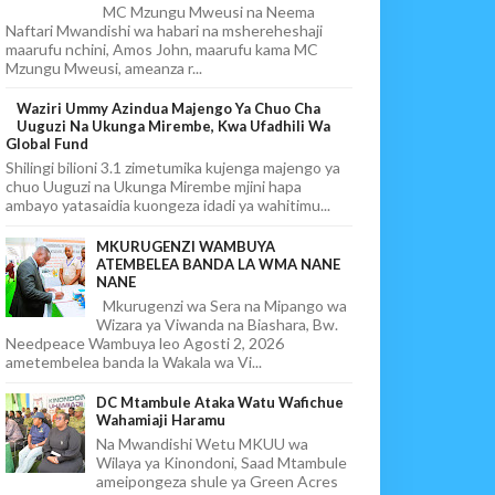
MC Mzungu Mweusi na Neema
Naftari Mwandishi wa habari na mshereheshaji
maarufu nchini, Amos John, maarufu kama MC
Mzungu Mweusi, ameanza r...
Waziri Ummy Azindua Majengo Ya Chuo Cha
Uuguzi Na Ukunga Mirembe, Kwa Ufadhili Wa
Global Fund
Shilingi bilioni 3.1 zimetumika kujenga majengo ya
chuo Uuguzi na Ukunga Mirembe mjini hapa
ambayo yatasaidia kuongeza idadi ya wahitimu...
MKURUGENZI WAMBUYA
ATEMBELEA BANDA LA WMA NANE
NANE
Mkurugenzi wa Sera na Mipango wa
Wizara ya Viwanda na Biashara, Bw.
Needpeace Wambuya leo Agosti 2, 2026
ametembelea banda la Wakala wa Vi...
DC Mtambule Ataka Watu Wafichue
Wahamiaji Haramu
Na Mwandishi Wetu MKUU wa
Wilaya ya Kinondoni, Saad Mtambule
ameipongeza shule ya Green Acres