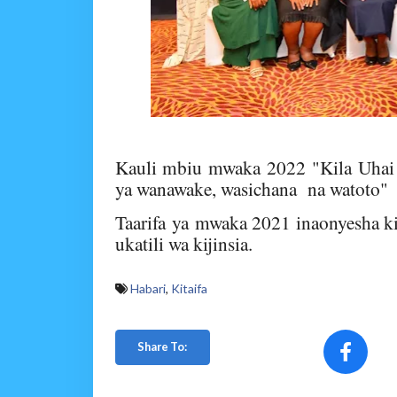
Kauli mbiu mwaka 2022 "Kila Uhai u
ya wanawake, wasichana na watoto"
Taarifa
ya
mwaka 2021 inaonyesha kil
ukatili wa kijinsia
.
Habari
,
Kitaifa
Share To: