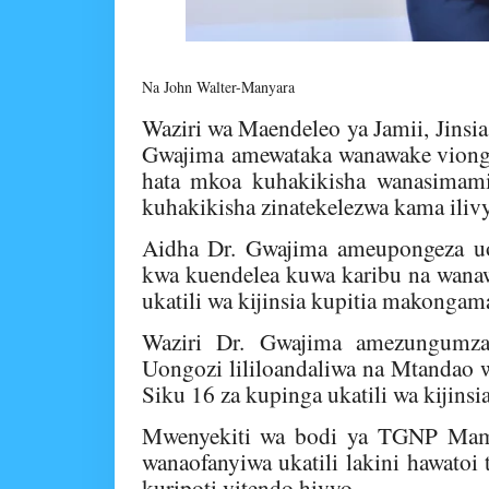
Na John Walter-Manyara
Waziri wa Maendeleo ya Jamii, Jins
Gwajima
amewataka wanawake viongoz
hata mkoa kuhakikisha wanasimami
kuhakikisha zinatekelezwa kama iliv
Aidha Dr. Gwajima ameupongeza u
kwa kuendelea kuwa karibu na wanaw
ukatili wa kijinsia kupitia makonga
Waziri Dr. Gwajima amezungumz
Uongozi lililoandaliwa na
Mtandao w
Siku 16 za kupinga ukatili wa kijinsi
Mwenyekiti wa bodi ya TGNP
Mam
wanaofanyiwa ukatili lakini hawatoi
kuripoti vitendo hivyo.