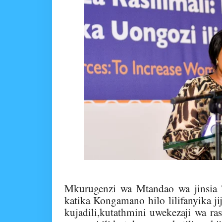
Mkurugenzi wa Mtandao wa jinsia 
katika Kongamano hilo lilifanyika j
kujadili,kutathmini uwekezaji wa ra