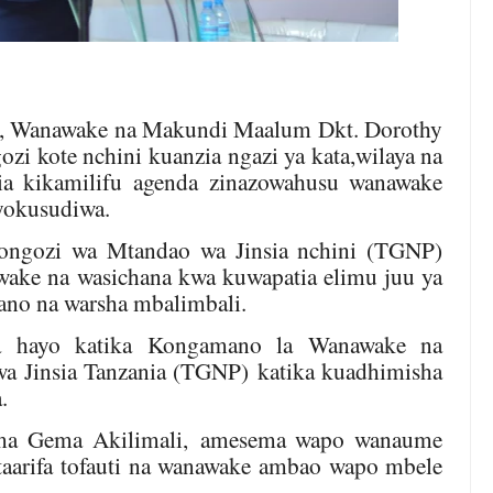
ia, Wanawake na Makundi Maalum Dkt. Dorothy
i kote nchini kuanzia ngazi ya kata,wilaya na
a kikamilifu agenda zinazowahusu wanawake
yokusudiwa.
ongozi wa Mtandao wa Jinsia nchini (TGNP)
ake na wasichana kwa kuwapatia elimu juu ya
mano na warsha mbalimbali.
a hayo katika Kongamano la Wanawake na
a Jinsia Tanzania (TGNP)
katika kuadhimisha
a
.
a Gema Akilimali
,
amesema
wapo wanaume
 taarifa tofauti na wanawake ambao wapo mbele