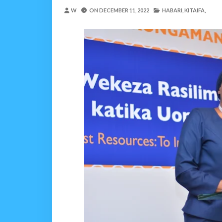
BRELA YATOA ELIMU YA URASIM
W
ON
DECEMBER 11, 2022
HABARI,
KITAIFA,
Alex Sonna
-
Aug 06 2026
DC Mtambule Ataka Wat
OSCAR ASSENGA
-
Aug 06 202
Maisha Yangu Yalikuwa K
Zawadi
-
Aug 06 2026
MWANRI APOKELEWA 
OSCAR ASSENGA
-
Aug 06 202
PINDA APONGEZA TVL
OSCAR ASSENGA
-
Aug 06 202
MFUMO WA M+2 WAIMA
OSCAR ASSENGA
-
Aug 06 202