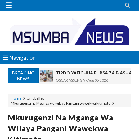


Navigation
BREAKING
TIRDO YAFICHUA FURSA ZA BIASHARA
NEWS
OSCAR ASSENGA
-
Aug 05 2026
WAKAGUZI WA MAFUTA WAIMARISHA UDHIBIT
Alex Sonna
-
Aug 05 2026
Home
Unlabelled
Mkurugenzi na Mganga wa wilaya Pangani wawekwa kitimoto
BARRICK NORTH MARA YAZIDI KUBOR
MSUMBA
-
Aug 05 2026
Mkurugenzi Na Mganga Wa
WAKULIMA, WAFUGAJI, WAVUVI WAP
Wilaya Pangani Wawekwa
MSUMBA
-
Aug 05 2026
Shamba Langu La Hekari Kumi Lilikuwa H