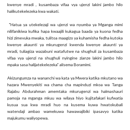
kwenye mradi , kusambaza vifaa vya ujenzi lakini jambo hilo
halikutekelezeka kwa wakati.
"Hatua ya utekelezaji wa ujenzi wa nyumba ya Mganga mimi
nilifanikiwa kufika hapa kwaajili kukagua baada ya kuona fedha
hizi zimevuka mwaka, tulitoa maagizo ya kuhamisha fedha kutoka
kwenye akaunti ya mkurugenzi kwenda kwenye akaunti ya
mradi, tuliagiza wazabuni watafutwe na shughuli za kusambaza
vifaa vya ujenzi na shughuli nyingine zianze lakini jambo hilo
mpaka sasa halijatekelezeka" alisema Boramimi.
Akizungumza na wananchi wa kata ya Mwera katika mkutano wa
hazara Mwenyekiti wa chama cha mapinduzi mkoa wa Tanga
Rajabu Abdurahman amemtaka mkurugenzi wa halmashauri
pamoja na mganga mkuu wa wilaya hiyo kujitafakari kufwatia
kusua sua kwa mradi huo na kusema kuwa hwatokubali
watendaji ambao wamekuwa hawawajibiki ipasavyo katika
majukumu waliyopewa.