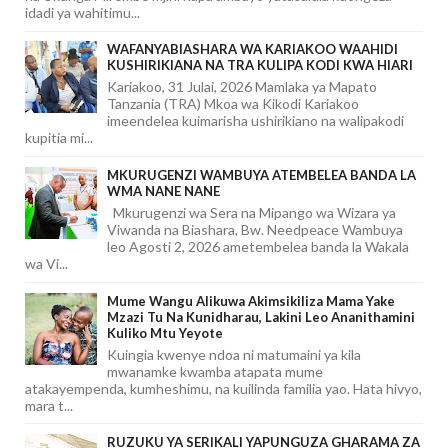
idadi ya wahitimu...
WAFANYABIASHARA WA KARIAKOO WAAHIDI
KUSHIRIKIANA NA TRA KULIPA KODI KWA HIARI
Kariakoo, 31 Julai, 2026 Mamlaka ya Mapato
Tanzania (TRA) Mkoa wa Kikodi Kariakoo
imeendelea kuimarisha ushirikiano na walipakodi
kupitia mi...
MKURUGENZI WAMBUYA ATEMBELEA BANDA LA
WMA NANE NANE
Mkurugenzi wa Sera na Mipango wa Wizara ya
Viwanda na Biashara, Bw. Needpeace Wambuya
leo Agosti 2, 2026 ametembelea banda la Wakala
wa Vi...
Mume Wangu Alikuwa Akimsikiliza Mama Yake
Mzazi Tu Na Kunidharau, Lakini Leo Ananithamini
Kuliko Mtu Yeyote
Kuingia kwenye ndoa ni matumaini ya kila
mwanamke kwamba atapata mume
atakayempenda, kumheshimu, na kuilinda familia yao. Hata hivyo,
mara t...
RUZUKU YA SERIKALI YAPUNGUZA GHARAMA ZA