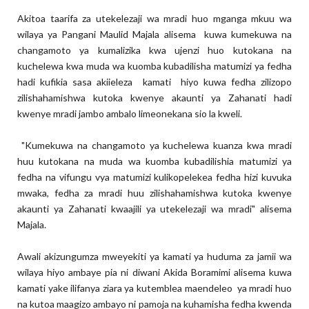
Akitoa taarifa za utekelezaji wa mradi huo mganga mkuu wa
wilaya ya Pangani Maulid Majala alisema kuwa kumekuwa na
changamoto ya kumalizika kwa ujenzi huo kutokana na
kuchelewa kwa muda wa kuomba kubadilisha matumizi ya fedha
hadi kufikia sasa akiieleza kamati hiyo kuwa fedha zilizopo
zilishahamishwa kutoka kwenye akaunti ya Zahanati hadi
kwenye mradi jambo ambalo limeonekana sio la kweli.
"Kumekuwa na changamoto ya kuchelewa kuanza kwa mradi
huu kutokana na muda wa kuomba kubadilishia matumizi ya
fedha na vifungu vya matumizi kulikopelekea fedha hizi kuvuka
mwaka, fedha za mradi huu zilishahamishwa kutoka kwenye
akaunti ya Zahanati kwaajili ya utekelezaji wa mradi" alisema
Majala.
Awali akizungumza mweyekiti ya kamati ya huduma za jamii wa
wilaya hiyo ambaye pia ni diwani Akida Boramimi alisema kuwa
kamati yake ilifanya ziara ya kutemblea maendeleo ya mradi huo
na kutoa maagizo ambayo ni pamoja na kuhamisha fedha kwenda