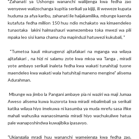
"Zahanati ya Ushongo wananchi waliijenga kwa fedha zao
wenyewe walizochanga kupitia serikali ya kijiji, ili weweze kupata
huduma za afya karibu, zahanati ile haijakamilika, mbunge kaenda
kutafuta fedha million 150 huu ndio mchakato wa kimaendeleo
tunaotaka lakini halmashauri wamezembea toka mwezi wa pili
mpaka leo sisi kama chama cha mapinduzi hatuwezi kukubali, "
"Tumetoa kauli mkurugenzi ajitafakari na mganga wa wilaya
ajitafakari , na hizi ni salamu zote kwa mkoa wa Tanga , miradi
yote ambayo serikali inaleta fedha kwa wakati tunahitaji tuone
maendeleo kwa wakati wala hatuhitaji maneno mengine" alisema
Adurahman.
Mbunge wa jimbo la Pangani ambaye pia ni waziri wa maji Jumaa
Aweso alisema kuwa kuzorota kwa miradi mbalimbali ya serikali
katika wilaya hiyo imekuwa ni kasumba ya muda mrefu sasa ifike
mahali wahusika wanaosimamia miradi hiyo wachukuliwe hatua
pale wanaposhindwa kuwajibika ipasavyo.
"Ukiangalia mradi huu wananchi wamejenga kwa fedha zao,